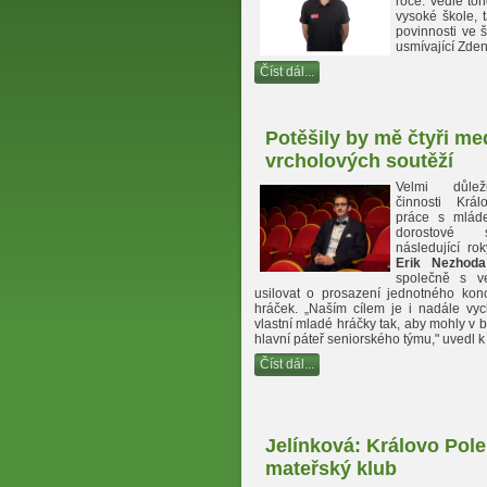
roce. Vedle to
vysoké škole,
povinnosti ve 
usmívající Zde
Číst dál...
Potěšily by mě čtyři med
vrcholových soutěží
Velmi důleži
činnosti Krá
práce s mláde
dorostové 
následující ro
Erik Nezhoda
společně s v
usilovat o prosazení jednotného kon
hráček. „Naším cílem je i nadále vyc
vlastní mladé hráčky tak, aby mohly v 
hlavní páteř seniorského týmu," uvedl 
Číst dál...
Jelínková: Královo Pole
mateřský klub