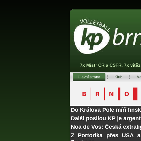
7x Mistr ČR a ČSFR, 7x vítě
Hlavní strana
Klub
A-
Do Králova Pole míří fins
Další posilou KP je argen
Noa de Vos: Česká extrali
Z Portorika přes USA a