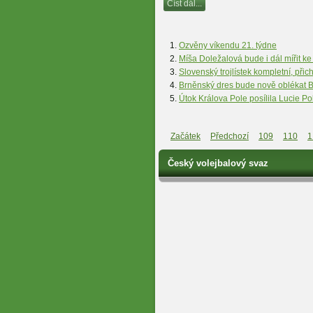
Číst dál...
Ozvěny víkendu 21. týdne
Míša Doležalová bude i dál mířit k
Slovenský trojlístek kompletní, přic
Brněnský dres bude nově oblékat 
Útok Králova Pole posílila Lucie P
Začátek
Předchozí
109
110
1
Český volejbalový svaz