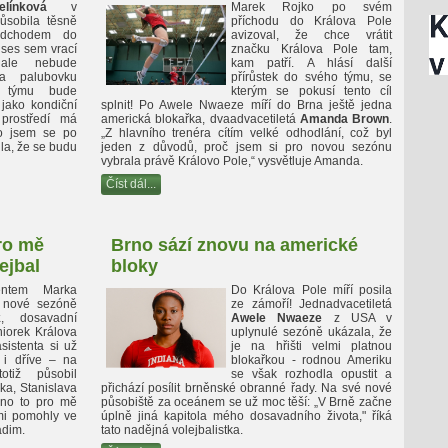
línková
v
Marek Rojko po svém
ůsobila těsně
příchodu do Králova Pole
odchodem do
avizoval, že chce vrátit
 ses sem vrací
značku Králova Pole tam,
ale nebude
kam patří. A hlásí další
a palubovku
přírůstek do svého týmu, se
, týmu bude
kterým se pokusí tento cíl
jako kondiční
splnit! Po Awele Nwaeze míří do Brna ještě jedna
prostředí má
americká blokařka, dvaadvacetiletá
Amanda Brown
.
to jsem se po
„Z hlavního trenéra cítím velké odhodlání, což byl
dla, že se budu
jeden z důvodů, proč jsem si pro novou sezónu
vybrala právě Královo Pole,“ vysvětluje Amanda.
Číst dál...
ro mě
Brno sází znovu na americké
ejbal
bloky
entem Marka
Do Králova Pole míří posila
 nové sezóně
ze zámoří! Jednadvacetiletá
k
, dosavadní
Awele Nwaeze
z USA v
niorek Králova
uplynulé sezóně ukázala, že
sistenta si už
je na hřišti velmi platnou
 i dříve – na
blokařkou - rodnou Ameriku
otiž působil
se však rozhodla opustit a
ka, Stanislava
přichází posílit brněnské obranné řady. Na své nové
hno to pro mě
působiště za oceánem se už moc těší: „V Brně začne
lmi pomohly ve
úplně jiná kapitola mého dosavadního života," říká
adim.
tato nadějná volejbalistka.