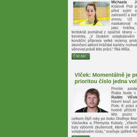
Michaela Je
Králově Poli p
před svým 
zahraničí a teď
znovu. Už 
naskakovat n
jako hráčka
tentokrát pomáhat z opačné strany – 
trenérka. „V českém volejbalovém 
kondiční příprava velké rezervy, pro
skončení aktivní hráčské kariéry rozho
věnovat právě této práci,“ říká Míša.
Číst dál...
Vlček: Momentálně je p
prioritou číslo jedna vol
Prvním asist
Rojka bude v
Radim Vlče
hlavní kouč ju
Pole. K práci a
hodně přičichl
této pozici t
celkem čtyři roky po boku Ondřeje Mar
Václavíka a Přemysla Kubaly. „Všec
byly výborné zkušenosti, které mi ve
volejbalovém růstu,“ oceňuje zpětně R