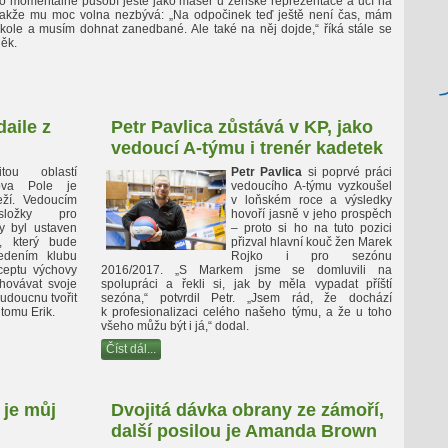
ho momentálně působí ještě jako masér u ženské reprezentace a učí na
 takže mu moc volna nezbývá: „Na odpočinek teď ještě není čas, mám
škole a musím dohnat zanedbané. Ale také na něj dojde,“ říká stále se
něk.
aile z
Petr Pavlica zůstává v KP, jako
vedoucí A-týmu i trenér kadetek
tou oblastí
Petr Pavlica
si poprvé práci
lova Pole je
vedoucího A-týmu vyzkoušel
ží. Vedoucím
v loňském roce a výsledky
složky pro
hovoří jasně v jeho prospěch
ky byl ustaven
– proto si ho na tuto pozici
, který bude
přizval hlavní kouč žen Marek
edením klubu
Rojko i pro sezónu
ceptu výchovy
2016/2017. „S Markem jsme se domluvili na
hovávat svoje
spolupráci a řekli si, jak by měla vypadat příští
budoucnu tvořit
sezóna,“ potvrdil Petr. „Jsem rád, že dochází
k tomu Erik.
k profesionalizaci celého našeho týmu, a že u toho
všeho můžu být i já,“ dodal.
Číst dál...
 je můj
Dvojitá dávka obrany ze zámoří,
další posilou je Amanda Brown