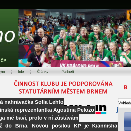
z ČP
tým
Info
Články
Partneři
ká nahrávačka Sofia Lehto
tinská reprezentantka Agostina Pelozo
ga mě baví, proto v ní zůstávám
ž do Brna. Novou posilou KP je Kiannisha