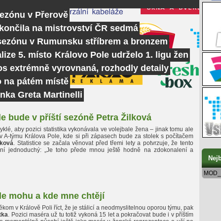
sezónu v Přerově
skončila na mistrovství ČR sedmá
 sezónu v Rumunsku stříbrem a bronzem
lize 5. místo
Královo Pole udrželo 1. ligu žen
tos extrémně vyrovnaná, rozhodly detaily
o na pátém místě
nka Greta Martinelli
le bude v příští sezóně Petra Žilková
klé, aby pozici statistika vykonávala ve volejbale žena – jinak tomu ale
 v A-týmu Králova Pole, kde si při zápasech bude za stolek s počítačem
lková
. Statistice se začala věnovat před třemi lety a potvrzuje, že tento
ní jednoduchý: „Je toho přede mnou ještě hodně na zdokonalení a
Nejb
MOD_
e mohu a kde mne chtějí
někom v Králově Poli říct, že je stálicí a neodmyslitelnou oporou týmu, pak
tka
. Pozici maséra už tu totiž vykoná 15 let a pokračovat bude i v příštím