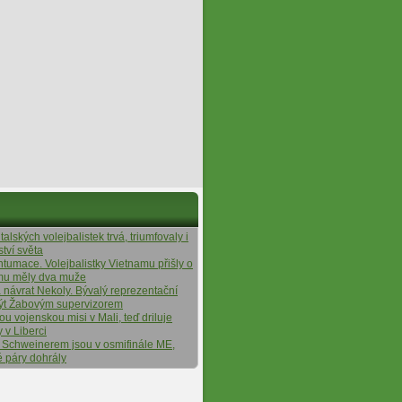
alských volejbalistek trvá, triumfovaly i
ství světa
ntumace. Volejbalistky Vietnamu přišly o
ýmu měly dva muže
á návrat Nekoly. Bývalý reprezentační
ýt Žabovým supervizorem
tou vojenskou misi v Mali, teď driluje
y v Liberci
 Schweinerem jsou v osmifinále ME,
é páry dohrály