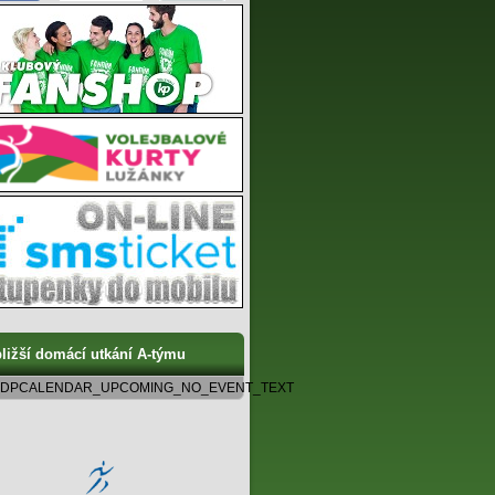
ližší domácí utkání A-týmu
DPCALENDAR_UPCOMING_NO_EVENT_TEXT