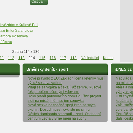
Číst dál...
e hvězdám v Králově Poli
hází Erika Salanciová
Barbora Koseková
olášková
Strana 114 z 136
11
112
113
114
115
116
117
118
Následující
Konec
Brněnský deník - sport
iDNES.cz
Nové pravidlo z EU: Základní cena letenky musí
Nadvláda it
být už se zavazadlem
na mistrov
Vdají se za vojáka a čekají, až zemře. Rusové
Aféra a ko
řeší problém s černými vdovami
výhry, v t
Roky plánů parkovacího domu v Líšni: projekt
Ústí chyst
stojí na místě, mění se jen cenovka
kouč má b
Nová stezka bezpečně spojí Brno se svým
Zažil složi
okolím. Dosud museli cyklisté po silnici
volejbalist
Děsivá dominanta se hroutí k zemi. Obchodní
Perušič se
centrum Letná v Brně mění na sutiny
další česk