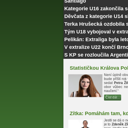
Santiago
Kategorie U16 zakončila 
Děvčata z kategorie U14 
Terka Hrušecká ozdobila
Tým U18 vybojoval v extra
Pelikán: Extraliga byla le
V extralize U22 končí Brn
S KP se rozloučila Argenti
Statističkou Králova Po
Není úplně obvy
bude příští rok
sedat
Petra Ži
obor vůbec ne
naučení.“
Číst dál...
Zítka: Pomáhám tam, kd
Jestli se dá o 
je to
Zdeněk Zí