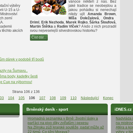
vánoce někteří z nás. Bez
tační výběry
jaké tradice se neobejdou a
rii U-15 a U-
jakou pohádku si nenechají
Mistrovství
nikdy ujít
Amanda Brown
,
ch zemí
Míša Doležalová
,
Ondra
A.
Driml
,
Erik Nezhoda
,
Marek Rojko
,
Šárka Šloufová
,
kademii
Martin Štětka
a
Radim Vlček
? A kdo z nich prozradil
 těchto akcích
svou nejveselejší silvestrovskou historku?
Číst dál...
ům dárek v podobě tří bodů
azily na Šumavu..
věma body, kadetky šesti
ge Cup na výbornou!
Strana 106 z 136
03
104
105
106
107
108
109
110
Následující
Konec
Brněnský deník - sport
iDNES.cz
Hromadná seznamka v Brně: životní lásky a
Nadvláda it
parťáci na pivo díky zvířatům i pexesu
na mistrov
Na Zlínsku zúží krajské soutěže, padat může až
Aféra a ko
22 týmů. Co jižní Morava?
výhry, v t