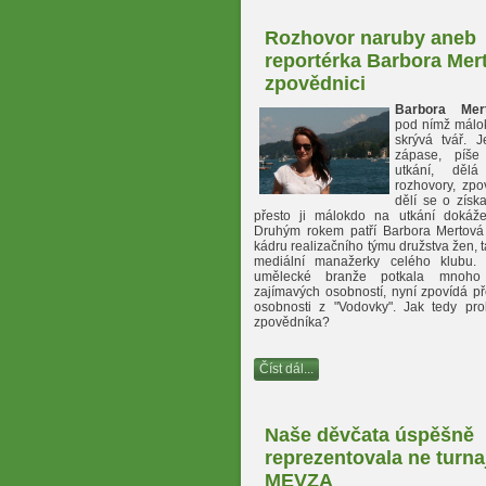
Rozhovor naruby aneb
reportérka Barbora Mer
zpovědnici
Barbora Mer
pod nímž málok
skrývá tvář. 
zápase, píše
utkání, dělá
rozhovory, zpo
dělí se o získ
přesto ji málokdo na utkání dokáže i
Druhým rokem patří Barbora Mertová 
kádru realizačního týmu družstva žen, t
mediální manažerky celého klubu.
umělecké branže potkala mnoh
zajímavých osobností, nyní zpovídá p
osobnosti z "Vodovky". Jak tedy pr
zpovědníka?
Číst dál...
Naše děvčata úspěšně
reprezentovala ne turna
MEVZA