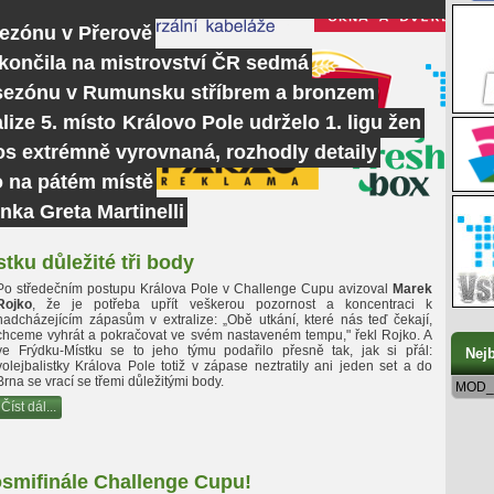
sezónu v Přerově
skončila na mistrovství ČR sedmá
 sezónu v Rumunsku stříbrem a bronzem
lize 5. místo
Královo Pole udrželo 1. ligu žen
tos extrémně vyrovnaná, rozhodly detaily
o na pátém místě
nka Greta Martinelli
tku důležité tři body
Po středečním postupu Králova Pole v Challenge Cupu avizoval
Marek
Rojko
, že je potřeba upřít veškerou pozornost a koncentraci k
nadcházejícím zápasům v extralize: „Obě utkání, které nás teď čekají,
chceme vyhrát a pokračovat ve svém nastaveném tempu," řekl Rojko. A
ve Frýdku-Místku se to jeho týmu podařilo přesně tak, jak si přál:
Nejb
volejbalistky Králova Pole totiž v zápase neztratily ani jeden set a do
Brna se vrací se třemi důležitými body.
MOD_
Číst dál...
smifinále Challenge Cupu!