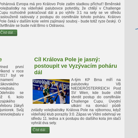
Pohárová Evropa má pro Královo Pole zatím sladkou příchuť! Brněnské
volejbalistky na vídeňské palubovce potvrdily, že chtějí v Challenge
Cupu rozhodně pokračovat dál a po výhře 3:1 na sety se ve středu
zaslouženě radovaly z postupu do osmifinále tohoto poháru. Královo
Pole čeká v dalším kole velmi zajímavý souboj - bude totiž ryze český. O
čtvrtfinále se bude rvát Brno s Ostravou.
Číst dál...
e
Cíl Králova Pole je jasný:
postoupit ve Vyzývacím poháru
Hned první
víkend v roce
dál
2017 byl ve
znamení
A-tým KP Brna míří na
žákovského
palubovku VB
volejbalu.
NIEDERÖSTERREICH Post
Odehrálo se
SV Wien, kde bude chtít
již 6. kolo
stvrdit postup do osmifinále
krajského
Challenge Cupu. Úvodní
přeboru žákyň
utkání na domácí půdě
juniorek. Svůj
zvládly volejbalistky Králova Pole na výbornou, když
minivolejbalu v
vídeňský klub porazily 3:0. Zápas ve Vídni odehrají ve
středu 11. ledna a k postupu do dalšího kola jim stačí
vyhrát dva sety.
Číst dál...