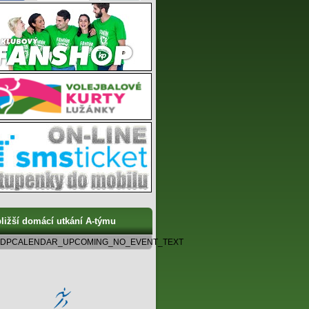
ližší domácí utkání A-týmu
DPCALENDAR_UPCOMING_NO_EVENT_TEXT