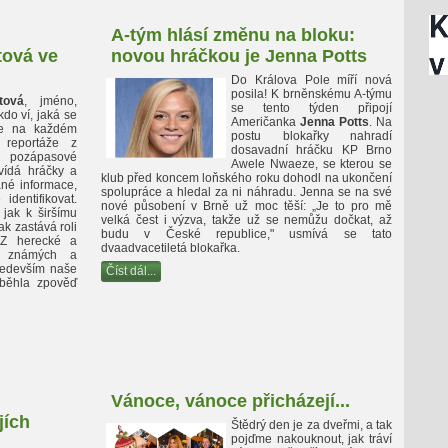
A-tým hlásí změnu na bloku:
tová ve
novou hráčkou je Jenna Potts
Do Králova Pole míří nová
posila! K brněnskému A-týmu
tová
, jméno,
se tento týden připojí
do ví, jaká se
Američanka
Jenna Potts
. Na
Je na každém
postu blokařky nahradí
 reportáže z
dosavadní hráčku KP Brno
 pozápasové
Awele Nwaeze, se kterou se
vídá hráčky a
klub před koncem loňského roku dohodl na ukončení
ané informace,
spolupráce a hledal za ni náhradu. Jenna se na své
dentifikovat.
nové působení v Brně už moc těší: „Je to pro mě
jak k širšímu
velká čest i výzva, takže už se nemůžu dočkat, až
ak zastává roli
budu v České republice," usmívá se tato
 Z herecké a
dvaadvacetiletá blokařka.
o známých a
ředevším naše
Číst dál...
oběhla zpověď
Vánoce, vánoce přicházejí...
jích
Štědrý den je za dveřmi, a tak
pojďme nakouknout, jak tráví