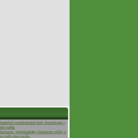
alských volejbalistek trvá, triumfovaly i
ství světa
ntumace. Volejbalistky Vietnamu přišly o
ýmu měly dva muže