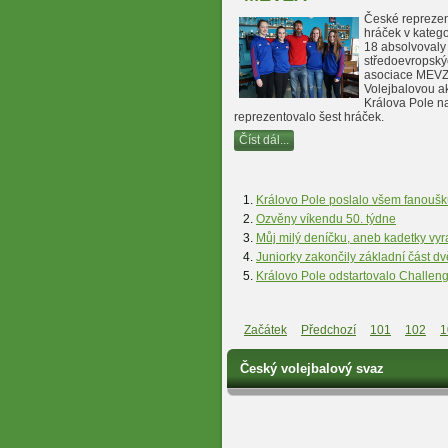
České reprezen
hráček v katego
18 absolvovaly 
středoevropský
asociace MEVZ
Volejbalovou a
Králova Pole na
reprezentovalo šest hráček.
Číst dál...
Královo Pole poslalo všem fanoušk
Ozvěny víkendu 50. týdne
Můj milý deníčku, aneb kadetky vyr
Juniorky zakončily základní část d
Královo Pole odstartovalo Challen
Začátek
Předchozí
101
102
1
Český volejbalový svaz