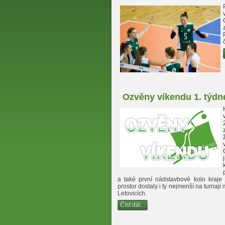
Ozvěny víkendu 1. týdn
a také první nádstavbové kolo kraje 
prostor dostaly i ty nejmenší na turnaji 
Letovicích.
Číst dál...