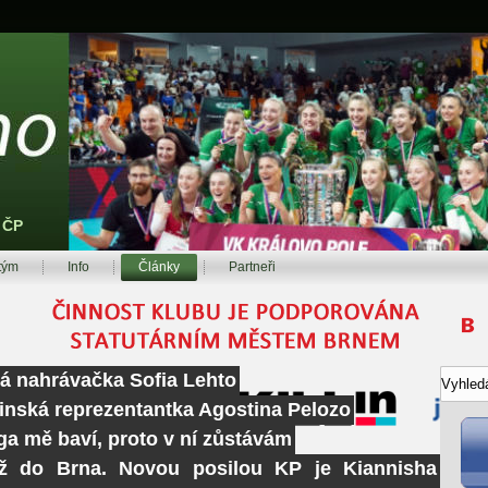
z ČP
tým
Info
Články
Partneři
ká nahrávačka Sofia Lehto
tinská reprezentantka Agostina Pelozo
ga mě baví, proto v ní zůstávám
ž do Brna. Novou posilou KP je Kiannisha