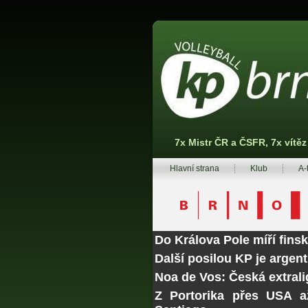
7x Mistr ČR a ČSFR, 7x vítě
Hlavní strana
Klub
A-
Do Králova Pole míří fins
Další posilou KP je argen
Noa de Vos: Česká extrali
Z Portorika přes USA a