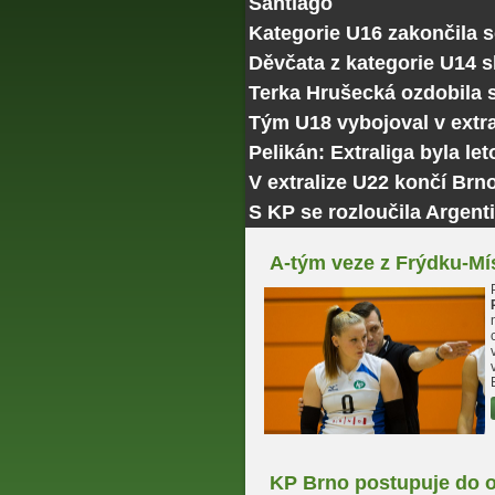
Santiago
Kategorie U16 zakončila 
Děvčata z kategorie U14 
Terka Hrušecká ozdobila
Tým U18 vybojoval v extra
Pelikán: Extraliga byla le
V extralize U22 končí Brn
S KP se rozloučila Argenti
A-tým veze z Frýdku-Mís
KP Brno postupuje do o