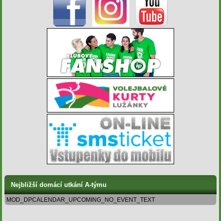
Nejbližší domácí utkání A-týmu
MOD_DPCALENDAR_UPCOMING_NO_EVENT_TEXT