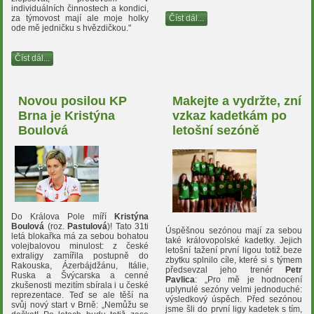
individuálních činnostech a kondici,
Číst dál...
za týmovost mají ale moje holky
ode mě jedničku s hvězdičkou."
Číst dál...
Novou posilou KP
Makejte a vydržte, zní
Brna je Kristýna
vzkaz kadetkám po
Boulová
letošní sezóně
Do Králova Pole míří
Kristýna
Boulová
(roz.
Pastulová
)! Tato 31ti
Úspěšnou sezónou mají za sebou
letá blokařka má za sebou bohatou
také královopolské kadetky. Jejich
volejbalovou minulost: z české
letošní tažení první ligou totiž beze
extraligy zamířila postupně do
zbytku splnilo cíle, které si s týmem
Rakouska, Ázerbájdžánu, Itálie,
předsevzal jeho trenér
Petr
Ruska a Švýcarska a cenné
Pavlica
: „Pro mě je hodnocení
zkušenosti mezitím sbírala i u české
uplynulé sezóny velmi jednoduché:
reprezentace. Teď se ale těší na
výsledkový úspěch. Před sezónou
svůj nový start v Brně: „Nemůžu se
jsme šli do první ligy kadetek s tím,