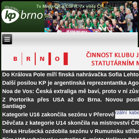
7x Mistr ČR a ČSFR, 7x vítěz ČP
Do Králova Pole míří finská nahrávačka Sofia Lehto
Další posilou KP je argentinská reprezentantka Ago
Noa de Vos: Česká extraliga mě baví, proto v ní zů
Z Portorika přes USA až do Brna. Novou posi
Santiago
Kategorie U16 zakončila sezónu v Přerově
Děvčata z kategorie U14 skončila na mistrovství Č
Terka Hrušecká ozdobila sezónu v Rumunsku stří