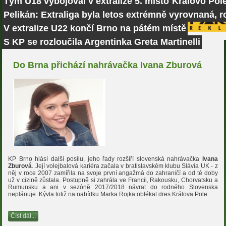
Tým U18 vybojoval v extralize 5. místo
Královo Pole
Pelikán: Extraliga byla letos extrémně vyrovnaná, r
V extralize U22 končí Brno na pátém místě
S KP se rozloučila Argentinka Greta Martinelli
Do Brna přichází nahrávačka Ivana Zburová
KP Brno hlásí další posilu, jeho řady rozšíří slovenská nahrávačka
Ivana
Zburová
. Její volejbalová kariéra začala v bratislavském klubu Slávia UK - z
něj v roce 2007 zamířila na svoje první angažmá do zahraničí a od té doby
už v cizině zůstala. Postupně si zahrála ve Francii, Rakousku, Chorvatsku a
Rumunsku a ani v sezóně 2017/2018 návrat do rodného Slovenska
neplánuje. Kývla totiž na nabídku Marka Rojka oblékat dres Králova Pole.
Číst dál...