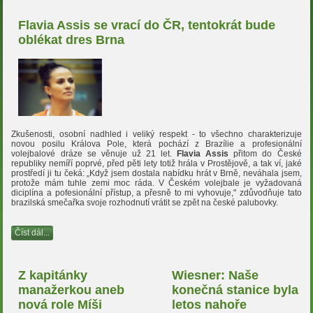
Flavia Assis se vrací do ČR, tentokrát bude
oblékat dres Brna
Zkušenosti, osobní nadhled i veliký respekt - to všechno charakterizuje
novou posilu Králova Pole, která pochází z Brazílie a profesionální
volejbalové dráze se věnuje už 21 let.
Flavia Assis
přitom do České
republiky nemíří poprvé, před pěti lety totiž hrála v Prostějově, a tak ví, jaké
prostředí ji tu čeká: „Když jsem dostala nabídku hrát v Brně, neváhala jsem,
protože mám tuhle zemi moc ráda. V Českém volejbale je vyžadovaná
diciplína a pofesionální přístup, a přesně to mi vyhovuje," zdůvodňuje tato
brazilská smečařka svoje rozhodnutí vrátit se zpět na české palubovky.
Číst dál...
Z kapitánky
Wiesner: Naše
manažerkou aneb
konečná stanice byla
nová role Míši
letos nahoře