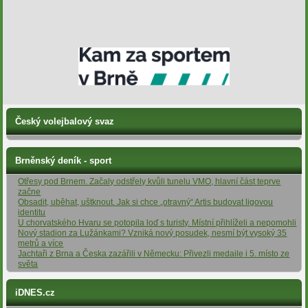
Český volejbalový svaz
Brněnský deník - sport
Otřesy pod Brnem. Začaly odstřely kvůli tunelu VMO, hlavní část teprve
začne
Obsadit, uběhat, uštknout. Jak si chce „otravný“ Artis budovat ligovou
identitu
U chorvatského Hvaru se potopila loď s turisty. Místní přihlíželi a nepomohli
Nový stadion za Lužánkami? Vzniká nový posudek, nesmí být vysoký 35
metrů a více
Jachtaři z Brna a Česka zazářili v Německu: Přivezli medaile i 5. místo ze
světa
iDNES.cz