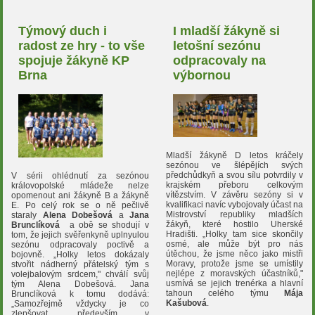
Týmový duch i
I mladší žákyně si
radost ze hry - to vše
letošní sezónu
spojuje žákyně KP
odpracovaly na
Brna
výbornou
Mladší žákyně D letos kráčely
sezónou ve šlépějích svých
předchůdkyň a svou sílu potvrdily v
V sérii ohlédnutí za sezónou
krajském přeboru celkovým
královopolské mládeže nelze
vítězstvím. V závěru sezóny si v
opomenout ani žákyně B a žákyně
kvalifikaci navíc vybojovaly účast na
E. Po celý rok se o ně pečlivě
Mistrovství republiky mladších
staraly
Alena Dobešová
a
Jana
žákyň, které hostilo Uherské
Brunclíková
a obě se shodují v
Hradišti. „Holky tam sice skončily
tom, že jejich svěřenkyně uplnyulou
osmé, ale může být pro nás
sezónu odpracovaly poctivě a
útěchou, že jsme něco jako mistři
bojovně. „Holky letos dokázaly
Moravy, protože jsme se umístily
stvořit nádherný přátelský tým s
nejlépe z moravských účastníků,"
volejbalovým srdcem," chválí svůj
usmívá se jejich trenérka a hlavní
tým Alena Dobešová. Jana
tahoun celého týmu
Mája
Brunclíková k tomu dodává:
Kašubová
.
„Samozřejmě vždycky je co
zlepšovat, především v