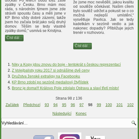
dočkat! Po letech budu totiž zase
že jsme moc nevěděli, jakou kvalitu
zpátky v Česku. Brno mám moc
od soutěže očekávat. Našim cílem
ráda, s národním týmem jsme zde
bylo soutěž udržet a pokusit se o co
strávili spoustu času a měli jsme v
možná nejlepší umístění,"
KP Brno vždy dobré zázemí, takže
vysvětluje Pavlica. Jak se tedy
jsem ho začala brát jako svůj druhý
kadetkám v sezóně vedlo a jak
domov. Těším se tedy vlastně
nakonec dopadly? Přibližuje jejich
zpátky domů," usmívá se Kristýna.
trenér v rozhovoru.
Číst dál...
Číst dál...
Niky a Kopy jdou znovu do boje - tentokrát s českou reprezentací
Z Volejbalisty roku 2017 si odnášíme dvě ceny
Družstva ženské extraligy na Facebooku
KP Brno zdobí po sezóně medailový čtyřlístek
Bronz je doma!!! Královo Pole zdolalo Ostravu a slaví třetí místo!
Strana 98 z 136
Začátek
Předchozí
93
94
95
96
97
98
99
100
101
102
Následující
Konec