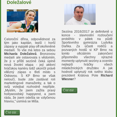
Doležalové
Sezóna 2016/2017 je definitvně u
konce - slavnostní rozloučení
proběhlo v pátek na půdě
Celoroční dřina, odpovědnost za
Sportovního gymnázia Ludvíka
tým jako kapitán, lepší i horší
Daňka. Za účasti rodičů a
zápasy a vypjaté play off okořeněné
pozvaných hostů si KP Brno na
medailí. To vše má letos za sebou
tomto oficiálním zakončení
Michaela Doležalová
. Bronzovou
připomnělo všechny výrazné
medaili ale oslavovala s vědomím,
momenty uplynulé sezóny a ocenilo
že ji v příští sezóně čeká úplně
nejlepší hráčky všech
nová životní etapa - její aktivní
mládežnických družstev. A jak
hráčskou kariéru totiž ukončil právě
hodnotí uplynulý rok svého klubu
vítězný zápas o třetí místo s
prezident Králova Pole
Richard
Ostravou. S KP Brno se však
Wiesner
?
neloučí, bude zde zastávat roli
marketingové manažerky, a tak o
svůj volejbal rozhodně nepřijde.
Číst dál...
„Myslím, že jsem zažila pravý
hollywoodský happyend, a jsem
ráda, že jsem odešla se vztyčenou
hlavou," usmívá se Míša.
Číst dál...