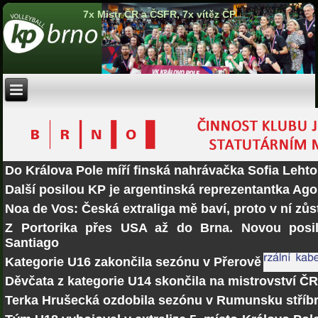
7x Mistr ČR a ČSFR, 7x vítěz ČP
Do Králova Pole míří finská nahrávačka Sofia Lehto
Další posilou KP je argentinská reprezentantka Ago
Noa de Vos: Česká extraliga mě baví, proto v ní zů
Z Portorika přes USA až do Brna. Novou posi
Santiago
Kategorie U16 zakončila sezónu v Přerově
Děvčata z kategorie U14 skončila na mistrovství Č
Terka Hrušecká ozdobila sezónu v Rumunsku stří