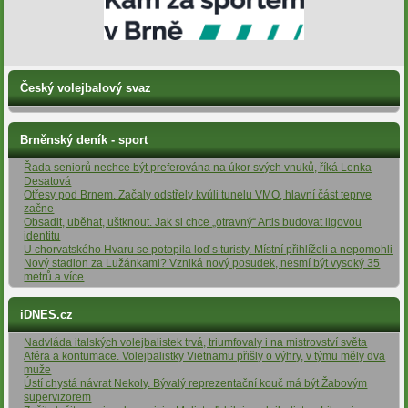
Český volejbalový svaz
Brněnský deník - sport
Řada seniorů nechce být preferována na úkor svých vnuků, říká Lenka
Desatová
Otřesy pod Brnem. Začaly odstřely kvůli tunelu VMO, hlavní část teprve
začne
Obsadit, uběhat, uštknout. Jak si chce „otravný“ Artis budovat ligovou
identitu
U chorvatského Hvaru se potopila loď s turisty. Místní přihlíželi a nepomohli
Nový stadion za Lužánkami? Vzniká nový posudek, nesmí být vysoký 35
metrů a více
iDNES.cz
Nadvláda italských volejbalistek trvá, triumfovaly i na mistrovství světa
Aféra a kontumace. Volejbalistky Vietnamu přišly o výhry, v týmu měly dva
muže
Ústí chystá návrat Nekoly. Bývalý reprezentační kouč má být Žabovým
supervizorem