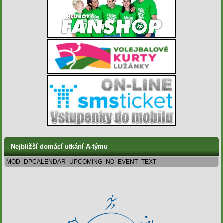
Nejbližší domácí utkání A-týmu
MOD_DPCALENDAR_UPCOMING_NO_EVENT_TEXT