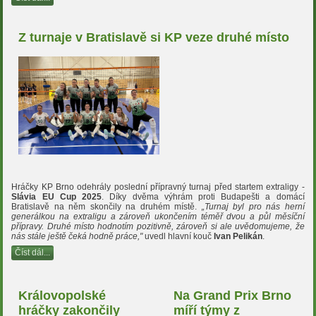
Z turnaje v Bratislavě si KP veze druhé místo
Hráčky KP Brno odehrály poslední přípravný turnaj před startem extraligy -
Slávia EU Cup 2025
. Díky dvěma výhrám proti Budapešti a domácí
Bratislavě na něm skončily na druhém místě.
„Turnaj byl pro nás herní
generálkou na extraligu a zároveň ukončením téměř dvou a půl měsíční
přípravy. Druhé místo hodnotím pozitivně, zároveň si ale uvědomujeme, že
nás stále ještě čeká hodně práce,"
uvedl hlavní kouč
Ivan Pelikán
.
Číst dál...
Královopolské
Na Grand Prix Brno
hráčky zakončily
míří týmy z