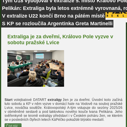
Tým U18 vybojoval v extralize 5. místo
Královo Pole
Pelikán: Extraliga byla letos extrémně vyrovnaná, r
V extralize U22 končí Brno na pátém místě
S KP se rozloučila Argentinka Greta Martinelli
Extraliga je za dveřmi, Královo Pole vyzve v
sobotu pražské Lvice
Start
volejbalové DATART
extraligy
žen je za dveřmi. Úvodní kolo začíná
tuto sobotu a KP v něm vyzve v domácí hale na Vodově na souboj pražské
Lvice, nováčka soutěže. Královopolský A-tým vstupuje do sezóny 2025/26
v obměněné sestavě a pod taktovkou nového kouče Ivana Pelikána. Jeho
svěřenkyně se kromě extraligy představí i v Českém poháru žen, ve kterém
se v posledních čtyřech letech KáPéčko pokaždé blýsklo medailí.
Číst dál...