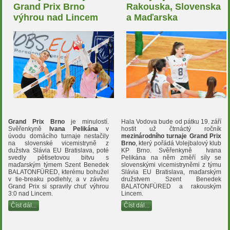
Grand Prix Brno
Rakouska, Slovenska
výhrou nad Lincem
a Maďarska
Grand Prix Brno
je minulostí.
Hala Vodova bude od pátku 19. září
Svěřenkyně
Ivana Pelikána
v
hostit už čtrnáctý ročník
úvodu domácího turnaje nestačily
mezinárodního turnaje Grand Prix
na slovenské vicemistryně z
Brno
, který pořádá Volejbalový klub
dužstva Slávia EU Bratislava, poté
KP Brno. Svěřenkyně Ivana
svedly pětisetovou bitvu s
Pelikána na něm změří síly se
maďarským týmem Szent Benedek
slovenskými vicemistryněmi z týmu
BALATONFÜRED, kterému bohužel
Slávia EU Bratislava, maďarským
v tie-breaku podlehly, a v závěru
družstvem Szent Benedek
Grand Prix si spravily chuť výhrou
BALATONFÜRED a rakouským
3:0 nad Lincem.
Lincem.
Číst dál...
Číst dál...