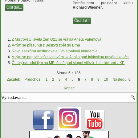
v obraně parádní výkon.
Pernštejnem prezident klubu
Číst dál...
Richard Wiesner
.
Číst dál...
Z Mistrovství světa žen U21 se vrátila Aneta Valentová
A-tým se přesunul z Beskyd zpět do Brna
Novou sezónu odstartovala i Volejbalová akademie
A-tým se poprvé sešel v novém složení a pod taktovkou nového kouče
Český národní tým na ME těsně pod stupni vítězů. I s hráčkami z KP
Strana 6 z 136
Začátek
Předchozí
1
2
3
4
5
6
7
8
9
10
Následující
Konec