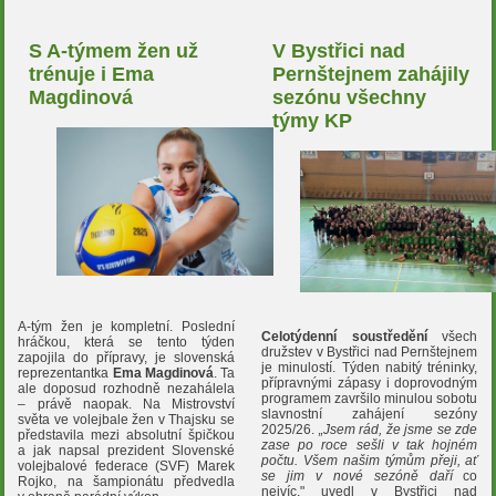
S A-týmem žen už
V Bystřici nad
trénuje i Ema
Pernštejnem zahájily
Magdinová
sezónu všechny
týmy KP
A-tým žen je kompletní. Poslední
Celotýdenní soustředění
všech
hráčkou, která se tento týden
družstev v Bystřici nad Pernštejnem
zapojila do přípravy, je slovenská
je minulostí. Týden nabitý tréninky,
reprezentantka
Ema Magdinová
. Ta
přípravnými zápasy i doprovodným
ale doposud rozhodně nezahálela
programem završilo minulou sobotu
– právě naopak. Na Mistrovství
slavnostní zahájení sezóny
světa ve volejbale žen v Thajsku se
2025/26.
„Jsem rád, že jsme se zde
představila mezi absolutní špičkou
zase po roce sešli v tak hojném
a jak napsal prezident Slovenské
počtu. Všem našim týmům přeji, ať
volejbalové federace (SVF) Marek
se jim v nové sezóně
daří
co
Rojko, na šampionátu předvedla
nejvíc," uvedl v Bystřici nad