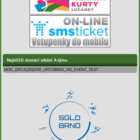
Nejbližší domácí utkání A-týmu
MOD_DPCALENDAR_UPCOMING_NO_EVENT_TEXT