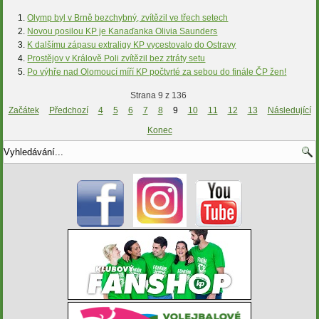
Olymp byl v Brně bezchybný, zvítězil ve třech setech
Novou posilou KP je Kanaďanka Olivia Saunders
K dalšímu zápasu extraligy KP vycestovalo do Ostravy
Prostějov v Králově Poli zvítězil bez ztráty setu
Po výhře nad Olomoucí míří KP počtvrté za sebou do finále ČP žen!
Strana 9 z 136
Začátek
Předchozí
4
5
6
7
8
9
10
11
12
13
Následující
Konec