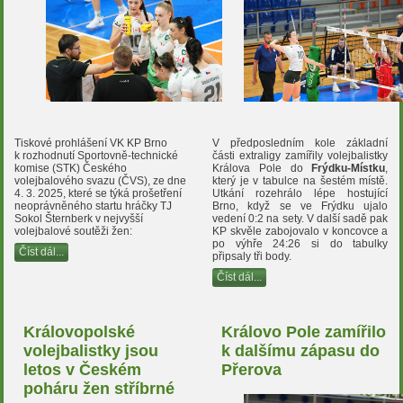
Tiskové prohlášení VK KP Brno
V předposledním kole základní
k rozhodnutí Sportovně-technické
části extraligy zamířily volejbalistky
komise (STK) Českého
Králova Pole do
Frýdku-Místku
,
volejbalového svazu (ČVS), ze dne
který je v tabulce na šestém místě.
4. 3. 2025, které se týká prošetření
Utkání rozehrálo lépe hostující
neoprávněného startu hráčky TJ
Brno, když se ve Frýdku ujalo
Sokol Šternberk v nejvyšší
vedení 0:2 na sety. V další sadě pak
volejbalové soutěži žen:
KP skvěle zabojovalo v koncovce a
po výhře 24:26 si do tabulky
Číst dál...
připsaly tři body.
Číst dál...
Královopolské
Královo Pole zamířilo
volejbalistky jsou
k dalšímu zápasu do
letos v Českém
Přerova
poháru žen stříbrné