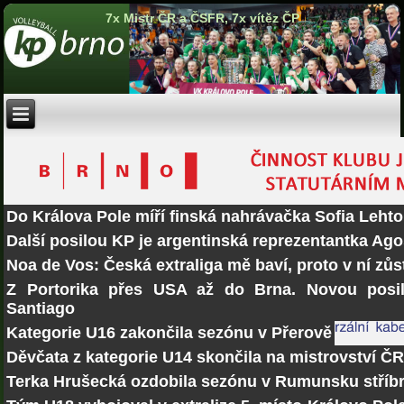
7x Mistr ČR a ČSFR, 7x vítěz ČP
Do Králova Pole míří finská nahrávačka Sofia Lehto
Další posilou KP je argentinská reprezentantka Ago
Noa de Vos: Česká extraliga mě baví, proto v ní zů
Z Portorika přes USA až do Brna. Novou posi
Santiago
Kategorie U16 zakončila sezónu v Přerově
Děvčata z kategorie U14 skončila na mistrovství Č
Terka Hrušecká ozdobila sezónu v Rumunsku stří