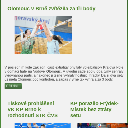
Olomouc v Brně zvítězila za tři body
V posledním kole základní části extraligy přivítaly volejbalistky Králova Pole
v domácí hale na Vodově
Olomouc
. V úvodní sadě spolu oba týmy sehrály
vyrovnanou partii, a nakonec ji těsně vyhrály hostující hráčky. Další dva sety
už měla Olomouc pod kontrolou, a zápas v Brně tak vyhrála za 3 body.
Číst dál...
Tiskové prohlášení
KP porazilo Frýdek-
VK KP Brno k
Místek bez ztráty
rozhodnutí STK ČVS
setu