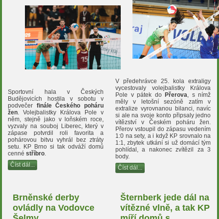
V předehrávce 25. kola extraligy
vycestovaly volejbalistky Králova
Sportovní hala v Českých
Pole v pátek do
Přerova
, s nímž
Budějovicích hostila v sobotu v
měly v letošní sezóně zatím v
podvečer
finále Českého poháru
extralize vyrovnanou bilanci, navíc
žen
. Volejbalistky Králova Pole v
si ale na svoje konto připsaly jedno
něm, stejně jako v loňském roce,
vítězství v Českém poháru žen.
vyzvaly na souboj Liberec, který v
Přerov vstoupil do zápasu vedením
zápase potvrdil roli favorita a
1:0 na sety, a i když KP srovnalo na
pohárovou bitvu vyhrál bez ztráty
1:1, zbytek utkání si už domácí tým
setu. KP Brno si tak odváží domů
pohlídal, a nakonec zvítězil za 3
cenné
stříbro
.
body.
Číst dál...
Číst dál...
Brněnské derby
Šternberk jede dál na
ovládly na Vodovce
vítězné vlně, a tak KP
Šelmy
míří domů s