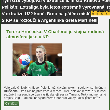
Tým U18 vybojoval v extralize 5. místo
Královo Pole
Pelikán: Extraliga byla letos extrémně vyrovnaná, r
V extralize U22 končí Brno na pátém místě
S KP se rozloučila Argentinka Greta Martinelli
Tereza Hrušecká: V Charleroi je stejná rodinná
atmosféra jako v KP
Volejbalový klub Královo Pole je už čtvrtým rokem spojený se jménem
Hrušecká
. Dres KP nejprve začala v roce 2021 oblékat Tereza a v letošní
sezóně ji na soupisce žen vystřídala její sestra Tamara. Terka momentálně
hraje v Belgii, kde hájí barvy družstva Charleroi Volley. Jak si jí tam daří?
Číst dál...