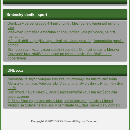
Brněnský deník - sport
Deník.cz v červenci četlo 4,4 milionu lidí. Meziročně o téměř půl milionu
více
Vlášková: Uprostřed emočního chaosu potřebujete průvodce, ne cizí
rozhodnutí
Máma tří dětí se potýká s agresivní rakovinou prsu. Její kamarádka prosí o
pomoc
Stejnopohlavní vztahy jsou stabilní i bez dětí. Odmítají je staří a Morava
Opravené brouzdaliště na Lesné po letech otevře. Součástí bude i
občerstvení
iDNES.cz
Nadvláda italských volejbalistek trvá, triumfovaly i na mistrovství světa
Aféra a kontumace. Volejbalistky Vietnamu přišly o výhry, v týmu měly dva
muže
Ústí chystá návrat Nekoly. Bývalý reprezentační kouč má být Žabovým
supervizorem
Zažil složitou vojenskou misi v Mali, teď driluje volejbalisty v Liberci
Perušič se Schweinerem jsou v osmifinále ME, další české páry dohrály
Copyright © 2026 VKKP Brno. All Rights Reserved.