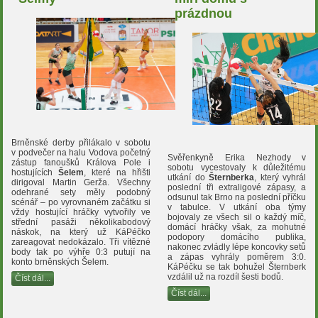
prázdnou
Brněnské derby přilákalo v sobotu
v podvečer na halu Vodova početný
Svěřenkyně Erika Nezhody v
zástup fanoušků Králova Pole i
sobotu vycestovaly k důležitému
hostujících
Šelem
, které na hřišti
utkání do
Šternberka
, který vyhrál
dirigoval Martin Gerža. Všechny
poslední tři extraligové zápasy, a
odehrané sety měly podobný
odsunul tak Brno na poslední příčku
scénář – po vyrovnaném začátku si
v tabulce. V utkání oba týmy
vždy hostující hráčky vytvořily ve
bojovaly ze všech sil o každý míč,
střední pasáži několikabodový
domácí hráčky však, za mohutné
náskok, na který už KáPéčko
podopory domácího publika,
zareagovat nedokázalo. Tři vítězné
nakonec zvládly lépe koncovky setů
body tak po výhře 0:3 putují na
a zápas vyhrály poměrem 3:0.
konto brněnských Šelem.
KáPéčku se tak bohužel Šternberk
vzdálil už na rozdíl šesti bodů.
Číst dál...
Číst dál...