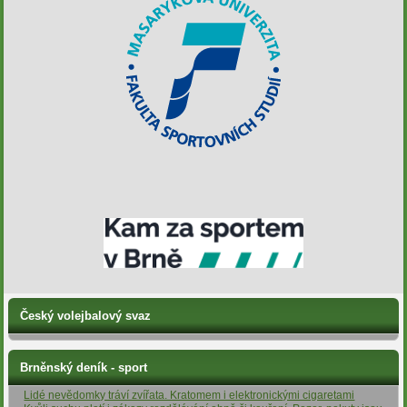
Český volejbalový svaz
Brněnský deník - sport
Lidé nevědomky tráví zvířata. Kratomem i elektronickými cigaretami