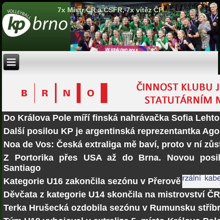
7x Mistr ČR a ČSFR, 7x vítěz ČP
Do Králova Pole míří finská nahrávačka Sofia Lehto
Další posilou KP je argentinská reprezentantka Ago
Noa de Vos: Česká extraliga mě baví, proto v ní zů
Z Portorika přes USA až do Brna. Novou posi
Santiago
Kategorie U16 zakončila sezónu v Přerově
Děvčata z kategorie U14 skončila na mistrovství Č
Terka Hrušecká ozdobila sezónu v Rumunsku stří