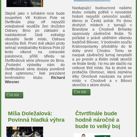
Nastupující budoucnost našeho
klubu ovládla po
třetí
v novodobé
Stejně jako v loňském roce bude
historii nejvyšší celoroční soutěž,
soupeřem VK Královo Pole ve
kterou je Český pohár. Po dvou
čtvrtfinále play off nejvyšší
druhých místech z turnajů v
volejbalové soutěže žen družstvo
Brandýse a Chodově Brňanky
Ostravy. Brno po základní a
opanovaly závěrečné finále. To
nadstavbové části extraligy
pořádal o právě uběhlém víkendu
obsadilo šesté místo, Ostrava
tradičně Bílovec. V bodovém součtu
skončila třetí. První dvě utkání proto
Královopolanky předstihly do té
sehrají volejbalistky Králova Pole již
doby první Chodov. Tomu se
tento víkend na ostravské
naopak závěrečný turnaj nevydařil
palubovce, příští středu se
a po prvním a třetím místě skončil
čtvrtfinálová série přesune do Brna.
ve finále šestý. I to mu ale stačilo na
„Poslední výsledky nám do
celkové třetí místo. Na to druhé se
čtvrtfinálové série dodaly poměrně
protlačila Olomouc, která zejména
dost optimismu,“ řekl prezident
díky Orvošové navázala na první
brněnského klubu
Richard
místo v Chodově a v Bílovci
Wiesner
.
skončila o skóre druhá.
Číst dál...
Číst dál...
Míša Doležalová:
Čtvrtfinále bude
Povinná hladká výhra
hodně náročné a
bude to velký boj