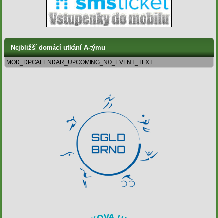
Nejbližší domácí utkání A-týmu
MOD_DPCALENDAR_UPCOMING_NO_EVENT_TEXT