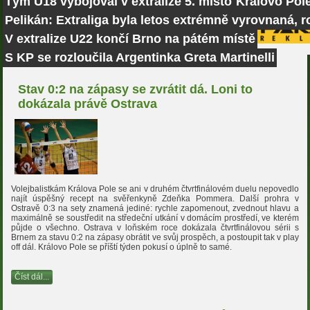
Tým U18 vybojoval v extralize 5. místo
Královo Pole
Pelikán: Extraliga byla letos extrémně vyrovnaná, r
V extralize U22 končí Brno na pátém místě
S KP se rozloučila Argentinka Greta Martinelli
Stav 0:2 na zápasy se zvrátit dá. Loni to
dokázala právě Ostrava
Volejbalistkám Králova Pole se ani v druhém čtvrtfinálovém duelu nepovedlo
najít úspěšný recept na svěřenkyně Zdeňka Pommera. Další prohra v
Ostravě 0:3 na sety znamená jediné: rychle zapomenout, zvednout hlavu a
maximálně se soustředit na středeční utkání v domácím prostředí, ve kterém
půjde o všechno. Ostrava v loňském roce dokázala čtvrtfinálovou sérii s
Brnem za stavu 0:2 na zápasy obrátit ve svůj prospěch, a postoupit tak v play
off dál. Královo Pole se příští týden pokusí o úplně to samé.
Číst dál...