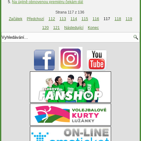
Na úplně obnovenou premiéru čekám dál
Strana 117 z 136
Začátek
Předchozí
112
113
114
115
116
117
118
119
120
121
Následující
Konec