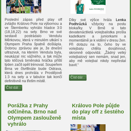
Poslední zápas před play off
Díky své výšce hrála
Lenka
zvládlo Královo Pole na výbornou a
Podhrázká
vždycky na postu
ve Šternberku vyhrálo hladce 3:0
blokařky. V Brně si tato
(18,18,22) na sety. Brno ve své
devatenáctiletá volejbalistka prošla
sestavě postrádalo Vendulu
kadetkami a juniorkami a
Měrkovou, která v minulém utkání s
momentálně je k vidění v dresu žen.
Olympem Praha špatně došlápla.
Při dotazu na to, čeho by ve
Dobrou zprávou ale je, že dnešní
volejbalu chtěla dosáhnout,
ultrazvuk, na kterém Vendula byla,
skromně odpovídá: „Žádný velký
neukázal nic vážného, a tak může
volejbalový sen nemám, snad jen,
tato klíčová brněnská hráčka příští
aby mě volejbal nikdy nepřestal
týden začít opět trénovat. Soupeřem
bavit.“
Brna ve čtvrtfinále bude Ostrava,
která dnes prohrála v Prostějově
1:3 na sety a v tabulce tak končí
Číst dál...
definitivně na třetím místě.
Číst dál...
Porážka z Prahy
Královo Pole půjde
odčiněna. Brno nad
do play off z šestého
Olympem zaslouženě
místa
vyhrálo