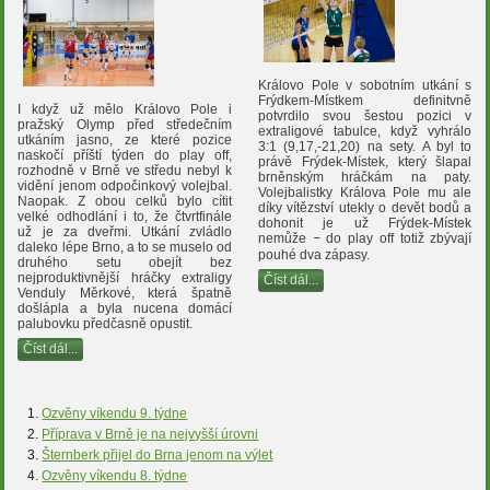
Královo Pole v sobotním utkání s
Frýdkem-Místkem definitvně
I když už mělo Královo Pole i
potvrdilo svou šestou pozici v
pražský Olymp před středečním
extraligové tabulce, když vyhrálo
utkáním jasno, ze které pozice
3:1 (9,17,-21,20) na sety. A byl to
naskočí příští týden do play off,
právě Frýdek-Místek, který šlapal
rozhodně v Brně ve středu nebyl k
brněnským hráčkám na paty.
vidění jenom odpočinkový volejbal.
Volejbalistky Králova Pole mu ale
Naopak. Z obou celků bylo cítit
díky vítězství utekly o devět bodů a
velké odhodlání i to, že čtvrtfinále
dohonit je už Frýdek-Místek
už je za dveřmi. Utkání zvládlo
nemůže
–
do play off totiž zbývají
daleko lépe Brno, a to se muselo od
pouhé dva zápasy.
druhého setu obejít bez
nejproduktivnější hráčky extraligy
Číst dál...
Venduly Měrkové, která špatně
došlápla a byla nucena domácí
palubovku předčasně opustit.
Číst dál...
Ozvěny víkendu 9. týdne
Příprava v Brně je na nejvyšší úrovni
Šternberk přijel do Brna jenom na výlet
Ozvěny víkendu 8. týdne