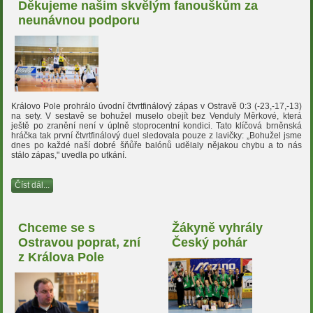
Děkujeme našim skvělým fanouškům za
neunávnou podporu
Královo Pole prohrálo úvodní čtvrtfinálový zápas v Ostravě 0:3 (-23,-17,-13)
na sety. V sestavě se bohužel muselo obejít bez Venduly Měrkové, která
ještě po zranění není v úplně stoprocentní kondici. Tato klíčová brněnská
hráčka tak první čtvrtfinálový duel sledovala pouze z lavičky: „Bohužel jsme
dnes po každé naší dobré šňůře balónů udělaly nějakou chybu a to nás
stálo zápas," uvedla po utkání.
Číst dál...
Chceme se s
Žákyně vyhrály
Ostravou poprat, zní
Český pohár
z Králova Pole