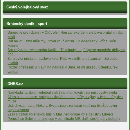
Český volejbalový svaz
Brněnský deník - sport
Sumec je pro rybáře i v ČR trofej. Hon za rekordem ale bývá brutální, rybu
zničí
Dát na 2:1 jsme měli my, litoval kouč Artisu. Co Adediran? Střídal kvůli
kolenu
Smutný debut výborného Kašíka. Tři minuty ho při ligové premiéře dělily od
bodu
Zbrojovka přišla o návštěvu kola. Klub vysvětlil, proč zapsal nižší počet
diváků
Rozbil přístřešek u hlavního nádraží v Brně. Ať mi ukážou účtenku, řekl
vandal
iDNES.cz
Nadvláda italských volejbalistek trvá, triumfovaly i na mistrovství světa
Aféra a kontumace. Volejbalistky Vietnamu přišly o výhry, v týmu měly dva
muže
Ústí chystá návrat Nekoly. Bývalý reprezentační kouč má být Žabovým
supervizorem
Zažil složitou vojenskou misi v Mali, teď driluje volejbalisty v Liberci
Perušič se Schweinerem jsou v osmifinále ME, další české páry dohrály