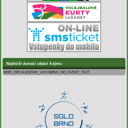
Nejbližší domácí utkání A-týmu
MOD_DPCALENDAR_UPCOMING_NO_EVENT_TEXT