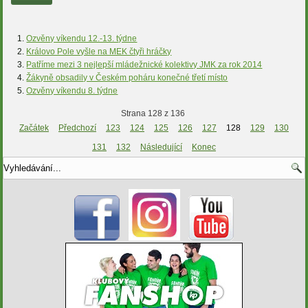
Ozvěny víkendu 12.-13. týdne
Královo Pole vyšle na MEK čtyři hráčky
Patříme mezi 3 nejlepší mládežnické kolektivy JMK za rok 2014
Žákyně obsadily v Českém poháru konečné třetí místo
Ozvěny víkendu 8. týdne
Strana 128 z 136
Začátek
Předchozí
123
124
125
126
127
128
129
130
131
132
Následující
Konec