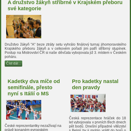
A družstvo žákyň stříbrné v Krajském přeboru
své kategorie
Družstvo žákyň "A" beze ztráty setu vyhrálo finálový turnaj jihomoravského
Krajského přeboru žákyň a v celkovém pořadí jim patří stříbrný stupínek.
Postup na Mistrovství ČR si naše děvčata vybojovala již 3. místem v Českém
poháru.
Číst dál...
Kadetky dva míče od
Pro kadetky nastal
semifinále, přesto
den pravdy
nyní s Itálií o MS
Česká reprezentace hráček do 18
let vybojovala v prvních třech dnech
České reprezentantky nezažívají na
pět bodů. Dnešní případné vítězství
právě konaném evropském
s Belgií by ji mohlo vrátit do bojů o