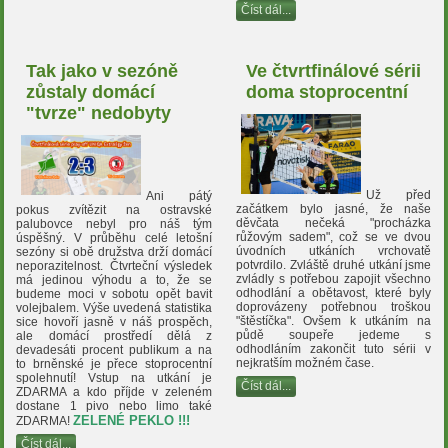
Číst dál...
Tak jako v sezóně
Ve čtvrtfinálové sérii
zůstaly domácí
doma stoprocentní
"tvrze" nedobyty
Už před
Ani pátý
začátkem bylo jasné, že naše
pokus zvítězit na ostravské
děvčata nečeká "procházka
palubovce nebyl pro náš tým
růžovým sadem", což se ve dvou
úspěšný. V průběhu celé letošní
úvodních utkáních vrchovatě
sezóny si obě družstva drží domácí
potvrdilo. Zvláště druhé utkání jsme
neporazitelnost. Čtvrteční výsledek
zvládly s potřebou zapojit všechno
má jedinou výhodu a to, že se
odhodlání a obětavost, které byly
budeme moci v sobotu opět bavit
doprovázeny potřebnou troškou
volejbalem. Výše uvedená statistika
"štěstíčka". Ovšem k utkáním na
sice hovoří jasně v náš prospěch,
půdě soupeře jedeme s
ale domácí prostředí dělá z
odhodláním zakončit tuto sérii v
devadesáti procent publikum a na
nejkratším možném čase.
to brněnské je přece stoprocentní
spolehnutí! Vstup na utkání je
Číst dál...
ZDARMA a kdo příjde v zeleném
dostane 1 pivo nebo limo také
ZELENÉ PEKLO !!!
ZDARMA!
Číst dál...