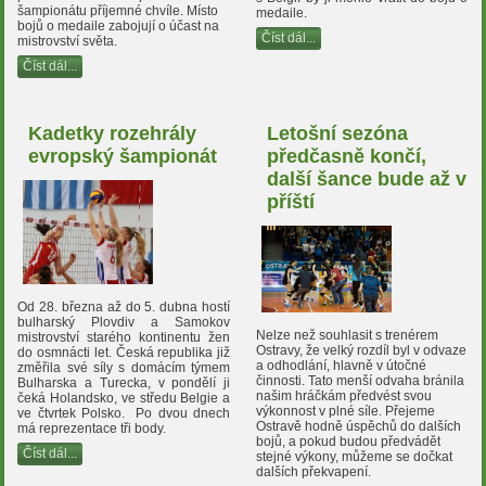
šampionátu příjemné chvíle. Místo
medaile.
bojů o medaile zabojují o účast na
Číst dál...
mistrovství světa.
Číst dál...
Kadetky rozehrály
Letošní sezóna
evropský šampionát
předčasně končí,
další šance bude až v
příští
Od 28. března až do 5. dubna hostí
bulharský Plovdiv a Samokov
Nelze než souhlasit s trenérem
mistrovství starého kontinentu žen
Ostravy, že velký rozdíl byl v odvaze
do osmnácti let. Česká republika již
a odhodlání, hlavně v útočné
změřila své síly s domácím týmem
činnosti. Tato menší odvaha bránila
Bulharska a Turecka, v pondělí ji
našim hráčkám předvést svou
čeká Holandsko, ve středu Belgie a
výkonnost v plné síle. Přejeme
ve čtvrtek Polsko. Po dvou dnech
Ostravě hodně úspěchů do dalších
má reprezentace tři body.
bojů, a pokud budou předvádět
Číst dál...
stejné výkony, můžeme se dočkat
dalších překvapení.