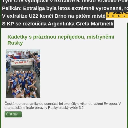
Tým U18 vybojoval v extralize 5. místo
Královo Pole
Pelikán: Extraliga byla letos extrémně vyrovnaná, r
V extralize U22 končí Brno na pátém místě
S KP se rozloučila Argentinka Greta Martinelli
Kadetky s prázdnou nepřijedou, mistryněmi
Rusky
České reprezentantky do osmnácti let ukončily o víkendu tažení Evropou. V
dramatickém finále porazily Rusky srbský výběr 3:2.
Číst dál...