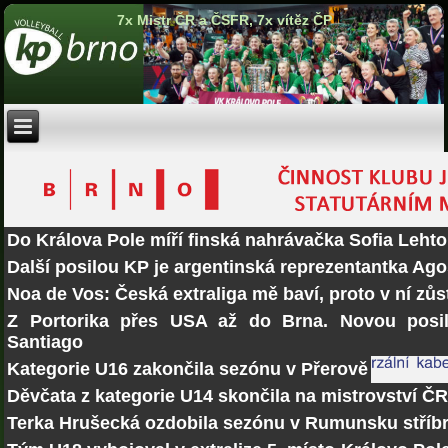
7x Mistr ČR a ČSFR, 7x vítěz ČP
Do Králova Pole míří finská nahrávačka Sofia Lehto
Další posilou KP je argentinská reprezentantka Ago
Noa de Vos: Česká extraliga mě baví, proto v ní zů
Z Portorika přes USA až do Brna. Novou posi
Santiago
Kategorie U16 zakončila sezónu v Přerově
Děvčata z kategorie U14 skončila na mistrovství Č
Terka Hrušecká ozdobila sezónu v Rumunsku stří