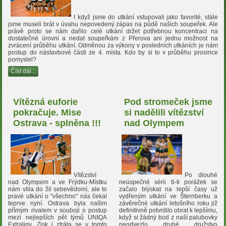
I když jsme do utkání vstupovali jako favorité, stále
jsme museli brát v úvahu nepovedený zápas na půdě našich soupeřek. Ale
právě proto se nám dařilo celé utkání držet potřebnou koncentraci na
dostatečné úrovni a nedat soupeřkám z Přerova ani jednu možnost na
zvrácení průběhu utkání. Odměnou za výkony v posledních utkáních je nám
postup do nástavbové části ze 4. místa. Kdo by si to v průběhu prosince
pomyslel?
Číst dál...
Vítězná euforie
Pod stromeček jsme
pokračuje. Mise
si nadělili vítězství
Ostrava - splněna !!!
nad Olympem
Vítězství
Po dlouhé
nad Olympem a ve Frýdku-Místku
neúspečné sérii 6-ti porážek se
nám vlila do žil sebevědomí, ale to
začalo blýskat na lepší časy už
pravé utkání o "všechno" nás čekal
vydřeným utkání ve Šternberku a
teprve nyní. Ostrava byla našim
závěrečné utkání letošního roku již
přímým rivalem v souboji o postup
definitivně potvrdilo obrat k lepšímu,
mezi nejlepších pět týmů UNIQA
když si žádný bod z naší palubovky
Extraligy. Zisk i ztráta se v tomto
neodvezlo druhé družstvo