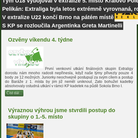
Tým U18 vybojoval v extralize 5. místo
Královo Pole
Pelikán: Extraliga byla letos extrémně vyrovnaná, r
V extralize U22 končí Brno na pátém místě
S KP se rozloučila Argentinka Greta Martinelli
Ozvěny víkendu 4. týdne
První venkovní utkání finálových skupin Extraligy
dorostu nám mnoho radosti nepřinesla, když naše týmy přivezly pouze 4
body ze 12 možných. Juniorky neochvejně postupují za svým cílem a postup
do Baráže z 1. místa by jim již neměl uniknout. Zato bohužel kadetky
absolvovaly ostudná utkání v rámci KP kadetek na půdě Sokola Brno I.
Číst dál...
Výraznou výhrou jsme stvrdili postup do
skupiny o 1.-5. místo