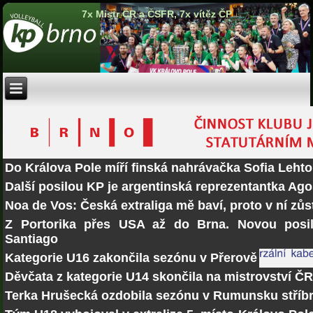
7x Mistr ČR a ČSFR, 7x vítěz ČP
Do Králova Pole míří finská nahrávačka Sofia Lehto
Další posilou KP je argentinská reprezentantka Ago
Noa de Vos: Česká extraliga mě baví, proto v ní zů
Z Portorika přes USA až do Brna. Novou posi
Santiago
Kategorie U16 zakončila sezónu v Přerově
Děvčata z kategorie U14 skončila na mistrovství Č
Terka Hrušecká ozdobila sezónu v Rumunsku stří