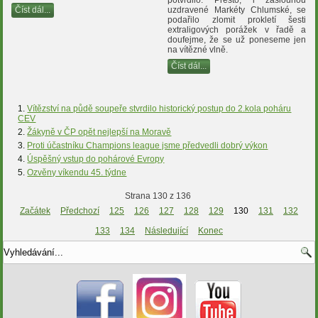
potvrdilo. Přesto, i záslouhou
Číst dál...
uzdravené Markéty Chlumské, se
podařilo zlomit prokletí šesti
extraligových porážek v řadě a
doufejme, že se už poneseme jen
na vítězné vlně.
Číst dál...
Vítězství na půdě soupeře stvrdilo historický postup do 2.kola poháru
CEV
Žákyně v ČP opět nejlepší na Moravě
Proti účastníku Champions league jsme předvedli dobrý výkon
Úspěšný vstup do pohárové Evropy
Ozvěny víkendu 45. týdne
Strana 130 z 136
Začátek
Předchozí
125
126
127
128
129
130
131
132
133
134
Následující
Konec