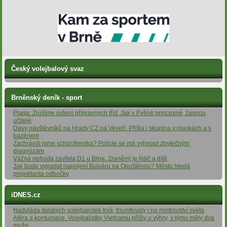
Český volejbalový svaz
Brněnský deník - sport
Plaga: Zrušíme rušení přípravných tříd. Jak v Pyšné princezně, žasnou
učitelé
Davy návštěvníků na Hrady CZ na Veveří. Přišla i skupina v plavkách a s
bazénem
Zachránili jsme schizofrenika? Policie se má vyhnout zbytečným
diagnózám
Vážná nehoda zavřela D1 u Brna. Zraněný je řidič a dítě
Jak bude vypadat napojení Bulváru na Opuštěnou? Město hledá
projektanta odbočky
iDNES.cz
Nadvláda italských volejbalistek trvá, triumfovaly i na mistrovství světa
Aféra a kontumace. Volejbalistky Vietnamu přišly o výhry, v týmu měly dva
muže