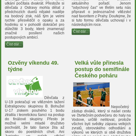
utkání počítala dvakrát. Přestože si
aktuálního pořadí. Jenom
děvčata z Ostravy mohla dělat z
"odychový čas" ve třetím setu nás
předchozích duelů nějaké naděje
připravil o jednoznačné vítězství
na bodový zisk, náš tým je velmi
nad favoritem z Prahy. Doufejme, že
rychle přesvědčil o opaku a za
si tuto formu děvčata uchovají i v
hodinku si v pohodě dokráčel pro
následujícím roce.
důležité 3 body, které znamenají
Číst dál...
značné posílení našich
postupových ambicí.
Číst dál...
Ozvěny víkendu 49.
Velká vůle přinesla
týdne
postup do semifinále
Českého poháru
Děvčata z
U-19 pokračují ve vítězném tažení
Extraligovou skupinou B. Bohužel
Nepočetný
U-17 ziskem pouhého 1 bodu
zástup diváků, který si našel cestu
ztratila i teoretickou šanci na postup
ve čtvrtečním podvečeru do haly na
do finálové skupiny. Přesto je
Vodove, určitě nelitoval, protože
možné velmi mladé družstvo
všichni byli svědky zápasu velkých
pochválit, že tato šance žila až
zvratů, obrovského odhodlání a
skoro do poeldních chvil. Ani
výkonů ve kterých si obě družstva
Juniorky ve svých utkání