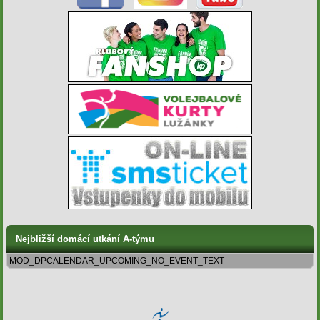
Nejbližší domácí utkání A-týmu
MOD_DPCALENDAR_UPCOMING_NO_EVENT_TEXT