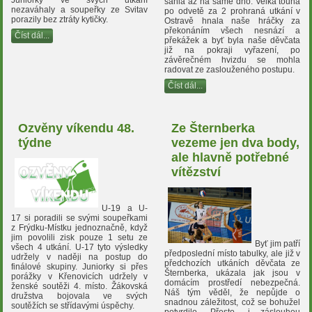
sáhla až na samé dno. Velká touha
nezaváhaly a soupeřky ze Svitav
po odvetě za 2 prohraná utkání v
porazily bez ztráty kytičky.
Ostravě hnala naše hráčky za
překonáním všech nesnází a
Číst dál...
překážek a byť byla naše děvčata
již na pokraji vyřazení, po
závěrečném hvizdu se mohla
radovat ze zaslouženého postupu.
Číst dál...
Ozvěny víkendu 48.
Ze Šternberka
týdne
vezeme jen dva body,
ale hlavně potřebné
vítězství
U-19 a U-
17 si poradili se svými soupeřkami
z Frýdku-Místku jednoznačně, když
jim povolili zisk pouze 1 setu ze
Byť jim patří
všech 4 utkání. U-17 tyto výsledky
předposlední místo tabulky, ale již v
udržely v naději na postup do
předchozích utkáních děvčata ze
finálové skupiny. Juniorky si přes
Šternberka, ukázala jak jsou v
porážky v Křenovicích udržely v
domácím prostředí nebezpečná.
ženské soutěži 4. místo. Žákovská
Náš tým věděl, že nepůjde o
družstva bojovala ve svých
snadnou záležitost, což se bohužel
soutěžích se střídavými úspěchy.