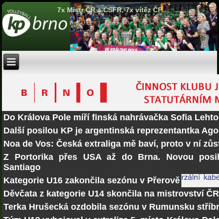
7x Mistr ČR a ČSFR, 7x vítěz ČP
Do Králova Pole míří finská nahrávačka Sofia Lehto
Další posilou KP je argentinská reprezentantka Ago
Noa de Vos: Česká extraliga mě baví, proto v ní zů
Z Portorika přes USA až do Brna. Novou posi
Santiago
Kategorie U16 zakončila sezónu v Přerově
Děvčata z kategorie U14 skončila na mistrovství Č
Terka Hrušecká ozdobila sezónu v Rumunsku stří