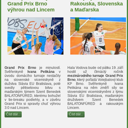
Grand Prix Brno
Rakouska, Slovenska
výhrou nad Lincem
a Maďarska
Grand Prix Brno
je minulostí.
Hala Vodova bude od pátku 19. září
Svěřenkyně
Ivana Pelikána
v
hostit už čtrnáctý ročník
úvodu domácího turnaje nestačily
mezinárodního turnaje Grand Prix
na slovenské vicemistryně z
Brno
, který pořádá Volejbalový klub
dužstva Slávia EU Bratislava, poté
KP Brno. Svěřenkyně Ivana
svedly pětisetovou bitvu s
Pelikána na něm změří síly se
maďarským týmem Szent Benedek
slovenskými vicemistryněmi z týmu
BALATONFÜRED, kterému bohužel
Slávia EU Bratislava, maďarským
v tie-breaku podlehly, a v závěru
družstvem Szent Benedek
Grand Prix si spravily chuť výhrou
BALATONFÜRED a rakouským
3:0 nad Lincem.
Lincem.
Číst dál...
Číst dál...