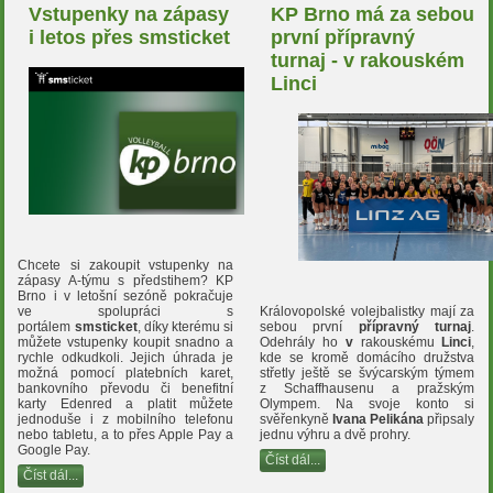
Vstupenky na zápasy
KP Brno má za sebou
i letos přes smsticket
první přípravný
turnaj - v rakouském
Linci
Chcete si zakoupit vstupenky na
zápasy A-týmu s předstihem? KP
Brno i v letošní sezóně pokračuje
Královopolské volejbalistky mají za
ve spolupráci s
sebou první
přípravný turnaj
.
portálem
smsticket
, díky kterému si
Odehrály ho
v
rakouskému
Linci
,
můžete vstupenky koupit snadno a
kde se kromě domácího družstva
rychle odkudkoli. Jejich úhrada je
střetly ještě se švýcarským týmem
možná pomocí platebních karet,
z Schaffhausenu a pražským
bankovního převodu či benefitní
Olympem. Na svoje konto si
karty Edenred a platit můžete
svěřenkyně
Ivana Pelikána
připsaly
jednoduše i z mobilního telefonu
jednu výhru a dvě prohry.
nebo tabletu, a to přes Apple Pay a
Google Pay.
Číst dál...
Číst dál...