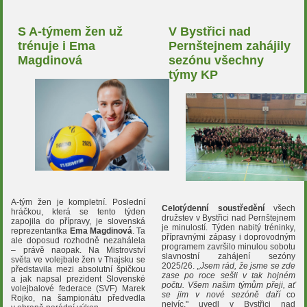
S A-týmem žen už
V Bystřici nad
trénuje i Ema
Pernštejnem zahájily
Magdinová
sezónu všechny
týmy KP
A-tým žen je kompletní. Poslední
Celotýdenní soustředění
všech
hráčkou, která se tento týden
družstev v Bystřici nad Pernštejnem
zapojila do přípravy, je slovenská
je minulostí. Týden nabitý tréninky,
reprezentantka
Ema Magdinová
. Ta
přípravnými zápasy i doprovodným
ale doposud rozhodně nezahálela
programem završilo minulou sobotu
– právě naopak. Na Mistrovství
slavnostní zahájení sezóny
světa ve volejbale žen v Thajsku se
2025/26.
„Jsem rád, že jsme se zde
představila mezi absolutní špičkou
zase po roce sešli v tak hojném
a jak napsal prezident Slovenské
počtu. Všem našim týmům přeji, ať
volejbalové federace (SVF) Marek
se jim v nové sezóně
daří
co
Rojko, na šampionátu předvedla
nejvíc," uvedl v Bystřici nad