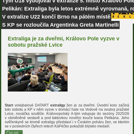
Tým U18 vybojoval v extralize 5. místo
Královo Pole
Pelikán: Extraliga byla letos extrémně vyrovnaná, r
V extralize U22 končí Brno na pátém místě
S KP se rozloučila Argentinka Greta Martinelli
Extraliga je za dveřmi, Královo Pole vyzve v
sobotu pražské Lvice
Start
volejbalové DATART
extraligy
žen je za dveřmi. Úvodní kolo začíná
tuto sobotu a KP v něm vyzve v domácí hale na Vodově na souboj pražské
Lvice, nováčka soutěže. Královopolský A-tým vstupuje do sezóny 2025/26
v obměněné sestavě a pod taktovkou nového kouče Ivana Pelikána. Jeho
svěřenkyně se kromě extraligy představí i v Českém poháru žen, ve kterém
se v posledních čtyřech letech KáPéčko pokaždé blýsklo medailí.
Číst dál...