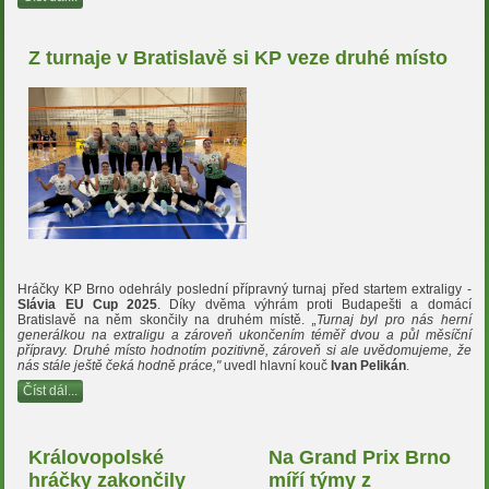
Z turnaje v Bratislavě si KP veze druhé místo
Hráčky KP Brno odehrály poslední přípravný turnaj před startem extraligy -
Slávia EU Cup 2025
. Díky dvěma výhrám proti Budapešti a domácí
Bratislavě na něm skončily na druhém místě.
„Turnaj byl pro nás herní
generálkou na extraligu a zároveň ukončením téměř dvou a půl měsíční
přípravy. Druhé místo hodnotím pozitivně, zároveň si ale uvědomujeme, že
nás stále ještě čeká hodně práce,"
uvedl hlavní kouč
Ivan Pelikán
.
Číst dál...
Královopolské
Na Grand Prix Brno
hráčky zakončily
míří týmy z