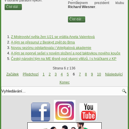
v obraně parádní výkon.
Pernštejnem prezident klubu
Číst dál...
Richard Wiesner
.
Číst dál...
Z Mistrovství světa žen U21 se vrátila Aneta Valentová
A-tým se přesunul z Beskyd zpět do Brna
Novou sezónu odstartovala i Volejbalová akademie
A-tým se poprvé sešel v novém složení a pod taktovkou nového kouče
Český národní tým na ME těsně pod stupni vítězů. I s hráčkami z KP
Strana 6 z 136
Začátek
Předchozí
1
2
3
4
5
6
7
8
9
10
Následující
Konec