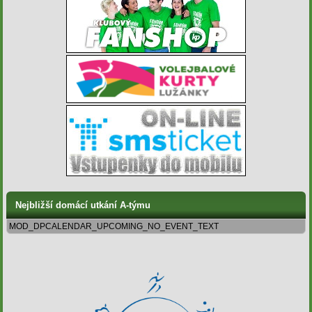
Nejbližší domácí utkání A-týmu
MOD_DPCALENDAR_UPCOMING_NO_EVENT_TEXT