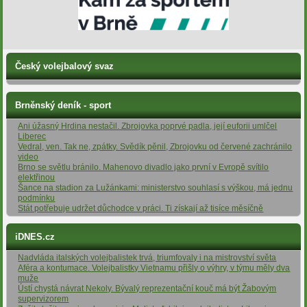
Český volejbalový svaz
Brněnský deník - sport
Ani úžasný Hrdina nestačil. Zbrojovka poprvé padla, její euforii umlčel
Liberec
Vedral, ven. Tak ne, zpátky. Svědík pěnil, Zbrojovku od červené zachránilo
video
Brno se světlu bránilo. Mahenovo divadlo jako první v Evropě svítilo
elektřinou
Šance na stadion za Lužánkami: ministerstvo souhlasí s výškou, má jednu
podmínku
Stát potřebuje udržet důchodce v práci. Ti získají až tisíce měsíčně
iDNES.cz
Nadvláda italských volejbalistek trvá, triumfovaly i na mistrovství světa
Aféra a kontumace. Volejbalistky Vietnamu přišly o výhry, v týmu měly dva
muže
Ústí chystá návrat Nekoly. Bývalý reprezentační kouč má být Žabovým
supervizorem