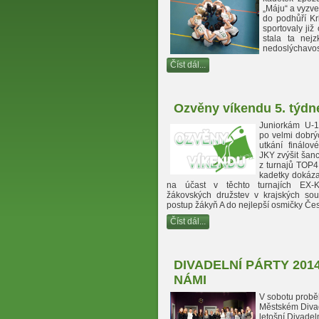
„Máju“ a vyzv
do podhůří Kr
sportovaly ji
stala ta nej
nedoslýchavost
Číst dál...
Ozvěny víkendu 5. týdn
Juniorkám U-1
po velmi dobrý
utkání finálov
JKY zvýšit šanc
z turnajů TOP4
kadetky dokázal
na účast v těchto turnajích EX-
žákovských družstev v krajských sout
postup žákyň A do nejlepší osmičky Če
Číst dál...
DIVADELNÍ PÁRTY 2014
NÁMI
V sobotu probě
Městském Diva
letošní Divadeln