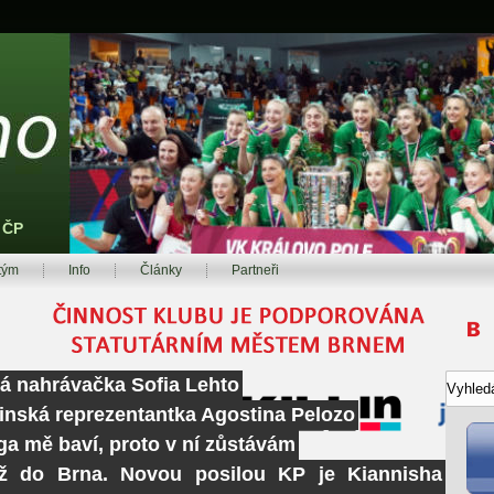
z ČP
tým
Info
Články
Partneři
ká nahrávačka Sofia Lehto
tinská reprezentantka Agostina Pelozo
ga mě baví, proto v ní zůstávám
ž do Brna. Novou posilou KP je Kiannisha