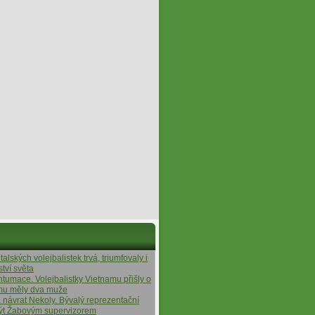
alských volejbalistek trvá, triumfovaly i
ství světa
ntumace. Volejbalistky Vietnamu přišly o
ýmu měly dva muže
á návrat Nekoly. Bývalý reprezentační
ýt Žabovým supervizorem