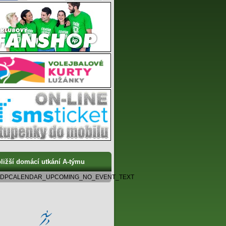
ližší domácí utkání A-týmu
DPCALENDAR_UPCOMING_NO_EVENT_TEXT