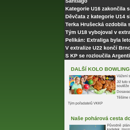
Santiago
Kategorie U16 zakončila 
Děvčata z kategorie U14 
Terka Hrušecká ozdobila
Tým U18 vybojoval v extra
Pelikán: Extraliga byla le
V extralize U22 končí Brn
S KP se rozloučila Argenti
DALŠÍ KOLO BOWLING
Vážení s
Již tuto
soutěž
Dosavadn
Těšíme s
Tým pořadatelů VKKP
Naše pohárová cesta do
Původně pláno
kadetek zpozd