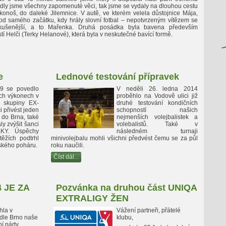
edly jsme všechny zapomenuté věci, tak jsme se vydaly na dlouhou cestu
konoš, do daleké Jilemnice. V autě, ve kterém velela důstojnice Mája,
ž od samého začátku, kdy hrály slovní fotbal – nepotvrzeným vítězem se
zkušenější, a to Mařenka. Druhá posádka byla bavena především
í Helči (Terky Helanové), která byla v neskutečné bavící formě.
e
Lednové testování přípravek
9 se povedlo
V neděli 26. ledna 2014
ch výkonech v
proběhlo na Vodově ulici již
é skupiny EX-
druhé testování kondičních
i přivést jeden
schopností našich
 do Brna, také
nejmenších volejbalistek a
y zvýšit šanci
volebalistů. Také v
KKY. Úspěchy
následném turnaji
ěžích podtrhl
minivolejbalu mohli všichni předvést čemu se za půl
ského poháru.
roku naučili.
Číst dál...
 JE ZA
Pozvánka na druhou část UNIQA
hla v
Vážení partneři, přátelé
dle Brno naše
klubu,
í párty.