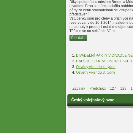
Díky spolupráci s městem Brnem a Mě
divadlem Brno se nám podařilo nabídn
párty za cenu srovnatelnou se vstupen
představení.
Vstupenky jsou pro členy a příznivce n
rezervovány do 10.1.2014, následně b
nabídnuty k prodeji i ostatním zájemců
Těšíme se na setkání s Vámi.
Číst dál...
DIVADELNÍ PÁRTY V DIVADLE N
DALŠÍ KOLO KRÁLOVOPOLSKÉ 
Ozvěny víkendu 4. týdne
Ozvěny víkendu 3. týdne
Začátek
Předchozí
127
128
1
Český volejbalový svaz