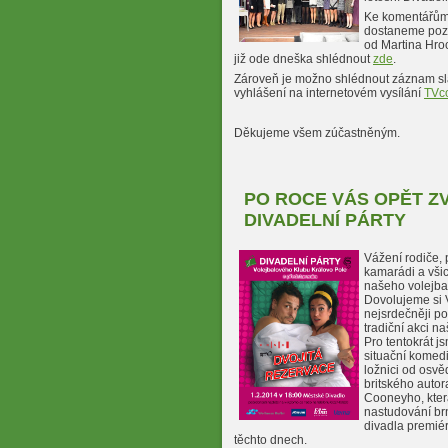
Ke komentářům
dostaneme pozdě
od Martina Hro
již ode dneška shlédnout
zde
.
Zároveň je možno shlédnout záznam sl
vyhlášení na internetovém vysílání
TVc
Děkujeme všem zúčastněným.
PO ROCE VÁS OPĚT Z
DIVADELNÍ PÁRTY
Vážení rodiče, 
kamarádi a všic
našeho volejba
Dovolujeme si 
nejsrdečněji po
tradiční akci n
Pro tentokrát j
situační komed
ložnici od osv
britského auto
Cooneyho, kter
nastudování b
divadla premié
těchto dnech.