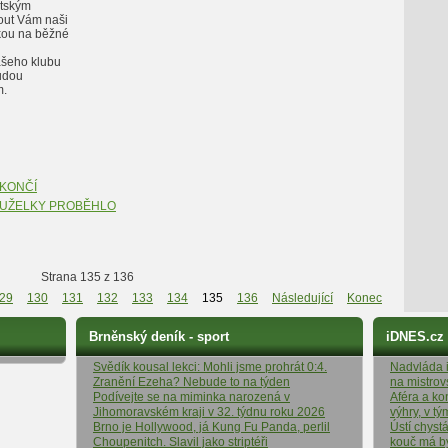
stským
out Vám naši
kou na běžné
ašeho klubu
udou
m.
EKONČÍ
KUŽELKY PROBĚHLO
Strana 135 z 136
29
130
131
132
133
134
135
136
Následující
Konec
Brněnský deník - sport
iDNES.cz
Svědík kousal lekci: Mohli jsme prohrát 0:4.
Nadvláda it
Zranění Ezeha? Nebude to na týden
na mistrov
Podívejte se na miminka narozená v
Aféra a ko
Jihomoravském kraji v 32. týdnu roku 2026
výhry, v t
Brno je Hollywood, já Kung Fu Panda, perlil
Ústí chyst
Choupenitch. Slavil jako striptéři
kouč má b