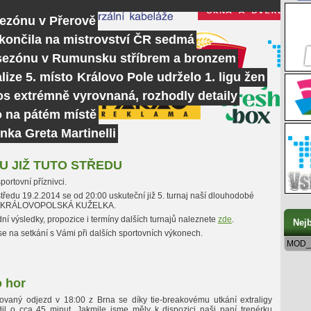
sezónu v Přerově
skončila na mistrovství ČR sedmá
 sezónu v Rumunsku stříbrem a bronzem
lize 5. místo
Královo Pole udrželo 1. ligu žen
tos extrémně vyrovnaná, rozhodly detaily
o na pátém místě
nka Greta Martinelli
U JIŽ TUTO STŘEDU
portovní příznivci.
 středu 19.2.2014 se od 20:00 uskuteční již 5. turnaj naší dlouhodobé
e KRÁLOVOPOLSKÁ KUŽELKA.
í výsledky, propozice i termíny dalších turnajů naleznete
zde
.
Nejb
e na setkání s Vámi při dalších sportovních výkonech.
MOD_
 hor
vaný odjezd v 18:00 z Brna se díky tie-breakovému utkání extraligy
il o cca 45 minut. Jakmile jsme měly k dispozici naši paní trenérku