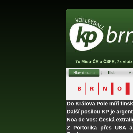
7x Mistr ČR a ČSFR, 7x vítě
Hlavní strana
Klub
A-
Do Králova Pole míří fins
Další posilou KP je argen
Noa de Vos: Česká extrali
Z Portorika přes USA a