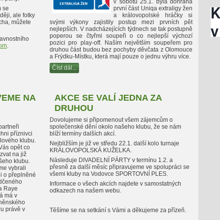
v sobotu 25.1. byla dohrána
 se
první část Uniqa extraligy žen
ji, ale fotky
a královopolské hráčky si
cha, můžete
svými výkony zajistily postup mezi prvních pět
nejlepších. V nadcházejících týdnech se tak postupně
poperou se čtyřmi soupeři o co nejlepší výchozí
avnostního
pozici pro play-off. Naším největším soupeřem pro
om
.
druhou část budou bez pochyby děvčata z Olomouce
a Frýdku-Místku, která mají pouze o jednu výhru více.
Číst dál...
VEME NA
AKCE SE VALÍ JEDNA ZA
DRUHOU
Dovolujeme si připomenout všem zájemcům o
partneři
společenské dění okolo našeho klubu, že se nám
hni příznivci
blíží termíny dalších akcí.
lového klubu.
Nejbližším je již ve středu 22.1. další kolo turnaje
Vás opět co
KRÁLOVOPOLSKÁ KUŽELKA.
zvat na již
Následuje DIVADELNÍ PÁRTY v termínu 1.2. a
ašeho klubu.
přesně za další měsíc připravujeme ve spolupráci se
sme vybrali
všemi kluby na Vodovce SPORTOVNÍ PLES.
ii o přeplněné
ědčeného
Informace o všech akcích najdete v samostatných
ra Raye
odkazech na našem webu.
á má v
rněnského
ru právě v
Těšíme se na setkání s Vámi a děkujeme za přízeň.