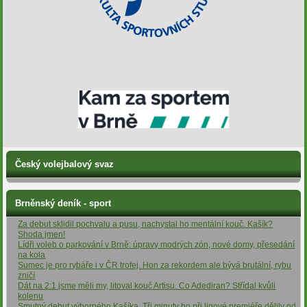
Český volejbalový svaz
Brněnský deník - sport
Za debut sklidil pochvalu a pusu, nachystal ho mentální kouč. Kašík?
Shoda jmen!
Lídři voleb o parkování v Brně: úpravy modrých zón, nové domy, přesedání
na kola
Sumec je pro rybáře i v ČR trofej. Hon za rekordem ale bývá brutální, rybu
zničí
Dát na 2:1 jsme měli my, litoval kouč Artisu. Co Adediran? Střídal kvůli
kolenu
Smutný debut výborného Kašíka. Tři minuty ho při ligové premiéře dělily od