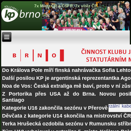
7x Mistr ČR a ČSFR, 7x vítěz ČP
Do Králova Pole míří finská nahrávačka Sofia Lehto
Další posilou KP je argentinská reprezentantka Ago
Noa de Vos: Česká extraliga mě baví, proto v ní zů
Z Portorika přes USA až do Brna. Novou posi
Santiago
Kategorie U16 zakončila sezónu v Přerově
Děvčata z kategorie U14 skončila na mistrovství Č
Terka Hrušecká ozdobila sezónu v Rumunsku stří