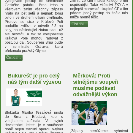
zmínit, že čím mladší kategorie tím
vybojovalo postup do semifinále
uspěšnější. Také vítězství ŽKY-A v
Českého poháru. Brno letos s
nejlepší moravské skupině ČP a tím
Přerovem zatím všechny zápasy
pádem jasný postup do finále nás
hrálo na pět setů a nejinak tomu
může hodně těšit.
bylo i ve druhém utkání čtvrtfinále.
Přerovu se sice v Králově Poli
Číst dál...
podařilo zvítězit v odvetě 2:3 na
sety, na následující zlatou sadu už
ale nestačil, a tak se volejbalistky
Králova Pole mohou radovat z
postupu dál. Soupeřem Brna bude
v semifinále Ostrava, která
překonala pražský Olymp.
Číst dál...
Bukurešť je pro celý
Měrková: Proti
náš tým další výzvou
silnějšmu soupeři
musíme podávat
odvážnější výkon
Blokařka
Marika Tesařová
přišla
do Brna z Břeclavi, kde s
volejbalem začínala. Ve svých
devatenácti letech je v současné
době nejen stabilní oporou A-týmu
„Zápasy nemůžeme vyhrávat