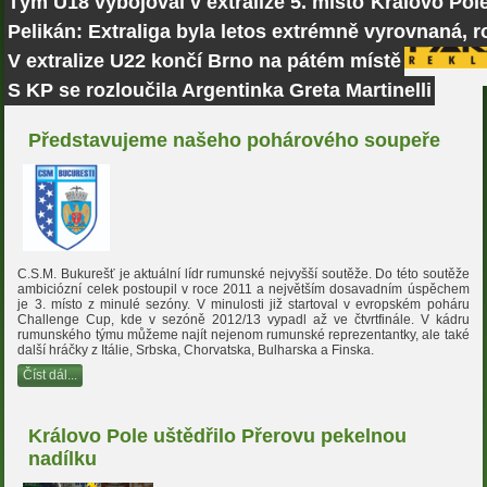
Tým U18 vybojoval v extralize 5. místo
Královo Pole
Pelikán: Extraliga byla letos extrémně vyrovnaná, r
V extralize U22 končí Brno na pátém místě
S KP se rozloučila Argentinka Greta Martinelli
Představujeme našeho pohárového soupeře
C.S.M. Bukurešť je aktuální lídr rumunské nejvyšší soutěže. Do této soutěže
ambiciózní celek postoupil v roce 2011 a největším dosavadním úspěchem
je 3. místo z minulé sezóny. V minulosti již startoval v evropském poháru
Challenge Cup, kde v sezóně 2012/13 vypadl až ve čtvrtfinále. V kádru
rumunského týmu můžeme najít nejenom rumunské reprezentantky, ale také
další hráčky z Itálie, Srbska, Chorvatska, Bulharska a Finska.
Číst dál...
Královo Pole uštědřilo Přerovu pekelnou
nadílku