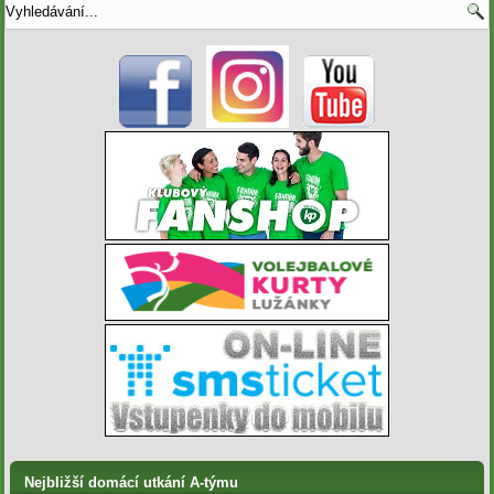
Nejbližší domácí utkání A-týmu