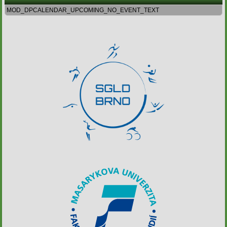
MOD_DPCALENDAR_UPCOMING_NO_EVENT_TEXT