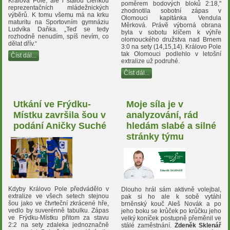
Králova Pole, ale i stálou členkou
poměrem bodových bloků 2:18,"
reprezentačních mládežnických
zhodnotila sobotní zápas v
výběrů. K tomu všemu má na krku
Olomouci kapitánka Vendula
maturitu na Sportovním gymnáziu
Měrková. Právě výborná obrana
Ludvíka Daňka. „Teď se tedy
byla v sobotu klíčem k výhře
rozhodně nenudím, spíš nevím, co
olomouckého družstva nad Brnem
dělat dřív.“
3:0 na sety (14,15,14). Královo Pole
tak Olomouci podlehlo v letošní
Číst dál...
extralize už podruhé.
Číst dál...
Utkání ve Frýdku-
Moje síla je v
Místku završila šou v
analyzování, rád
podání Aničky Suché
hledám slabé a silné
stránky týmu
Kdyby Královo Pole předvádělo v
Dlouho hrál sám aktivně volejbal,
extralize ve všech setech stejnou
pak si ho ale k sobě vytáhl
šou jako ve čtvrteční zkrácené hře,
brněnský kouč Aleš Novák a po
vedlo by suverénně tabulku. Zápas
jeho boku se krůček po krůčku jeho
ve Frýdku-Místku přitom za stavu
velký koníček postupně přeměnil ve
2:2 na sety zdaleka jednoznačně
stálé zaměstnání.
Zdeněk Sklenář