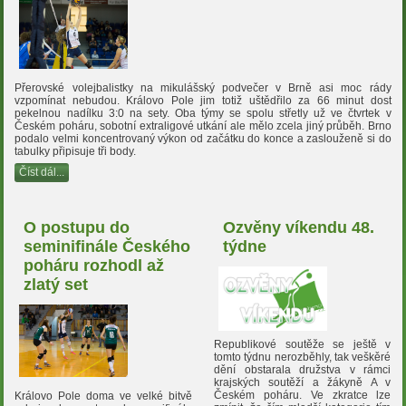
Přerovské volejbalistky na mikulášský podvečer v Brně asi moc rády
vzpomínat nebudou. Královo Pole jim totiž uštědřilo za 66 minut dost
pekelnou nadílku 3:0 na sety. Oba týmy se spolu střetly už ve čtvrtek v
Českém poháru, sobotní extraligové utkání ale mělo zcela jiný průběh. Brno
podalo velmi koncentrovaný výkon od začátku do konce a zaslouženě si do
tabulky připisuje tři body.
Číst dál...
O postupu do
Ozvěny víkendu 48.
seminifinále Českého
týdne
poháru rozhodl až
zlatý set
Republikové soutěže se ještě v
tomto týdnu nerozběhly, tak veškěré
dění obstarala družstva v rámci
krajských soutěží a žákyně A v
Českém poháru. Ve zkratce lze
Královo Pole doma ve velké bitvě