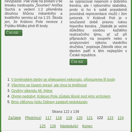
nevypadal. Pak však na podání v tie
se vypracoval nejenom v dobrého
breaku nastoupila „Šoumen“ Anička
trenéra, ale i výborného statistika,
Suchá a vedení 1:2 přeměnila
proto si ho k sobě pravidelně
dlouhou šňůrou riskantního a
povolává reprezentace mužů i žen
kvalitního servisu až na 1:15. Škoda
juniorek. V Králově Poli je v
jen, že Královo Pole neveze z
současné době pravou rukou
Frýdku-Místku plné tři body.
hlavního trenéra. „Statistik je velmi
důležitou osobou každého
Číst dál...
realizačního týmu, ať už při
přípravách na soupeře nebo v
analyzování výkonu vlastního
družstva,“ popisuje Zdeněk obor, ve
kterém patří k těm nejlepším v
České republice.
Číst dál...
V brněnském derby se překvapení nekonalo, připisujeme tři body
Všechno se časem spraví, ale chce to trpělivost
Ozvěny víkendu 46. týdne
Olymp nedobyt, Královo Pole zůstalo těsně pod jeho vrcholem
Brno vítěznou jízdu Ostravy zastavit nedokázalo
Strana 122 z 136
Začátek
Předchozí
117
118
119
120
121
122
123
124
125
126
Následující
Konec