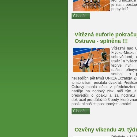
jednu možnost 
je nám postup
pomyslel?
Číst dál...
Vítězná euforie pokraču
Ostrava - splněna !!!
Vítězství nad
Frýdku-Místku n
sebevědomí, 
utkání o "všec
teprve nyní. 
našim přímý
souboji o 
nejlepších pět týmů UNIQA Extraligy. Zis
tomto utkání počítala dvakrát. Přestož
Ostravy mohla dělat z předchozích
naděje na bodový zisk, náš tým je
přesvědčil o opaku a za hodinku
dokráčel pro důležité 3 body, které zn
posílení našich postupových ambicí.
Číst dál...
Ozvěny víkendu 49. týd