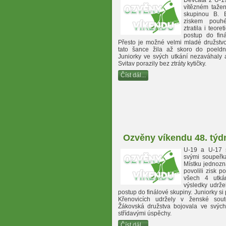
Děvčata z U-19
vítězném tažen
skupinou B. 
ziskem pou
ztratila i teore
postup do finá
Přesto je možné velmi mladé družstvo
tato šance žila až skoro do poeldní
Juniorky ve svých utkání nezaváhaly 
Svitav porazily bez ztráty kytičky.
Číst dál...
Ozvěny víkendu 48. týd
U-19 a U-17 s
svými soupeřk
Místku jednozn
povolili zisk p
všech 4 utkán
výsledky udrže
postup do finálové skupiny. Juniorky si
Křenovicích udržely v ženské sout
Žákovská družstva bojovala ve svých
střídavými úspěchy.
Číst dál...