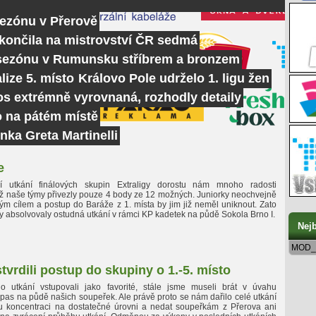
sezónu v Přerově
skončila na mistrovství ČR sedmá
 sezónu v Rumunsku stříbrem a bronzem
lize 5. místo
Královo Pole udrželo 1. ligu žen
tos extrémně vyrovnaná, rozhodly detaily
o na pátém místě
nka Greta Martinelli
e
í utkání finálových skupin Extraligy dorostu nám mnoho radosti
yž naše týmy přivezly pouze 4 body ze 12 možných. Juniorky neochvejně
ým cílem a postup do Baráže z 1. místa by jim již neměl uniknout. Zato
y absolvovaly ostudná utkání v rámci KP kadetek na půdě Sokola Brno I.
Nejb
MOD_
vrdili postup do skupiny o 1.-5. místo
o utkání vstupovali jako favorité, stále jsme museli brát v úvahu
as na půdě našich soupeřek. Ale právě proto se nám dařilo celé utkání
u koncentraci na dostatečné úrovni a nedat soupeřkám z Přerova ani