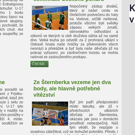
 pokračují ve
í Extraligovou
Nepočetný zástup diváků,
Bohužel U-17
který si našel cestu ve
hého 1 bodu
čtvrtečním podvečeru do haly
tickou šanci na
na Vodove, určitě nelitoval,
lové skupiny.
protože všichni byli svědky
 pochválit, že
zápasu velkých zvratů,
ch chvil. Ani
obrovského odhodlání a
a soupeřky ze
výkonů ve kterých si obě družstva sáhla až na samé
dno. Velká touha po odvetě za 2 prohraná utkání v
Ostravě hnala naše hráčky za překonáním všech
nesnází a překážek a byť byla naše děvčata již na
pokraji vyřazení, po závěrečném hvizdu se mohla
radovat ze zaslouženého postupu.
Číst dál...
ne
Ze Šternberka vezeme jen dva
body, ale hlavně potřebné
i poradili se
ami z Frýdku-
vítězství
ačně, když jim
ouze 1 setu ze
Byť jim patří předposlední
í. U-17 tyto
místo tabulky, ale již v
ly v naději na
předchozích utkáních
 přes porážky v
děvčata ze Šternberka,
ěži 4. místo.
ukázala jak jsou v domácím
 soutěžích se
prostředí nebezpečná. Náš
tým věděl, že nepůjde o
snadnou záležitost, což se bohužel potvrdilo. Přesto, i