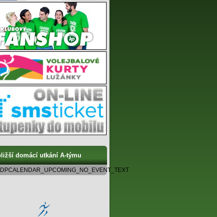
ližší domácí utkání A-týmu
DPCALENDAR_UPCOMING_NO_EVENT_TEXT