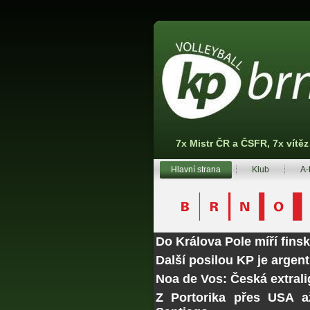
7x Mistr ČR a ČSFR, 7x vítě
Hlavní strana
Klub
A-
Do Králova Pole míří fins
Další posilou KP je argen
Noa de Vos: Česká extrali
Z Portorika přes USA a