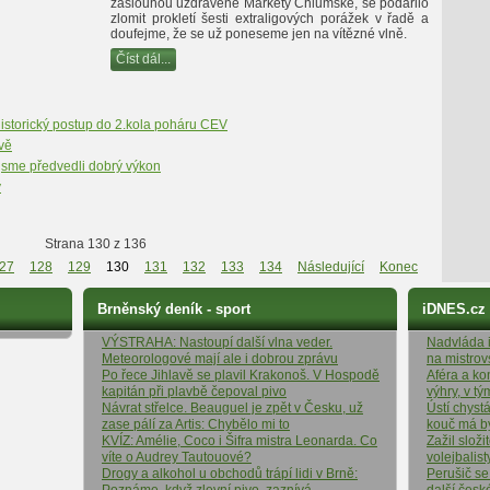
záslouhou uzdravené Markéty Chlumské, se podařilo
zlomit prokletí šesti extraligových porážek v řadě a
doufejme, že se už poneseme jen na vítězné vlně.
Číst dál...
historický postup do 2.kola poháru CEV
vě
jsme předvedli dobrý výkon
y
Strana 130 z 136
27
128
129
130
131
132
133
134
Následující
Konec
Brněnský deník - sport
iDNES.cz
VÝSTRAHA: Nastoupí další vlna veder.
Nadvláda it
Meteorologové mají ale i dobrou zprávu
na mistrov
Po řece Jihlavě se plavil Krakonoš. V Hospodě
Aféra a ko
kapitán při plavbě čepoval pivo
výhry, v t
Návrat střelce. Beauguel je zpět v Česku, už
Ústí chyst
zase pálí za Artis: Chybělo mi to
kouč má b
KVÍZ: Amélie, Coco i Šifra mistra Leonarda. Co
Zažil složi
víte o Audrey Tautouové?
volejbalist
Drogy a alkohol u obchodů trápí lidi v Brně:
Perušič se