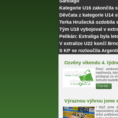
Santiago
Kategorie U16 zakončila 
Děvčata z kategorie U14 
Terka Hrušecká ozdobila
Tým U18 vybojoval v extra
Pelikán: Extraliga byla le
V extralize U22 končí Brn
S KP se rozloučila Argenti
Ozvěny víkendu 4. týdn
První venkovn
nepřinesla, kd
postupují za sv
bohužel kadetk
Číst dál...
Výraznou výhrou jsme st
I když jsme d
nepovedený záp
držet potřebno