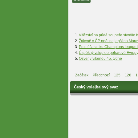
Vítězství na půdě soupeře stvrdilo 
Žákyně v ČP opět nejlepší na Mora
Proti účastníku Champions league 
Úspěšný vstup do pohárové Evrop
Ozvěny víkendu 45. týdne
Začátek
Předchozí
125
126
1
Český volejbalový svaz