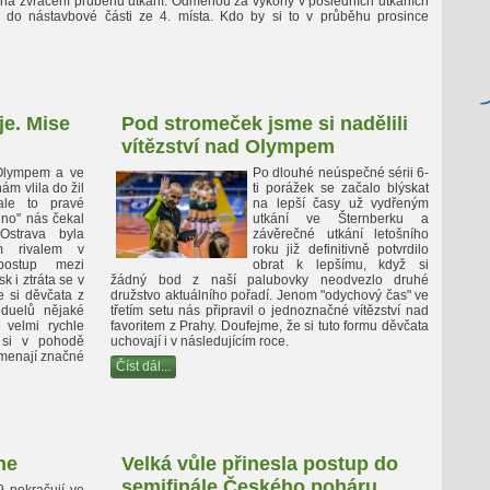
na zvrácení průběhu utkání. Odměnou za výkony v posledních utkáních
 do nástavbové části ze 4. místa. Kdo by si to v průběhu prosince
je. Mise
Pod stromeček jsme si nadělili
vítězství nad Olympem
 Olympem a ve
Po dlouhé neúspečné sérii 6-
ám vlila do žil
ti porážek se začalo blýskat
ale to pravé
na lepší časy už vydřeným
hno" nás čekal
utkání ve Šternberku a
Ostrava byla
závěrečné utkání letošního
m rivalem v
roku již definitivně potvrdilo
postup mezi
obrat k lepšímu, když si
k i ztráta se v
žádný bod z naší palubovky neodvezlo druhé
e si děvčata z
družstvo aktuálního pořadí. Jenom "odychový čas" ve
 duelů nějaké
třetím setu nás připravil o jednoznačné vítězství nad
 velmi rychle
favoritem z Prahy. Doufejme, že si tuto formu děvčata
 si v pohodě
uchovají i v následujícím roce.
amenají značné
Číst dál...
ne
Velká vůle přinesla postup do
semifinále Českého poháru