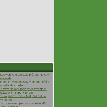
alských volejbalistek trvá, triumfovaly i
ství světa
ntumace. Volejbalistky Vietnamu přišly o
ýmu měly dva muže
á návrat Nekoly. Bývalý reprezentační
ýt Žabovým supervizorem
tou vojenskou misi v Mali, teď driluje
y v Liberci
 Schweinerem jsou v osmifinále ME,