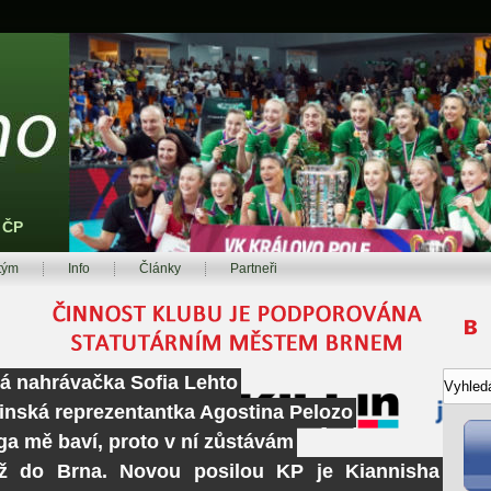
z ČP
tým
Info
Články
Partneři
ká nahrávačka Sofia Lehto
tinská reprezentantka Agostina Pelozo
ga mě baví, proto v ní zůstávám
ž do Brna. Novou posilou KP je Kiannisha