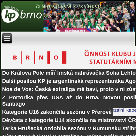
7x Mistr ČR a ČSFR, 7x vítěz ČP
Do Králova Pole míří finská nahrávačka Sofia Lehto
Další posilou KP je argentinská reprezentantka Ago
Noa de Vos: Česká extraliga mě baví, proto v ní zů
Z Portorika přes USA až do Brna. Novou posi
Santiago
Kategorie U16 zakončila sezónu v Přerově
Děvčata z kategorie U14 skončila na mistrovství Č
Terka Hrušecká ozdobila sezónu v Rumunsku stří