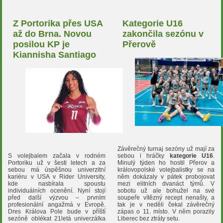
Z Portorika přes USA
Kategorie U16
až do Brna. Novou
zakončila sezónu v
posilou KP je
Přerově
Kiannisha Santiago
Závěrečný turnaj sezóny už mají za
S volejbalem začala v rodném
sebou i hráčky
kategorie U16
.
Portoriku už v šesti letech a za
Minulý týden ho hostil Přerov a
sebou má úspěšnou univerzitní
královopolské volejbalistky se na
kariéru v USA v Rider University,
něm dokázaly v pátek probojovat
kde nasbírala spoustu
mezi elitních dvanáct týmů. V
individuálních ocenění. Nyní stojí
sobotu už ale bohužel na své
před další výzvou – prvním
soupeře vítězný recept nenašly, a
profesionální angažmá v Evropě.
tak je v neděli čekal závěrečný
Dres Králova Pole bude v příští
zápas o 11. místo. V něm porazily
sezóně oblékat 21letá univerzálka
Liberec bez ztráty setu.