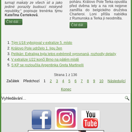
poháru. Královo Pole Terka opustila
turnaji makaly ze všech sil a jako
před dvěma lety a na rok nejprve
jediné porazily budoucí mistryně
zamířila do belgického družstva
republiky,“
popisuje trenérka týmu
Charleroi. Loni přišla nabídka
Kateřina Čerteková
.
z Rumunska a Terka ji neodmítla.
Číst dál...
Číst dál...
Tým U18 vybojoval v extralize 5. místo
Královo Pole udrželo 1. ligu žen
Pelikán: Extraliga byla letos extrémně vyrovnaná, rozhodly detaily
V extralize U22 končí Brno na pátém místě
S KP se rozloučila Argentinka Greta Martinelli
Strana 1 z 136
Začátek
Předchozí
1
2
3
4
5
6
7
8
9
10
Následující
Konec