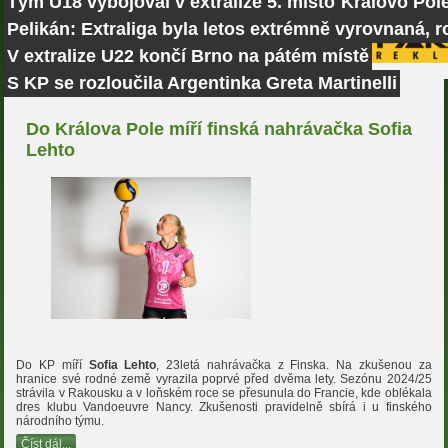
Tým U18 vybojoval v extralize 5. místo
Královo Pole
Pelikán: Extraliga byla letos extrémně vyrovnaná, r
V extralize U22 končí Brno na pátém místě
S KP se rozloučila Argentinka Greta Martinelli
Do Králova Pole míří finská nahrávačka Sofia
Lehto
Do KP míří
Sofia Lehto
, 23letá nahrávačka z Finska. Na zkušenou za
hranice své rodné země vyrazila poprvé před dvěma lety. Sezónu 2024/25
strávila v Rakousku a v loňském roce se přesunula do Francie, kde oblékala
dres klubu Vandoeuvre Nancy. Zkušenosti pravidelně sbírá i u finského
národního týmu.
Číst dál...