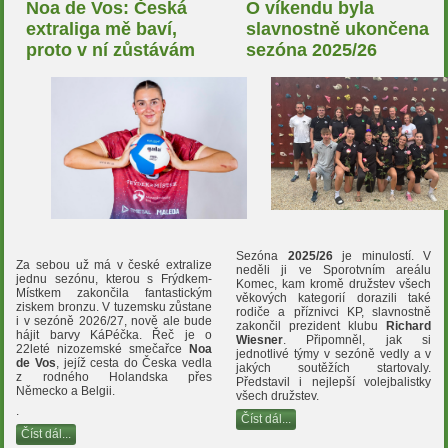
Noa de Vos: Česká
O víkendu byla
extraliga mě baví,
slavnostně ukončena
proto v ní zůstávám
sezóna 2025/26
Sezóna
2025/26
je minulostí. V
Za sebou už má v české extralize
neděli ji ve Sporotvním areálu
jednu sezónu, kterou s Frýdkem-
Komec, kam kromě družstev všech
Místkem zakončila fantastickým
věkových kategorií dorazili také
ziskem bronzu. V tuzemsku zůstane
rodiče a příznivci KP, slavnostně
i v sezóně 2026/27, nově ale bude
zakončil prezident klubu
Richard
hájit barvy KáPéčka. Řeč je o
Wiesner
. Připomněl, jak si
22leté nizozemské smečařce
Noa
jednotlivé týmy v sezóně vedly a v
de Vos
, jejíž cesta do Česka vedla
jakých soutěžích startovaly.
z rodného Holandska přes
Představil i nejlepší volejbalistky
Německo a Belgii.
všech družstev.
.
Číst dál...
Číst dál...