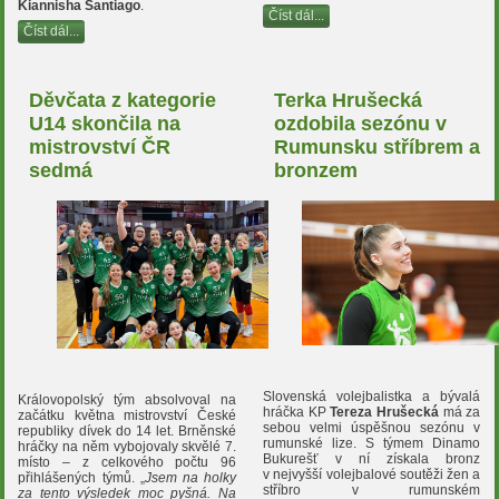
Kiannisha Santiago
.
Číst dál...
Číst dál...
Děvčata z kategorie
Terka Hrušecká
U14 skončila na
ozdobila sezónu v
mistrovství ČR
Rumunsku stříbrem a
sedmá
bronzem
Slovenská volejbalistka a bývalá
Královopolský tým absolvoval na
hráčka KP
Tereza Hrušecká
má za
začátku května mistrovství České
sebou velmi úspěšnou sezónu v
republiky dívek do 14 let. Brněnské
rumunské lize. S týmem Dinamo
hráčky na něm vybojovaly skvělé 7.
Bukurešť v ní získala bronz
místo – z celkového počtu 96
v nejvyšší volejbalové soutěži žen a
přihlášených týmů. „
Jsem na holky
stříbro v rumunském
za tento výsledek moc pyšná. Na