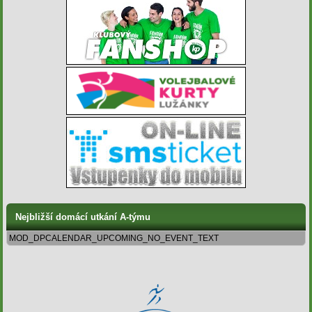
Nejbližší domácí utkání A-týmu
MOD_DPCALENDAR_UPCOMING_NO_EVENT_TEXT