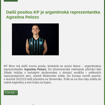
Další posilou KP je argentinská reprezentantka
Agostina Pelozo
KP Brno má další novou posilu, tentokrát na pozici libera – argentinskou
reprezentantku
Agostinu Pelozo
. Do jihomoravské metropole přichází tato
26letá hráčka s bohatými zkušenostmi z domácí soutěže i světových
reprezentačních akcí, včetně Mistrovství světa. Do Evropy nemíří poprvé,
v sezóně 2022/23 totiž působila na Slovensku. Poté se na dva roky vrátila do
rodné Argentiny a loni hrála na Kypru.
.
Číst dál...