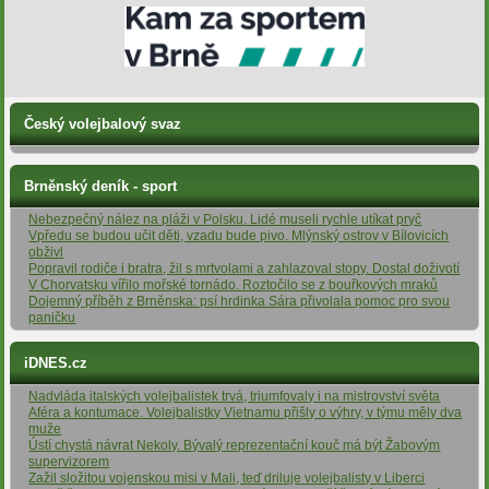
Český volejbalový svaz
Brněnský deník - sport
Nebezpečný nález na pláži v Polsku. Lidé museli rychle utíkat pryč
Vpředu se budou učit děti, vzadu bude pivo. Mlýnský ostrov v Bílovicích
obživl
Popravil rodiče i bratra, žil s mrtvolami a zahlazoval stopy. Dostal doživotí
V Chorvatsku vířilo mořské tornádo. Roztočilo se z bouřkových mraků
Dojemný příběh z Brněnska: psí hrdinka Sára přivolala pomoc pro svou
paničku
iDNES.cz
Nadvláda italských volejbalistek trvá, triumfovaly i na mistrovství světa
Aféra a kontumace. Volejbalistky Vietnamu přišly o výhry, v týmu měly dva
muže
Ústí chystá návrat Nekoly. Bývalý reprezentační kouč má být Žabovým
supervizorem
Zažil složitou vojenskou misi v Mali, teď driluje volejbalisty v Liberci