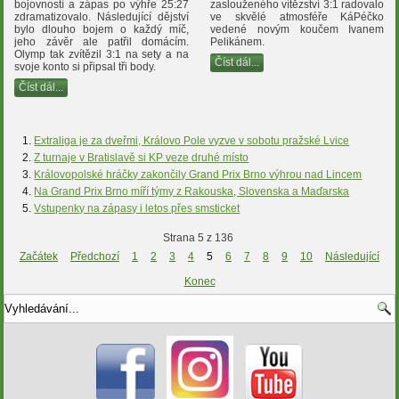
bojovností a zápas po výhře 25:27
zaslouženého vítězství 3:1 radovalo
zdramatizovalo. Následující dějství
ve skvělé atmosféře KáPéčko
bylo dlouho bojem o každý míč,
vedené novým koučem Ivanem
jeho závěr ale patřil domácím.
Pelikánem.
Olymp tak zvítězil 3:1 na sety a na
Číst dál...
svoje konto si připsal tři body.
Číst dál...
Extraliga je za dveřmi, Královo Pole vyzve v sobotu pražské Lvice
Z turnaje v Bratislavě si KP veze druhé místo
Královopolské hráčky zakončily Grand Prix Brno výhrou nad Lincem
Na Grand Prix Brno míří týmy z Rakouska, Slovenska a Maďarska
Vstupenky na zápasy i letos přes smsticket
Strana 5 z 136
Začátek
Předchozí
1
2
3
4
5
6
7
8
9
10
Následující
Konec