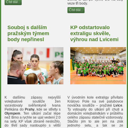
Číst dál...
veze tři body.
Číst dál...
Souboj s dalším
KP odstartovalo
pražským týmem
extraligu skvěle,
body nepřinesl
výhrou nad Lvicemi
K dalšímu zápasu nejvyšší
V úvodním kole extraligy přivítalo
volejbalové soutěže žen
Královo Pole na své palubovce
vycestovaly svěřenkyně Ivana
nováčka soutěže – pražské
Lvice
.
Pelikána do
Prahy
, kde se střetly s
Ty vstoupily do utkání při chuti a
Olympem
. Ten utkání začal lépe
domácím volejbalistkám v průběhu
než Brno a rychle se ujal vedení 2:0
celého zápasu statečně vzdorovaly.
na sety. KP však zbraně nesložilo,
Stačilo jim to ale jen na zisk
do třetí sady nastoupilo s větší
jednoho setu, a tak se ze