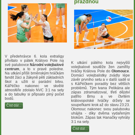
prázdnou
V předehrávce 6. kola extraligy
přivítalo v pátek Královo Pole na
K utkání pátého kola nejvyšší
své palubovce
Národní volejbalové
volejbalové soutěže žen zamířily
centrum
, a to v pravé poledne.
hráčky Králova Pole do
Olomouce
.
Na utkání přišli brněnským hráčkám
Domácí volejbalistky zvádly lépe
fandit žáci a žákyně pěti základních
závěr prvního setu a v další sadě si
škol a užili si parádní bitvu.
s KáPéčkem poradily bez větších
KáPéčko nakonec ve skvělé
problémů. Tým Ivana Pelikána ale
atmosféře zdolalo NVC 3:1 na sety
zápas zdramatizoval, třetí dějství
a do tabulky si připsalo plný počet
patřilo Brnu a ve čtvrtém
bodů.
královopolské hráčky držely se
soupeřkami krok až do stavu 23:23.
Číst dál...
Olomouc nakonec svou palubovku
uhájila - díky dvěma vydařeným
blokům. Zápas tak Hanačky vyhrály
3:1 na sety.
Číst dál...