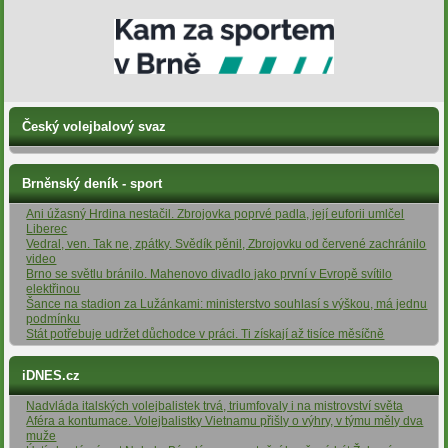
Český volejbalový svaz
Brněnský deník - sport
Ani úžasný Hrdina nestačil. Zbrojovka poprvé padla, její euforii umlčel
Liberec
Vedral, ven. Tak ne, zpátky. Svědík pěnil, Zbrojovku od červené zachránilo
video
Brno se světlu bránilo. Mahenovo divadlo jako první v Evropě svítilo
elektřinou
Šance na stadion za Lužánkami: ministerstvo souhlasí s výškou, má jednu
podmínku
Stát potřebuje udržet důchodce v práci. Ti získají až tisíce měsíčně
iDNES.cz
Nadvláda italských volejbalistek trvá, triumfovaly i na mistrovství světa
Aféra a kontumace. Volejbalistky Vietnamu přišly o výhry, v týmu měly dva
muže