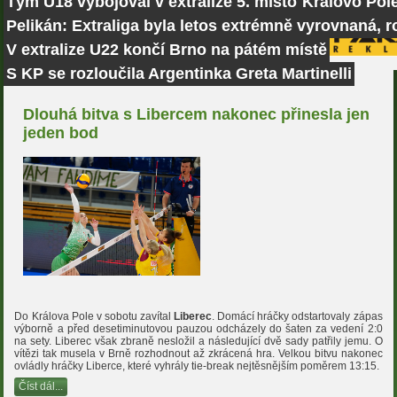
Tým U18 vybojoval v extralize 5. místo
Královo Pole
Pelikán: Extraliga byla letos extrémně vyrovnaná, r
V extralize U22 končí Brno na pátém místě
S KP se rozloučila Argentinka Greta Martinelli
Dlouhá bitva s Libercem nakonec přinesla jen
jeden bod
Do Králova Pole v sobotu zavítal
Liberec
. Domácí hráčky odstartovaly zápas
výborně a před desetiminutovou pauzou odcházely do šaten za vedení 2:0
na sety. Liberec však zbraně nesložil a následující dvě sady patřily jemu. O
vítězi tak musela v Brně rozhodnout až zkrácená hra. Velkou bitvu nakonec
ovládly hráčky Liberce, které vyhrály tie-break nejtěsnějším poměrem 13:15.
Číst dál...