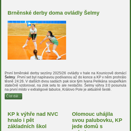
Brněnské derby doma ovládly Šelmy
První brněnské derby sezóny 2025/26 ovládly v hale na Kounicově domácí
Šelmy
. První set byl napínavou podívanou až do konce a KP v něm prohrálo
těsně 24:26. V dalších dvou sadách pak sice tým Ivana Pelikána soupeřkám
statečně vzdoroval, na zisk setu to ale nestačilo. Šelmy výhra 3:0 posunula
na první místo v extraligové tabulce, Královo Pole je aktuálně šesté.
Číst dál...
KP k výhře nad NVC
Olomouc uhájila
hnalo i pět
svou palubovku, KP
základních škol
jede domů s