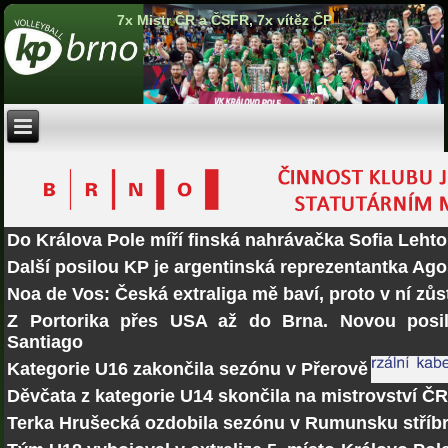
7x Mistr ČR a ČSFR, 7x vítěz ČP
Do Králova Pole míří finská nahrávačka Sofia Lehto
Další posilou KP je argentinská reprezentantka Ago
Noa de Vos: Česká extraliga mě baví, proto v ní zů
Z Portorika přes USA až do Brna. Novou posi
Santiago
Kategorie U16 zakončila sezónu v Přerově
Děvčata z kategorie U14 skončila na mistrovství Č
Terka Hrušecká ozdobila sezónu v Rumunsku stří