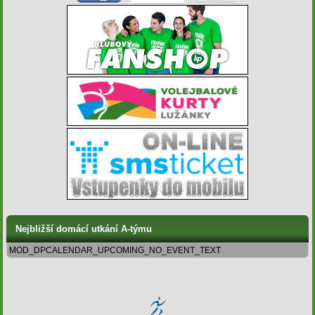
Nejbližší domácí utkání A-týmu
MOD_DPCALENDAR_UPCOMING_NO_EVENT_TEXT