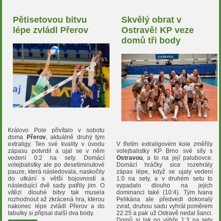
Pětisetovou bitvu
Skvělý obrat v
lépe zvládl Přerov
Ostravě! KP veze
domů tři body
Královo Pole přivítalo v sobotu
doma
Přerov
, aktuálně druhý tým
V třetím extraligovém kole změřily
extraligy. Ten své kvality v úvodu
volejbalistky KP Brno své síly s
zápasu potvrdil a ujal se v něm
Ostravou
, a to na její palubovce.
vedení 0:2 na sety. Domácí
Domácí hráčky sice rozehrály
volejbalistky ale po desetiminutové
zápas lépe, když se ujaly vedení
pauze, která následovala, naskočily
1:0 na sety, a v druhém setu to
do utkání s větší bojovností a
vypadalo dlouho na jejich
následující dvě sady patřily jim. O
dominanci také (10:4). Tým Ivana
vítězi dlouhé bitvy tak musela
Pelikána ale předvedl dokonalý
rozhodnout až zkrácená hra, kterou
zvrat, druhou sadu vyhrál poměrem
nakonec lépe zvládl Přerov a do
22:25 a pak už Ostravě nedal šanci.
tabulky si připsal další dva body.
Domů si tak po výhře 1:3 na sety