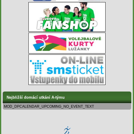
Nejbližší domácí utkání A-týmu
MOD_DPCALENDAR_UPCOMING_NO_EVENT_TEXT