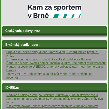
Český volejbalový svaz
Brněnský deník - sport
Brno a okolí čeká nabitý víkend. Dorazí Mirai, Richard Müller, Rytmus i
Hrůza
Exploze energie v ulicích: průvod Brasil Festu strhl tisíce Brňanů
Čahoun a štístko. Svědík neměl útočníka, a tak v Brně oprášil vítězný recept
Hantec na cestě do UNESCO: brněnský unikát už patří mezi jihomoravské
klenoty
Tropy v MHD v Brně: kontrola kolejí kvůli vlnění, řidiči si stěžují na
nevolnost
iDNES.cz
Nadvláda italských volejbalistek trvá, triumfovaly i na mistrovství světa
Aféra a kontumace. Volejbalistky Vietnamu přišly o výhry, v týmu měly dva
muže
Ústí chystá návrat Nekoly. Bývalý reprezentační kouč má být Žabovým