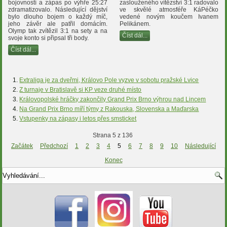
bojovností a zápas po výhře 25:27
zaslouženého vítězství 3:1 radovalo
zdramatizovalo. Následující dějství
ve skvělé atmosféře KáPéčko
bylo dlouho bojem o každý míč,
vedené novým koučem Ivanem
jeho závěr ale patřil domácím.
Pelikánem.
Olymp tak zvítězil 3:1 na sety a na
Číst dál...
svoje konto si připsal tři body.
Číst dál...
Extraliga je za dveřmi, Královo Pole vyzve v sobotu pražské Lvice
Z turnaje v Bratislavě si KP veze druhé místo
Královopolské hráčky zakončily Grand Prix Brno výhrou nad Lincem
Na Grand Prix Brno míří týmy z Rakouska, Slovenska a Maďarska
Vstupenky na zápasy i letos přes smsticket
Strana 5 z 136
Začátek
Předchozí
1
2
3
4
5
6
7
8
9
10
Následující
Konec