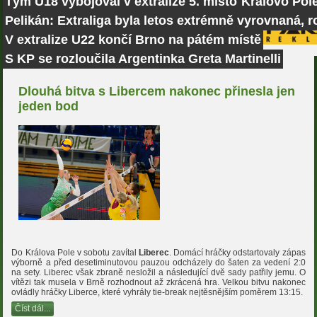
Tým U18 vybojoval v extralize 5. místo
Královo Pole
Pelikán: Extraliga byla letos extrémně vyrovnaná, r
V extralize U22 končí Brno na pátém místě
S KP se rozloučila Argentinka Greta Martinelli
Dlouhá bitva s Libercem nakonec přinesla jen
jeden bod
Do Králova Pole v sobotu zavítal
Liberec
. Domácí hráčky odstartovaly zápas
výborně a před desetiminutovou pauzou odcházely do šaten za vedení 2:0
na sety. Liberec však zbraně nesložil a následující dvě sady patřily jemu. O
vítězi tak musela v Brně rozhodnout až zkrácená hra. Velkou bitvu nakonec
ovládly hráčky Liberce, které vyhrály tie-break nejtěsnějším poměrem 13:15.
Číst dál...