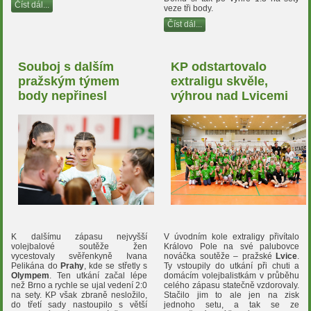
Číst dál...
veze tři body.
Číst dál...
Souboj s dalším
KP odstartovalo
pražským týmem
extraligu skvěle,
body nepřinesl
výhrou nad Lvicemi
K dalšímu zápasu nejvyšší
V úvodním kole extraligy přivítalo
volejbalové soutěže žen
Královo Pole na své palubovce
vycestovaly svěřenkyně Ivana
nováčka soutěže – pražské
Lvice
.
Pelikána do
Prahy
, kde se střetly s
Ty vstoupily do utkání při chuti a
Olympem
. Ten utkání začal lépe
domácím volejbalistkám v průběhu
než Brno a rychle se ujal vedení 2:0
celého zápasu statečně vzdorovaly.
na sety. KP však zbraně nesložilo,
Stačilo jim to ale jen na zisk
do třetí sady nastoupilo s větší
jednoho setu, a tak se ze