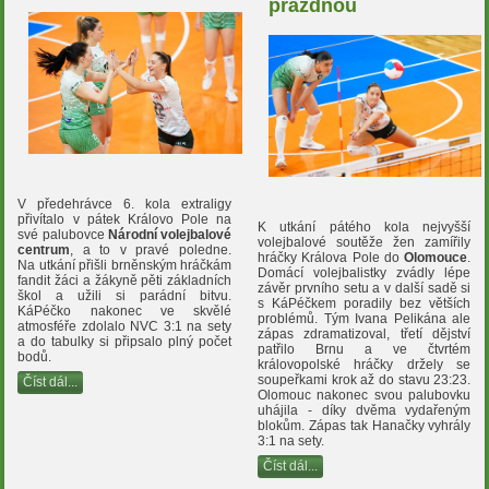
prázdnou
V předehrávce 6. kola extraligy
přivítalo v pátek Královo Pole na
K utkání pátého kola nejvyšší
své palubovce
Národní volejbalové
volejbalové soutěže žen zamířily
centrum
, a to v pravé poledne.
hráčky Králova Pole do
Olomouce
.
Na utkání přišli brněnským hráčkám
Domácí volejbalistky zvádly lépe
fandit žáci a žákyně pěti základních
závěr prvního setu a v další sadě si
škol a užili si parádní bitvu.
s KáPéčkem poradily bez větších
KáPéčko nakonec ve skvělé
problémů. Tým Ivana Pelikána ale
atmosféře zdolalo NVC 3:1 na sety
zápas zdramatizoval, třetí dějství
a do tabulky si připsalo plný počet
patřilo Brnu a ve čtvrtém
bodů.
královopolské hráčky držely se
soupeřkami krok až do stavu 23:23.
Číst dál...
Olomouc nakonec svou palubovku
uhájila - díky dvěma vydařeným
blokům. Zápas tak Hanačky vyhrály
3:1 na sety.
Číst dál...