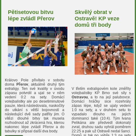
Pětisetovou bitvu
Skvělý obrat v
lépe zvládl Přerov
Ostravě! KP veze
domů tři body
Královo Pole přivítalo v sobotu
doma
Přerov
, aktuálně druhý tým
V třetím extraligovém kole změřily
extraligy. Ten své kvality v úvodu
volejbalistky KP Brno své síly s
zápasu potvrdil a ujal se v něm
Ostravou
, a to na její palubovce.
vedení 0:2 na sety. Domácí
Domácí hráčky sice rozehrály
volejbalistky ale po desetiminutové
zápas lépe, když se ujaly vedení
pauze, která následovala, naskočily
1:0 na sety, a v druhém setu to
do utkání s větší bojovností a
vypadalo dlouho na jejich
následující dvě sady patřily jim. O
dominanci také (10:4). Tým Ivana
vítězi dlouhé bitvy tak musela
Pelikána ale předvedl dokonalý
rozhodnout až zkrácená hra, kterou
zvrat, druhou sadu vyhrál poměrem
nakonec lépe zvládl Přerov a do
22:25 a pak už Ostravě nedal šanci.
tabulky si připsal další dva body.
Domů si tak po výhře 1:3 na sety