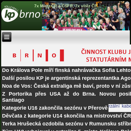
7x Mistr ČR a ČSFR, 7x vítěz ČP
Do Králova Pole míří finská nahrávačka Sofia Lehto
Další posilou KP je argentinská reprezentantka Ago
Noa de Vos: Česká extraliga mě baví, proto v ní zů
Z Portorika přes USA až do Brna. Novou posi
Santiago
Kategorie U16 zakončila sezónu v Přerově
Děvčata z kategorie U14 skončila na mistrovství Č
Terka Hrušecká ozdobila sezónu v Rumunsku stří