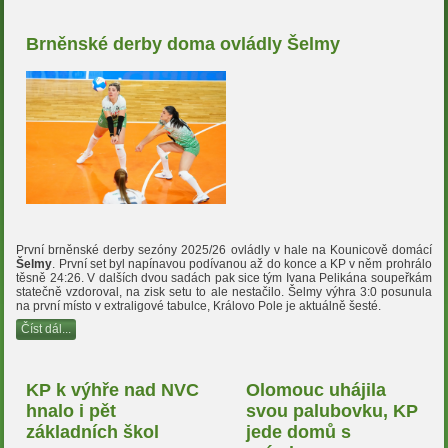
Brněnské derby doma ovládly Šelmy
První brněnské derby sezóny 2025/26 ovládly v hale na Kounicově domácí
Šelmy
. První set byl napínavou podívanou až do konce a KP v něm prohrálo
těsně 24:26. V dalších dvou sadách pak sice tým Ivana Pelikána soupeřkám
statečně vzdoroval, na zisk setu to ale nestačilo. Šelmy výhra 3:0 posunula
na první místo v extraligové tabulce, Královo Pole je aktuálně šesté.
Číst dál...
KP k výhře nad NVC
Olomouc uhájila
hnalo i pět
svou palubovku, KP
základních škol
jede domů s