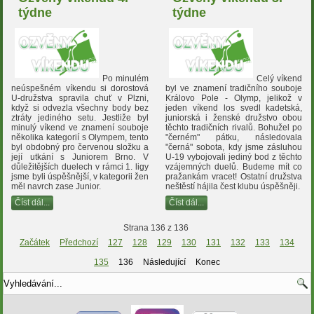
týdne
týdne
Po minulém
Celý víkend
neúspešném víkendu si dorostová
byl ve znamení tradičního souboje
U-družstva spravila chuť v Plzni,
Královo Pole - Olymp, jelikož v
když si odvezla všechny body bez
jeden víkend los svedl kadetská,
ztráty jediného setu. Jestliže byl
juniorská i ženské družstvo obou
minulý víkend ve znamení souboje
těchto tradičních rivalů. Bohužel po
několika kategorií s Olympem, tento
"černém" pátku, následovala
byl obdobný pro červenou složku a
"černá" sobota, kdy jsme zásluhou
její utkání s Juniorem Brno. V
U-19 vybojovali jediný bod z těchto
důležitějších duelech v rámci 1. ligy
vzájemných duelů. Budeme mít co
jsme byli úspěšnější, v kategorii žen
pražankám vracet! Ostatní družstva
měl navrch zase Junior.
neštěstí hájila čest klubu úspěšněji.
Číst dál...
Číst dál...
Strana 136 z 136
Začátek
Předchozí
127
128
129
130
131
132
133
134
135
136
Následující
Konec