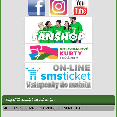
Nejbližší domácí utkání A-týmu
MOD_DPCALENDAR_UPCOMING_NO_EVENT_TEXT