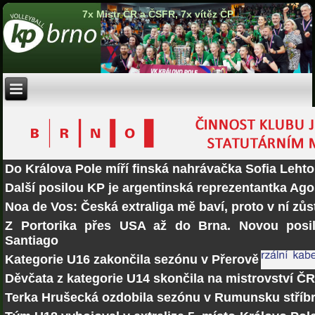
7x Mistr ČR a ČSFR, 7x vítěz ČP
Do Králova Pole míří finská nahrávačka Sofia Lehto
Další posilou KP je argentinská reprezentantka Ago
Noa de Vos: Česká extraliga mě baví, proto v ní zů
Z Portorika přes USA až do Brna. Novou posi
Santiago
Kategorie U16 zakončila sezónu v Přerově
Děvčata z kategorie U14 skončila na mistrovství Č
Terka Hrušecká ozdobila sezónu v Rumunsku stří