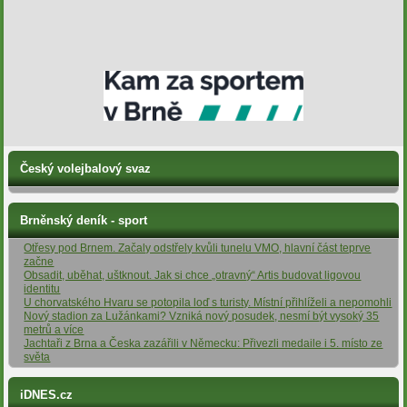
Český volejbalový svaz
Brněnský deník - sport
Otřesy pod Brnem. Začaly odstřely kvůli tunelu VMO, hlavní část teprve
začne
Obsadit, uběhat, uštknout. Jak si chce „otravný“ Artis budovat ligovou
identitu
U chorvatského Hvaru se potopila loď s turisty. Místní přihlíželi a nepomohli
Nový stadion za Lužánkami? Vzniká nový posudek, nesmí být vysoký 35
metrů a více
Jachtaři z Brna a Česka zazářili v Německu: Přivezli medaile i 5. místo ze
světa
iDNES.cz