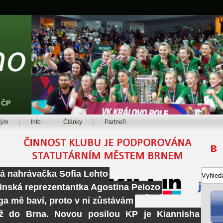
z ČP
tým
Info
Články
Partneři
ká nahrávačka Sofia Lehto
tinská reprezentantka Agostina Pelozo
ga mě baví, proto v ní zůstávám
ž do Brna. Novou posilou KP je Kiannisha