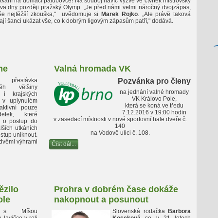
tkání na domácí palubovce! Na souboj navíc vyzve ve čtvrtek mistrovský
dva dny později pražský Olymp. „Je před námi velmi náročný dvojzápas,
aše nejtěžší zkouška," uvědomuje si
Marek Rojko
. „Ale právě taková
jí šanci ukázat vše, co k dobrým ligovým zápasům patří," dodává.
ne
Valná hromada VK
í přestávka
Pozvánka pro členy
běh většiny
na jednání valné hromady
 i krajských
VK Královo Pole,
e v uplynulém
která se koná ve tředu
aktivní pouze
7.12.2016 v 19:00 hodin
etek, které
v zasedací místnosti v nové sportovní hale dveře č.
m o postup do
140
lších utkáních
na Vodově ulici č. 108.
stup uniknout.
 dvěmi výhrami
Číst dál...
ězilo
Prohra v dobrém čase dokáže
ole
nakopnout a posunout
ě s Míšou
Slovenská rodačka
Barbora