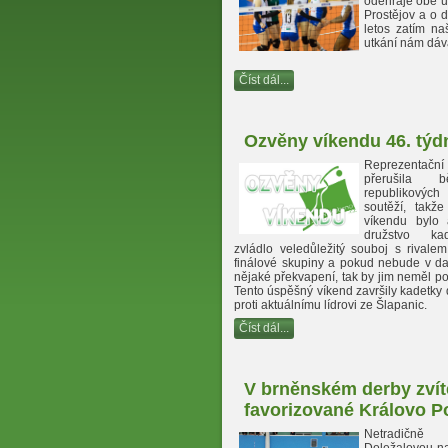
odehraje obě u
Prostějov a o 
letos zatím n
utkání nám dáva
Číst dál...
Ozvěny víkendu 46. týd
Reprezentačn
přerušila 
republikových
soutěží, takž
víkendu bylo 
družstvo kad
zvládlo veledůležitý souboj s rivale
finálové skupiny a pokud nebude v da
nějaké překvapení, tak by jim neměl po
Tento úspěšný víkend završily kadetky
proti aktuálnímu lídrovi ze Šlapanic.
Číst dál...
V brněnském derby zvít
favorizované Královo P
Netradičn