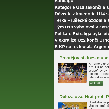
Santiago
Kategorie U16 zakončila 
Děvčata z kategorie U14 
Terka Hrušecká ozdobila
Tým U18 vybojoval v extra
Pelikán: Extraliga byla le
V extralize U22 končí Brn
S KP se rozloučila Argenti
Prostějov si dnes muse
KP Brno v dneš
ním 1:3 na set
soupeři vyrov
přesně: „Prost
odehrát svou za
Číst dál...
Doležalová: Hrát proti 
Hned dvojitá p
všichni brněnš