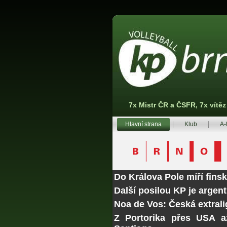
7x Mistr ČR a ČSFR, 7x vítě
Hlavní strana
Klub
A-
Do Králova Pole míří fins
Další posilou KP je argen
Noa de Vos: Česká extrali
Z Portorika přes USA a