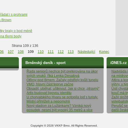
ádat i s prohrami
a Brown
etky braly o bod méně
na třemi body
Strana 109 z 136
06
107
108
109
110
111
112
113
Následující
Konec
Brněnský deník - sport
iDNES.cz
Řada seniorů nechce být preferována na úkor
Nadvláda it
svých vnuků, říká Lenka Desatová
na mistrov
Otřesy pod Brnem. Začaly odstřely kvůli tunelu
Aféra a ko
VMO, hlavní část teprve začne
výhry, v t
Obsadit, uběhat, uštknout. Jak si chce „otravný“
Ústí chyst
Artis budovat ligovou identitu
kouč má b
U chorvatského Hvaru se potopila loď s turisty.
Zažil složi
Místní přihlíželi a nepomohli
volejbalist
Nový stadion za Lužánkami? Vzniká nový
Perušič se
posudek, nesmí být vysoký 35 metrů a více
další česk
Copyright © 2026 VKKP Brno. All Rights Reserved.