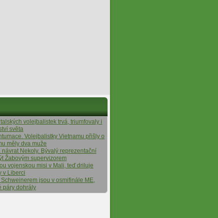
alských volejbalistek trvá, triumfovaly i
ství světa
ntumace. Volejbalistky Vietnamu přišly o
ýmu měly dva muže
á návrat Nekoly. Bývalý reprezentační
ýt Žabovým supervizorem
tou vojenskou misi v Mali, teď driluje
y v Liberci
 Schweinerem jsou v osmifinále ME,
é páry dohrály