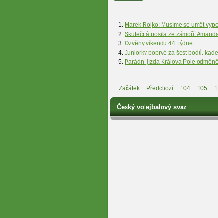
Marek Rojko: Musíme se umět vypoř
Skutečná posila ze zámoří: Amand
Ozvěny víkendu 44. týdne
Juniorky poprvé za šest bodů, kad
Parádní jízda Králova Pole odměně
Začátek
Předchozí
104
105
1
Český volejbalový svaz