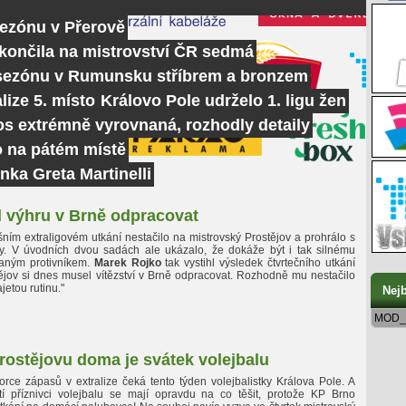
sezónu v Přerově
skončila na mistrovství ČR sedmá
 sezónu v Rumunsku stříbrem a bronzem
lize 5. místo
Královo Pole udrželo 1. ligu žen
tos extrémně vyrovnaná, rozhodly detaily
o na pátém místě
nka Greta Martinelli
l výhru v Brně odpracovat
ním extraligovém utkání nestačilo na mistrovský Prostějov a prohrálo s
y. V úvodních dvou sadách ale ukázalo, že dokáže být i tak silnému
naným protivníkem.
Marek Rojko
tak vystihl výsledek čtvrtečního utkání
ějov si dnes musel vítězství v Brně odpracovat. Rozhodně mu nestačilo
jetou rutinu."
Nejb
MOD_
Prostějovu doma je svátek volejbalu
orce zápasů v extralize čeká tento týden volejbalistky Králova Pole. A
tí příznivci volejbalu se mají opravdu na co těšit, protože KP Brno