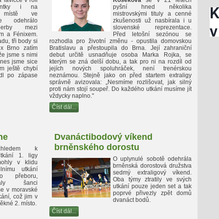
lavičce v roli
Koseková
se v 21 letech
tentky i na
pyšní hned několika
m místě ve
mistrovskými tituly a cenné
se odehrálo
zkušenosti už nasbírala i u
derby mezi
slovenské reprezentace.
m a Fénixem.
Před letošní sezónou se
du, tři body si
rozhodla pro životní změnu - opustila domovskou
ix Brno zatím
Bratislavu a přestoupila do Brna. Její zahraniční
kže jsme s nimi
debut určitě usnadňuje osoba Marka Rojka, se
nes jsme sice
kterým se zná delší dobu, a tak pro ni na rozdíl od
ám ještě chybí
jejích nových spoluhráček, není trenérskou
vedl po zápase
neznámou. Stejně jako on před startem extraligy
správně avizovala:
„
Nesmíme rozlišovat, jak silný
proti nám stojí soupeř. Do každého utkání musíme jít
vždycky naplno."
Číst dál...
ne
Dvanáctibodový víkend
brněnského dorostu
zhledem k
kání 1. ligy
O uplynulé sobotě odehrála
ohly v klidu
brněnská dorostová družstva
lnímu utkání
sedmý extraligový víkend.
ho přeboru,
Oba týmy ztratily ve svých
ly šanci
utkání pouze jeden set a tak
se v moravské
poprvé přivezly zpět domů
ání, což jim v
dvanáct bodů.
ěkné 2. místo.
Číst dál...