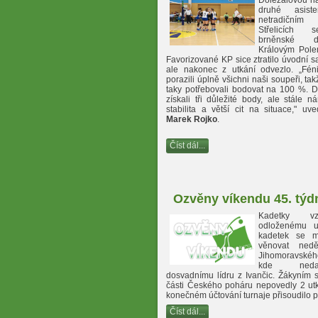
Doležalovou na 
druhé asis
netradiční
Střelicích 
brněnské 
Královým Pole
Favorizované KP sice ztratilo úvodní sa
ale nakonec z utkání odvezlo. „Fén
porazili úplně všichni naši soupeři, ta
taky potřebovali bodovat na 100 %. D
získali tři důležité body, ale stále n
stabilita a větší cit na situace," u
Marek Rojko
.
Číst dál...
Ozvěny víkendu 45. týd
Kadetky v
odloženému ut
kadetek se m
věnovat nedě
Jihomoravské
kde neda
dosvadnímu lídru z Ivančic. Žákyním 
části Českého poháru nepovedly 2 utk
konečném účtování turnaje přisoudilo p
Číst dál...