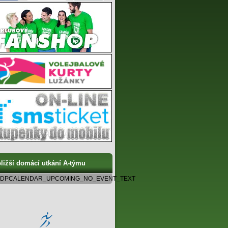
ližší domácí utkání A-týmu
DPCALENDAR_UPCOMING_NO_EVENT_TEXT