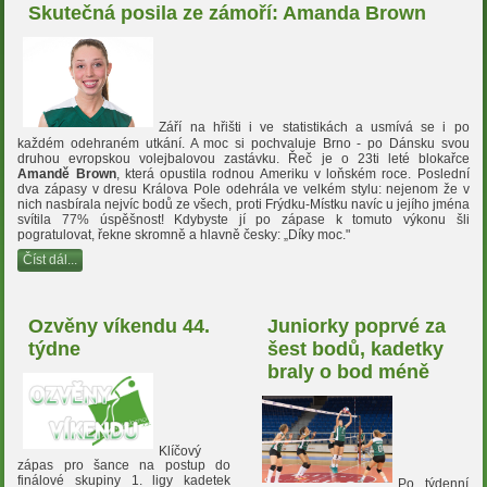
Skutečná posila ze zámoří: Amanda Brown
Září na hřišti i ve statistikách a usmívá se i po
každém odehraném utkání. A moc si pochvaluje Brno - po Dánsku svou
druhou evropskou volejbalovou zastávku. Řeč je o 23ti leté blokařce
Amandě Brown
, která opustila rodnou Ameriku v loňském roce. Poslední
dva zápasy v dresu Králova Pole odehrála ve velkém stylu: nejenom že v
nich nasbírala nejvíc bodů ze všech, proti Frýdku-Místku navíc u jejího jména
svítila 77% úspěšnost! Kdybyste jí po zápase k tomuto výkonu šli
pogratulovat, řekne skromně a hlavně česky: „Díky moc."
Číst dál...
Ozvěny víkendu 44.
Juniorky poprvé za
týdne
šest bodů, kadetky
braly o bod méně
Klíčový
zápas pro šance na postup do
finálové skupiny 1. ligy kadetek
Po týdenní