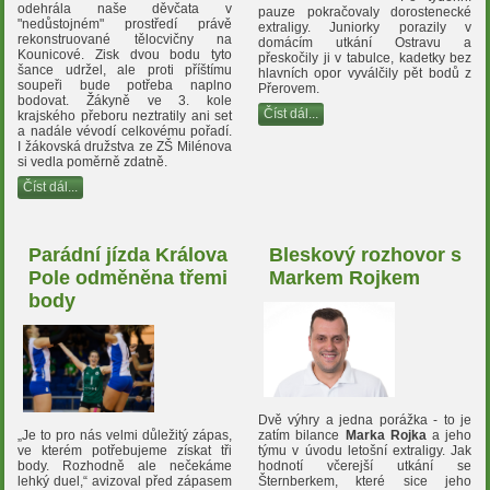
odehrála naše děvčata v
pauze pokračovaly dorostenecké
"nedůstojném" prostředí právě
extraligy. Juniorky porazily v
rekonstruované tělocvičny na
domácím utkání Ostravu a
Kounicové. Zisk dvou bodu tyto
přeskočily ji v tabulce, kadetky bez
šance udržel, ale proti příštímu
hlavních opor vyválčily pět bodů z
soupeři bude potřeba naplno
Přerovem.
bodovat. Žákyně ve 3. kole
Číst dál...
krajského přeboru neztratily ani set
a nadále vévodí celkovému pořadí.
I žákovská družstva ze ZŠ Milénova
si vedla poměrně zdatně.
Číst dál...
Parádní jízda Králova
Bleskový rozhovor s
Pole odměněna třemi
Markem Rojkem
body
Dvě výhry a jedna porážka - to je
„Je to pro nás velmi důležitý zápas,
zatím bilance
Marka Rojka
a jeho
ve kterém potřebujeme získat tři
týmu v úvodu letošní extraligy. Jak
body. Rozhodně ale nečekáme
hodnotí včerejší utkání se
lehký duel,“ avizoval před zápasem
Šternberkem, které sice jeho