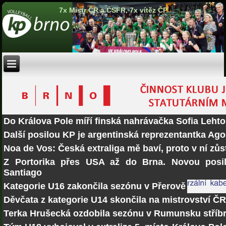
7x Mistr ČR a ČSFR, 7x vítěz ČP
Do Králova Pole míří finská nahrávačka Sofia Lehto
Další posilou KP je argentinská reprezentantka Ago
Noa de Vos: Česká extraliga mě baví, proto v ní zů
Z Portorika přes USA až do Brna. Novou posi
Santiago
Kategorie U16 zakončila sezónu v Přerově
Děvčata z kategorie U14 skončila na mistrovství Č
Terka Hrušecká ozdobila sezónu v Rumunsku stří