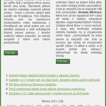
změnám, které se kolem Áčka děly,
po výhře
3:2
z pohledu Brna vezou
ale zatím zůstala trošku upozaděná,
domů dva body. Šternberk přitom
a tak je nejvyšší čas to napravit! 28ti
do letošní extraligy naskočil pěkně
letá univerzálka
Vendula Měrková
,
zostra - hned v prvním utkání totiž
která loni až do vypadnutí KP v play
zamířil do Prostějova. Tým Martina
off vedla s velkým náskokem
Hrocha sice na palubovce
tabulku nejproduktivnějších hráček,
mistrovského celku nebodoval, v
zůstala věrná Brnu i v nové sezóně
.
Prostějově ale uhrál jeden set, což
A časy, kdy brněnský volejbal
předtím dokázal v celé extraligové
zdobily medaile, by si zopakovala
historii jenom jednou. I dnešní
velmi ráda:
„
Samozřejmě že mám
sváteční utkání potvrdilo, že tohoto
soupeře z Hané není radno
jenom ty nejvyšší cíle. Kdo je
podceňovat.
nechce, tak nemá ve vrcholovém
sportě vůbec co dělat a může si jít
vesele pinkat pro zábavu,"
zdůrazňuje na startu extraligy
Číst dál...
Vendy.
Číst dál...
Krajský přebor starších žákyň hostilo o víkendu Znojmo
Kadetky U-17 ztratily set, ne však body. Juniorky doma uhájily pět bodů
KP Brno doma na Olomouc nestačilo
První extraligové utkání doma slibuje napínavou podívanou
Družstvo U-17 stále stoprocentní, juniorky poprvé za čtyři body
Strana 110 z 136