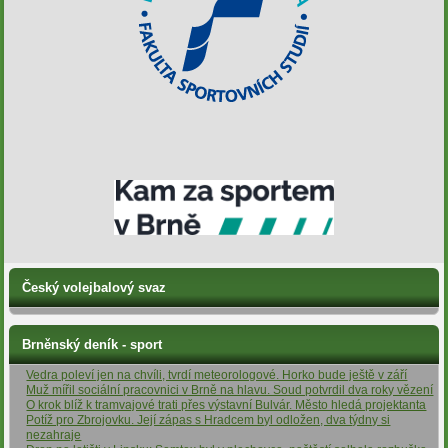
Český volejbalový svaz
Brněnský deník - sport
Vedra poleví jen na chvíli, tvrdí meteorologové. Horko bude ještě v září
Muž mířil sociální pracovnici v Brně na hlavu. Soud potvrdil dva roky vězení
O krok blíž k tramvajové trati přes výstavní Bulvár. Město hledá projektanta
Potíž pro Zbrojovku. Její zápas s Hradcem byl odložen, dva týdny si
nezahraje