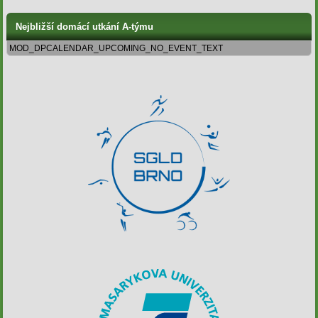
Nejbližší domácí utkání A-týmu
MOD_DPCALENDAR_UPCOMING_NO_EVENT_TEXT