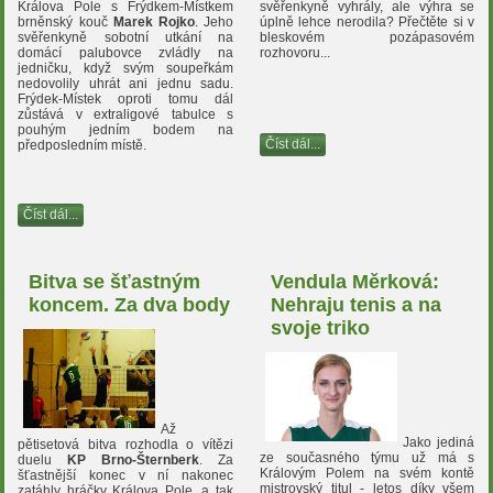
Králova Pole s Frýdkem-Místkem
svěřenkyně vyhrály, ale výhra se
brněnský kouč
Marek Rojko
. Jeho
úplně lehce nerodila? Přečtěte si v
svěřenkyně sobotní utkání na
bleskovém pozápasovém
domácí palubovce zvládly na
rozhovoru...
jedničku, když svým soupeřkám
nedovolily uhrát ani jednu sadu.
Frýdek-Místek oproti tomu dál
zůstává v extraligové tabulce s
pouhým jedním bodem na
Číst dál...
předposledním místě.
Číst dál...
Bitva se šťastným
Vendula Měrková:
koncem. Za dva body
Nehraju tenis a na
svoje triko
Až
Jako jediná
pětisetová bitva rozhodla o vítězi
ze současného týmu už má s
duelu
KP Brno-Šternberk
. Za
Královým Polem na svém kontě
šťastnější konec v ní nakonec
mistrovský titul - letos díky všem
zatáhly hráčky Králova Pole, a tak