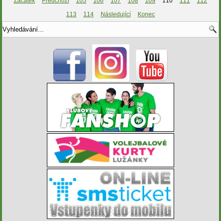
Začátek
Předchozí
105
106
107
108
109
110
111
112
113
114
Následující
Konec