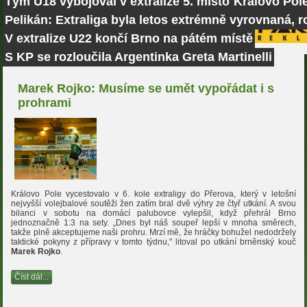
Tým U18 vybojoval v extralize 5. místo
Královo Pole
Pelikán: Extraliga byla letos extrémně vyrovnaná, r
V extralize U22 končí Brno na pátém místě
S KP se rozloučila Argentinka Greta Martinelli
Marek Rojko: Musíme se umět vypořádat i s
prohrami
Královo Pole vycestovalo v 6. kole extraligy do Přerova, který v letošní
nejvyšší volejbalové soutěži žen zatím bral dvě výhry ze čtyř utkání. A svou
bilanci v sobotu na domácí palubovce vylepšil, když přehrál Brno
jednoznačně 1:3 na sety. „Dnes byl náš soupeř lepší v mnoha směrech,
takže plně akceptujeme naši prohru. Mrzí mě, že hráčky bohužel nedodržely
taktické pokyny z přípravy v tomto týdnu," litoval po utkání brněnský kouč
Marek Rojko
.
Číst dál...