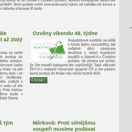
lu střetly už ve čtvrtek v Českém poháru, sobotní extraligové utkání ale
ý průběh. Brno podalo velmi koncentrovaný výkon od začátku do konce a
 tabulky připisuje tři body.
ále
Ozvěny víkendu 48. týdne
 až zlatý
Republikové soutěže se ještě
v tomto týdnu nerozběhly, tak
veškěré dění obstarala
doma ve velké
družstva v rámci krajských
alo postup do
soutěží a žákyně A v Českém
ského poháru.
poháru. Ve zkratce lze zmínit,
řerovem zatím
že čím mladší kategorie tím uspěšnější. Také vítězství
 hrálo na pět
ŽKY-A v nejlepší moravské skupině ČP a tím pádem
tomu bylo i ve
jasný postup do finále nás může hodně těšit.
 čtvrtfinále.
Číst dál...
ilo zvítězit v
tou sadu už ale
ova Pole mohou
 Brna bude v
ažský Olymp.
š tým
Měrková: Proti silnějšmu
soupeři musíme podávat