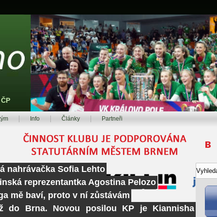
z ČP
tým
Info
Články
Partneři
ká nahrávačka Sofia Lehto
tinská reprezentantka Agostina Pelozo
ga mě baví, proto v ní zůstávám
ž do Brna. Novou posilou KP je Kiannisha