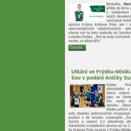
Blokařka
Mar
přišla do Brna 
s volejbalem 
svých devatenác
současné době 
oporou A-týmu Králova Pole, ale i s
reprezentačních mládežnických vý
všemu má na krku maturitu na Sporto
Ludvíka Daňka. „Teď se tedy rozhodně
nevím, co dělat dřív.“
Číst dál...
Utkání ve Frýdku-Místku
šou v podání Aničky S
Kdyby Krá
předvádělo v 
všech setech
jako ve čtvrt
hře, vedlo b
tabulku. Zápa
Místku přitom z
sety zdaleka jednoznačně nevypadal
podání v tie breaku nastoupila „Š
Suchá a vedení 1:2 přeměnila dl
riskantního a kvalitního servisu až na 1
že Královo Pole neveze z Frýdku-Místku 