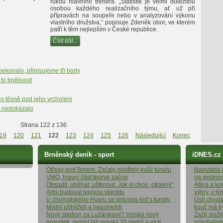
rukou hlavního trenéra. „Statistik je velmi důležitou
osobou každého realizačního týmu, ať už při
přípravách na soupeře nebo v analyzování výkonu
vlastního družstva,“ popisuje Zdeněk obor, ve kterém
patří k těm nejlepším v České republice.
Číst dál...
ekonalo, připisujeme tři body
o trpělivost
lo těsně pod jeho vrcholem
it nedokázalo
Strana 122 z 136
19
120
121
122
123
124
125
126
Následující
Konec
Brněnský deník - sport
iDNES.cz
Otřesy pod Brnem. Začaly odstřely kvůli tunelu
Nadvláda it
VMO, hlavní část teprve začne
na mistrov
Obsadit, uběhat, uštknout. Jak si chce „otravný“
Aféra a ko
Artis budovat ligovou identitu
výhry, v t
U chorvatského Hvaru se potopila loď s turisty.
Ústí chyst
Místní přihlíželi a nepomohli
kouč má b
Nový stadion za Lužánkami? Vzniká nový
Zažil složi
posudek, nesmí být vysoký 35 metrů a více
volejbalist