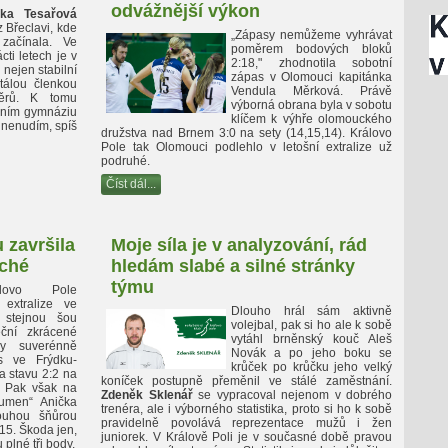
odvážnější výkon
ika Tesařová
z Břeclavi, kde
„Zápasy nemůžeme vyhrávat
začínala. Ve
poměrem bodových bloků
ti letech je v
2:18," zhodnotila sobotní
nejen stabilní
zápas v Olomouci kapitánka
tálou členkou
Vendula Měrková. Právě
běrů. K tomu
výborná obrana byla v sobotu
vním gymnáziu
klíčem k výhře olomouckého
 nenudím, spíš
družstva nad Brnem 3:0 na sety (14,15,14). Královo
Pole tak Olomouci podlehlo v letošní extralize už
podruhé.
Číst dál...
 završila
Moje síla je v analyzování, rád
uché
hledám slabé a silné stránky
týmu
lovo Pole
extralize ve
Dlouho hrál sám aktivně
 stejnou šou
volejbal, pak si ho ale k sobě
eční zkrácené
vytáhl brněnský kouč Aleš
y suverénně
Novák a po jeho boku se
s ve Frýdku-
krůček po krůčku jeho velký
a stavu 2:2 na
koníček postupně přeměnil ve stálé zaměstnání.
. Pak však na
Zdeněk Sklenář
se vypracoval nejenom v dobrého
oumen“ Anička
trenéra, ale i výborného statistika, proto si ho k sobě
ouhou šňůrou
pravidelně povolává reprezentace mužů i žen
:15. Škoda jen,
juniorek. V Králově Poli je v současné době pravou
plné tři body.