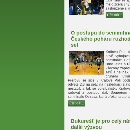
Oba týmy se spo
mělo zcela jin
zaslouženě si do
Číst dál...
O postupu do seminifin
Českého poháru rozhodl
set
Královo Pole 
bitvě vybojov
semifinále Če
Brno letos s P
všechny zápasy
setů a nejinak 
druhém utkání
Přerovu se sice v Králově Poli podař
odvetě 2:3 na sety, na následující zla
nestačil, a tak se volejbalistky Král
radovat z postupu dál. Soupeřem
semifinále Ostrava, která překonala pr
Číst dál...
Bukurešť je pro celý ná
další výzvou