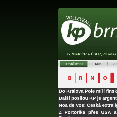
7x Mistr ČR a ČSFR, 7x vítě
Hlavní strana
Klub
A-
Do Králova Pole míří fins
Další posilou KP je argen
Noa de Vos: Česká extrali
Z Portorika přes USA a