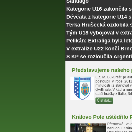
Santiago
Kategorie U16 zakončila 
Děvčata z kategorie U14 
Terka Hrušecká ozdobila
Tým U18 vybojoval v extra
Pelikán: Extraliga byla le
V extralize U22 končí Brn
S KP se rozloučila Argenti
Představujeme našeho
C.S.M. Bukurešť je akt
postoupil v roce 201
minulosti již startov
čtvrtfinále. V kádru 
další hráčky z Itálie, 
Číst dál...
Královo Pole uštědřilo 
Přerovské vol
nebudou. Králov