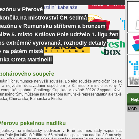
sezónu v Přerově
skončila na mistrovství ČR sedmá
 sezónu v Rumunsku stříbrem a bronzem
lize 5. místo
Královo Pole udrželo 1. ligu žen
tos extrémně vyrovnaná, rozhodly detaily
o na pátém místě
nka Greta Martinelli
 pohárového soupeře
uální lídr rumunské nejvyšší soutěže. Do této soutěže ambiciózní celek
1 a největším dosavadním úspěchem je 3. místo z minulé sezóny. V
al v evropském poháru Challenge Cup, kde v sezóně 2012/13 vypadl až ve
rumunského týmu můžeme najít nejenom rumunské reprezentantky, ale také
Srbska, Chorvatska, Bulharska a Finska.
Nejb
MOD_
Přerovu pekelnou nadílku
ejbalistky na mikulášský podvečer v Brně asi moc rády vzpomínat
o Pole jim totiž uštědřilo za 66 minut dost pekelnou nadílku 3:0 na sety.