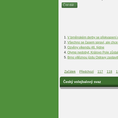
Číst dál...
V brněnském derby se překvapení n
Všechno se časem spraví, ale chce t
Ozvěny víkendu 46. týdne
Olymp nedobyt, Královo Pole zůsta
Brno vítěznou jízdu Ostravy zastav
Začátek
Předchozí
117
118
1
Český volejbalový svaz