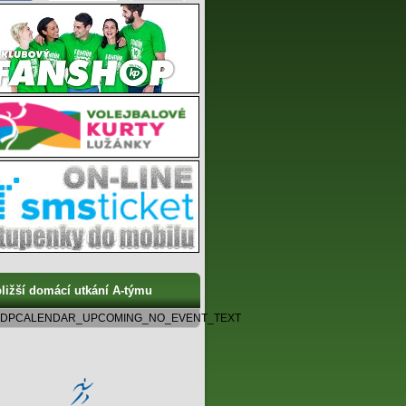
ližší domácí utkání A-týmu
DPCALENDAR_UPCOMING_NO_EVENT_TEXT