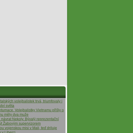
alských volejbalistek trvá, triumfovaly i
ství světa
ntumace. Volejbalistky Vietnamu přišly o
ýmu měly dva muže
á návrat Nekoly. Bývalý reprezentační
ýt Žabovým supervizorem
tou vojenskou misi v Mali, teď driluje
y v Liberci