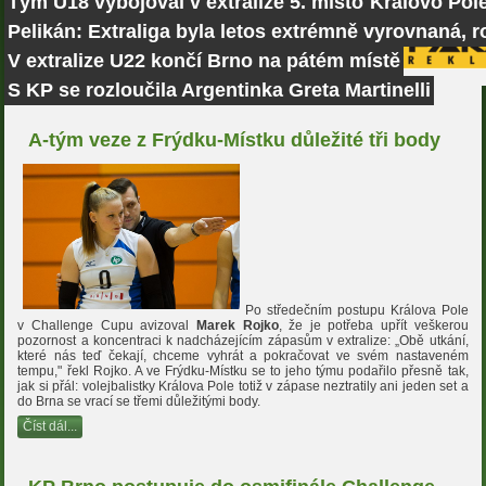
Tým U18 vybojoval v extralize 5. místo
Královo Pole
Pelikán: Extraliga byla letos extrémně vyrovnaná, r
V extralize U22 končí Brno na pátém místě
S KP se rozloučila Argentinka Greta Martinelli
A-tým veze z Frýdku-Místku důležité tři body
Po středečním postupu Králova Pole
v Challenge Cupu avizoval
Marek Rojko
, že je potřeba upřít veškerou
pozornost a koncentraci k nadcházejícím zápasům v extralize: „Obě utkání,
které nás teď čekají, chceme vyhrát a pokračovat ve svém nastaveném
tempu," řekl Rojko. A ve Frýdku-Místku se to jeho týmu podařilo přesně tak,
jak si přál: volejbalistky Králova Pole totiž v zápase neztratily ani jeden set a
do Brna se vrací se třemi důležitými body.
Číst dál...