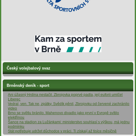
Český volejbalový svaz
Brněnský deník - sport
Ani úžasný Hrdina nestačil. Zbrojovka poprvé padla, její euforii umlčel
Liberec
Vedral, ven. Tak ne, zpátky. Svědík pěnil, Zbrojovku od červené zachránilo
video
Brno se světlu bránilo. Mahenovo divadlo jako první v Evropě svítilo
elektřinou
Šance na stadion za Lužánkami: ministerstvo souhlasí s výškou, má jednu
podmínku
Stát potřebuje udržet důchodce v práci. Ti získají až tisíce měsíčně