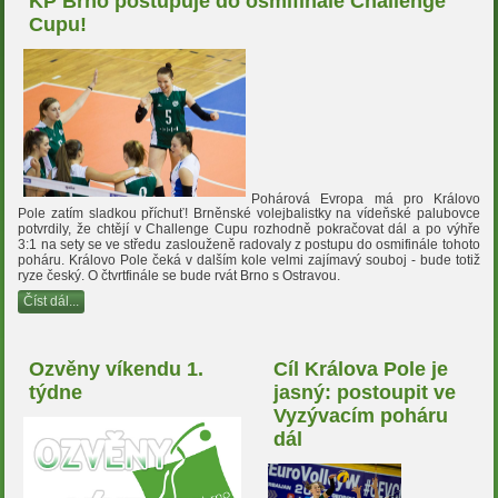
KP Brno postupuje do osmifinále Challenge
Cupu!
Pohárová Evropa má pro Královo
Pole zatím sladkou příchuť! Brněnské volejbalistky na vídeňské palubovce
potvrdily, že chtějí v Challenge Cupu rozhodně pokračovat dál a po výhře
3:1 na sety se ve středu zaslouženě radovaly z postupu do osmifinále tohoto
poháru. Královo Pole čeká v dalším kole velmi zajímavý souboj - bude totiž
ryze český. O čtvrtfinále se bude rvát Brno s Ostravou.
Číst dál...
Ozvěny víkendu 1.
Cíl Králova Pole je
týdne
jasný: postoupit ve
Vyzývacím poháru
dál