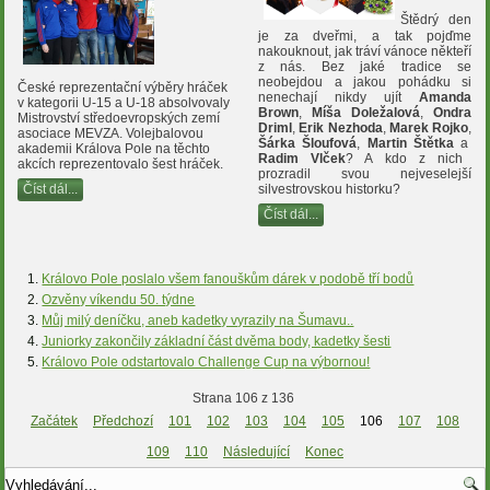
Štědrý den
je za dveřmi, a tak pojďme
nakouknout, jak tráví vánoce někteří
z nás. Bez jaké tradice se
neobejdou a jakou pohádku si
České reprezentační výběry hráček
nenechají nikdy ujít
Amanda
v kategorii U-15 a U-18 absolvovaly
Brown
,
Míša Doležalová
,
Ondra
Mistrovství středoevropských zemí
Driml
,
Erik Nezhoda
,
Marek Rojko
,
asociace MEVZA. Volejbalovou
Šárka Šloufová
,
Martin Štětka
a
akademii Králova Pole na těchto
Radim Vlček
? A kdo z nich
akcích reprezentovalo šest hráček.
prozradil svou nejveselejší
silvestrovskou historku?
Číst dál...
Číst dál...
Královo Pole poslalo všem fanouškům dárek v podobě tří bodů
Ozvěny víkendu 50. týdne
Můj milý deníčku, aneb kadetky vyrazily na Šumavu..
Juniorky zakončily základní část dvěma body, kadetky šesti
Královo Pole odstartovalo Challenge Cup na výbornou!
Strana 106 z 136
Začátek
Předchozí
101
102
103
104
105
106
107
108
109
110
Následující
Konec