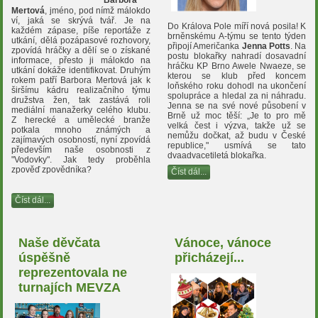
Barbora
Mertová
, jméno, pod nímž málokdo
ví, jaká se skrývá tvář. Je na
Do Králova Pole míří nová posila! K
každém zápase, píše reportáže z
brněnskému A-týmu se tento týden
utkání, dělá pozápasové rozhovory,
připojí Američanka
Jenna Potts
. Na
zpovídá hráčky a dělí se o získané
postu blokařky nahradí dosavadní
informace, přesto ji málokdo na
hráčku KP Brno Awele Nwaeze, se
utkání dokáže identifikovat. Druhým
kterou se klub před koncem
rokem patří Barbora Mertová jak k
loňského roku dohodl na ukončení
širšímu kádru realizačního týmu
spolupráce a hledal za ni náhradu.
družstva žen, tak zastává roli
Jenna se na své nové působení v
mediální manažerky celého klubu.
Brně už moc těší: „Je to pro mě
Z herecké a umělecké branže
velká čest i výzva, takže už se
potkala mnoho známých a
nemůžu dočkat, až budu v České
zajímavých osobností, nyní zpovídá
republice," usmívá se tato
především naše osobnosti z
dvaadvacetiletá blokařka.
"Vodovky". Jak tedy proběhla
zpověď zpovědníka?
Číst dál...
Číst dál...
Naše děvčata
Vánoce, vánoce
úspěšně
přicházejí...
reprezentovala ne
turnajích MEVZA