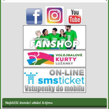
Nejbližší domácí utkání A-týmu