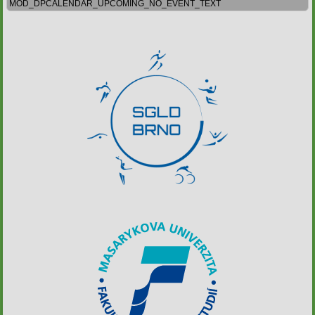
MOD_DPCALENDAR_UPCOMING_NO_EVENT_TEXT