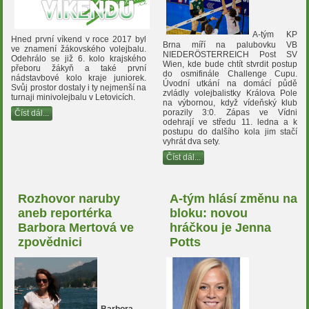
A-tým KP
Hned první víkend v roce 2017 byl
Brna míří na palubovku VB
ve znamení žákovského volejbalu.
NIEDERÖSTERREICH Post SV
Odehrálo se již 6. kolo krajského
Wien, kde bude chtít stvrdit postup
přeboru žákyň a také první
do osmifinále Challenge Cupu.
nádstavbové kolo kraje juniorek.
Úvodní utkání na domácí půdě
Svůj prostor dostaly i ty nejmenší na
zvládly volejbalistky Králova Pole
turnaji minivolejbalu v Letovicích.
na výbornou, když vídeňský klub
porazily 3:0. Zápas ve Vídni
Číst dál...
odehrají ve středu 11. ledna a k
postupu do dalšího kola jim stačí
vyhrát dva sety.
Číst dál...
Rozhovor naruby
A-tým hlásí změnu na
aneb reportérka
bloku: novou
Barbora Mertová ve
hráčkou je Jenna
zpovědnici
Potts