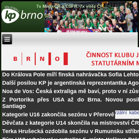
7x Mistr ČR a ČSFR, 7x vítěz ČP
Do Králova Pole míří finská nahrávačka Sofia Lehto
Další posilou KP je argentinská reprezentantka Ago
Noa de Vos: Česká extraliga mě baví, proto v ní zů
Z Portorika přes USA až do Brna. Novou posi
Santiago
Kategorie U16 zakončila sezónu v Přerově
Děvčata z kategorie U14 skončila na mistrovství Č
Terka Hrušecká ozdobila sezónu v Rumunsku stří