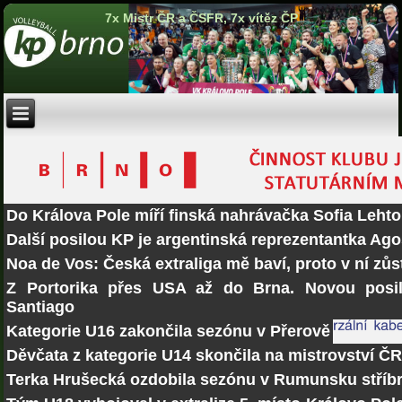
7x Mistr ČR a ČSFR, 7x vítěz ČP
Do Králova Pole míří finská nahrávačka Sofia Lehto
Další posilou KP je argentinská reprezentantka Ago
Noa de Vos: Česká extraliga mě baví, proto v ní zů
Z Portorika přes USA až do Brna. Novou posi
Santiago
Kategorie U16 zakončila sezónu v Přerově
Děvčata z kategorie U14 skončila na mistrovství Č
Terka Hrušecká ozdobila sezónu v Rumunsku stří