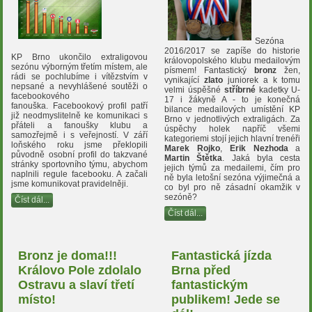
Sezóna
2016/2017 se zapíše do historie
KP Brno ukončilo extraligovou
královopolského klubu medailovým
sezónu výborným třetím místem, ale
písmem! Fantastický
bronz
žen,
rádi se pochlubíme i vítězstvím v
vynikající
zlato
juniorek a k tomu
nepsané a nevyhlášené soutěži o
velmi úspěšné
stříbrné
kadetky U-
facebookového
17 i žákyně A - to je konečná
fanouška. Facebookový profil patří
bilance medailových umístění KP
již neodmyslitelně ke komunikaci s
Brno v jednotlivých extraligách. Za
přáteli a fanoušky klubu a
úspěchy holek napříč všemi
samozřejmě i s veřejností. V září
kategoriemi stojí jejich hlavní trenéři
loňského roku jsme překlopili
Marek Rojko
,
Erik Nezhoda
a
původně osobní profil do takzvané
Martin Štětka
. Jaká byla cesta
stránky sportovního týmu, abychom
jejich týmů za medailemi, čím pro
naplnili regule facebooku. A začali
ně byla letošní sezóna výjimečná a
jsme komunikovat pravidelněji.
co byl pro ně zásadní okamžik v
sezóně?
Číst dál...
Číst dál...
Bronz je doma!!!
Fantastická jízda
Královo Pole zdolalo
Brna před
Ostravu a slaví třetí
fantastickým
místo!
publikem! Jede se