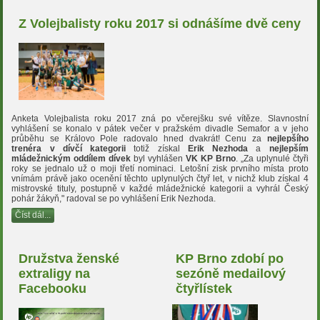
Z Volejbalisty roku 2017 si odnášíme dvě ceny
Anketa Volejbalista roku 2017 zná po včerejšku své vítěze. Slavnostní
vyhlášení se konalo v pátek večer v pražském divadle Semafor a v jeho
průběhu se Královo Pole radovalo hned dvakrát! Cenu za
nejlepšího
trenéra v dívčí kategorii
totiž získal
Erik Nezhoda
a
nejlepším
mládežnickým oddílem dívek
byl vyhlášen
VK KP Brno
. „Za uplynulé čtyři
roky se jednalo už o moji třetí nominaci. Letošní zisk prvního místa proto
vnímám právě jako ocenění těchto uplynulých čtyř let, v nichž klub získal 4
mistrovské tituly, postupně v každé mládežnické kategorii a vyhrál Český
pohár žákyň," radoval se po vyhlášení Erik Nezhoda.
Číst dál...
Družstva ženské
KP Brno zdobí po
extraligy na
sezóně medailový
Facebooku
čtyřlístek