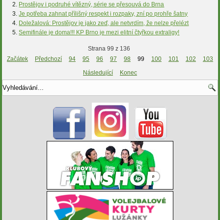
Prostějov i podruhé vítězný, série se přesouvá do Brna
Je potřeba zahnat přílišný respekt i rozpaky, zní po prohře šatny
Doležalová: Prostějov je jako zeď, ale netvrdím, že nelze přelézt
Semifinále je doma!!! KP Brno je mezi elitní čtyřkou extraligy!
Strana 99 z 136
Začátek
Předchozí
94
95
96
97
98
99
100
101
102
103
Následující
Konec