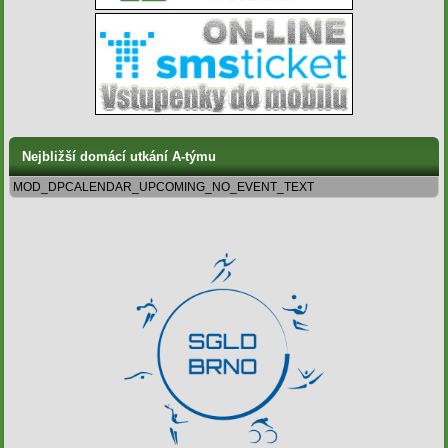
Nejbližší domácí utkání A-týmu
MOD_DPCALENDAR_UPCOMING_NO_EVENT_TEXT