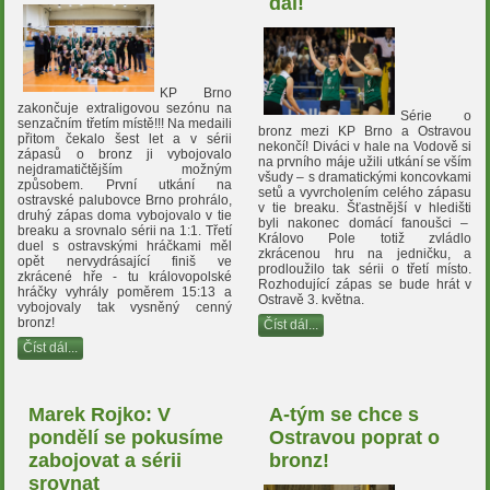
dál!
KP Brno
zakončuje extraligovou sezónu na
Série o
senzačním třetím místě!!! Na medaili
bronz mezi KP Brno a Ostravou
přitom čekalo šest let a v sérii
nekončí! Diváci v hale na Vodově si
zápasů o bronz ji vybojovalo
na prvního máje užili utkání se vším
nejdramatičtějším možným
všudy – s dramatickými koncovkami
způsobem. První utkání na
setů a vyvrcholením celého zápasu
ostravské palubovce Brno prohrálo,
v tie breaku. Šťastnější v hledišti
druhý zápas doma vybojovalo v tie
byli nakonec domácí fanoušci –
breaku a srovnalo sérii na 1:1. Třetí
Královo Pole totiž zvládlo
duel s ostravskými hráčkami měl
zkrácenou hru na jedničku, a
opět nervydrásající finiš ve
prodloužilo tak sérii o třetí místo.
zkrácené hře - tu královopolské
Rozhodující zápas se bude hrát v
hráčky vyhrály poměrem 15:13 a
Ostravě 3. května.
vybojovaly tak vysněný cenný
bronz!
Číst dál...
Číst dál...
Marek Rojko: V
A-tým se chce s
pondělí se pokusíme
Ostravou poprat o
zabojovat a sérii
bronz!
srovnat