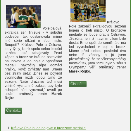
Královo
Pole zakončí extraligovou sezónu
Volejbalová
bojem o třetí místo. O bronzové
extraliga žen finišuje - v sobotní
medaile se bude prát s Ostravou.
podvečer tak odstartovala mimo
„Sezóna, jejímž hlavním cílem bylo
jiné série utkání o třetí místo.
dostat Brno opět do semifinále má
Soupeři? Královo Pole a Ostrava,
teď vyvrcholení v boji o bronz.
tedy týmy, které spolu celou letošní
Máme před sebou poslední dva
sezónu také zahajovaly. První
nebo tři zápasy a já jsem
zápas o bronz se hrál na ostravské
přesvědčený, že se všechny hráčky
palubovce a do boje o vysněnou
nastaví tak, jako tomu bylo v sérii s
medaili nakročily lépe domácí
Olympem,“ věří brněnský trenér
hráčky, když zvítězily nad Brnem
Marek Rojko
.
bez ztráty setu: „Dnes se potvrdil
výonnostní rozdíl obou týmů ze
sezóny. Naše družstvo teď musí
Číst dál...
vnitřně významně zabrat, aby bylo
schopné sérii vyrovnat," uvedl po
utkání brněnský trenér
Marek
Rojko
.
Číst dál...
Královo Pole bude bojovat o bronzové medaile