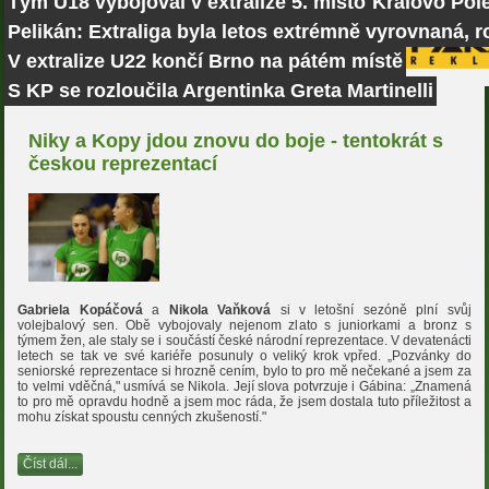
Tým U18 vybojoval v extralize 5. místo
Královo Pole
Pelikán: Extraliga byla letos extrémně vyrovnaná, r
V extralize U22 končí Brno na pátém místě
S KP se rozloučila Argentinka Greta Martinelli
Niky a Kopy jdou znovu do boje - tentokrát s
českou reprezentací
Gabriela Kopáčová
a
Nikola Vaňková
si v letošní sezóně plní svůj
volejbalový sen. Obě vybojovaly nejenom zlato s juniorkami a bronz s
týmem žen, ale staly se i součástí české národní reprezentace. V devatenácti
letech se tak ve své kariéře posunuly o veliký krok vpřed. „Pozvánky do
seniorské reprezentace si hrozně cením, bylo to pro mě nečekané a jsem za
to velmi vděčná," usmívá se Nikola. Její slova potvrzuje i Gábina: „Znamená
to pro mě opravdu hodně a jsem moc ráda, že jsem dostala tuto příležitost a
mohu získat spoustu cenných zkušeností."
Číst dál...