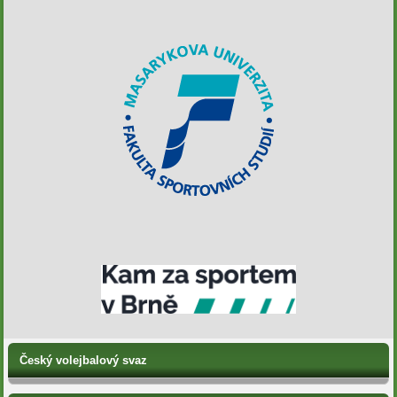
Český volejbalový svaz