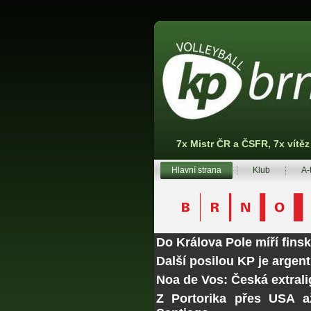
7x Mistr ČR a ČSFR, 7x vítě
Hlavní strana
Klub
A-
Do Králova Pole míří fins
Další posilou KP je argen
Noa de Vos: Česká extrali
Z Portorika přes USA a