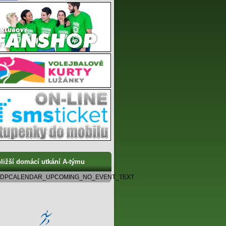
ližší domácí utkání A-týmu
DPCALENDAR_UPCOMING_NO_EVENT_TEXT