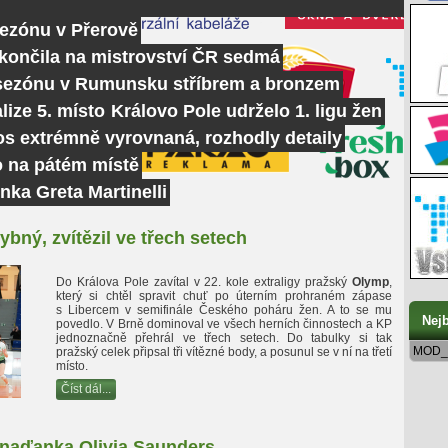
sezónu v Přerově
skončila na mistrovství ČR sedmá
 sezónu v Rumunsku stříbrem a bronzem
lize 5. místo
Královo Pole udrželo 1. ligu žen
tos extrémně vyrovnaná, rozhodly detaily
o na pátém místě
nka Greta Martinelli
bný, zvítězil ve třech setech
Do Králova Pole zavítal v 22. kole extraligy pražský
Olymp
,
který si chtěl spravit chuť po úterním prohraném zápase
s Libercem v semifinále Českého poháru žen. A to se mu
Nejb
povedlo. V Brně dominoval ve všech herních činnostech a KP
jednoznačně přehrál ve třech setech. Do tabulky si tak
MOD_
pražský celek připsal tři vítězné body, a posunul se v ní na třetí
místo.
Číst dál...
anaďanka Olivia Saunders