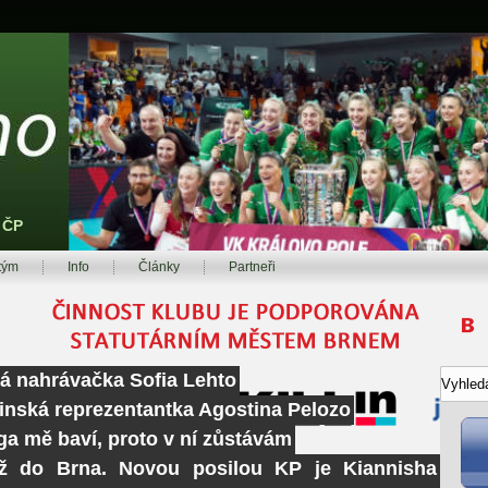
z ČP
tým
Info
Články
Partneři
ká nahrávačka Sofia Lehto
tinská reprezentantka Agostina Pelozo
ga mě baví, proto v ní zůstávám
ž do Brna. Novou posilou KP je Kiannisha