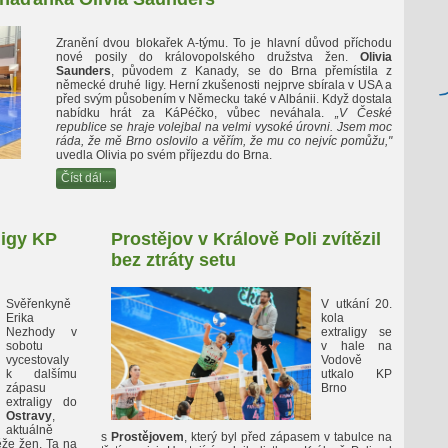
Zranění dvou blokařek A-týmu. To je hlavní důvod příchodu
nové posily do královopolského družstva žen.
Olivia
Saunders
, původem z Kanady, se do Brna přemístila z
německé druhé ligy. Herní zkušenosti nejprve sbírala v USA a
před svým působením v Německu také v Albánii. Když dostala
nabídku hrát za KáPéčko, vůbec neváhala.
„V České
republice se hraje volejbal na velmi vysoké úrovni. Jsem moc
ráda, že mě Brno oslovilo a věřím, že mu co nejvíc pomůžu,"
uvedla Olivia po svém příjezdu do Brna.
Číst dál...
ligy KP
Prostějov v Králově Poli zvítězil
bez ztráty setu
Svěřenkyně
V utkání 20.
Erika
kola
Nezhody v
extraligy se
sobotu
v hale na
vycestovaly
Vodově
k dalšímu
utkalo KP
zápasu
Brno
extraligy do
Ostravy
,
aktuálně
s
Prostějovem
, který byl před zápasem v tabulce na
ěže žen. Ta na