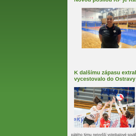
K dalšímu zápasu extra
vycestovalo do Ostravy
pátého týmu nejvyšší volejbalové sout