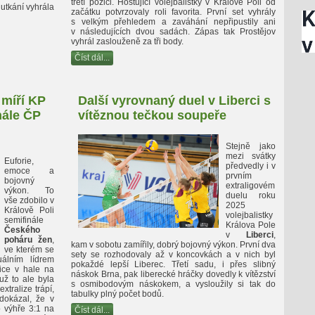
třetí pozici. Hostující volejbalistky v Králově Poli od
utkání vyhrála
začátku potvrzovaly roli favorita. První set vyhrály
s velkým přehledem a zaváhání nepřipustily ani
v následujících dvou sadách. Zápas tak Prostějov
vyhrál zaslouženě za tři body.
Číst dál...
 míří KP
Další vyrovnaný duel v Liberci s
nále ČP
vítěznou tečkou soupeře
Stejně jako
mezi svátky
Euforie,
předvedly i v
emoce a
prvním
bojovný
extraligovém
výkon. To
duelu roku
vše zdobilo v
2025
Králově Poli
volejbalistky
semifinále
Králova Pole
Českého
v
Liberci
,
poháru žen
,
kam v sobotu zamířily, dobrý bojovný výkon. První dva
ve kterém se
sety se rozhodovaly až v koncovkách a v nich byl
uálním lídrem
pokaždé lepší Liberec. Třetí sadu, i přes slibný
ice v hale na
náskok Brna, pak liberecké hráčky dovedly k vítězství
už to ale byla
s osmibodovým náskokem, a vysloužily si tak do
xtralize trápí,
tabulky plný počet bodů.
dokázal, že v
 výhře 3:1 na
Číst dál...