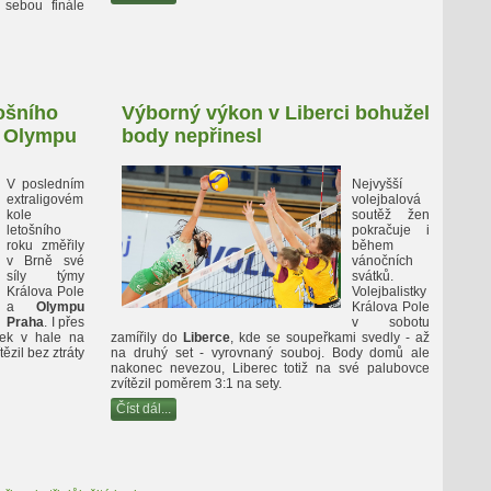
 sebou finále
ošního
Výborný výkon v Liberci bohužel
o Olympu
body nepřinesl
V posledním
Nejvyšší
extraligovém
volejbalová
kole
soutěž žen
letošního
pokračuje i
roku změřily
během
v Brně své
vánočních
síly týmy
svátků.
Králova Pole
Volejbalistky
a
Olympu
Králova Pole
Praha
. I přes
v sobotu
lek v hale na
zamířily do
Liberce
, kde se soupeřkami svedly - až
tězil bez ztráty
na druhý set - vyrovnaný souboj. Body domů ale
nakonec nevezou, Liberec totiž na své palubovce
zvítězil poměrem 3:1 na sety.
Číst dál...