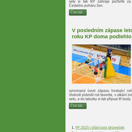
sety si tak KP zahraje počtvrté za
Českého poháru žen.
Číst dál...
V posledním zápase let
roku KP doma podlehl
vyrovnaný úvod zápasu hostující ce
Vodově potvrdil roli favorita, v utkání zví
setu, a do tabulky si tak připsal tři body.
Číst dál...
PF 2025 i přání pod stromeček