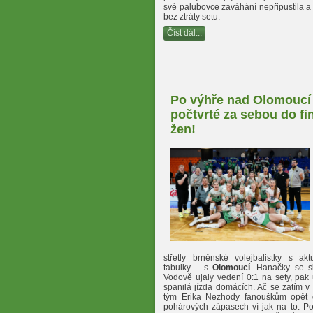
své palubovce zaváhání nepřipustila a 
bez ztráty setu.
Číst dál...
Po výhře nad Olomoucí
počtvrté za sebou do fi
žen!
střetly brněnské volejbalistky s akt
tabulky – s
Olomoucí
. Hanačky se s
Vodově ujaly vedení 0:1 na sety, pak 
spanilá jízda domácích. Ač se zatím v e
tým Erika Nezhody fanouškům opět 
pohárových zápasech ví jak na to. Po