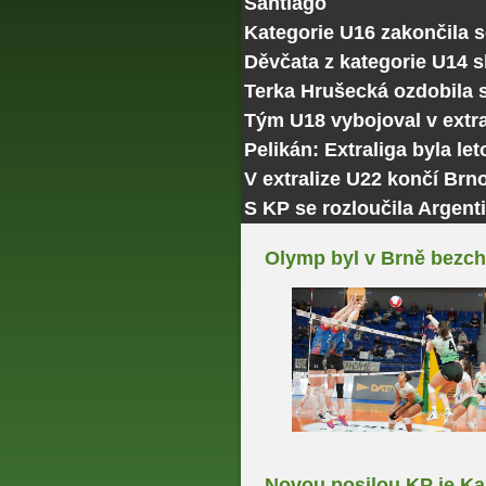
Santiago
Kategorie U16 zakončila 
Děvčata z kategorie U14 
Terka Hrušecká ozdobila
Tým U18 vybojoval v extra
Pelikán: Extraliga byla le
V extralize U22 končí Brn
S KP se rozloučila Argenti
Olymp byl v Brně bezchy
Novou posilou KP je K