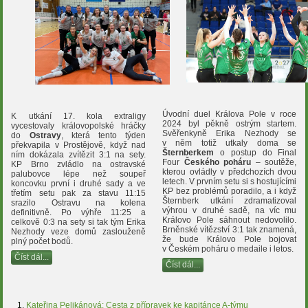
Úvodní duel Králova Pole v roce
K utkání 17. kola extraligy
2024 byl pěkně ostrým startem.
vycestovaly královopolské hráčky
Svěřenkyně Erika Nezhody se
do
Ostravy
, která tento týden
v něm totiž utkaly doma se
překvapila v Prostějově, když nad
Šternberkem
o postup do Final
ním dokázala zvítězit 3:1 na sety.
Four
Českého poháru
– soutěže,
KP Brno zvládlo na ostravské
kterou ovládly v předchozích dvou
palubovce lépe než soupeř
letech. V prvním setu si s hostujícími
koncovku první i druhé sady a ve
KP bez problémů poradilo, a i když
třetím setu pak za stavu 11:15
Šternberk utkání zdramatizoval
srazilo Ostravu na kolena
výhrou v druhé sadě, na víc mu
definitivně. Po výhře 11:25 a
Královo Pole sáhnout nedovolilo.
celkově 0:3 na sety si tak tým Erika
Brněnské vítězství 3:1 tak znamená,
Nezhody veze domů zaslouženě
že bude Královo Pole bojovat
plný počet bodů.
v Českém poháru o medaile i letos.
Číst dál...
Číst dál...
Kateřina Pelikánová: Cesta z přípravek ke kapitánce A-týmu