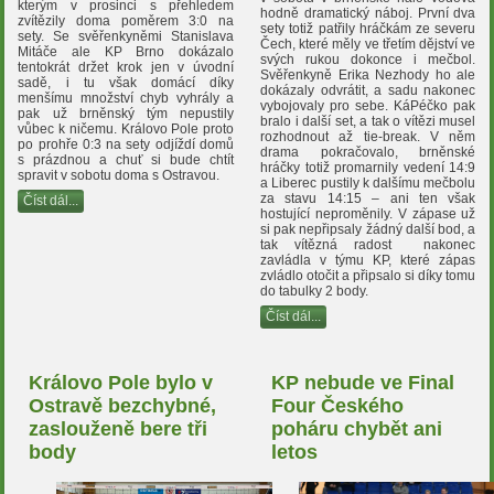
kterým v prosinci s přehledem
hodně dramatický náboj. První dva
zvítězily doma poměrem 3:0 na
sety totiž patřily hráčkám ze severu
sety. Se svěřenkyněmi Stanislava
Čech, které měly ve třetím dějství ve
Mitáče ale KP Brno dokázalo
svých rukou dokonce i mečbol.
tentokrát držet krok jen v úvodní
Svěřenkyně Erika Nezhody ho ale
sadě, i tu však domácí díky
dokázaly odvrátit, a sadu nakonec
menšímu množství chyb vyhrály a
vybojovaly pro sebe. KáPéčko pak
pak už brněnský tým nepustily
bralo i další set, a tak o vítězi musel
vůbec k ničemu. Královo Pole proto
rozhodnout až tie-break. V něm
po prohře 0:3 na sety odjíždí domů
drama pokračovalo, brněnské
s prázdnou a chuť si bude chtít
hráčky totiž promarnily vedení 14:9
spravit v sobotu doma s Ostravou.
a Liberec pustily k dalšímu mečbolu
za stavu 14:15 – ani ten však
Číst dál...
hostující neproměnily. V zápase už
si pak nepřipsaly žádný další bod, a
tak vítězná radost nakonec
zavládla v týmu KP, které zápas
zvládlo otočit a připsalo si díky tomu
do tabulky 2 body.
Číst dál...
Královo Pole bylo v
KP nebude ve Final
Ostravě bezchybné,
Four Českého
zaslouženě bere tři
poháru chybět ani
body
letos