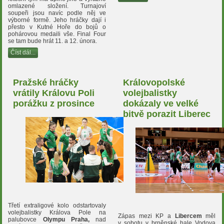
omlazené složení. Turnajoví
soupeři jsou navíc podle něj ve
výborné formě. Jeho hráčky dají i
přesto v Kutné Hoře do bojů o
pohárovou medaili vše. Final Four
se tam bude hrát 11. a 12. února.
Číst dál...
Pražské hráčky
Královopolské
vrátily Královu Poli
volejbalistky
porážku z prosince
dokázaly ve velké
bitvě porazit Liberec
Třetí extraligové kolo odstartovaly
volejbalistky Králova Pole na
Zápas mezi KP a
Libercem
měl
palubovce
Olympu Praha,
nad
v sobotu v brněnské hale Vodova