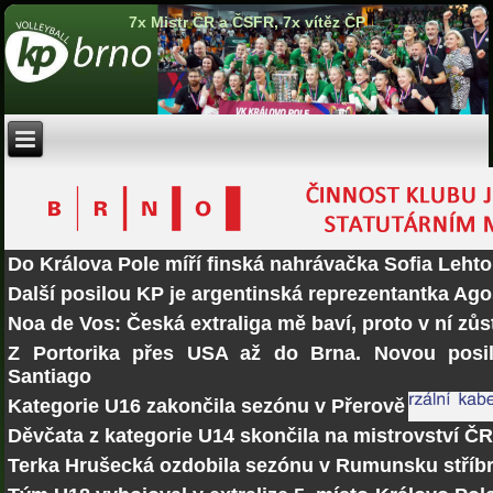
7x Mistr ČR a ČSFR, 7x vítěz ČP
Do Králova Pole míří finská nahrávačka Sofia Lehto
Další posilou KP je argentinská reprezentantka Ago
Noa de Vos: Česká extraliga mě baví, proto v ní zů
Z Portorika přes USA až do Brna. Novou posi
Santiago
Kategorie U16 zakončila sezónu v Přerově
Děvčata z kategorie U14 skončila na mistrovství Č
Terka Hrušecká ozdobila sezónu v Rumunsku stří