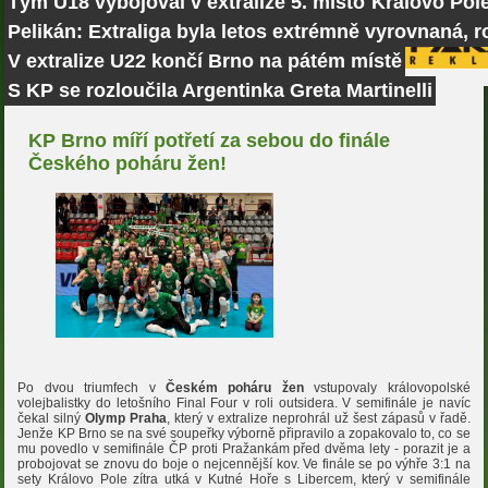
Tým U18 vybojoval v extralize 5. místo
Královo Pole
Pelikán: Extraliga byla letos extrémně vyrovnaná, r
V extralize U22 končí Brno na pátém místě
S KP se rozloučila Argentinka Greta Martinelli
KP Brno míří potřetí za sebou do finále
Českého poháru žen!
Po dvou triumfech v
Českém poháru žen
vstupovaly královopolské
volejbalistky do letošního Final Four v roli outsidera. V semifinále je navíc
čekal silný
Olymp Praha
, který v extralize neprohrál už šest zápasů v řadě.
Jenže KP Brno se na své soupeřky výborně připravilo a zopakovalo to, co se
mu povedlo v semifinále ČP proti Pražankám před dvěma lety - porazit je a
probojovat se znovu do boje o nejcennější kov. Ve finále se po výhře 3:1 na
sety Královo Pole zítra utká v Kutné Hoře s Libercem, který v semifinále