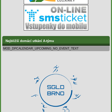
Nejbližší domácí utkání A-týmu
MOD_DPCALENDAR_UPCOMING_NO_EVENT_TEXT