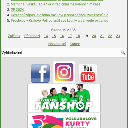
Memoriál Vaška Fabiánka v tradičním mezivánočním čase
PF 2024
Poslední zápas letošního roku byl jednoznačnou záležitostí KP
Prostějov v Králově Poli potvrdil své kvality a dál vede extraligu
Strana 19 z 136
Začátek
Předchozí
14
15
16
17
18
19
20
21
22
23
Následující
Konec