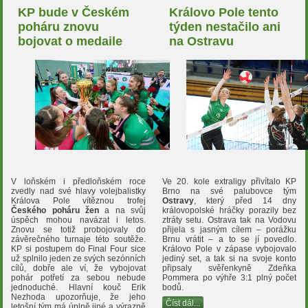
KP bude v Českém
Královo Pole tento
poháru znovu
týden nestačilo ani
bojovat o medaile
na Ostravu
V loňském i předloňském roce
Ve 20. kole extraligy přivítalo KP
zvedly nad své hlavy volejbalistky
Brno na své palubovce tým
Králova Pole vítěznou trofej
Ostravy
, který před 14 dny
Českého poháru žen
a na svůj
královopolské hráčky porazily bez
úspěch mohou navázat i letos.
ztráty setu. Ostrava tak na Vodovu
Znovu se totiž probojovaly do
přijela s jasným cílem – porážku
závěrečného turnaje této soutěže.
Brnu vrátit – a to se jí povedlo.
KP si postupem do Final Four sice
Královo Pole v zápase vybojovalo
už splnilo jeden ze svých sezónních
jediný set, a tak si na svoje konto
cílů, dobře ale ví, že vybojovat
připsaly svěřenkyně Zdeňka
pohár potřetí za sebou nebude
Pommera po výhře 3:1 plný počet
jednoduché. Hlavní kouč Erik
bodů.
Nezhoda upozorňuje, že jeho
Číst dál...
letošní tým má úplně jiné a výrazně