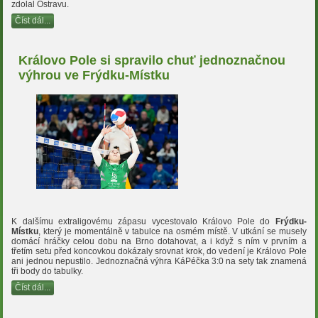
zdolal Ostravu.
Číst dál...
Královo Pole si spravilo chuť jednoznačnou
výhrou ve Frýdku-Místku
K dalšímu extraligovému zápasu vycestovalo Královo Pole do
Frýdku-
Místku
, který je momentálně v tabulce na osmém místě. V utkání se musely
domácí hráčky celou dobu na Brno dotahovat, a i když s ním v prvním a
třetím setu před koncovkou dokázaly srovnat krok, do vedení je Královo Pole
ani jednou nepustilo. Jednoznačná výhra KáPéčka 3:0 na sety tak znamená
tři body do tabulky.
Číst dál...