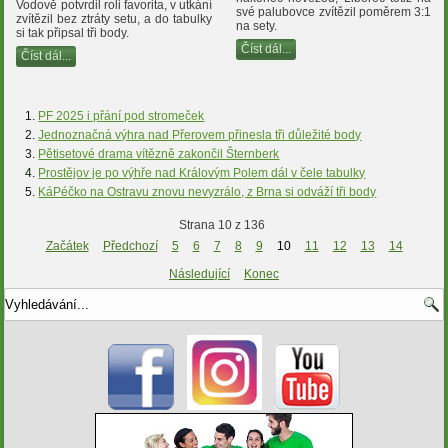
Vodově potvrdil roli favorita, v utkání
své palubovce zvítězil poměrem 3:1
zvítězil bez ztráty setu, a do tabulky
na sety.
si tak připsal tři body.
Číst dál...
Číst dál...
PF 2025 i přání pod stromeček
Jednoznačná výhra nad Přerovem přinesla tři důležité body
Pětisetové drama vítězně zakončil Šternberk
Prostějov je po výhře nad Královým Polem dál v čele tabulky
KáPéčko na Ostravu znovu nevyzrálo, z Brna si odváží tři body
Strana 10 z 136
Začátek
Předchozí
5
6
7
8
9
10
11
12
13
14
Následující
Konec