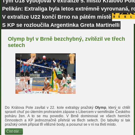
Tým U18 vybojoval v extralize 5. místo
Královo Pole
Pelikán: Extraliga byla letos extrémně vyrovnaná, r
V extralize U22 končí Brno na pátém místě
S KP se rozloučila Argentinka Greta Martinelli
Olymp byl v Brně bezchybný, zvítězil ve třech
setech
Do Králova Pole zavítal v 22. kole extraligy pražský
Olymp
, který si chtěl
spravit chuť po úterním prohraném zápase s Libercem v semifinále Českého
poháru žen. A to se mu povedlo. V Brně dominoval ve všech herních
činnostech a KP jednoznačně přehrál ve třech setech. Do tabulky si tak
pražský celek připsal tři vítězné body, a posunul se v ní na třetí místo.
Číst dál...