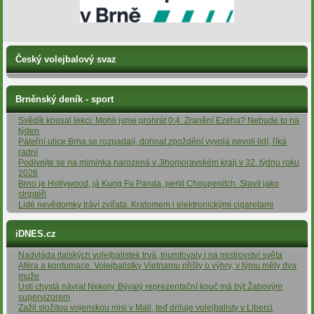
Český volejbalový svaz
Brněnský deník - sport
Svědík kousal lekci: Mohli jsme prohrát 0:4. Zranění Ezeha? Nebude to na
týden
Páteřní ulice Brna se rozpadají, dohnat zpoždění vyvolá nevoli lidí, říká
radní
Podívejte se na miminka narozená v Jihomoravském kraji v 32. týdnu roku
2026
Brno je Hollywood, já Kung Fu Panda, perlil Choupenitch. Slavil jako
striptéři
Lidé nevědomky tráví zvířata. Kratomem i elektronickými cigaretami
iDNES.cz
Nadvláda italských volejbalistek trvá, triumfovaly i na mistrovství světa
Aféra a kontumace. Volejbalistky Vietnamu přišly o výhry, v týmu měly dva
muže
Ústí chystá návrat Nekoly. Bývalý reprezentační kouč má být Žabovým
supervizorem
Zažil složitou vojenskou misi v Mali, teď driluje volejbalisty v Liberci