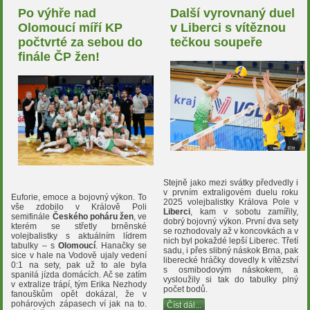
Po výhře nad
Další vyrovnaný duel
Olomoucí míří KP
v Liberci s vítěznou
počtvrté za sebou do
tečkou soupeře
finále ČP žen!
Stejně jako mezi svátky předvedly i
v prvním extraligovém duelu roku
Euforie, emoce a bojovný výkon. To
2025 volejbalistky Králova Pole v
vše zdobilo v Králově Poli
Liberci
, kam v sobotu zamířily,
semifinále
Českého poháru žen
, ve
dobrý bojovný výkon. První dva sety
kterém se střetly brněnské
se rozhodovaly až v koncovkách a v
volejbalistky s aktuálním lídrem
nich byl pokaždé lepší Liberec. Třetí
tabulky – s
Olomoucí
. Hanačky se
sadu, i přes slibný náskok Brna, pak
sice v hale na Vodově ujaly vedení
liberecké hráčky dovedly k vítězství
0:1 na sety, pak už to ale byla
s osmibodovým náskokem, a
spanilá jízda domácích. Ač se zatím
vysloužily si tak do tabulky plný
v extralize trápí, tým Erika Nezhody
počet bodů.
fanouškům opět dokázal, že v
pohárových zápasech ví jak na to.
Číst dál...