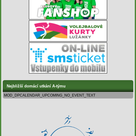
Nejbližší domácí utkání A-týmu
MOD_DPCALENDAR_UPCOMING_NO_EVENT_TEXT