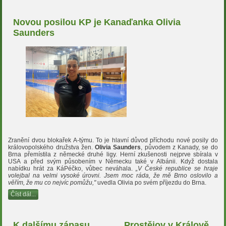
Novou posilou KP je Kanaďanka Olivia
Saunders
Zranění dvou blokařek A-týmu. To je hlavní důvod příchodu nové posily do
královopolského družstva žen.
Olivia Saunders
, původem z Kanady, se do
Brna přemístila z německé druhé ligy. Herní zkušenosti nejprve sbírala v
USA a před svým působením v Německu také v Albánii. Když dostala
nabídku hrát za KáPéčko, vůbec neváhala.
„V České republice se hraje
volejbal na velmi vysoké úrovni. Jsem moc ráda, že mě Brno oslovilo a
věřím, že mu co nejvíc pomůžu,"
uvedla Olivia po svém příjezdu do Brna.
Číst dál...
K dalšímu zápasu
Prostějov v Králově