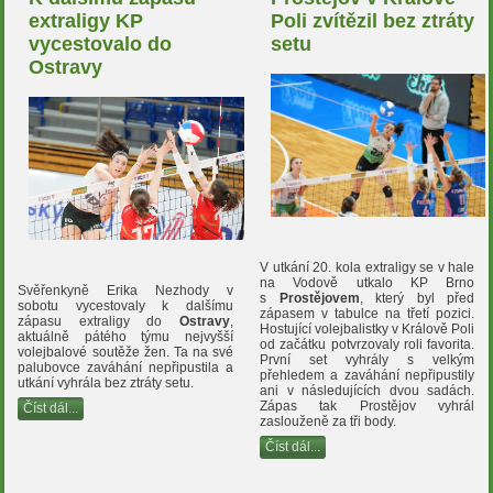
extraligy KP
Poli zvítězil bez ztráty
vycestovalo do
setu
Ostravy
V utkání 20. kola extraligy se v hale
na Vodově utkalo KP Brno
Svěřenkyně Erika Nezhody v
s
Prostějovem
, který byl před
sobotu vycestovaly k dalšímu
zápasem v tabulce na třetí pozici.
zápasu extraligy do
Ostravy
,
Hostující volejbalistky v Králově Poli
aktuálně pátého týmu nejvyšší
od začátku potvrzovaly roli favorita.
volejbalové soutěže žen. Ta na své
První set vyhrály s velkým
palubovce zaváhání nepřipustila a
přehledem a zaváhání nepřipustily
utkání vyhrála bez ztráty setu.
ani v následujících dvou sadách.
Zápas tak Prostějov vyhrál
Číst dál...
zaslouženě za tři body.
Číst dál...