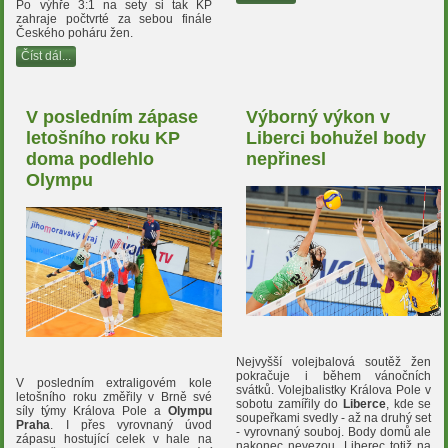
Po výhře 3:1 na sety si tak KP
zahraje počtvrté za sebou finále
Českého poháru žen.
Číst dál...
V posledním zápase
Výborný výkon v
letošního roku KP
Liberci bohužel body
doma podlehlo
nepřinesl
Olympu
Nejvyšší volejbalová soutěž žen
pokračuje i během vánočních
V posledním extraligovém kole
svátků. Volejbalistky Králova Pole v
letošního roku změřily v Brně své
sobotu zamířily do
Liberce
, kde se
síly týmy Králova Pole a
Olympu
soupeřkami svedly - až na druhý set
Praha
. I přes vyrovnaný úvod
- vyrovnaný souboj. Body domů ale
zápasu hostující celek v hale na
nakonec nevezou, Liberec totiž na