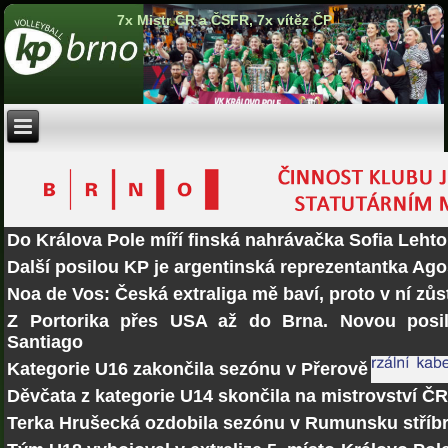
7x Mistr ČR a ČSFR, 7x vítěz ČP
Do Králova Pole míří finská nahrávačka Sofia Lehto
Další posilou KP je argentinská reprezentantka Ago
Noa de Vos: Česká extraliga mě baví, proto v ní zů
Z Portorika přes USA až do Brna. Novou posi
Santiago
Kategorie U16 zakončila sezónu v Přerově
Děvčata z kategorie U14 skončila na mistrovství Č
Terka Hrušecká ozdobila sezónu v Rumunsku stří