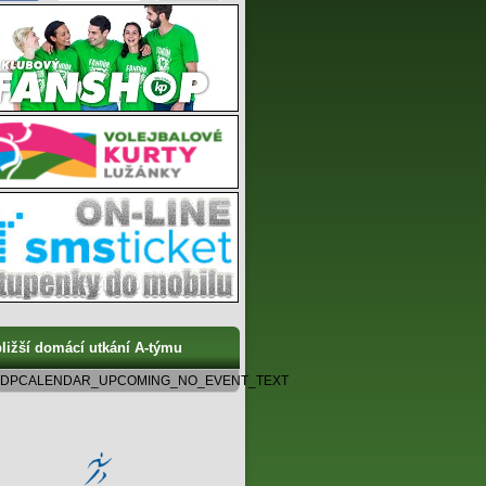
ližší domácí utkání A-týmu
DPCALENDAR_UPCOMING_NO_EVENT_TEXT