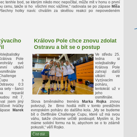
ec tenhle bod, se kterým nikdo moc nepočítal, může mít v honu o první
ou cenu, takže si ho všichni moc vážíme," radovala se po zápase
Míša
Všechny holky navíc chválím za skvělou reakci po nepovedeném
zývacího
Královo Pole chce znovu zdolat
il
Ostravu a bít se o postup
Volejbalistky
Ve středu 25.
Králova Pole
ledna si
prohrály své
volejbalistky
první utkání
Králova Pole
osmifinále
zahrají další
Challenge
utkání ve
Cupu s
Vyzývacím
Ostravou 0:3
poháru,
na sety - šanci
tentokrát už v
na reparát
jeho
budou mít 7.
osmifinále.
val jsem jiný
Slova brněnského trenéra
Marka Rojka
znovu
líčové hráčky
potvrzují, že Brno hodlá mířit v tomto prestižním
 zápase
Marek
evropském poháru do dalšího kola. „My se budeme
bít o čtvrtfinále Challenge Cupu, které už má svou
váhu, takže chceme určitě postoupit. Myslím si, že
máme solidní formu na to, abychom se o to zdárně
pokusili,“ věří Rojko.
Číst dál...