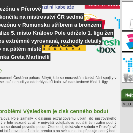
sezónu v Přerově
skončila na mistrovství ČR sedmá
 sezónu v Rumunsku stříbrem a bronzem
lize 5. místo
Královo Pole udrželo 1. ligu žen
tos extrémně vyrovnaná, rozhodly detaily
o na pátém místě
nka Greta Martinelli
e
znamení Českého poháru žákyň, kde se moravská a česká část spojily v
se také nenudily a odehrály další kolo své nadstavbové části 1. ligy.
Nejb
MOD_
problém! Výsledkem je zisk cenného bodu!
Králova Pole zamířily k dalšímu extraligovému utkání do mistrovského
rý v této sezóně ztratil v nejvyšší volejbalové soutěži žen zatím pouhý
o co se dosud povedlo pouze Olomouci, dokázalo v sobotu v Prostějově
ní totiž dovedlo až do tie breaku a na své konto tak připisuje cenný bod!