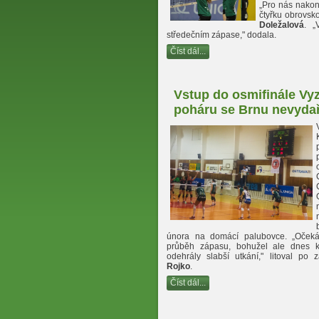
„
Pro nás nakon
čtyřku obrovsk
Doležalová
.
„
středečním zápase," dodala.
Číst dál...
Vstup do osmifinále Vy
poháru se Brnu nevydař
února na domácí palubovce. „Očeká
průběh zápasu, bohužel ale dnes k
odehrály slabší utkání," litoval po
Rojko
.
Číst dál...