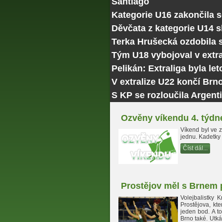
Santiago
Kategorie U16 zakončila 
Děvčata z kategorie U14 
Terka Hrušecká ozdobila
Tým U18 vybojoval v extra
Pelikán: Extraliga byla le
V extralize U22 končí Brn
S KP se rozloučila Argenti
Ozvěny víkendu 4. týdn
Víkend byl ve 
jednu. Kadetky 
Číst dál...
Prostějov měl s Brnem 
Volejbalistky 
Prostějova, kte
jeden bod. A t
Brno také. Utká