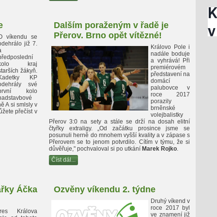
e
Dalším poraženým v řadě je
Přerov. Brno opět vítězné!
O víkendu se
odehrálo již 7.
Královo Pole i
a
nadále boduje
předposlední
a vyhrává! Při
kolo kraj
premiérovém
starších žákyň.
představení na
Kadetky KP
domácí
odehrály své
palubovce v
první kolo
roce 2017
nadstavbové
porazily
ě A si smlsly v
brněnské
ůžete přečíst v
volejbalistky
Přerov 3:0 na sety a stále se drží na dosah elitní
čtyřky extraligy. „Od začátku prosince jsme se
posunuli herně do mnohem vyšší kvality a v zápase s
Přerovem se to jenom potvrdilo. Cítím v týmu, že si
důvěřuje," pochvaloval si po utkání
Marek Rojko
.
Číst dál...
řky Áčka
Ozvěny víkendu 2. týdne
Druhý víkend v
roce 2017 byl
res Králova
ve znamení již