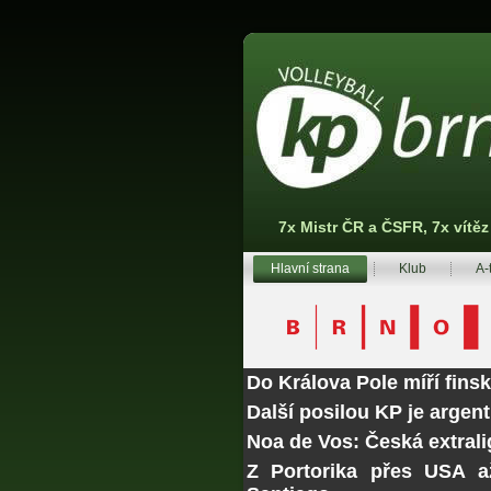
7x Mistr ČR a ČSFR, 7x vítě
Hlavní strana
Klub
A-
Do Králova Pole míří fins
Další posilou KP je argen
Noa de Vos: Česká extrali
Z Portorika přes USA a