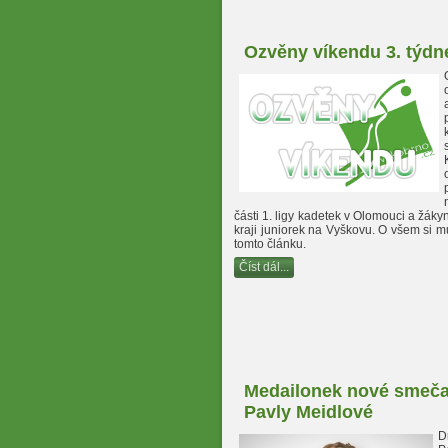
Ozvěny víkendu 3. týdn
části 1. ligy kadetek v Olomouci a žákyn
kraji juniorek na Vyškovu. O všem si m
tomto článku.
Číst dál...
Medailonek nové smeča
Pavly Meidlové
D