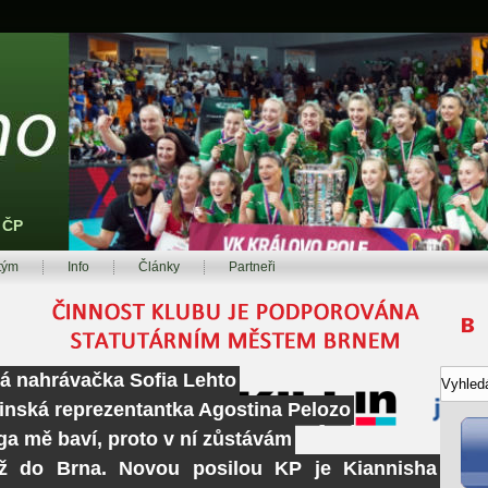
z ČP
tým
Info
Články
Partneři
ká nahrávačka Sofia Lehto
tinská reprezentantka Agostina Pelozo
ga mě baví, proto v ní zůstávám
ž do Brna. Novou posilou KP je Kiannisha