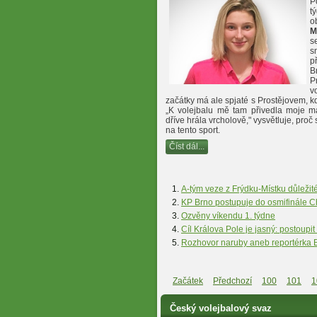
P
t
o
M
s
s
p
B
P
v
začátky má ale spjaté s Prostějovem, k
„K volejbalu mě tam přivedla moje m
dříve hrála vrcholově," vysvětluje, proč
na tento sport.
Číst dál...
A-tým veze z Frýdku-Místku důležité
KP Brno postupuje do osmifinále 
Ozvěny víkendu 1. týdne
Cíl Králova Pole je jasný: postoupi
Rozhovor naruby aneb reportérka 
Začátek
Předchozí
100
101
1
Český volejbalový svaz