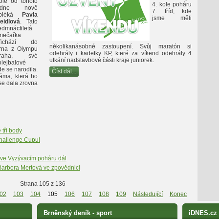
ole od tohoto
4. kole poháru
ýdne nově
7. tříd, kde
bléká
Pavla
jsme měli
eidlová
. Tato
edmnáctiletá
mečařka
řichází do
několikanásobné zastoupení. Svůj maratón si
rna z Olympu
odehrály i kadetky KP, které za víkend odehrály 4
raha, své
utkání nadstavbové části kraje juniorek.
olejbalové
de se narodila.
Číst dál...
áma, která ho
 se dala zrovna
 tři body
Challenge Cupu!
t ve Vyzývacím poháru dál
Barbora Mertová ve zpovědnici
Strana 105 z 136
02
103
104
105
106
107
108
109
Následující
Konec
Brněnský deník - sport
iDNES.cz