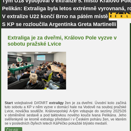
Tým U18 vybojoval v extralize 5. místo
Královo Pole
Pelikán: Extraliga byla letos extrémně vyrovnaná, r
V extralize U22 končí Brno na pátém místě
S KP se rozloučila Argentinka Greta Martinelli
Extraliga je za dveřmi, Královo Pole vyzve v
sobotu pražské Lvice
Start
volejbalové DATART
extraligy
žen je za dveřmi. Úvodní kolo začíná
tuto sobotu a KP v něm vyzve v domácí hale na Vodově na souboj pražské
Lvice, nováčka soutěže. Královopolský A-tým vstupuje do sezóny 2025/26
v obměněné sestavě a pod taktovkou nového kouče Ivana Pelikána. Jeho
svěřenkyně se kromě extraligy představí i v Českém poháru žen, ve kterém
se v posledních čtyřech letech KáPéčko pokaždé blýsklo medailí.
Číst dál...