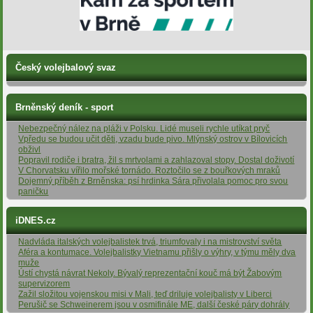
Český volejbalový svaz
Brněnský deník - sport
Nebezpečný nález na pláži v Polsku. Lidé museli rychle utíkat pryč
Vpředu se budou učit děti, vzadu bude pivo. Mlýnský ostrov v Bílovicích
obživl
Popravil rodiče i bratra, žil s mrtvolami a zahlazoval stopy. Dostal doživotí
V Chorvatsku vířilo mořské tornádo. Roztočilo se z bouřkových mraků
Dojemný příběh z Brněnska: psí hrdinka Sára přivolala pomoc pro svou
paničku
iDNES.cz
Nadvláda italských volejbalistek trvá, triumfovaly i na mistrovství světa
Aféra a kontumace. Volejbalistky Vietnamu přišly o výhry, v týmu měly dva
muže
Ústí chystá návrat Nekoly. Bývalý reprezentační kouč má být Žabovým
supervizorem
Zažil složitou vojenskou misi v Mali, teď driluje volejbalisty v Liberci
Perušič se Schweinerem jsou v osmifinále ME, další české páry dohrály