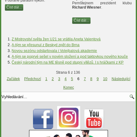
v obraně parádní výkon.
Pernštejnem prezident klubu
Číst dál...
Richard Wiesner
.
Číst dál...
Z Mistrovství světa žen U21 se vrátila Aneta Valentová
A-tým se přesunul z Beskyd zpět do Brna
Novou sezónu odstartovala i Volejbalová akademie
A-tým se poprvé sešel v novém složení a pod taktovkou nového kouče
Český národní tým na ME těsně pod stupni vítězů. I s hráčkami z KP
Strana 6 z 136
Začátek
Předchozí
1
2
3
4
5
6
7
8
9
10
Následující
Konec