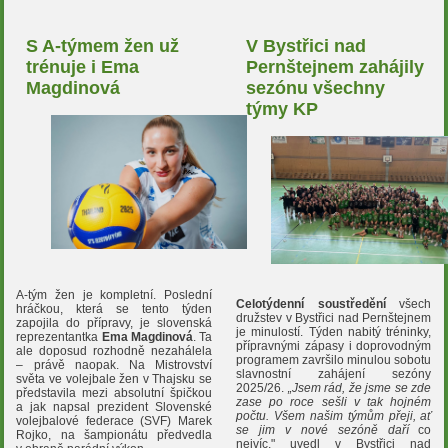
S A-týmem žen už
V Bystřici nad
trénuje i Ema
Pernštejnem zahájily
Magdinová
sezónu všechny
týmy KP
A-tým žen je kompletní. Poslední
Celotýdenní soustředění
všech
hráčkou, která se tento týden
družstev v Bystřici nad Pernštejnem
zapojila do přípravy, je slovenská
je minulostí. Týden nabitý tréninky,
reprezentantka
Ema Magdinová
. Ta
přípravnými zápasy i doprovodným
ale doposud rozhodně nezahálela
programem završilo minulou sobotu
– právě naopak. Na Mistrovství
slavnostní zahájení sezóny
světa ve volejbale žen v Thajsku se
2025/26.
„Jsem rád, že jsme se zde
představila mezi absolutní špičkou
zase po roce sešli v tak hojném
a jak napsal prezident Slovenské
počtu. Všem našim týmům přeji, ať
volejbalové federace (SVF) Marek
se jim v nové sezóně
daří
co
Rojko, na šampionátu předvedla
nejvíc," uvedl v Bystřici nad