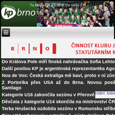
7x Mistr ČR a ČSFR, 7x vítěz ČP
Do Králova Pole míří finská nahrávačka Sofia Lehto
Další posilou KP je argentinská reprezentantka Ago
Noa de Vos: Česká extraliga mě baví, proto v ní zů
Z Portorika přes USA až do Brna. Novou posi
Santiago
Kategorie U16 zakončila sezónu v Přerově
Děvčata z kategorie U14 skončila na mistrovství Č
Terka Hrušecká ozdobila sezónu v Rumunsku stří