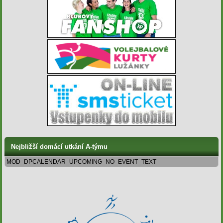
Nejbližší domácí utkání A-týmu
MOD_DPCALENDAR_UPCOMING_NO_EVENT_TEXT