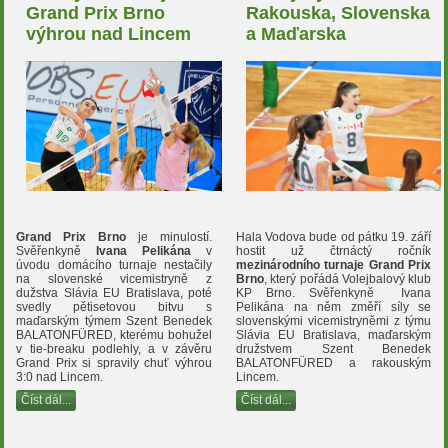
Grand Prix Brno
Rakouska, Slovenska
výhrou nad Lincem
a Maďarska
Grand Prix Brno
je minulostí.
Hala Vodova bude od pátku 19. září
Svěřenkyně
Ivana Pelikána
v
hostit už čtrnáctý ročník
úvodu domácího turnaje nestačily
mezinárodního turnaje Grand Prix
na slovenské vicemistryně z
Brno
, který pořádá Volejbalový klub
dužstva Slávia EU Bratislava, poté
KP Brno. Svěřenkyně Ivana
svedly pětisetovou bitvu s
Pelikána na něm změří síly se
maďarským týmem Szent Benedek
slovenskými vicemistryněmi z týmu
BALATONFÜRED, kterému bohužel
Slávia EU Bratislava, maďarským
v tie-breaku podlehly, a v závěru
družstvem Szent Benedek
Grand Prix si spravily chuť výhrou
BALATONFÜRED a rakouským
3:0 nad Lincem.
Lincem.
Číst dál...
Číst dál...