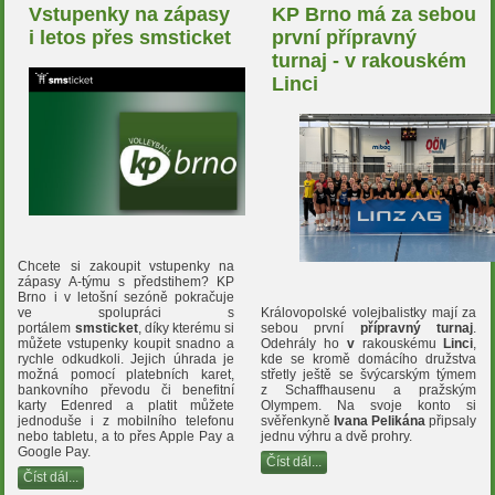
Vstupenky na zápasy
KP Brno má za sebou
i letos přes smsticket
první přípravný
turnaj - v rakouském
Linci
Chcete si zakoupit vstupenky na
zápasy A-týmu s předstihem? KP
Brno i v letošní sezóně pokračuje
Královopolské volejbalistky mají za
ve spolupráci s
sebou první
přípravný turnaj
.
portálem
smsticket
, díky kterému si
Odehrály ho
v
rakouskému
Linci
,
můžete vstupenky koupit snadno a
kde se kromě domácího družstva
rychle odkudkoli. Jejich úhrada je
střetly ještě se švýcarským týmem
možná pomocí platebních karet,
z Schaffhausenu a pražským
bankovního převodu či benefitní
Olympem. Na svoje konto si
karty Edenred a platit můžete
svěřenkyně
Ivana Pelikána
připsaly
jednoduše i z mobilního telefonu
jednu výhru a dvě prohry.
nebo tabletu, a to přes Apple Pay a
Google Pay.
Číst dál...
Číst dál...