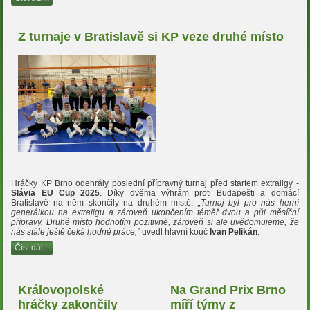
Z turnaje v Bratislavě si KP veze druhé místo
Hráčky KP Brno odehrály poslední přípravný turnaj před startem extraligy -
Slávia EU Cup 2025
. Díky dvěma výhrám proti Budapešti a domácí
Bratislavě na něm skončily na druhém místě.
„Turnaj byl pro nás herní
generálkou na extraligu a zároveň ukončením téměř dvou a půl měsíční
přípravy. Druhé místo hodnotím pozitivně, zároveň si ale uvědomujeme, že
nás stále ještě čeká hodně práce,"
uvedl hlavní kouč
Ivan Pelikán
.
Číst dál...
Královopolské
Na Grand Prix Brno
hráčky zakončily
míří týmy z