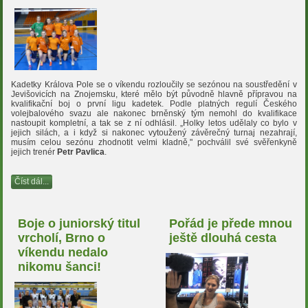
Kadetky Králova Pole se o víkendu rozloučily se sezónou na soustředění v
Jevišovicích na Znojemsku, které mělo být původně hlavně přípravou na
kvalifikační boj o první ligu kadetek. Podle platných regulí Českého
volejbalového svazu ale nakonec brněnský tým nemohl do kvalifikace
nastoupit kompletní, a tak se z ní odhlásil. „Holky letos udělaly co bylo v
jejich silách, a i když si nakonec vytoužený závěrečný turnaj nezahrají,
musím celou sezónu zhodnotit velmi kladně," pochválil své svěřenkyně
jejich trenér
Petr Pavlica
.
Číst dál...
Boje o juniorský titul
Pořád je přede mnou
vrcholí, Brno o
ještě dlouhá cesta
víkendu nedalo
nikomu šanci!