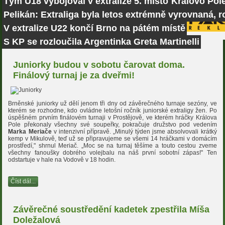
Tým U18 vybojoval v extralize 5. místo
Královo Pole
Pelikán: Extraliga byla letos extrémně vyrovnaná, r
V extralize U22 končí Brno na pátém místě
S KP se rozloučila Argentinka Greta Martinelli
Juniorky budou v sobotu čarovat doma.
Finálový turnaj je za dveřmi!
Brněnské juniorky už dělí jenom tři dny od závěrečného turnaje sezóny, ve
kterém se rozhodne, kdo ovládne letošní ročník juniorské extraligy žen. Po
úspěšném prvním finálovém turnaji v Prostějově, ve kterém hráčky Králova
Pole překonaly všechny své soupeřky, pokračuje družstvo pod vedením
Marka Meriače
v intenzivní přípravě. „Minulý týden jsme absolvovali krátký
kemp v Mikulově, teď už se připravujeme se všemi 14 hráčkami v domácím
prostředí," shrnul Meriač. „Moc se na turnaj těšíme a touto cestou zveme
všechny fanoušky dobrého volejbalu na náš první sobotní zápas!" Ten
odstartuje v hale na Vodově v 18 hodin.
Číst dál...
Závěrečné soustředění kadetek zpestřila Míša
Doležalová