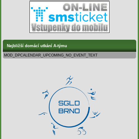
Nejbližší domácí utkání A-týmu
MOD_DPCALENDAR_UPCOMING_NO_EVENT_TEXT