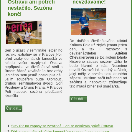
Ostravu ani potřetí
nevzdáváme!
nestačilo. Sezóna
končí
Do dalšího čtvrtfinálového utkání
Králova Pole už zbývá jenom jeden
den, a tak i rozhovor s
Sen o účasti v semifinále letošního
devatenáctiletou
Adélou
ročníku extraligy se v Králově Poli
Chevalierovou
se točí kolem tohoto
před zraky domácích fanoušků ve
klíčového zápasu sezóny. „Zítra to
středu večer rozplynul. Ostrava
bude hlavně o nás. Nesmíme
nepřipustila ve čtvrtfinálové sérii s
dovolit Ostravě tak snadný začátek,
Brnem žádné zaváhání a bez ztráty
jaký měly v prvním setu druhého
jediného setu jasně postoupila dál.
zápasu. Musíme začít hrát hned od
Jejím soupeřem bude Olomouc,
začátku a nepovolit," zdůrazňuje
druhou semifinálovou dvojici tvoří
tato mladá brněnská smečařka.
Prostějov a Olymp Praha. V Králově
Poli naopak sezóna předčasně
skončila.
Číst dál...
Číst dál...
Stav 0:2 na zápasy se zvrátit dá. Loni to dokázala právě Ostrava
Děkujeme našim skvělým fanouškům za neunávnou podporu