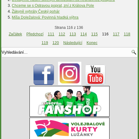
Chceme se s Ostravou poprat, zní z Králova Pole
Žákyně vyhrály Český pohár
Míša Doležalová: Povinná hladká výhra
Strana 116 z 136
Začátek
Předchozí
111
112
113
114
115
116
117
118
119
120
Následující
Konec