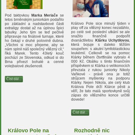
Pod taktovkou
Marka Meriače
se
letos brněnským juniorkám podařilo
Královo Pole sice minulý týden v
po základní a nadstavbové části
play off za vítězný konec nezatáhlo,
extraligy dostat až na úplnou špici
po celé své poslední utkání se ale
tabulky. Jeho tým se teď pečlivě
snažilo finančně podpořit
připravuje na finálové turnaje, které
dvanáctiletou
Klárku Uchytilovou
,
ho čekají v druhé polovině dubna.
která bojuje s daleko těžším
„Všichni si moc přejeme, aby se
soupeřem: s akutní lymfoblastickou
nám splnil náš společný vítězný cíl,“
leukémií. Celkově se na pomoc
říká Marek. Tento 43letý kouč
Klárky během čtvrtfinále vybralo 4
pochází ze Slovenska, odkud si do
000 Kč. Obálku s tímto finančním
Brna přivezl bohaté a cenné
příspěvkem si Klárka o velikonocích
volejbalové zkušenosti.
převzala z rukou juniorky Nikoly
Vaňkové - právě ona je totiž
strůjcem myšlenky na podporu
Číst dál...
Klárky. Nejen Nikola, ale celý klub
Králova Pole drží Klárce pěsti a
věří, že tato malá sportovkyně svůj
zápas do vítězného konce určitě
dovede!
Číst dál...
Královo Pole na
Rozhodně nic