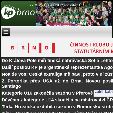
7x Mistr ČR a ČSFR, 7x vítěz ČP
Do Králova Pole míří finská nahrávačka Sofia Lehto
Další posilou KP je argentinská reprezentantka Ago
Noa de Vos: Česká extraliga mě baví, proto v ní zů
Z Portorika přes USA až do Brna. Novou posi
Santiago
Kategorie U16 zakončila sezónu v Přerově
Děvčata z kategorie U14 skončila na mistrovství Č
Terka Hrušecká ozdobila sezónu v Rumunsku stří