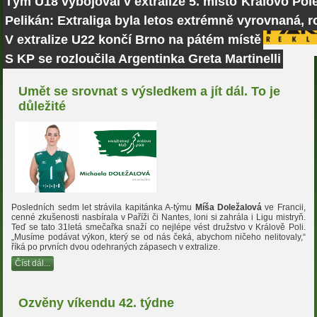
Tým U18 vybojoval v extralize 5. místo
Královo Pole
Pelikán: Extraliga byla letos extrémně vyrovnaná, r
V extralize U22 končí Brno na pátém místě
S KP se rozloučila Argentinka Greta Martinelli
Umět se srovnat s výsledkem a jít dál. To je
důležité
Posledních sedm let strávila kapitánka A-týmu
Míša Doležalová
ve Francii,
cenné zkušenosti nasbírala v Paříži či Nantes, loni si zahrála i Ligu mistryň.
Teď se tato 31letá smečařka snaží co nejlépe vést družstvo v Králově Poli.
„Musíme podávat výkon, který se od nás čeká, abychom ničeho nelitovaly,“
říká po prvních dvou odehraných zápasech v extralize.
Číst dál...
Ozvěny víkendu 42. týdne