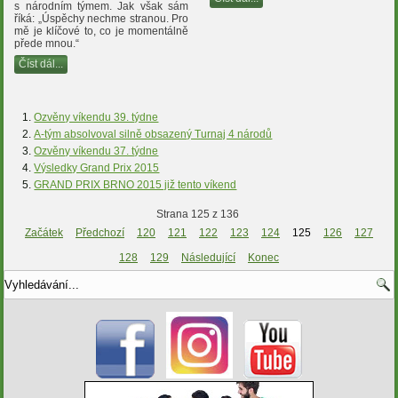
s národním týmem. Jak však sám
říká: „Úspěchy nechme stranou. Pro
mě je klíčové to, co je momentálně
přede mnou.“
Číst dál...
Ozvěny víkendu 39. týdne
A-tým absolvoval silně obsazený Turnaj 4 národů
Ozvěny víkendu 37. týdne
Výsledky Grand Prix 2015
GRAND PRIX BRNO 2015 již tento víkend
Strana 125 z 136
Začátek
Předchozí
120
121
122
123
124
125
126
127
128
129
Následující
Konec