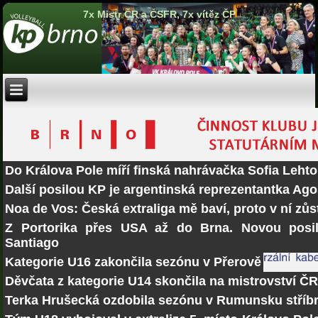
7x Mistr ČR a ČSFR, 7x vítěz ČP
Do Králova Pole míří finská nahrávačka Sofia Lehto
Další posilou KP je argentinská reprezentantka Ago
Noa de Vos: Česká extraliga mě baví, proto v ní zů
Z Portorika přes USA až do Brna. Novou posi
Santiago
Kategorie U16 zakončila sezónu v Přerově
Děvčata z kategorie U14 skončila na mistrovství Č
Terka Hrušecká ozdobila sezónu v Rumunsku stří