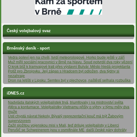
Český volejbalový svaz
Brněnský deník - sport
Vedra poleví jen na chvíli, tvrdí meteorologové. Horko bude ještě v září
Muž mířil sociální pracovnici v Brně na hlavu. Soud potvrdil dva roky vězení
O krok blíž k tramvajové trati přes výstavní Bulvár. Město hledá projektanta
Potíž pro Zbrojovku. Její zápas s Hradcem byl odložen, dva týdny si
nezahraje
Dron na letišti v Lipsku: Semtex byl v plechovce, naštěstí selhala rozbuška
iDNES.cz
Nadvláda italských volejbalistek trvá, triumfovaly i na mistrovství světa
Aféra a kontumace. Volejbalistky Vietnamu přišly o výhry, v týmu měly dva
muže
Ústí chystá návrat Nekoly. Bývalý reprezentační kouč má být Žabovým
supervizorem
Zažil složitou vojenskou misi v Mali, teď driluje volejbalisty v Liberci
Perušič se Schweinerem jsou v osmifinále ME, další české páry dohrály