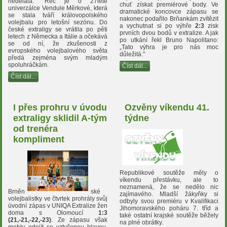
nedělala." Řeč je o 27leté
chuť získat premiérové body. Ve
univerzálce Vendule Měrkové, která
dramatické koncovce zápasu se
se stala tváří královopolského
nakonec podařilo Brňankám zvítězit
volejbalu pro letošní sezónu. Do
a vychutnat si po výhře
2:3
zisk
české extraligy se vrátila po pěti
prvních dvou bodů v extralize. A jak
letech z Německa a Itálie a očekává
po utkání řekl Bruno Napolitano:
se od ní, že zkušenosti z
„Tato výhra je pro nás moc
evropského volejbalového světa
důležitá."
předá zejména svým mladým
spoluhráčkám.
Číst dál...
Číst dál...
I přes prohru v úvodu
Ozvěny víkendu 41.
extraligy sklidil A-tým
týdne
od trenéra
kompliment
Republikové soutěže měly o
víkendu přestávku, ale to
neznamená, že se nedělo nic
Brněn
ské
zajímavého. Mladší žákyňky si
volejbalistky ve čtvrtek prohrály svůj
odbyly svou premiéru v Kvalifikaci
úvodní zápas v UNIQA Extralize žen
Jihomoravského poháru 7. tříd a
doma s Olomoucí
1:3
také ostatní krajské soutěže běžely
(21,-21,-22,-23)
. Ze zápasu však
na plné obrátky.