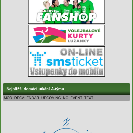
Nejbližší domácí utkání A-týmu
MOD_DPCALENDAR_UPCOMING_NO_EVENT_TEXT