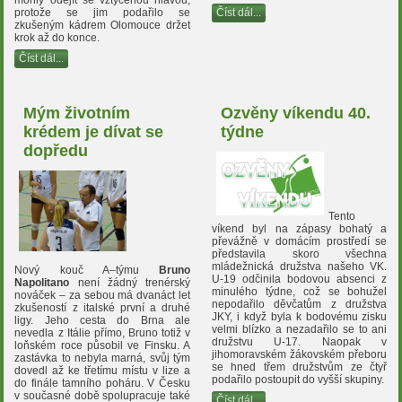
mohly odejít se vztyčenou hlavou,
Číst dál...
protože se jim podařilo se
zkušeným kádrem Olomouce držet
krok až do konce.
Číst dál...
Mým životním
Ozvěny víkendu 40.
krédem je dívat se
týdne
dopředu
Tento
víkend byl na zápasy bohatý a
převážně v domácím prostředí se
představila skoro všechna
mládežnická družstva našeho VK.
Nový kouč A–týmu
Bruno
U-19 odčinila bodovou absenci z
Napolitano
není žádný trenérský
minulého týdne, což se bohužel
nováček – za sebou má dvanáct let
nepodařilo děvčatům z družstva
zkušeností z italské první a druhé
JKY, i když byla k bodovému zisku
ligy. Jeho cesta do Brna ale
velmi blízko a nezadařilo se to ani
nevedla z Itálie přímo, Bruno totiž v
družstvu U-17. Naopak v
loňském roce působil ve Finsku. A
jihomoravském žákovském přeboru
zastávka to nebyla marná, svůj tým
se hned třem družstvům ze čtyř
dovedl až ke třetímu místu v lize a
podařilo postoupit do vyšší skupiny.
do finále tamního poháru. V Česku
v současné době spolupracuje také
Číst dál...