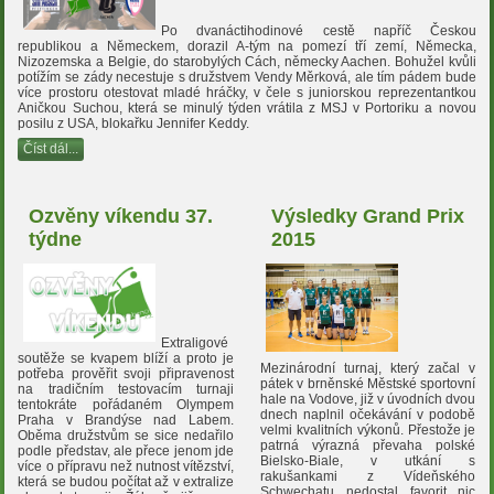
Po dvanáctihodinové cestě napříč Českou
republikou a Německem, dorazil A-tým na pomezí tří zemí, Německa,
Nizozemska a Belgie, do starobylých Cách, německy Aachen. Bohužel kvůli
potížím se zády necestuje s družstvem Vendy Měrková, ale tím pádem bude
více prostoru otestovat mladé hráčky, v čele s juniorskou reprezentantkou
Aničkou Suchou, která se minulý týden vrátila z MSJ v Portoriku a novou
posilu z USA, blokařku Jennifer Keddy.
Číst dál...
Ozvěny víkendu 37.
Výsledky Grand Prix
týdne
2015
Extraligové
soutěže se kvapem blíží a proto je
Mezinárodní turnaj, který začal v
potřeba prověřit svoji připravenost
pátek v brněnské Městské sportovní
na tradičním testovacím turnaji
hale na Vodove, již v úvodních dvou
tentokráte pořádaném Olympem
dnech naplnil očekávání v podobě
Praha v Brandýse nad Labem.
velmi kvalitních výkonů. Přestože je
Oběma družstvům se sice nedařilo
patrná výrazná převaha polské
podle představ, ale přece jenom jde
Bielsko-Biale, v utkání s
více o přípravu než nutnost vítězství,
rakušankami z Vídeňského
která se budou počítat až v extralize
Schwechatu nedostal favorit nic