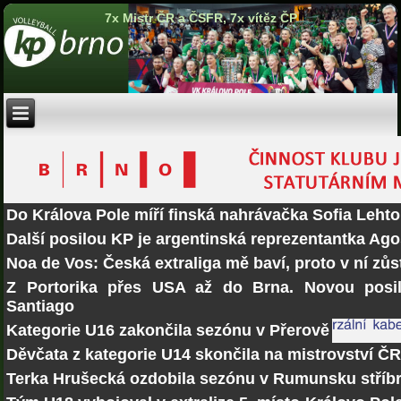
7x Mistr ČR a ČSFR, 7x vítěz ČP
Do Králova Pole míří finská nahrávačka Sofia Lehto
Další posilou KP je argentinská reprezentantka Ago
Noa de Vos: Česká extraliga mě baví, proto v ní zů
Z Portorika přes USA až do Brna. Novou posi
Santiago
Kategorie U16 zakončila sezónu v Přerově
Děvčata z kategorie U14 skončila na mistrovství Č
Terka Hrušecká ozdobila sezónu v Rumunsku stří