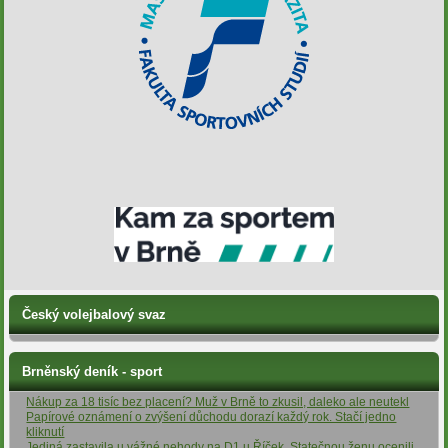
Český volejbalový svaz
Brněnský deník - sport
Nákup za 18 tisíc bez placení? Muž v Brně to zkusil, daleko ale neutekl
Papírové oznámení o zvýšení důchodu dorazí každý rok. Stačí jedno
kliknutí
Jediná zastavila u vážné nehody na D1 u Říček. Statečnou ženu ocenili