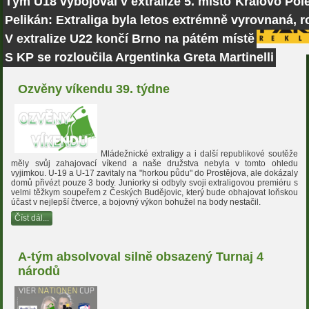
Tým U18 vybojoval v extralize 5. místo
Královo Pole
Pelikán: Extraliga byla letos extrémně vyrovnaná, r
V extralize U22 končí Brno na pátém místě
S KP se rozloučila Argentinka Greta Martinelli
Ozvěny víkendu 39. týdne
Mládežnické extraligy a i další republikové soutěže
měly svůj zahajovací víkend a naše družstva nebyla v tomto ohledu
vyjimkou. U-19 a U-17 zavitaly na "horkou půdu" do Prostějova, ale dokázaly
domů přivézt pouze 3 body. Juniorky si odbyly svoji extraligovou premiéru s
velmi těžkym soupeřem z Českých Budějovic, který bude obhajovat loňskou
účast v nejlepší čtverce, a bojovný výkon bohužel na body nestačil.
Číst dál...
A-tým absolvoval silně obsazený Turnaj 4
národů