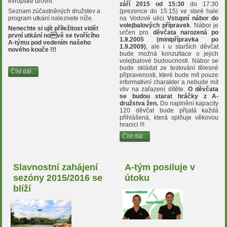
evropské úrovni.
září 2015 od 15:30
do 17:30
Seznam zúčastněných družstev a
(prezence do 15:15) ve staré hale
program utkání naleznete níže.
na Vodové ulici
Vstupní nábor do
volejbalových přípravek
. Nábor je
Nenechte si ujít příležitost vidět
určen pro
děvčata narozená po
první utkání
nově se tvořícího
1.9.2005 (minipřípravka po
A-týmu
pod vedením našeho
1.9.2009)
, ale i u starších děvčat
nového kouče !!!
bude možná konzultace o jejich
volejbalové budoucnosti. Nábor se
bude skládat ze testování tělesné
Číst dál...
připravenosti, které bude mít pouze
informativní charakter a nebude mít
vliv na zařazení dítěte.
O děvčata
se budou starat hráčky z A-
družstva žen.
Do naplnění kapacity
120 děvčat bude přijatá každá
přihlášená, která splňuje věkovou
hranici !!!
Číst dál...
Slavnostní zahájení
A-tým posiluje v
sezóny 2015/2016 se
útoku
blíží