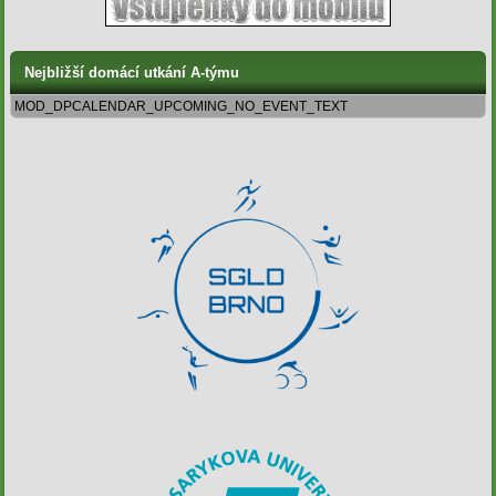
Nejbližší domácí utkání A-týmu
MOD_DPCALENDAR_UPCOMING_NO_EVENT_TEXT