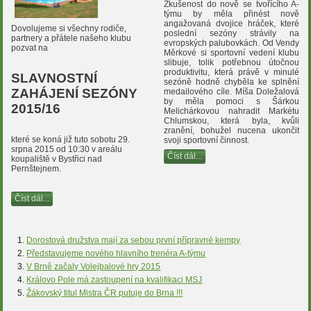
Zkušenost do nově se tvořícího A-
týmu by měla přinést nově
angažovaná dvojice hráček, které
Dovolujeme si všechny rodiče,
poslední sezóny strávily na
partnery a přátele našeho klubu
evropských palubovkách. Od Vendy
pozvat na
Měrkové si sportovní vedení klubu
slibuje, tolik potřebnou útočnou
produktivitu, která právě v minulé
SLAVNOSTNÍ
sezóně hodně chyběla ke splnění
ZAHÁJENÍ SEZÓNY
medailového cíle. Míša Doležalová
by měla pomoci s Šárkou
2015/16
Melichárkovou nahradit Markétu
Chlumskou, která byla,
kvůli
zranění,
bohužel nucena ukončit
které se koná již tuto sobotu 29.
svoji sportovní činnost.
srpna 2015 od 10:30 v areálu
Číst dál...
koupaliště v Bystřici nad
Pernštejnem.
Číst dál...
Dorostová družstva mají za sebou první přípravné kempy
Představujeme nového hlavního trenéra A-týmu
V Brně začaly Volejbalové hry 2015
Královo Pole má zastoupení na kvalifikaci MSJ
Žákovský titul Mistra ČR putuje do Brna !!!