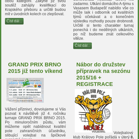
obou kategorii. Žákyně již svou
zadarmo. Utkání domácího A-týmu s
soutěž zahájily kvalifikací do
Vasasem Budapešť nabídlo vše co
Krajského přeboru a určitě budou
může laik i odborník od kvalitních
mít v úvodních kolech co zlepšovat.
týmů očekávat a o konečném
Číst dál...
výsledku rozhodly pouze drobnosti.
Určitě si tento charakter turnaj
ponechá i do nedělných utkáních,
po níž budeme znát celkového
vítěze.
Číst dál...
GRAND PRIX BRNO
Nábor do družstev
2015 již tento víkend
přípravek na sezónu
2015/16 +
REGISTRACE
Vážení příznivci, dovolujeme si Vás
pozvat k návštěvě již 4. ročníku
turnaje GRAND PRIX BRNO 2015.
Po minuloročním půstu, vám
můžeme opět nabídnout kvalitní
pole zahraničních účastníku,
Volejbalový
slibující volejbal na špičkové
klub Královo Pole pořádá v úterý
8.