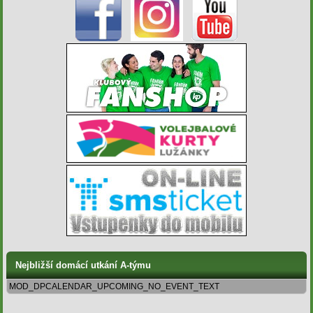
Nejbližší domácí utkání A-týmu
MOD_DPCALENDAR_UPCOMING_NO_EVENT_TEXT