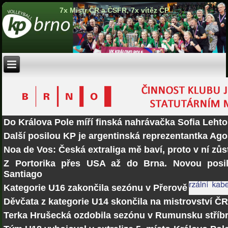
7x Mistr ČR a ČSFR, 7x vítěz ČP
Do Králova Pole míří finská nahrávačka Sofia Lehto
Další posilou KP je argentinská reprezentantka Ago
Noa de Vos: Česká extraliga mě baví, proto v ní zů
Z Portorika přes USA až do Brna. Novou posi
Santiago
Kategorie U16 zakončila sezónu v Přerově
Děvčata z kategorie U14 skončila na mistrovství Č
Terka Hrušecká ozdobila sezónu v Rumunsku stří