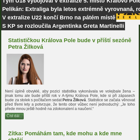
Tým U18 vybojoval v extralize 5. místo
Královo Pole
Pelikán: Extraliga byla letos extrémně vyrovnaná, r
V extralize U22 končí Brno na pátém místě
S KP se rozloučila Argentinka Greta Martinelli
Statističkou Králova Pole bude v příští sezóně
Petra Žilková
Není úplně obvyklé, aby pozici statistika vykonávala ve volejbale žena –
jinak tomu ale bude příští rok v A-týmu Králova Pole, kde si při zápasech
bude za stolek s počítačem sedat
Petra Žilková
. Statistice se začala věnovat
před třemi lety a potvrzuje, že tento obor vůbec není jednoduchý: „Je toho
přede mnou ještě hodně na zdokonalení a naučení.“
Číst dál...
Zítka: Pomáhám tam, kde mohu a kde mne