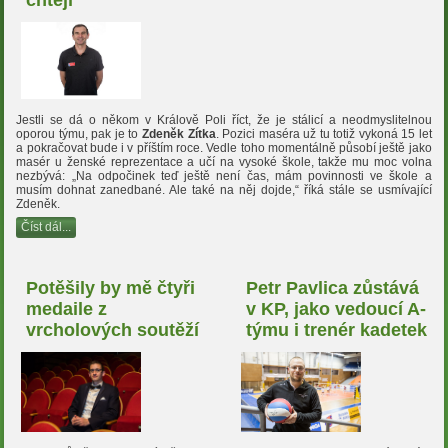
chtějí
Jestli se dá o někom v Králově Poli říct, že je stálicí a neodmyslitelnou
oporou týmu, pak je to
Zdeněk Zítka
. Pozici maséra už tu totiž vykoná 15 let
a pokračovat bude i v příštím roce. Vedle toho momentálně působí ještě jako
masér u ženské reprezentace a učí na vysoké škole, takže mu moc volna
nezbývá: „Na odpočinek teď ještě není čas, mám povinnosti ve škole a
musím dohnat zanedbané. Ale také na něj dojde,“ říká stále se usmívající
Zdeněk.
Číst dál...
Potěšily by mě čtyři
Petr Pavlica zůstává
medaile z
v KP, jako vedoucí A-
vrcholových soutěží
týmu i trenér kadetek