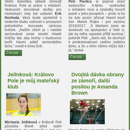
Petr Pavlica
si poprvé práci
Velmi důležitou oblastí činnosti
vedoucího A-týmu vyzkoušel
Králova Pole je práce s mládeží.
v loňském roce a výsledky hovoří
Vedoucím dorostové složky pro
jasně v jeho prospěch – proto si ho
následující roky byl ustaven
Erik
na tuto pozici přizval hlavní kouč
Nezhoda
, který bude společně s
žen Marek Rojko i pro sezónu
vedením klubu usilovat o prosazení
2016/2017. „S Markem jsme se
jednotného konceptu výchovy
domluvili na spolupráci a řekli si,
hráček. „Naším cílem je i nadále
jak by měla vypadat příští sezóna,“
vychovávat svoje vlastní mladé
potvrdil Petr. „Jsem rád, že dochází
hráčky tak, aby mohly v budoucnu
k profesionalizaci celého našeho
tvořit hlavní páteř seniorského
týmu, a že u toho všeho můžu být i
týmu," uvedl k tomu Erik.
já,“ dodal.
Číst dál...
Číst dál...
Jelínková: Královo
Dvojitá dávka obrany
Pole je můj mateřský
ze zámoří, další
klub
posilou je Amanda
Brown
Michaela Jelínková
v Králově Poli
působila těsně před svým