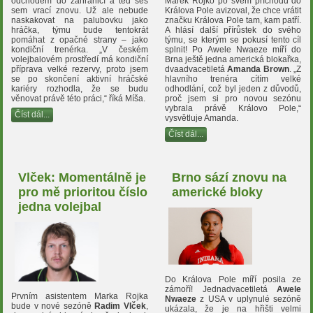
Marek Rojko po svém příchodu do
odchodem do zahraničí a teď ses
Králova Pole avizoval, že chce vrátit
sem vrací znovu. Už ale nebude
značku Králova Pole tam, kam patří.
naskakovat na palubovku jako
A hlásí další přírůstek do svého
hráčka, týmu bude tentokrát
týmu, se kterým se pokusí tento cíl
pomáhat z opačné strany – jako
splnit! Po Awele Nwaeze míří do
kondiční trenérka. „V českém
Brna ještě jedna americká blokařka,
volejbalovém prostředí má kondiční
dvaadvacetiletá
Amanda Brown
. „Z
příprava velké rezervy, proto jsem
hlavního trenéra cítím velké
se po skončení aktivní hráčské
odhodlání, což byl jeden z důvodů,
kariéry rozhodla, že se budu
proč jsem si pro novou sezónu
věnovat právě této práci,“ říká Míša.
vybrala právě Královo Pole,“
Číst dál...
vysvětluje Amanda.
Číst dál...
Vlček: Momentálně je
Brno sází znovu na
pro mě prioritou číslo
americké bloky
jedna volejbal
Do Králova Pole míří posila ze
zámoří! Jednadvacetiletá
Awele
Prvním asistentem Marka Rojka
Nwaeze
z USA v uplynulé sezóně
bude v nové sezóně
Radim Vlček
,
ukázala, že je na hřišti velmi