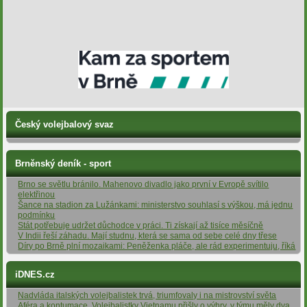
Český volejbalový svaz
Brněnský deník - sport
Brno se světlu bránilo. Mahenovo divadlo jako první v Evropě svítilo
elektřinou
Šance na stadion za Lužánkami: ministerstvo souhlasí s výškou, má jednu
podmínku
Stát potřebuje udržet důchodce v práci. Ti získají až tisíce měsíčně
V Indii řeší záhadu. Mají studnu, která se sama od sebe celé dny třese
Díry po Brně plní mozaikami: Peněženka pláče, ale rád experimentuju, říká
iDNES.cz
Nadvláda italských volejbalistek trvá, triumfovaly i na mistrovství světa
Aféra a kontumace. Volejbalistky Vietnamu přišly o výhry, v týmu měly dva