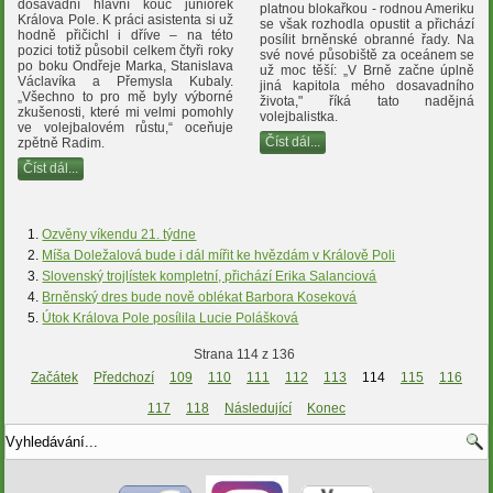
dosavadní hlavní kouč juniorek
platnou blokařkou - rodnou Ameriku
Králova Pole. K práci asistenta si už
se však rozhodla opustit a přichází
hodně přičichl i dříve – na této
posílit brněnské obranné řady. Na
pozici totiž působil celkem čtyři roky
své nové působiště za oceánem se
po boku Ondřeje Marka, Stanislava
už moc těší: „V Brně začne úplně
Václavíka a Přemysla Kubaly.
jiná kapitola mého dosavadního
„Všechno to pro mě byly výborné
života," říká tato nadějná
zkušenosti, které mi velmi pomohly
volejbalistka.
ve volejbalovém růstu,“ oceňuje
Číst dál...
zpětně Radim.
Číst dál...
Ozvěny víkendu 21. týdne
Míša Doležalová bude i dál mířit ke hvězdám v Králově Poli
Slovenský trojlístek kompletní, přichází Erika Salanciová
Brněnský dres bude nově oblékat Barbora Koseková
Útok Králova Pole posílila Lucie Polášková
Strana 114 z 136
Začátek
Předchozí
109
110
111
112
113
114
115
116
117
118
Následující
Konec