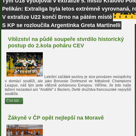
Tým U18 vybojoval v extralize 5. místo
Královo Pole
Pelikán: Extraliga byla letos extrémně vyrovnaná, r
V extralize U22 končí Brno na pátém místě
S KP se rozloučila Argentinka Greta Martinelli
Vítězství na půdě soupeře stvrdilo historický
postup do 2.kola poháru CEV
Letošní začátek sezóny je sice provázen neúspěchy
v domácí soutěži, ale jako Borussie Dortmund ve fotbalové Champions
League, náš tým jede vítězně pohárovou Evropou. Věříme, že toto naše
tažení nezastaví ani "Andělé" z Beziers, čtvrté družstva francouzské nejvyšší
soutěže.
Číst dál...
Žákyně v ČP opět nejlepší na Moravě