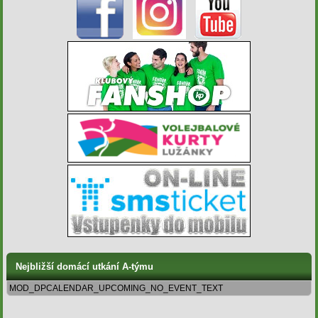
Nejbližší domácí utkání A-týmu
MOD_DPCALENDAR_UPCOMING_NO_EVENT_TEXT