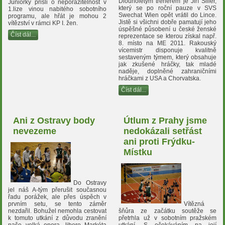
Dlouholetým trenérem je Jiří Šiller,
Juniorky přišli o neporazitelnost v
který se po roční pauze v SVS
1.lize vinou nabitého sobotního
Swechat Wien opět vrátil do Lince.
programu, ale hřát je mohou 2
Jistě si všichni dobře pamatují jeho
vítězství v rámci KP I. žen.
úspěšné působení u české ženské
Číst dál...
reprezentace se kterou získal např.
8. místo na ME 2011. Rakouský
vícemistr disponuje kvalitně
sestaveným týmem, který obsahuje
jak zkušené hráčky, tak mladé
naděje, doplněné zahraničními
hráčkami z USA a Chorvatska.
Číst dál...
Ani z Ostravy body
Útlum z Prahy jsme
nevezeme
nedokázali setřást
ani proti Frýdku-
Místku
Do Ostravy
jel náš A-tým přerušit současnou
řadu porážek, ale přes úspěch v
prvním setu, se tento záměr
Vítězná
nezdařil. Bohužel nemohla cestovat
šňůra ze začátku soutěže se
k tomuto utkání z důvodu zranění
přetrhla už v sobotním pražském
naše velká opora, libero Markéta
utkání. S očekáváním na její