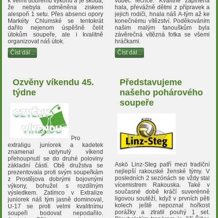
k velmi dobrému výkonu a je škoda,
vůbec lechce. Kvalitně zaplněná
že nebyla odměněna ziskem
hala, převážně dětmi z přípravek a
alespoň 1 setu. Přes absenci opory
jejich rodiči, hnala náš A-tým až ke
Markéty Chlumské se tentokrát
konečnému vítězství. Poděkováním
dařilo nejenom úspěšně čelit
našim malým fanouškům byla
útokům soupeře, ale i kvalitně
závěrečná vítězná fotka se všemi
organizovat náš útok.
hráčkami.
Číst dál...
Číst dál...
Ozvěny víkendu 45.
Představujeme
týdne
našeho pohárového
soupeře
Pro
extraligu juniorek a kadetek
znamenal uplynulý víkend
přehoupnutí se do druhé poloviny
Askö Linz-Steg patří mezi tradiční
základní částí. Obě družstva se
nejlepší rakouské ženské týmy. V
prezentovala proti svým soupeřkám
posledních 2 sezónách se vždy stal
z Prostějova dobrými bojovnými
vícemistrem Rakouska. Také v
výkony, bohužel s rozdílným
současné době kráčí suverénně
výsledkem. Zatímco v Extralize
ligovou soutěží, když v prvních pěti
juniorek náš tým jasně dominoval,
kolech ještě nepoznal hořkost
U-17 se proti velmi kvalitnímu
porážky a ztratil pouhý 1 set.
soupeři bodovat nepodařilo.