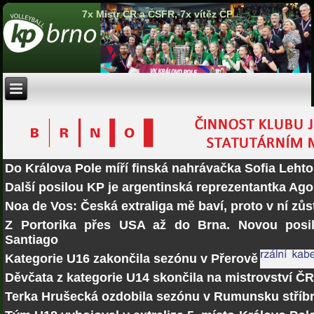
7x Mistr ČR a ČSFR, 7x vítěz ČP
Do Králova Pole míří finská nahrávačka Sofia Lehto
Další posilou KP je argentinská reprezentantka Ago
Noa de Vos: Česká extraliga mě baví, proto v ní zů
Z Portorika přes USA až do Brna. Novou posi
Santiago
Kategorie U16 zakončila sezónu v Přerově
Děvčata z kategorie U14 skončila na mistrovství Č
Terka Hrušecká ozdobila sezónu v Rumunsku stří