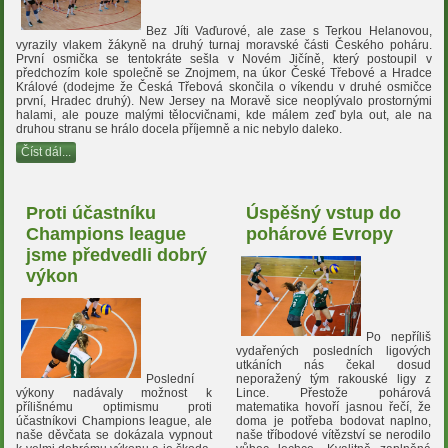
Bez Jíti Vaďurové, ale zase s Terkou Helanovou,
vyrazily vlakem žákyně na druhý turnaj moravské části Českého poháru.
První osmička se tentokráte sešla v Novém Jičíně, který postoupil v
předchozím kole společně se Znojmem, na úkor České Třebové a Hradce
Králové (dodejme že Česká Třebová skončila o víkendu v druhé osmičce
první, Hradec druhý). New Jersey na Moravě sice neoplývalo prostornými
halami, ale pouze malými tělocvičnami, kde málem zeď byla out, ale na
druhou stranu se hrálo docela příjemně a nic nebylo daleko.
Číst dál...
Proti účastníku
Úspěšný vstup do
Champions league
pohárové Evropy
jsme předvedli dobrý
výkon
Po nepříliš
vydařených posledních ligových
utkáních nás čekal dosud
Poslední
neporažený tým rakouské ligy z
výkony nadávaly možnost k
Lince. Přestože pohárová
přílišnému optimismu proti
matematika hovoří jasnou řečí, že
účastníkovi Champions league, ale
doma je potřeba bodovat naplno,
naše děvčata se dokázala vypnout
naše tříbodové vítězství se nerodilo