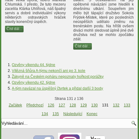
Chlumská. I přesto, že tuto mezeru
opětovné návázání jsme hleděli k
zacelila Klárka Uhlířová, náš špatný
dnešnímu utkání. Soupeřem jim
servis a dobré individuální výkony
mělo být tápající družstvo Sokola
některých ostravských hráček
Frýdek-Místek, které po posledních
slavily konenčný úspěch.
neúspěších udělalo změnu na
trenérském postu. Na hřišti ovšem
Číst dál...
diváci mohli sledovat úplně jiné dvě
družstva než se mohlo zpočátku
zdát.
Číst dál...
Ozvěny víkendu 44. týdne
Vítězná šňůra A-týmu nekončí ani po 3. kole
Žákyně na Českém poháru nepoznaly hořkost porážky
Ozvěny víkendu 42. týdne
A-tým navázal na úspěšný čtvrtek a přidal další 3 body
Strana 131 z 136
Začátek
Předchozí
126
127
128
129
130
131
132
133
134
135
Následující
Konec