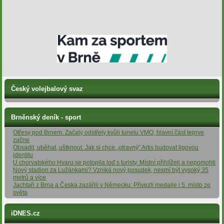
Český volejbalový svaz
Brněnský deník - sport
Otřesy pod Brnem. Začaly odstřely kvůli tunelu VMO, hlavní část teprve
začne
Obsadit, uběhat, uštknout. Jak si chce „otravný“ Artis budovat ligovou
identitu
U chorvatského Hvaru se potopila loď s turisty. Místní přihlíželi a nepomohli
Nový stadion za Lužánkami? Vzniká nový posudek, nesmí být vysoký 35
metrů a více
Jachtaři z Brna a Česka zazářili v Německu: Přivezli medaile i 5. místo ze
světa
iDNES.cz