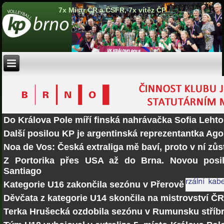
7x Mistr ČR a ČSFR, 7x vítěz ČP
Do Králova Pole míří finská nahrávačka Sofia Lehto
Další posilou KP je argentinská reprezentantka Ago
Noa de Vos: Česká extraliga mě baví, proto v ní zů
Z Portorika přes USA až do Brna. Novou posi
Santiago
Kategorie U16 zakončila sezónu v Přerově
Děvčata z kategorie U14 skončila na mistrovství Č
Terka Hrušecká ozdobila sezónu v Rumunsku stří