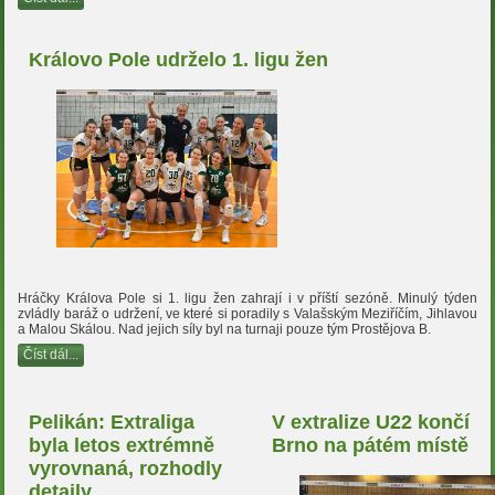
Královo Pole udrželo 1. ligu žen
Hráčky Králova Pole si 1. ligu žen zahrají i v příští sezóně. Minulý týden
zvládly baráž o udržení, ve které si poradily s Valašským Meziříčím, Jihlavou
a Malou Skálou. Nad jejich síly byl na turnaji pouze tým Prostějova B.
Číst dál...
Pelikán: Extraliga
V extralize U22 končí
byla letos extrémně
Brno na pátém místě
vyrovnaná, rozhodly
detaily