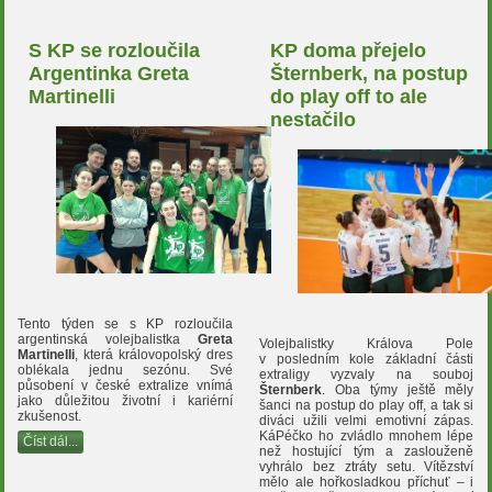
S KP se rozloučila
KP doma přejelo
Argentinka Greta
Šternberk, na postup
Martinelli
do play off to ale
nestačilo
Tento týden se s KP rozloučila
argentinská volejbalistka
Greta
Volejbalistky Králova Pole
Martinelli
, která královopolský dres
v posledním kole základní části
oblékala jednu sezónu. Své
extraligy vyzvaly na souboj
působení v české extralize vnímá
Šternberk
. Oba týmy ještě měly
jako důležitou životní i kariérní
šanci na postup do play off, a tak si
zkušenost.
diváci užili velmi emotivní zápas.
KáPéčko ho zvládlo mnohem lépe
Číst dál...
než hostující tým a zaslouženě
vyhrálo bez ztráty setu. Vítězství
mělo ale hořkosladkou příchuť – i