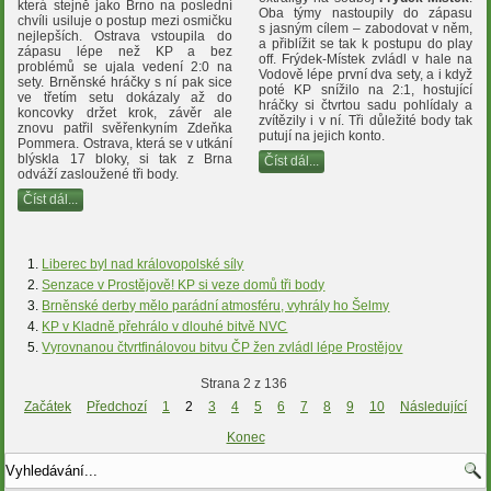
která stejně jako Brno na poslední
Oba týmy nastoupily do zápasu
chvíli usiluje o postup mezi osmičku
s jasným cílem – zabodovat v něm,
nejlepších. Ostrava vstoupila do
a přiblížit se tak k postupu do play
zápasu lépe než KP a bez
off. Frýdek-Místek zvládl v hale na
problémů se ujala vedení 2:0 na
Vodově lépe první dva sety, a i když
sety. Brněnské hráčky s ní pak sice
poté KP snížilo na 2:1, hostující
ve třetím setu dokázaly až do
hráčky si čtvrtou sadu pohlídaly a
koncovky držet krok, závěr ale
zvítězily i v ní. Tři důležité body tak
znovu patřil svěřenkyním Zdeňka
putují na jejich konto.
Pommera. Ostrava, která se v utkání
blýskla 17 bloky, si tak z Brna
Číst dál...
odváží zasloužené tři body.
Číst dál...
Liberec byl nad královopolské síly
Senzace v Prostějově! KP si veze domů tři body
Brněnské derby mělo parádní atmosféru, vyhrály ho Šelmy
KP v Kladně přehrálo v dlouhé bitvě NVC
Vyrovnanou čtvrtfinálovou bitvu ČP žen zvládl lépe Prostějov
Strana 2 z 136
Začátek
Předchozí
1
2
3
4
5
6
7
8
9
10
Následující
Konec