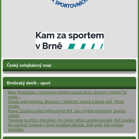
Český volejbalový svaz
Brněnský deník - sport
Bijec Procházka v nečekané exhibici porazil ženu. Nechat ji vyhrát? To
nejde...
Sparta opět prohrála. Blázinec v Teplicích: rekord a deset gólů, Plzeň
ztratila
Plaga: Zrušíme rušení přípravných tříd. Jak v Pyšné princezně, žasnou
učitelé
Tragédie na I/53 u Pohořelic. Po čelním střetu zemřeli dva lidé, čtyři zranění
Na náměstí Svobody v Brně rozdělali táborák. Zněl zpěv, lidé opékali
špekáčky