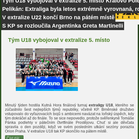
Tým U18 vybojoval v extralize 5. místo
Královo Pole
Pelikán: Extraliga byla letos extrémně vyrovnaná, r
V extralize U22 končí Brno na pátém místě
S KP se rozloučila Argentinka Greta Martinelli
Tým U18 vybojoval v extralize 5. místo
Minulý týden hostila Kutná Hora finálový turnaj
extraligy U18
, kterého se
zúčastnilo šest nejlepších týmů republiky, včetně KP. Brněnské družstvo
vstupovalo do vyřazovacích bojů s ambicemi navázat na loňský úspěch, kdy
tým dokráčel až do finále. To se sice nepovedlo, protože svěřenkyně Tomáše
Pánka podlehly v pátečním čtvrtfinále Prostějovu. Chuť si ale děvčata
spravila o den později, když ve svém posledním utkání sezóny porazila
Orion Praha. V extralize U18 tak KP skončilo na pátem místě.
Číst dál...