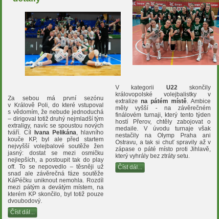
V kategorii
U22
skončily
královopolské volejbalistky v
Za sebou má první sezónu
extralize
na pátém místě
. Ambice
v Králově Poli, do které vstupoval
měly vyšší - na závěrečném
s vědomím, že nebude jednoduchá
finálovém turnaji, který tento týden
– dirigoval totiž druhý nejmladší tým
hostí Přerov, chtěly zabojovat o
extraligy, navíc se spoustou nových
medaile. V úvodu turnaje však
tváří. Cíl
Ivana Pelikána
, hlavního
nestačily na Olymp Praha ani
kouče KP, byl ale před startem
Ostravu, a tak si chuť spravily až v
nejvyšší volejbalové soutěže žen
zápase o páté místo proti Jihlavě,
jasný: dostat se mezi osmičku
který vyhrály bez ztráty setu.
nejlepších, a postoupit tak do play
off. To se nepovedlo – těsněji už
Číst dál...
snad ale závěrečná fáze soutěže
KáPéčku uniknout nemohla. Rozdíl
mezi pátým a devátým místem, na
kterém KP skončilo, byl totiž pouze
dvoubodový.
Číst dál...