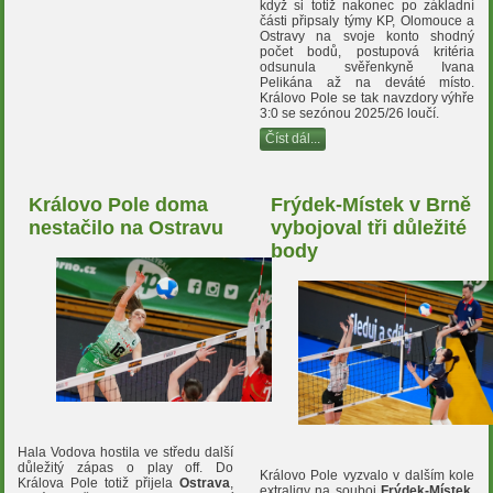
když si totiž nakonec po základní
části připsaly týmy KP, Olomouce a
Ostravy na svoje konto shodný
počet bodů, postupová kritéria
odsunula svěřenkyně Ivana
Pelikána až na deváté místo.
Královo Pole se tak navzdory výhře
3:0 se sezónou 2025/26 loučí.
Číst dál...
Královo Pole doma
Frýdek-Místek v Brně
nestačilo na Ostravu
vybojoval tři důležité
body
Hala Vodova hostila ve středu další
důležitý zápas o play off. Do
Královo Pole vyzvalo v dalším kole
Králova Pole totiž přijela
Ostrava
,
extraligy na souboj
Frýdek-Místek
.