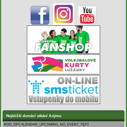
Nejbližší domácí utkání A-týmu
MOD_DPCALENDAR_UPCOMING_NO_EVENT_TEXT