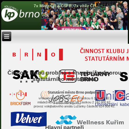
7x Mistr ČR a ČSFR, 7x vítěz ČP
Činnost klubu probíhá s finanční podporou
statutárního města Brna
Statutární město Brno podporuje
vrcholový sport v našem VK částkou 6 106 000 Kč,
mládežnický sport našeho VK částkou 2 182 000 Kč,
provoz volejbalového areálu Lužánky částkou 624 000 Kč.
Hlavní partneři