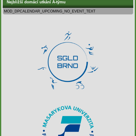
Nejbližší domácí utkání A-týmu
MOD_DPCALENDAR_UPCOMING_NO_EVENT_TEXT