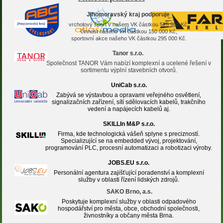
Jihomoravský kraj podporuje
vrcholový sport v našem VK částkou 525 980 Kč,
činnost našeho VK částkou 150 000 Kč,
sportovní akce našeho VK částkou 295 000 Kč.
Tanor s.r.o.
Společnost TANOR Vám nabízí komplexní a ucelené řešení v
sortimentu výplní stavebních otvorů.
UniCab s.r.o.
Zabývá se výstavbou a opravami veřejného osvětlení,
signalizačních zařízení, sítí sdělovacích kabelů, trakčního
vedení a napájecích kabelů aj.
SKILLIn M&P s.r.o.
Firma, kde technologická vášeň splyne s precizností.
Specializující se na embedded vývoj, projektování,
programování PLC, procesní automatizaci a robotizaci výroby.
JOBS.EU s.r.o.
Personální agentura zajišťující poradenství a komplexní
služby v oblasti řízení lidských zdrojů.
SAKO Brno, a.s.
Poskytuje komplexní služby v oblasti odpadového
hospodářství pro města, obce, obchodní společnosti,
živnostníky a občany města Brna.