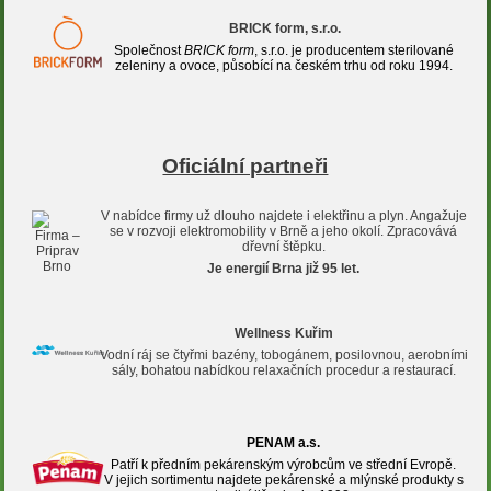
BRICK form, s.r.o.
Společnost
BRICK form
, s.r.o. je producentem sterilované
zeleniny a ovoce, působící na českém trhu od roku 1994.
Oficiální partneři
V nabídce firmy už dlouho najdete i elektřinu a plyn. Angažuje
se v rozvoji elektromobility v Brně a jeho okolí. Zpracovává
dřevní štěpku.
Je energií Brna již 95 let.
Wellness Kuřim
Vodní ráj se čtyřmi bazény, tobogánem, posilovnou, aerobními
sály, bohatou nabídkou relaxačních procedur a restaurací.
PENAM a.s.
Patří k předním pekárenským výrobcům ve střední Evropě.
V jejich sortimentu najdete pekárenské a mlýnské produkty s