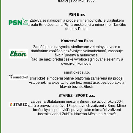
tradicí již od roku 1992.
PSN Brno
Zabývá se nákupem a prodejem nemovitostí, je vlastníkem
areálu Brno Jedna na Plynárenské ulici a mimo jiné i Tančího
domu v Praze.
Konzervárna Ekon
Zaměřuje se na výrobu sterilované zeleniny a ovoce a
dodáváme zboží do nezávislých velkoobchodů, zásobuje
školní jídelny a nemocnice.
Řadí se mezi přední české výrobce sterilované zeleniny a
ovocných kompotů.
smsticket s.r.o.
smsticket je moderní online platforma zaměřená na prodej
vstupenek na akce. ... To vše bez registrace, bez poplatků a
hlavně bez složitostí.
STAREZ - SPORT, a.s.
založená Statutárním městem Brnem, se už od roku 2004
stará o provoz a správu 18 sportovních zařízení v Brně. Mimo
brněnských sportovišť spravuje také rekreační zařízení
Jasenka v obci Zubří u Nového Města na Moravě.