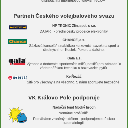
distribucí na internetovou televizi TVCOM.
Partneři Českého volejbalového svazu
HP TRONIC Zlín, spol. s r.o.
DATART - přední český prodejce elektroniky.
CHANCE, a.s.
Sázková kancelář s nabídkou kurzovních sázek na sport a
číselných her, Kostek, Pokeru a dalšího.
Gala a.s.
Výrobce a dodavatel sportovních míčů, nosičů pro zahradní a
záchranářskou techniku
a boxovacích pytlů.
Kv.Řezáč
Sítě pro všechny a na všechno.
S námi sportujete bezpečně.
VK Královo Pole podporuje
Nadační fond Modrý hroch
Nemáme hroší kůži.
Pomáháme zraněným dětem - podporujeme dětskou
traumatologii.