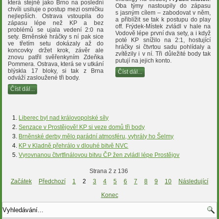
která stejně jako Brno na poslední
Oba týmy nastoupily do zápasu
chvíli usiluje o postup mezi osmičku
s jasným cílem – zabodovat v něm,
nejlepších. Ostrava vstoupila do
a přiblížit se tak k postupu do play
zápasu lépe než KP a bez
off. Frýdek-Místek zvládl v hale na
problémů se ujala vedení 2:0 na
Vodově lépe první dva sety, a i když
sety. Brněnské hráčky s ní pak sice
poté KP snížilo na 2:1, hostující
ve třetím setu dokázaly až do
hráčky si čtvrtou sadu pohlídaly a
koncovky držet krok, závěr ale
zvítězily i v ní. Tři důležité body tak
znovu patřil svěřenkyním Zdeňka
putují na jejich konto.
Pommera. Ostrava, která se v utkání
blýskla 17 bloky, si tak z Brna
Číst dál...
odváží zasloužené tři body.
Číst dál...
Liberec byl nad královopolské síly
Senzace v Prostějově! KP si veze domů tři body
Brněnské derby mělo parádní atmosféru, vyhrály ho Šelmy
KP v Kladně přehrálo v dlouhé bitvě NVC
Vyrovnanou čtvrtfinálovou bitvu ČP žen zvládl lépe Prostějov
Strana 2 z 136
Začátek
Předchozí
1
2
3
4
5
6
7
8
9
10
Následující
Konec