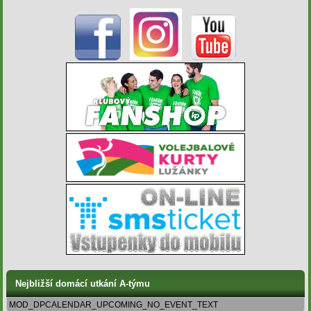
Nejbližší domácí utkání A-týmu
MOD_DPCALENDAR_UPCOMING_NO_EVENT_TEXT