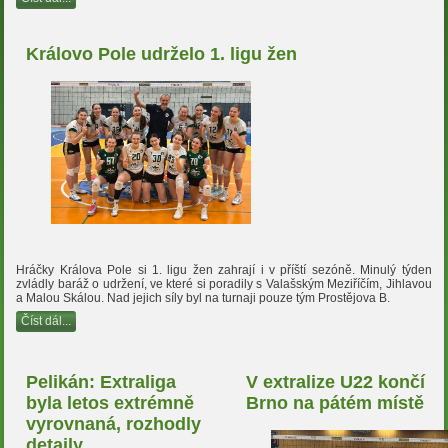
Královo Pole udrželo 1. ligu žen
Hráčky Králova Pole si 1. ligu žen zahrají i v příští sezóně. Minulý týden
zvládly baráž o udržení, ve které si poradily s Valašským Meziříčím, Jihlavou
a Malou Skálou. Nad jejich síly byl na turnaji pouze tým Prostějova B.
Číst dál...
Pelikán: Extraliga
V extralize U22 končí
byla letos extrémně
Brno na pátém místě
vyrovnaná, rozhodly
detaily