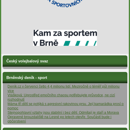
Český volejbalový svaz
Brněnský deník - sport
Deník.cz v červenci četlo 4,4 milionu lidí. Meziročně o téměř půl milionu
více
Vlášková: Uprostřed emočního chaosu potřebujete průvodce, ne cizí
rozhodnutí
Máma tří dětí se potýká s agresivní rakovinou prsu. Její kamarádka prosí o
pomoc
Stejnopohlavní vztahy jsou stabilní i bez dětí. Odmítají je staří a Morava
Opravené brouzdaliště na Lesné po letech otevře. Součástí bude i
občerstvení