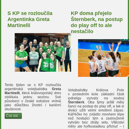
S KP se rozloučila
KP doma přejelo
Argentinka Greta
Šternberk, na postup
Martinelli
do play off to ale
nestačilo
Tento týden se s KP rozloučila
argentinská volejbalistka
Greta
Volejbalistky Králova Pole
Martinelli
, která královopolský dres
v posledním kole základní části
oblékala jednu sezónu. Své
extraligy vyzvaly na souboj
působení v české extralize vnímá
Šternberk
. Oba týmy ještě měly
jako důležitou životní i kariérní
šanci na postup do play off, a tak si
zkušenost.
diváci užili velmi emotivní zápas.
KáPéčko ho zvládlo mnohem lépe
Číst dál...
než hostující tým a zaslouženě
vyhrálo bez ztráty setu. Vítězství
mělo ale hořkosladkou příchuť – i