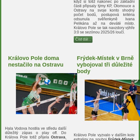
když si totiž nakonec po základní
části připsaly týmy KP, Olomouce a
Ostravy na svoje konto shodný
počet bodů, postupová kritéria
odsunula svěřenkyně Ivana
Pelikána až na deváté místo.
Královo Pole se tak navzdory výhře
3:0 se sezónou 2025/26 loučí.
Číst dál...
Královo Pole doma
Frýdek-Místek v Brně
nestačilo na Ostravu
vybojoval tři důležité
body
Hala Vodova hostila ve středu další
důležitý zápas o play off. Do
Královo Pole vyzvalo v dalším kole
Králova Pole totiž přijela
Ostrava
,
extraligy na souboj
Frýdek-Místek
.