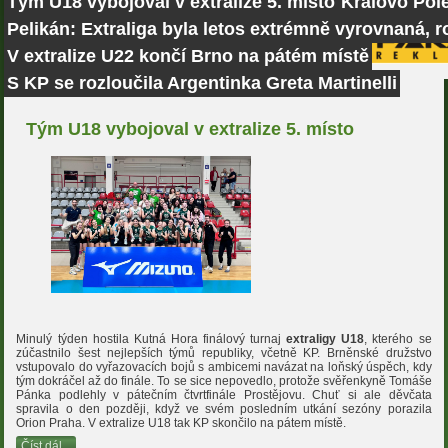
Tým U18 vybojoval v extralize 5. místo
Královo Pole
Pelikán: Extraliga byla letos extrémně vyrovnaná, r
V extralize U22 končí Brno na pátém místě
S KP se rozloučila Argentinka Greta Martinelli
Tým U18 vybojoval v extralize 5. místo
Minulý týden hostila Kutná Hora finálový turnaj
extraligy U18
, kterého se
zúčastnilo šest nejlepších týmů republiky, včetně KP. Brněnské družstvo
vstupovalo do vyřazovacích bojů s ambicemi navázat na loňský úspěch, kdy
tým dokráčel až do finále. To se sice nepovedlo, protože svěřenkyně Tomáše
Pánka podlehly v pátečním čtvrtfinále Prostějovu. Chuť si ale děvčata
spravila o den později, když ve svém posledním utkání sezóny porazila
Orion Praha. V extralize U18 tak KP skončilo na pátem místě.
Číst dál...