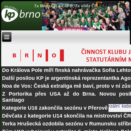
7x Mistr ČR a ČSFR, 7x vítěz ČP
Do Králova Pole míří finská nahrávačka Sofia Lehto
Další posilou KP je argentinská reprezentantka Ago
Noa de Vos: Česká extraliga mě baví, proto v ní zů
Z Portorika přes USA až do Brna. Novou posi
Santiago
Kategorie U16 zakončila sezónu v Přerově
Děvčata z kategorie U14 skončila na mistrovství Č
Terka Hrušecká ozdobila sezónu v Rumunsku stří