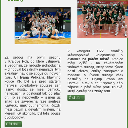
V kategorii
U22
skončily
královopolské volejbalistky v
Za sebou má první sezónu
extralize
na pátém místě
. Ambice
v Králově Poli, do které vstupoval
měly vyšší - na závěrečném
s vědomím, že nebude jednoduchá
finálovém turnaji, který tento týden
– dirigoval totiž druhý nejmladší tým
hostí Přerov, chtěly zabojovat o
extraligy, navíc se spoustou nových
medaile. V úvodu turnaje však
tváří. Cíl
Ivana Pelikána
, hlavního
nestačily na Olymp Praha ani
kouče KP, byl ale před startem
Ostravu, a tak si chuť spravily až v
nejvyšší volejbalové soutěže žen
zápase o páté místo proti Jihlavě,
jasný: dostat se mezi osmičku
který vyhrály bez ztráty setu.
nejlepších, a postoupit tak do play
off. To se nepovedlo – těsněji už
Číst dál...
snad ale závěrečná fáze soutěže
KáPéčku uniknout nemohla. Rozdíl
mezi pátým a devátým místem, na
kterém KP skončilo, byl totiž pouze
dvoubodový.
Číst dál...