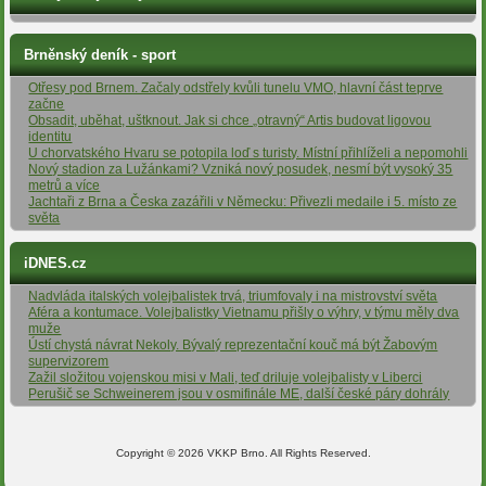
Brněnský deník - sport
Otřesy pod Brnem. Začaly odstřely kvůli tunelu VMO, hlavní část teprve
začne
Obsadit, uběhat, uštknout. Jak si chce „otravný“ Artis budovat ligovou
identitu
U chorvatského Hvaru se potopila loď s turisty. Místní přihlíželi a nepomohli
Nový stadion za Lužánkami? Vzniká nový posudek, nesmí být vysoký 35
metrů a více
Jachtaři z Brna a Česka zazářili v Německu: Přivezli medaile i 5. místo ze
světa
iDNES.cz
Nadvláda italských volejbalistek trvá, triumfovaly i na mistrovství světa
Aféra a kontumace. Volejbalistky Vietnamu přišly o výhry, v týmu měly dva
muže
Ústí chystá návrat Nekoly. Bývalý reprezentační kouč má být Žabovým
supervizorem
Zažil složitou vojenskou misi v Mali, teď driluje volejbalisty v Liberci
Perušič se Schweinerem jsou v osmifinále ME, další české páry dohrály
Copyright © 2026 VKKP Brno. All Rights Reserved.