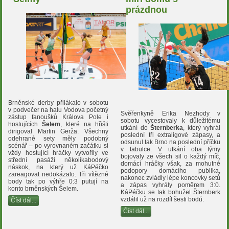
prázdnou
Brněnské derby přilákalo v sobotu
v podvečer na halu Vodova početný
Svěřenkyně Erika Nezhody v
zástup fanoušků Králova Pole i
sobotu vycestovaly k důležitému
hostujících
Šelem
, které na hřišti
utkání do
Šternberka
, který vyhrál
dirigoval Martin Gerža. Všechny
poslední tři extraligové zápasy, a
odehrané sety měly podobný
odsunul tak Brno na poslední příčku
scénář – po vyrovnaném začátku si
v tabulce. V utkání oba týmy
vždy hostující hráčky vytvořily ve
bojovaly ze všech sil o každý míč,
střední pasáži několikabodový
domácí hráčky však, za mohutné
náskok, na který už KáPéčko
podopory domácího publika,
zareagovat nedokázalo. Tři vítězné
nakonec zvládly lépe koncovky setů
body tak po výhře 0:3 putují na
a zápas vyhrály poměrem 3:0.
konto brněnských Šelem.
KáPéčku se tak bohužel Šternberk
vzdálil už na rozdíl šesti bodů.
Číst dál...
Číst dál...