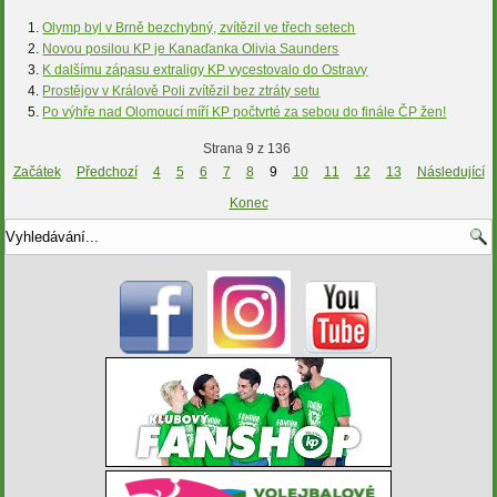
Olymp byl v Brně bezchybný, zvítězil ve třech setech
Novou posilou KP je Kanaďanka Olivia Saunders
K dalšímu zápasu extraligy KP vycestovalo do Ostravy
Prostějov v Králově Poli zvítězil bez ztráty setu
Po výhře nad Olomoucí míří KP počtvrté za sebou do finále ČP žen!
Strana 9 z 136
Začátek
Předchozí
4
5
6
7
8
9
10
11
12
13
Následující
Konec