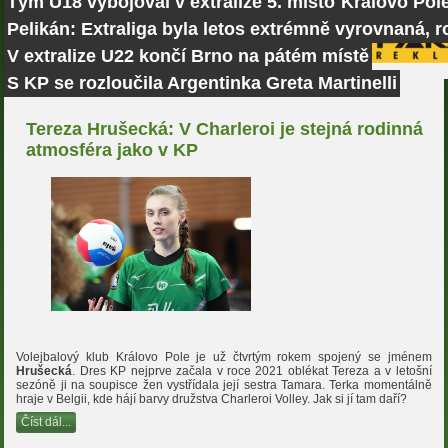
Tým U18 vybojoval v extralize 5. místo
Královo Pole
Pelikán: Extraliga byla letos extrémně vyrovnaná, r
V extralize U22 končí Brno na pátém místě
S KP se rozloučila Argentinka Greta Martinelli
Tereza Hrušecká: V Charleroi je stejná rodinná
atmosféra jako v KP
Volejbalový klub Královo Pole je už čtvrtým rokem spojený se jménem
Hrušecká
. Dres KP nejprve začala v roce 2021 oblékat Tereza a v letošní
sezóně ji na soupisce žen vystřídala její sestra Tamara. Terka momentálně
hraje v Belgii, kde hájí barvy družstva Charleroi Volley. Jak si jí tam daří?
Číst dál...