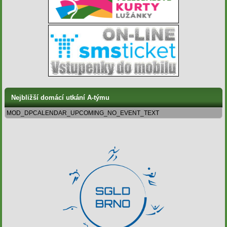
Nejbližší domácí utkání A-týmu
MOD_DPCALENDAR_UPCOMING_NO_EVENT_TEXT