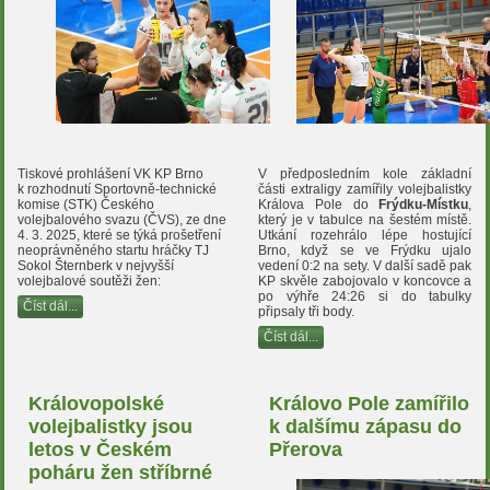
Tiskové prohlášení VK KP Brno
V předposledním kole základní
k rozhodnutí Sportovně-technické
části extraligy zamířily volejbalistky
komise (STK) Českého
Králova Pole do
Frýdku-Místku
,
volejbalového svazu (ČVS), ze dne
který je v tabulce na šestém místě.
4. 3. 2025, které se týká prošetření
Utkání rozehrálo lépe hostující
neoprávněného startu hráčky TJ
Brno, když se ve Frýdku ujalo
Sokol Šternberk v nejvyšší
vedení 0:2 na sety. V další sadě pak
volejbalové soutěži žen:
KP skvěle zabojovalo v koncovce a
po výhře 24:26 si do tabulky
Číst dál...
připsaly tři body.
Číst dál...
Královopolské
Královo Pole zamířilo
volejbalistky jsou
k dalšímu zápasu do
letos v Českém
Přerova
poháru žen stříbrné