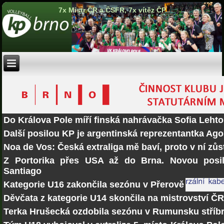
7x Mistr ČR a ČSFR, 7x vítěz ČP
Do Králova Pole míří finská nahrávačka Sofia Lehto
Další posilou KP je argentinská reprezentantka Ago
Noa de Vos: Česká extraliga mě baví, proto v ní zů
Z Portorika přes USA až do Brna. Novou posi
Santiago
Kategorie U16 zakončila sezónu v Přerově
Děvčata z kategorie U14 skončila na mistrovství Č
Terka Hrušecká ozdobila sezónu v Rumunsku stří