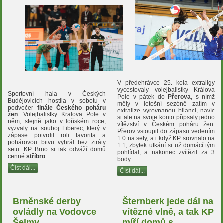
V předehrávce 25. kola extraligy
vycestovaly volejbalistky Králova
Sportovní hala v Českých
Pole v pátek do
Přerova
, s nímž
Budějovicích hostila v sobotu v
měly v letošní sezóně zatím v
podvečer
finále Českého poháru
extralize vyrovnanou bilanci, navíc
žen
. Volejbalistky Králova Pole v
si ale na svoje konto připsaly jedno
něm, stejně jako v loňském roce,
vítězství v Českém poháru žen.
vyzvaly na souboj Liberec, který v
Přerov vstoupil do zápasu vedením
zápase potvrdil roli favorita a
1:0 na sety, a i když KP srovnalo na
pohárovou bitvu vyhrál bez ztráty
1:1, zbytek utkání si už domácí tým
setu. KP Brno si tak odváží domů
pohlídal, a nakonec zvítězil za 3
cenné
stříbro
.
body.
Číst dál...
Číst dál...
Brněnské derby
Šternberk jede dál na
ovládly na Vodovce
vítězné vlně, a tak KP
Šelmy
míří domů s