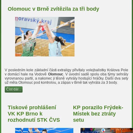
Olomouc v Brně zvítězila za tři body
V posledním kole základní části extraligy přivítaly volejbalistky Králova Pole
v domácí hale na Vodově
Olomouc
. V úvodní sadě spolu oba týmy sehrály
vyrovnanou partii, a nakonec ji těsně vyhrály hostující hráčky. Další dva sety
už měla Olomouc pod kontrolou, a zápas v Brně tak vyhrála za 3 body.
Číst dál...
Tiskové prohlášení
KP porazilo Frýdek-
VK KP Brno k
Místek bez ztráty
rozhodnutí STK ČVS
setu