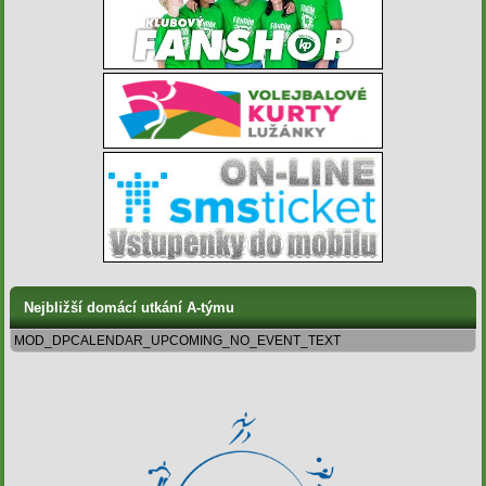
Nejbližší domácí utkání A-týmu
MOD_DPCALENDAR_UPCOMING_NO_EVENT_TEXT