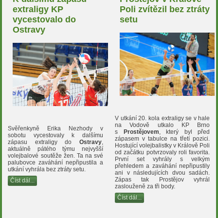
extraligy KP
Poli zvítězil bez ztráty
vycestovalo do
setu
Ostravy
V utkání 20. kola extraligy se v hale
na Vodově utkalo KP Brno
Svěřenkyně Erika Nezhody v
s
Prostějovem
, který byl před
sobotu vycestovaly k dalšímu
zápasem v tabulce na třetí pozici.
zápasu extraligy do
Ostravy
,
Hostující volejbalistky v Králově Poli
aktuálně pátého týmu nejvyšší
od začátku potvrzovaly roli favorita.
volejbalové soutěže žen. Ta na své
První set vyhrály s velkým
palubovce zaváhání nepřipustila a
přehledem a zaváhání nepřipustily
utkání vyhrála bez ztráty setu.
ani v následujících dvou sadách.
Zápas tak Prostějov vyhrál
Číst dál...
zaslouženě za tři body.
Číst dál...