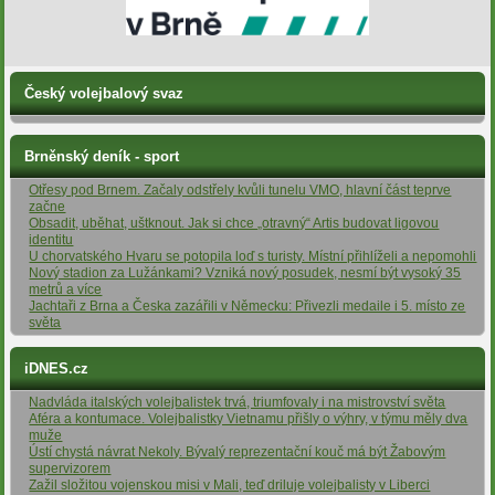
Český volejbalový svaz
Brněnský deník - sport
Otřesy pod Brnem. Začaly odstřely kvůli tunelu VMO, hlavní část teprve
začne
Obsadit, uběhat, uštknout. Jak si chce „otravný“ Artis budovat ligovou
identitu
U chorvatského Hvaru se potopila loď s turisty. Místní přihlíželi a nepomohli
Nový stadion za Lužánkami? Vzniká nový posudek, nesmí být vysoký 35
metrů a více
Jachtaři z Brna a Česka zazářili v Německu: Přivezli medaile i 5. místo ze
světa
iDNES.cz
Nadvláda italských volejbalistek trvá, triumfovaly i na mistrovství světa
Aféra a kontumace. Volejbalistky Vietnamu přišly o výhry, v týmu měly dva
muže
Ústí chystá návrat Nekoly. Bývalý reprezentační kouč má být Žabovým
supervizorem
Zažil složitou vojenskou misi v Mali, teď driluje volejbalisty v Liberci