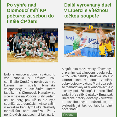
Po výhře nad
Další vyrovnaný duel
Olomoucí míří KP
v Liberci s vítěznou
počtvrté za sebou do
tečkou soupeře
finále ČP žen!
Stejně jako mezi svátky předvedly i
v prvním extraligovém duelu roku
Euforie, emoce a bojovný výkon. To
2025 volejbalistky Králova Pole v
vše zdobilo v Králově Poli
Liberci
, kam v sobotu zamířily,
semifinále
Českého poháru žen
, ve
dobrý bojovný výkon. První dva sety
kterém se střetly brněnské
se rozhodovaly až v koncovkách a v
volejbalistky s aktuálním lídrem
nich byl pokaždé lepší Liberec. Třetí
tabulky – s
Olomoucí
. Hanačky se
sadu, i přes slibný náskok Brna, pak
sice v hale na Vodově ujaly vedení
liberecké hráčky dovedly k vítězství
0:1 na sety, pak už to ale byla
s osmibodovým náskokem, a
spanilá jízda domácích. Ač se zatím
vysloužily si tak do tabulky plný
v extralize trápí, tým Erika Nezhody
počet bodů.
fanouškům opět dokázal, že v
pohárových zápasech ví jak na to.
Číst dál...