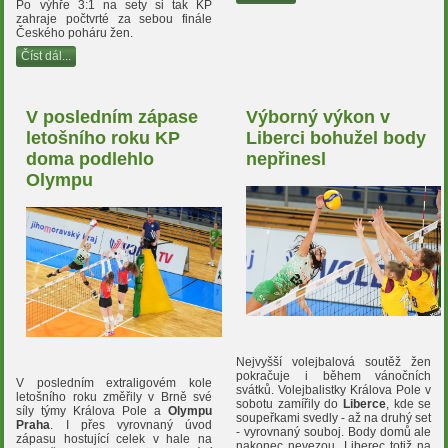
Po výhře 3:1 na sety si tak KP
zahraje počtvrté za sebou finále
Českého poháru žen.
Číst dál...
V posledním zápase
Výborný výkon v
letošního roku KP
Liberci bohužel body
doma podlehlo
nepřinesl
Olympu
Nejvyšší volejbalová soutěž žen
pokračuje i během vánočních
V posledním extraligovém kole
svátků. Volejbalistky Králova Pole v
letošního roku změřily v Brně své
sobotu zamířily do
Liberce
, kde se
síly týmy Králova Pole a
Olympu
soupeřkami svedly - až na druhý set
Praha
. I přes vyrovnaný úvod
- vyrovnaný souboj. Body domů ale
zápasu hostující celek v hale na
nakonec nevezou, Liberec totiž na