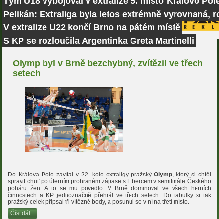
Tým U18 vybojoval v extralize 5. místo
Královo Pole
Pelikán: Extraliga byla letos extrémně vyrovnaná, r
V extralize U22 končí Brno na pátém místě
S KP se rozloučila Argentinka Greta Martinelli
Olymp byl v Brně bezchybný, zvítězil ve třech
setech
Do Králova Pole zavítal v 22. kole extraligy pražský
Olymp
, který si chtěl
spravit chuť po úterním prohraném zápase s Libercem v semifinále Českého
poháru žen. A to se mu povedlo. V Brně dominoval ve všech herních
činnostech a KP jednoznačně přehrál ve třech setech. Do tabulky si tak
pražský celek připsal tři vítězné body, a posunul se v ní na třetí místo.
Číst dál...