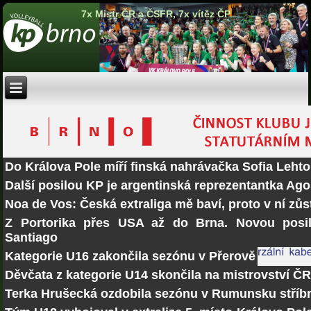
7x Mistr ČR a ČSFR, 7x vítěz ČP
Do Králova Pole míří finská nahrávačka Sofia Lehto
Další posilou KP je argentinská reprezentantka Ago
Noa de Vos: Česká extraliga mě baví, proto v ní zů
Z Portorika přes USA až do Brna. Novou posi
Santiago
Kategorie U16 zakončila sezónu v Přerově
Děvčata z kategorie U14 skončila na mistrovství Č
Terka Hrušecká ozdobila sezónu v Rumunsku stří