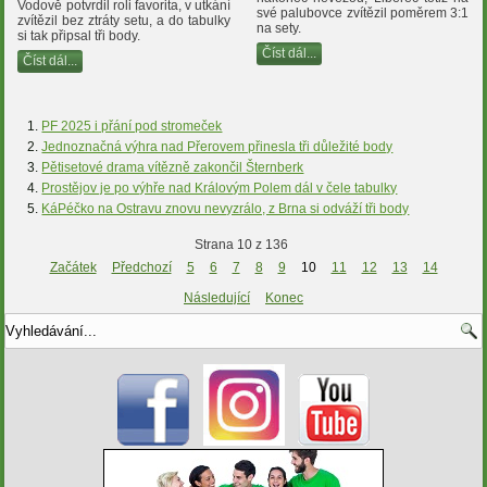
Vodově potvrdil roli favorita, v utkání
své palubovce zvítězil poměrem 3:1
zvítězil bez ztráty setu, a do tabulky
na sety.
si tak připsal tři body.
Číst dál...
Číst dál...
PF 2025 i přání pod stromeček
Jednoznačná výhra nad Přerovem přinesla tři důležité body
Pětisetové drama vítězně zakončil Šternberk
Prostějov je po výhře nad Královým Polem dál v čele tabulky
KáPéčko na Ostravu znovu nevyzrálo, z Brna si odváží tři body
Strana 10 z 136
Začátek
Předchozí
5
6
7
8
9
10
11
12
13
14
Následující
Konec