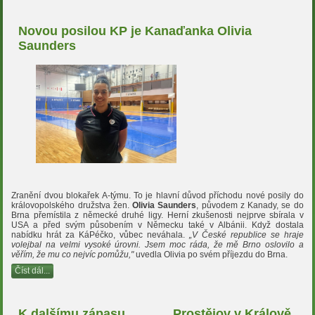
Novou posilou KP je Kanaďanka Olivia
Saunders
Zranění dvou blokařek A-týmu. To je hlavní důvod příchodu nové posily do
královopolského družstva žen.
Olivia Saunders
, původem z Kanady, se do
Brna přemístila z německé druhé ligy. Herní zkušenosti nejprve sbírala v
USA a před svým působením v Německu také v Albánii. Když dostala
nabídku hrát za KáPéčko, vůbec neváhala.
„V České republice se hraje
volejbal na velmi vysoké úrovni. Jsem moc ráda, že mě Brno oslovilo a
věřím, že mu co nejvíc pomůžu,"
uvedla Olivia po svém příjezdu do Brna.
Číst dál...
K dalšímu zápasu
Prostějov v Králově