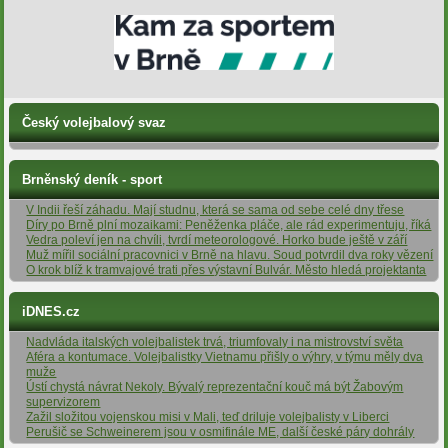
Český volejbalový svaz
Brněnský deník - sport
V Indii řeší záhadu. Mají studnu, která se sama od sebe celé dny třese
Díry po Brně plní mozaikami: Peněženka pláče, ale rád experimentuju, říká
Vedra poleví jen na chvíli, tvrdí meteorologové. Horko bude ještě v září
Muž mířil sociální pracovnici v Brně na hlavu. Soud potvrdil dva roky vězení
O krok blíž k tramvajové trati přes výstavní Bulvár. Město hledá projektanta
iDNES.cz
Nadvláda italských volejbalistek trvá, triumfovaly i na mistrovství světa
Aféra a kontumace. Volejbalistky Vietnamu přišly o výhry, v týmu měly dva
muže
Ústí chystá návrat Nekoly. Bývalý reprezentační kouč má být Žabovým
supervizorem
Zažil složitou vojenskou misi v Mali, teď driluje volejbalisty v Liberci
Perušič se Schweinerem jsou v osmifinále ME, další české páry dohrály