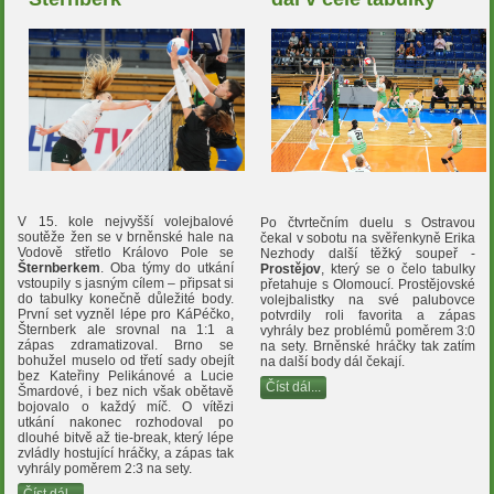
V 15. kole nejvyšší volejbalové
Po čtvrtečním duelu s Ostravou
soutěže žen se v brněnské hale na
čekal v sobotu na svěřenkyně Erika
Vodově střetlo Královo Pole se
Nezhody další těžký soupeř -
Šternberkem
. Oba týmy do utkání
Prostějov
, který se o čelo tabulky
vstoupily s jasným cílem – připsat si
přetahuje s Olomoucí. Prostějovské
do tabulky konečně důležité body.
volejbalistky na své palubovce
První set vyzněl lépe pro KáPéčko,
potvrdily roli favorita a zápas
Šternberk ale srovnal na 1:1 a
vyhrály bez problémů poměrem 3:0
zápas zdramatizoval. Brno se
na sety. Brněnské hráčky tak zatím
bohužel muselo od třetí sady obejít
na další body dál čekají.
bez Kateřiny Pelikánové a Lucie
Číst dál...
Šmardové, i bez nich však obětavě
bojovalo o každý míč. O vítězi
utkání nakonec rozhodoval po
dlouhé bitvě až tie-break, který lépe
zvládly hostující hráčky, a zápas tak
vyhrály poměrem 2:3 na sety.