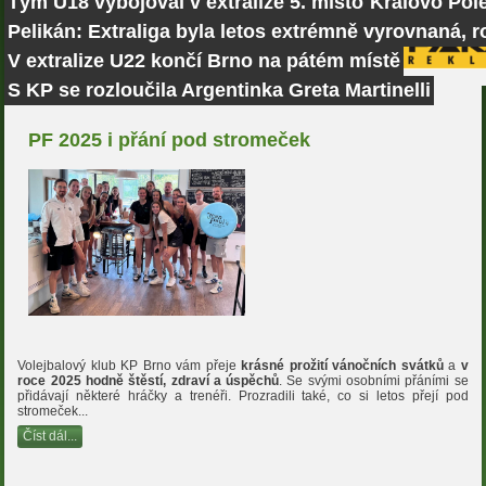
Tým U18 vybojoval v extralize 5. místo
Královo Pole
Pelikán: Extraliga byla letos extrémně vyrovnaná, r
V extralize U22 končí Brno na pátém místě
S KP se rozloučila Argentinka Greta Martinelli
PF 2025 i přání pod stromeček
Volejbalový klub KP Brno vám přeje
krásné prožití vánočních svátků
a
v
roce 2025 hodně štěstí, zdraví a úspěchů
. Se svými osobními přáními se
přidávají některé hráčky a trenéři. Prozradili také, co si letos přejí pod
stromeček...
Číst dál...