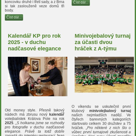
koncovku druhé i třetí sady, a z Brna
Číst dál...
si tak zaslouženě veze domů tři
body.
Číst dál...
Kalendář KP pro rok
Minivojebalový turnaj
2025 - v duchu
za účasti dvou
nadčasové elegance
hráček z A-týmu
O víkendu se uskutečnil první
Old money style. Přesně takový
klubový
minivolejbalový turnaj
nádech má zbrusu nový
kalendář
našich nejmladších nadějí. Ve
volejbalistek Králova Pole na rok
čtyřech barevných kategoriích
2025
.
„S holkama jsme se rozhodly
startovalo celkem 30 družstev a 75
pro fotografie v duchu nadčasové
hráček.
„Pro některé z nich šlo o
elegance. Právě ta totiž dobře
vůbec první turnajové zkušenosti a
zapadá do interiéru restaurací Jean