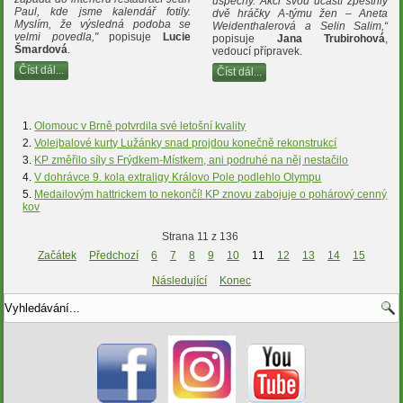
úspěchy. Akci svou účastí zpestřily
Paul, kde jsme kalendář fotily.
dvě hráčky A-týmu žen – Aneta
Myslím, že výsledná podoba se
Weidenthalerová a Selin Salim,“
velmi povedla,"
popisuje
Lucie
popisuje
Jana Trubirohová
,
Šmardová
.
vedoucí přípravek.
Číst dál...
Číst dál...
Olomouc v Brně potvrdila své letošní kvality
Volejbalové kurty Lužánky snad projdou konečně rekonstrukcí
KP změřilo síly s Frýdkem-Místkem, ani podruhé na něj nestačilo
V dohrávce 9. kola extraligy Královo Pole podlehlo Olympu
Medailovým hattrickem to nekončí! KP znovu zabojuje o pohárový cenný
kov
Strana 11 z 136
Začátek
Předchozí
6
7
8
9
10
11
12
13
14
15
Následující
Konec