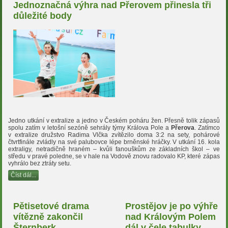
Jednoznačná výhra nad Přerovem přinesla tři
důležité body
Jedno utkání v extralize a jedno v Českém poháru žen. Přesně tolik zápasů
spolu zatím v letošní sezóně sehrály týmy Králova Pole a
Přerova
. Zatímco
v extralize družstvo Radima Vlčka zvítězilo doma 3:2 na sety, pohárové
čtvrtfinále zvládly na své palubovce lépe brněnské hráčky. V utkání 16. kola
extraligy, netradičně hraném – kvůli fanouškům ze základních škol – ve
středu v pravé poledne, se v hale na Vodově znovu radovalo KP, které zápas
vyhrálo bez ztráty setu.
Číst dál...
Pětisetové drama
Prostějov je po výhře
vítězně zakončil
nad Královým Polem
Šternberk
dál v čele tabulky