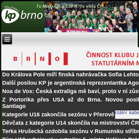
7x Mistr ČR a ČSFR, 7x vítěz ČP
Do Králova Pole míří finská nahrávačka Sofia Lehto
Další posilou KP je argentinská reprezentantka Ago
Noa de Vos: Česká extraliga mě baví, proto v ní zů
Z Portorika přes USA až do Brna. Novou posi
Santiago
Kategorie U16 zakončila sezónu v Přerově
Děvčata z kategorie U14 skončila na mistrovství Č
Terka Hrušecká ozdobila sezónu v Rumunsku stří