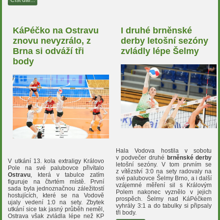
Číst dál...
KáPéčko na Ostravu
I druhé brněnské
znovu nevyzrálo, z
derby letošní sezóny
Brna si odváží tři
zvládly lépe Šelmy
body
Hala Vodova hostila v sobotu
v podvečer druhé
brněnské derby
V utkání 13. kola extraligy Královo
letošní sezóny. V tom prvním se
Pole na své palubovce přivítalo
z vítězství 3:0 na sety radovaly na
Ostravu
, která v tabulce zatím
své palubovce Šelmy Brno, a i další
figuruje na čtvrtém místě. První
vzájemné měření sil s Královým
sada byla jednoznačnou záležitostí
Polem nakonec vyznělo v jejich
hostujících, které se na Vodově
prospěch. Šelmy nad KáPéčkem
ujaly vedení 1:0 na sety. Zbytek
vyhrály 3:1 a do tabulky si připsaly
utkání sice tak jasný průběh neměl,
tři body.
Ostrava však zvládla lépe než KP