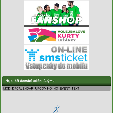
Nejbližší domácí utkání A-týmu
MOD_DPCALENDAR_UPCOMING_NO_EVENT_TEXT