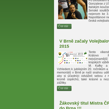
Po dvouletém ú
Gonzalese z USA 
italským kouče
ženské soutě
nejenom ke 3. m
Napolitánovi ne
česká volejbal
Číst dál...
V Brně začaly Volejbalo
2015
Tento víke
Královo 
nejvýznamě
krajských výbě
M. Kafky a 
Vzhledem k jubilejním 20. ročníkům a 
memoriálů v Brně je naší snahou uděl
aby si účastníci odváželi sebou z
kromě úspěchů, také krásné a nez
zážitky.
Číst dál...
Žákovský titul Mistra Č
do Brna !!!