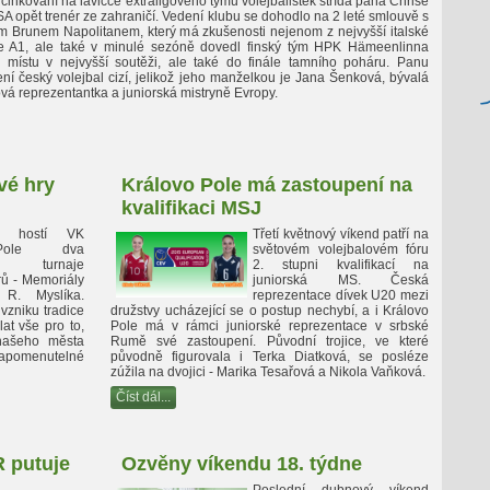
činkování na lavičce extraligového týmu volejbalistek střída pana Chrise
opět trenér ze zahraničí. Vedení klubu se dohodlo na 2 leté smlouvě s
m Brunem Napolitanem, který má zkušenosti nejenom z nejvyšší italské
že A1, ale také v minulé sezóně dovedl finský tým HPK Hämeenlinna
ístu v nejvyšší soutěži, ale také do finále tamního poháru. Panu
ní český volejbal cizí, jelikož jeho manželkou je Jana Šenková, bývalá
ová reprezentantka a juniorská mistryně Evropy.
vé hry
Královo Pole má zastoupení na
kvalifikaci MSJ
nd hostí VK
Třetí květnový víkend patří na
Pole dva
světovém volejbalovém fóru
jší turnaje
2. stupni kvalifikací na
rů - Memoriály
juniorská MS. Česká
R. Myslíka.
reprezentace dívek U20 mezi
vzniku tradice
družstvy ucházející se o postup nechybí, a i Královo
at vše pro to,
Pole má v rámci juniorské reprezentace v srbské
 našeho města
Rumě své zastoupení. Původní trojice, ve které
apomenutelné
původně figurovala i Terka Diatková, se posléze
zúžila na dvojici - Marika Tesařová a Nikola Vaňková.
Číst dál...
R putuje
Ozvěny víkendu 18. týdne