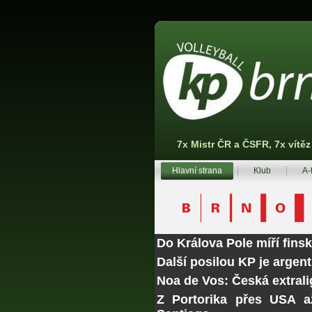
7x Mistr ČR a ČSFR, 7x vítě
Hlavní strana
Klub
A-
Do Králova Pole míří fins
Další posilou KP je argen
Noa de Vos: Česká extrali
Z Portorika přes USA a