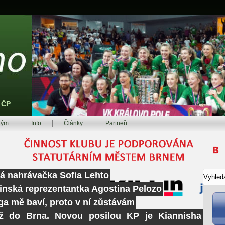
z ČP
tým
Info
Články
Partneři
ká nahrávačka Sofia Lehto
tinská reprezentantka Agostina Pelozo
ga mě baví, proto v ní zůstávám
ž do Brna. Novou posilou KP je Kiannisha