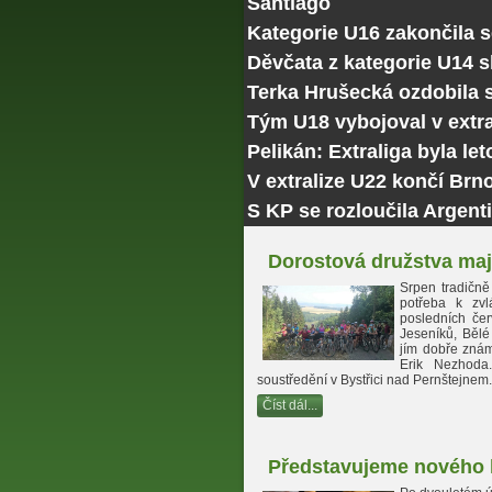
Santiago
Kategorie U16 zakončila 
Děvčata z kategorie U14 
Terka Hrušecká ozdobila
Tým U18 vybojoval v extra
Pelikán: Extraliga byla le
V extralize U22 končí Brn
S KP se rozloučila Argenti
Dorostová družstva maj
Srpen tradičně
potřeba k zvl
posledních čer
Jeseníků, Bělé
jím dobře známé
Erik Nezhoda
soustředění v Bystřici nad Pernštejnem.
Číst dál...
Představujeme nového h