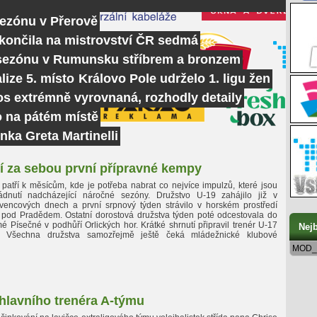
sezónu v Přerově
skončila na mistrovství ČR sedmá
 sezónu v Rumunsku stříbrem a bronzem
lize 5. místo
Královo Pole udrželo 1. ligu žen
tos extrémně vyrovnaná, rozhodly detaily
o na pátém místě
nka Greta Martinelli
í za sebou první přípravné kempy
 patří k měsícům, kde je potřeba nabrat co nejvíce impulzů, které jsou
ádnutí nadcházející náročné sezóny. Družstvo U-19 zahájilo již v
vencových dnech a první srpnový týden strávilo v horském prostředí
 pod Pradědem. Ostatní dorostová družstva týden poté odcestovala do
 Písečné v podhůří Orlických hor. Krátké shrnutí připravil trenér U-17
Nejb
. Všechna družstva samozřejmě ještě čeká mládežnické klubové
MOD_
lavního trenéra A-týmu