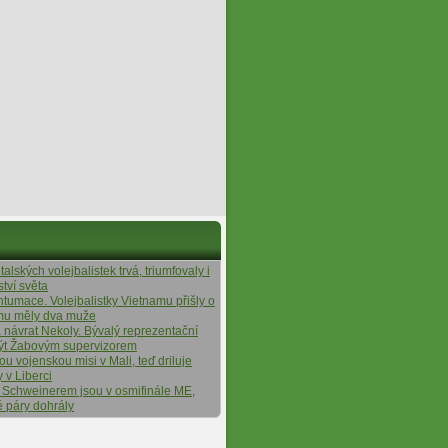
alských volejbalistek trvá, triumfovaly i
ství světa
ntumace. Volejbalistky Vietnamu přišly o
ýmu měly dva muže
á návrat Nekoly. Bývalý reprezentační
ýt Žabovým supervizorem
tou vojenskou misi v Mali, teď driluje
y v Liberci
 Schweinerem jsou v osmifinále ME,
é páry dohrály