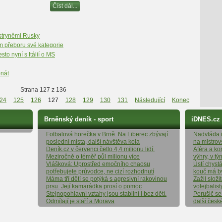
Číst dál...
stryněmi Rusky
ém přeboru své kategorie
to nyní s Itálií o MS
onát
Strana 127 z 136
24
125
126
127
128
129
130
131
Následující
Konec
Brněnský deník - sport
iDNES.cz
Fotbalová horečka v Brně. Na Liberec zbývají
Nadvláda it
poslední místa, další návštěva kola
na mistrov
Deník.cz v červenci četlo 4,4 milionu lidí.
Aféra a ko
Meziročně o téměř půl milionu více
výhry, v t
Vlášková: Uprostřed emočního chaosu
Ústí chyst
potřebujete průvodce, ne cizí rozhodnutí
kouč má b
Máma tří dětí se potýká s agresivní rakovinou
Zažil složi
prsu. Její kamarádka prosí o pomoc
volejbalist
Stejnopohlavní vztahy jsou stabilní i bez dětí.
Perušič se
Odmítají je staří a Morava
další česk