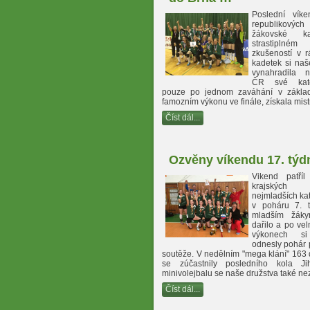
Poslední víke
republikových 
žákovské ka
strastiplné
zkušeností v r
kadetek si naš
vynahradila n
ČR své kate
pouze po jednom zaváhání v základ
famozním výkonu ve finále, získala mistro
Číst dál...
Ozvěny víkendu 17. týd
Vikend patříl
krajskýc
nejmladších kat
v poháru 7. t
mladším žáky
dařilo a po ve
výkonech si
odnesly pohár p
soutěže. V nedělním "mega klání" 163 d
se zúčastnily posledního kola Ji
minivolejbalu se naše družstva také nezt
Číst dál...