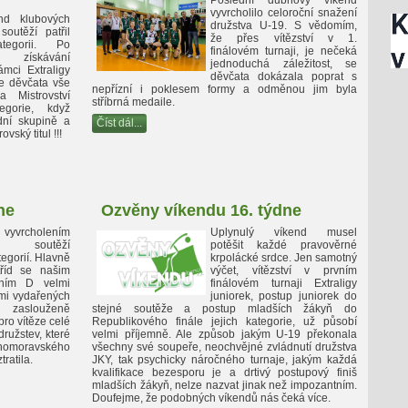
Poslední dubnový víkend
vyvrcholilo celoroční snažení
nd klubových
družstva U-19. S vědomím,
soutěží patřil
že přes vítězství v 1.
tegorii. Po
finálovém turnaji, je nečeká
m získávání
jednoduchá záležitost, se
ámci Extraligy
děvčata dokázala poprat s
e děvčata vše
nepřízní i poklesem formy a odměnou jim byla
a Mistrovství
stříbrná medaile.
gorie, když
ní skupině a
Číst dál...
vský titul !!!
ne
Ozvěny víkendu 16. týdne
 vyvrcholením
Uplynulý víkend musel
h soutěží
potěšit každé pravověrné
egorií. Hlavně
krpolácké srdce. Jen samotný
říd se našim
výčet, vítězství v prvním
ním D velmi
finálovém turnaji Extraligy
lmi vydařených
juniorek, postup juniorek do
 zaslouženě
stejné soutěže a postup mladších žákyň do
ro vítěze celé
Republikového finále jejich kategorie, už působí
ružstev, které
velmi příjemně. Ale způsob jakým U-19 překonala
homoravského
všechny své soupeře, neochvějné zvládnutí družstva
ratila.
JKY, tak psychicky náročného turnaje, jakým každá
kvalifikace bezesporu je a drtivý postupový finiš
mladších žákyň, nelze nazvat jinak než impozantním.
Doufejme, že podobných víkendů nás čeká více.