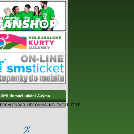
ližší domácí utkání A-týmu
DPCALENDAR_UPCOMING_NO_EVENT_TEXT