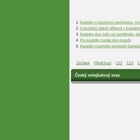
Kadetky s prázdnou nepřijedou, mi
A družstvo žákyň stříbrné v Krajsk
Kadetky dva míče od semifinále, přes
Pro kadetky nastal den pravdy
Kadetky rozehrály evropský šampi
Začátek
Předchozí
122
123
1
Český volejbalový svaz