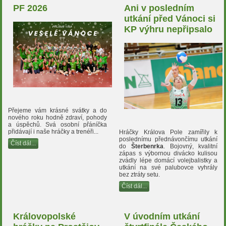
PF 2026
Ani v posledním
utkání před Vánoci si
KP výhru nepřipsalo
Přejeme vám krásné svátky a do
nového roku hodně zdraví, pohody
a úspěchů. Svá osobní přáníčka
přidávají i naše hráčky a trenéři...
Hráčky Králova Pole zamířily k
poslednímu přednávončímu utkání
Číst dál...
do
Šterbenrka
. Bojovný, kvalitní
zápas s výbornou divácko kulisou
zvádly lépe domácí volejbalistky a
utkání na své palubovce vyhrály
bez ztráty setu.
Číst dál...
Královopolské
V úvodním utkání