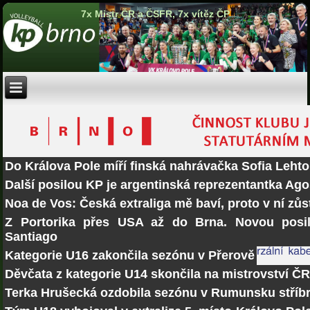
7x Mistr ČR a ČSFR, 7x vítěz ČP
Do Králova Pole míří finská nahrávačka Sofia Lehto
Další posilou KP je argentinská reprezentantka Ago
Noa de Vos: Česká extraliga mě baví, proto v ní zů
Z Portorika přes USA až do Brna. Novou posi
Santiago
Kategorie U16 zakončila sezónu v Přerově
Děvčata z kategorie U14 skončila na mistrovství Č
Terka Hrušecká ozdobila sezónu v Rumunsku stří