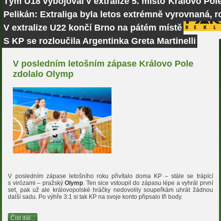
Tým U18 vybojoval v extralize 5. místo
Královo Pole
Pelikán: Extraliga byla letos extrémně vyrovnaná, r
V extralize U22 končí Brno na pátém místě
S KP se rozloučila Argentinka Greta Martinelli
V posledním letošním zápase Královo Pole
zdolalo Olymp
V posledním zápase letošního roku přivítalo doma KP – stále se trápící
s virózami – pražský
Olymp
. Ten sice vstoupil do zápasu lépe a vyhrál první
set, pak už ale královopolské hráčky nedovolily soupeřkám uhrát žádnou
další sadu. Po výhře 3:1 si tak KP na svoje konto připsalo tři body.
Číst dál...