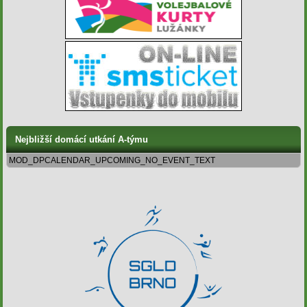
Nejbližší domácí utkání A-týmu
MOD_DPCALENDAR_UPCOMING_NO_EVENT_TEXT