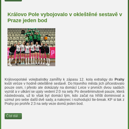
Královo Pole vybojovalo v okleštěné sestavě v
Praze jeden bod
Královopolské volejbalistky zamířily k zápasu 12. kola extraligy do
Prahy
kvůli viróze v hodně okleštěné sestavě. Do hlavního města jich přicestovalo
pouze osm, i přesto ale dokázaly na domácí Lvice v prvních dvou sadách
vyzrát a v utkání se ujaly vedení 2:0 na sety. Po desetiminutové pauze, která
následovala, už to však byl domácí tým, kdo začal na hřišti dominovat a
uzmul pro sebe další dvě sady, a nakonec i rozhodující tie-break. KP si tak z
Prahy po prohře 2:3 na sety veze domů jeden bod.
Číst dál...