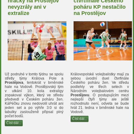
hráčky na Prostějov
čtvrtfinále Českého
nevyzrály ani v
poháru KP nestačilo
extralize
na Prostějov
Už podruhé v tomto týdnu se spolu
Královopolské volejbalistky mají za
střetly týmy Králova Pole a
sebou úvodní duel čtvrfinále
Prostějova
, tentokrát v brněnské
Českého poháru žen. Ve středu
hale na Vodově. Prostějovský tým
podlehly ve třech setech v
v utkání 10. kola extraligy
Národním volejbalovém centru
zopakoval výkon, který ve středu
Prostějovu
. O postupujícím mezi
předvedl v Českém poháru žen.
nejlepší čtyři týmy ale ještě
KáPéčku znovu nedovolil uhrát ani
rozhodnuto není, odveta se bude
jeden set a po výhře 3:0 si do
hrát 21. ledna v brněnské hale na
tabulky zaslouženě připsal plný
Vodově.
počet bodů.
Číst dál...
Číst dál...