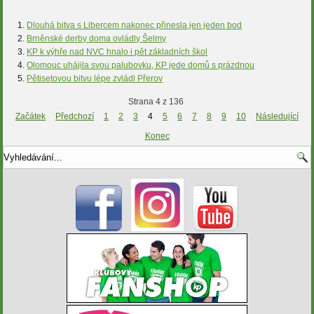
Dlouhá bitva s Libercem nakonec přinesla jen jeden bod
Brněnské derby doma ovládly Šelmy
KP k výhře nad NVC hnalo i pět základních škol
Olomouc uhájila svou palubovku, KP jede domů s prázdnou
Pětisetovou bitvu lépe zvládl Přerov
Strana 4 z 136
Začátek
Předchozí
1
2
3
4
5
6
7
8
9
10
Následující
Konec