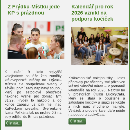
Z Frýdku-Místku jede
Kalendář pro rok
KP s prázdnou
2026 vznikl na
podporu kočiček
K utkání 9. kola nejvyšší
volejbalové soutěže žen zamířily
Královopolské volejbalistky i letos
královopolské hráčky do
Frýdku-
připravily pro všechny své příznivce
Místku
. Se soupeřkami svedly v
krásný vánoční dárek – v podobně
závěru první sady napínavý souboj,
kalendáře na rok 2026. Nafotily ho
který po setbolové přestřelce
v prostorách útulku
LuckyCats
,
nakonec vyzněl pro domácí tým
který se stará o opuštěné a
31:29. Frýdek to nakoplo a do
zatoulané kočičky a snaží se každé
konce zápasu už pak měl nad
z nich najít vhodného majitele.
KáPéčkem převahu. Svěřenkyně
Výtěžek z prodeje kalendáře půjde
Ivana Pelikána tak po prohře 0:3 na
na podporu LuckyCats.
sety odjíždí do Brna s prázdnou.
Číst dál...
Číst dál...