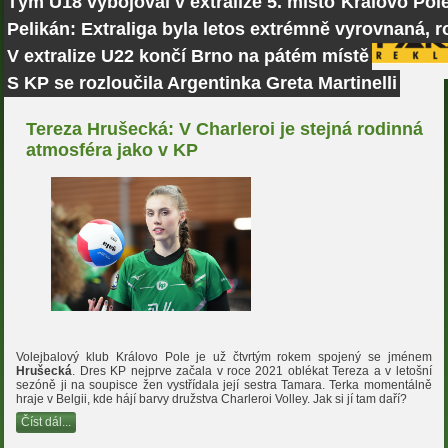
Tým U18 vybojoval v extralize 5. místo
Královo Pole
Pelikán: Extraliga byla letos extrémně vyrovnaná, r
V extralize U22 končí Brno na pátém místě
S KP se rozloučila Argentinka Greta Martinelli
Tereza Hrušecká: V Charleroi je stejná rodinná
atmosféra jako v KP
Volejbalový klub Královo Pole je už čtvrtým rokem spojený se jménem
Hrušecká
. Dres KP nejprve začala v roce 2021 oblékat Tereza a v letošní
sezóně ji na soupisce žen vystřídala její sestra Tamara. Terka momentálně
hraje v Belgii, kde hájí barvy družstva Charleroi Volley. Jak si jí tam daří?
Číst dál...