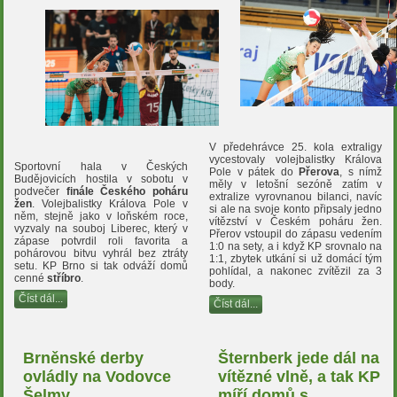
V předehrávce 25. kola extraligy
vycestovaly volejbalistky Králova
Sportovní hala v Českých
Pole v pátek do
Přerova
, s nímž
Budějovicích hostila v sobotu v
měly v letošní sezóně zatím v
podvečer
finále Českého poháru
extralize vyrovnanou bilanci, navíc
žen
. Volejbalistky Králova Pole v
si ale na svoje konto připsaly jedno
něm, stejně jako v loňském roce,
vítězství v Českém poháru žen.
vyzvaly na souboj Liberec, který v
Přerov vstoupil do zápasu vedením
zápase potvrdil roli favorita a
1:0 na sety, a i když KP srovnalo na
pohárovou bitvu vyhrál bez ztráty
1:1, zbytek utkání si už domácí tým
setu. KP Brno si tak odváží domů
pohlídal, a nakonec zvítězil za 3
cenné
stříbro
.
body.
Číst dál...
Číst dál...
Brněnské derby
Šternberk jede dál na
ovládly na Vodovce
vítězné vlně, a tak KP
Šelmy
míří domů s