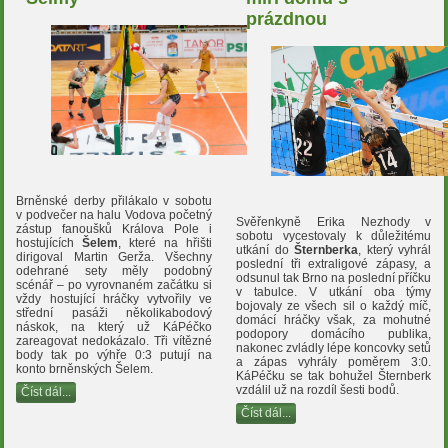
prázdnou
Brněnské derby přilákalo v sobotu
v podvečer na halu Vodova početný
Svěřenkyně Erika Nezhody v
zástup fanoušků Králova Pole i
sobotu vycestovaly k důležitému
hostujících
Šelem
, které na hřišti
utkání do
Šternberka
, který vyhrál
dirigoval Martin Gerža. Všechny
poslední tři extraligové zápasy, a
odehrané sety měly podobný
odsunul tak Brno na poslední příčku
scénář – po vyrovnaném začátku si
v tabulce. V utkání oba týmy
vždy hostující hráčky vytvořily ve
bojovaly ze všech sil o každý míč,
střední pasáži několikabodový
domácí hráčky však, za mohutné
náskok, na který už KáPéčko
podopory domácího publika,
zareagovat nedokázalo. Tři vítězné
nakonec zvládly lépe koncovky setů
body tak po výhře 0:3 putují na
a zápas vyhrály poměrem 3:0.
konto brněnských Šelem.
KáPéčku se tak bohužel Šternberk
vzdálil už na rozdíl šesti bodů.
Číst dál...
Číst dál...