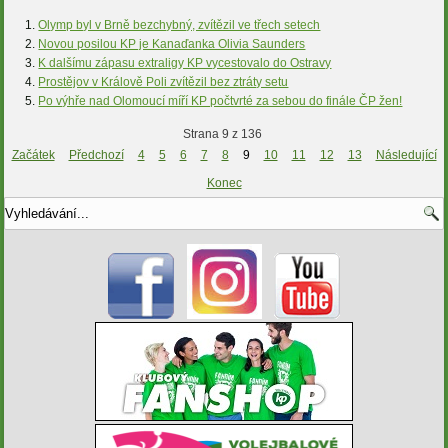
Olymp byl v Brně bezchybný, zvítězil ve třech setech
Novou posilou KP je Kanaďanka Olivia Saunders
K dalšímu zápasu extraligy KP vycestovalo do Ostravy
Prostějov v Králově Poli zvítězil bez ztráty setu
Po výhře nad Olomoucí míří KP počtvrté za sebou do finále ČP žen!
Strana 9 z 136
Začátek
Předchozí
4
5
6
7
8
9
10
11
12
13
Následující
Konec