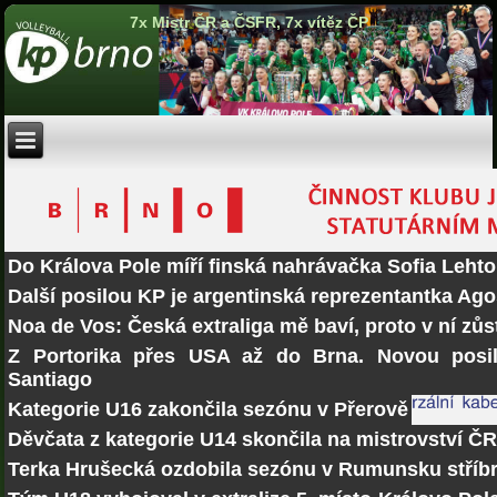
7x Mistr ČR a ČSFR, 7x vítěz ČP
Do Králova Pole míří finská nahrávačka Sofia Lehto
Další posilou KP je argentinská reprezentantka Ago
Noa de Vos: Česká extraliga mě baví, proto v ní zů
Z Portorika přes USA až do Brna. Novou posi
Santiago
Kategorie U16 zakončila sezónu v Přerově
Děvčata z kategorie U14 skončila na mistrovství Č
Terka Hrušecká ozdobila sezónu v Rumunsku stří