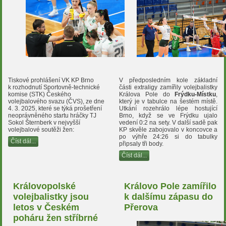
Tiskové prohlášení VK KP Brno
V předposledním kole základní
k rozhodnutí Sportovně-technické
části extraligy zamířily volejbalistky
komise (STK) Českého
Králova Pole do
Frýdku-Místku
,
volejbalového svazu (ČVS), ze dne
který je v tabulce na šestém místě.
4. 3. 2025, které se týká prošetření
Utkání rozehrálo lépe hostující
neoprávněného startu hráčky TJ
Brno, když se ve Frýdku ujalo
Sokol Šternberk v nejvyšší
vedení 0:2 na sety. V další sadě pak
volejbalové soutěži žen:
KP skvěle zabojovalo v koncovce a
po výhře 24:26 si do tabulky
Číst dál...
připsaly tři body.
Číst dál...
Královopolské
Královo Pole zamířilo
volejbalistky jsou
k dalšímu zápasu do
letos v Českém
Přerova
poháru žen stříbrné