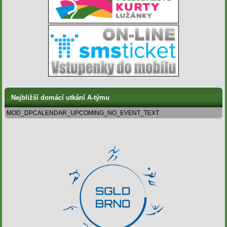
Nejbližší domácí utkání A-týmu
MOD_DPCALENDAR_UPCOMING_NO_EVENT_TEXT