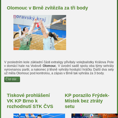
Olomouc v Brně zvítězila za tři body
V posledním kole základní části extraligy přivítaly volejbalistky Králova Pole
v domácí hale na Vodově
Olomouc
. V úvodní sadě spolu oba týmy sehrály
vyrovnanou partii, a nakonec ji těsně vyhrály hostující hráčky. Další dva sety
už měla Olomouc pod kontrolou, a zápas v Brně tak vyhrála za 3 body.
Číst dál...
Tiskové prohlášení
KP porazilo Frýdek-
VK KP Brno k
Místek bez ztráty
rozhodnutí STK ČVS
setu