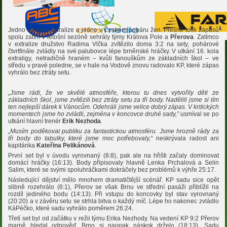
Jedno utkání v extralize a jedno v Českém poháru žen. Přesně tolik zápasů
spolu zatím v letošní sezóně sehrály týmy Králova Pole a
Přerova
. Zatímco
v extralize družstvo Radima Vlčka zvítězilo doma 3:2 na sety, pohárové
čtvrtfinále zvládly na své palubovce lépe brněnské hráčky. V utkání 16. kola
extraligy, netradičně hraném – kvůli fanouškům ze základních škol – ve
středu v pravé poledne, se v hale na Vodově znovu radovalo KP, které zápas
vyhrálo bez ztráty setu.
„Jsme rádi, že ve skvělé atmosféře, kterou tu dnes vytvořily děti ze
základních škol, jsme zvítězili bez ztráty setu za tři body. Nadělili jsme si tím
ten nejlepší dárek k Vánocům. Odehráli jsme velice dobrý zápas. V kritických
momentech jsme ho zvládli, zejména v koncovce druhé sady,”
usmíval se po
utkání hlavní trenér
Erik Nezhoda
.
„Musím poděkovat publiku za fantastickou atmosféru. Jsme hrozně rády za
tři body do tabulky, které jsme moc potřebovaly,“
neskrývala radost ani
kapitánka
Kateřina Pelikánová
.
První set byl v úvodu vyrovnaný (8:8), pak ale na hřišti začaly dominovat
domácí hráčky (16:13). Body připisovaly hlavně Lenka Prchalová a Selin
Salim, které se svými spoluhráčkami dokráčely bez problémů k výhře 25:17.
Následující dějství mělo mnohem dramatičtější scénář. KP sadu sice opět
slibně rozehrálo (6:1), Přerov se však Brnu ve střední pasáži přiblížil na
rozdíl jediného bodu (14:13). Při vstupu do koncovky byl stav vyrovnaný
(20:20) a v závěru setu se strhla bitva o každý míč. Lépe ho nakonec zvládlo
KáPéčko, které sadu vyhrálo poměrem 26:24.
Třetí set byl od začátku v režii týmu Erika Nezhody. Na vedení KP 9:2 Přerov
marně hledal odpověď, Brno si naopak náskok drželo (18:13). Sadu