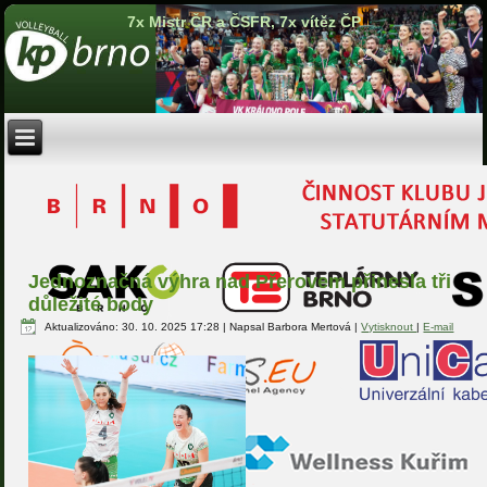
7x Mistr ČR a ČSFR, 7x vítěz ČP
Jednoznačná výhra nad Přerovem přinesla tři
důležité body
Aktualizováno: 30. 10. 2025 17:28
|
Napsal Barbora Mertová
|
Vytisknout
|
E-mail