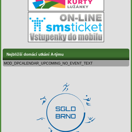
Nejbližší domácí utkání A-týmu
MOD_DPCALENDAR_UPCOMING_NO_EVENT_TEXT