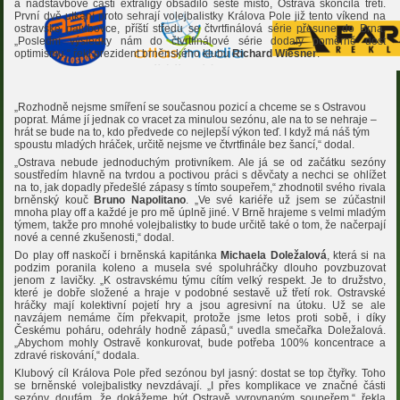
a nadstavbové části extraligy obsadilo šesté místo, Ostrava skončila třetí.
První dvě utkání proto sehrají volejbalistky Králova Pole již tento víkend na
ostravské palubovce, příští středu se čtvrtfinálová série přesune do Brna.
„Poslední výsledky nám do čtvrtfinálové série dodaly poměrně dost
optimismu,“ řekl prezident brněnského klubu
Richard Wiesner
.
„Rozhodně nejsme smíření se současnou pozicí a chceme se s Ostravou
poprat. Máme jí jednak co vracet za minulou sezónu, ale na to se nehraje –
hrát se bude na to, kdo předvede co nejlepší výkon teď. I když má náš tým
spoustu mladých hráček, určitě nejsme ve čtvrtfinále bez šancí,“ dodal.
„Ostrava nebude jednoduchým protivníkem. Ale já se od začátku sezóny
soustředím hlavně na tvrdou a poctivou práci s děvčaty a nechci se ohlížet
na to, jak dopadly předešlé zápasy s tímto soupeřem,“ zhodnotil svého rivala
brněnský kouč
Bruno Napolitano
. „Ve své kariéře už jsem se zúčastnil
mnoha play off a každé je pro mě úplně jiné. V Brně hrajeme s velmi mladým
týmem, takže pro mnohé volejbalistky to bude určitě také o tom, že načerpají
nové a cenné zkušenosti,“ dodal.
Do play off naskočí i brněnská kapitánka
Michaela Doležalová
, která si na
podzim poranila koleno a musela své spoluhráčky dlouho povzbuzovat
jenom z lavičky. „K ostravskému týmu cítím velký respekt. Je to družstvo,
které je dobře složené a hraje v podobné sestavě už třetí rok. Ostravské
hráčky mají kolektivní pojetí hry a jsou agresivní na útoku. Už se ale
navzájem nemáme čím překvapit, protože jsme letos proti sobě, i díky
Českému poháru, odehrály hodně zápasů,“ uvedla smečařka Doležalová.
„Abychom mohly Ostravě konkurovat, bude potřeba 100% koncentrace a
zdravé riskování,“ dodala.
Klubový cíl Králova Pole před sezónou byl jasný: dostat se top čtyřky. Toho
se brněnské volejbalistky nevzdávají. „I přes komplikace ve značné části
sezóny doufám, že dokážeme být Ostravě vyrovnaným soupeřem,“ řekla