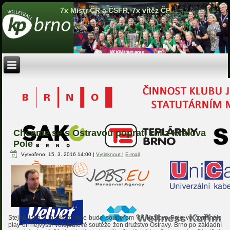
7x Mistr ČR a ČSFR, 7x vítěz ČP
Chceme se s Ostravou poprat, zní z Králova
Pole
Vytvořeno: 15. 3. 2016 14:00
|
Vytisknout
|
E-mail
Stejně jako v loňském roce bude soupeřem VK Královo Pole ve čtvrtfinále
play off nejvyšší volejbalové soutěže žen družstvo Ostravy. Brno po základní