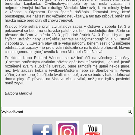
brněnská kapitánka. Čtvrtfinálových bojů by se měla zúčastnit i
nejproduktivnější hráčka extraligy
Vendula Měrková
, která minulý týden
v zápase s Olympem Praha špatně došlápla. Zdravotní testy, které
podstoupila, ale naštěstí nic vážného neukázaly, a tak tato klíčová brněnská
hráčka může před play off znovu trénovat.
Královo Pole sehraje první čtvrtfinálový zápas v Ostravě v sobotu 19. 3 a
pokračovat se bude na ostravské palubovce hned následující den. Série se
přesune do Brna ve středu 23. 3., případně čtvrtek 24. 3. Pokud by ani po
čtyřech utkáních nebyl jasný vítěz, sehraje se pátý rozhodující duel v Ostravě
v sobotu 26. 3. „Systém play off je velmi náročný, během šesti dnů můžeme
odehrát čtyři zápasy – je proto velmi důležité se na to dobře připravit, hlavně
co se regenerace týče,“ uvedla k tomu Michaela Doležalová.
Prezident klubu Richard Wiesner se už teď těší na všechny fanoušky:
„Chceme brněnským divákům přivést opět kvalitní volejbal, liga má jasně
rozdělené kvality a utkání s Ostravou bude samozřejmě úplně někde jinde,
než byly zápasy třeba s Frýdkem-Místkem nebo se Šternberkem. Pevně
věřím, že mix toho, že přijede kvalitní soupeř, a že se bude v hale odehrávat
drama play off, přivede na Vodovu více diváků, než jsme byli v poslední
době zvyklí.
Barbora Mertová