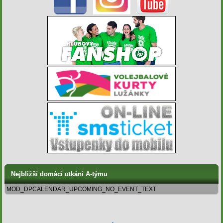
Nejbližší domácí utkání A-týmu
MOD_DPCALENDAR_UPCOMING_NO_EVENT_TEXT