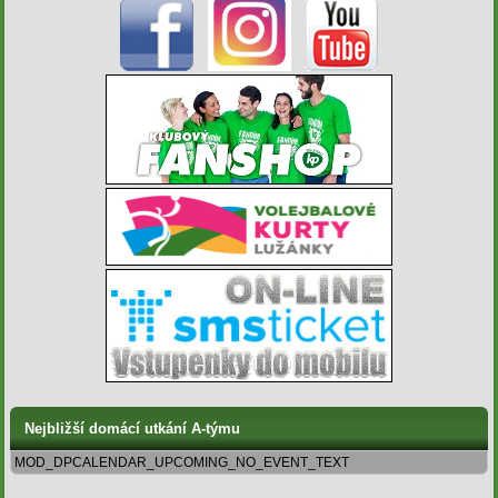
Nejbližší domácí utkání A-týmu
MOD_DPCALENDAR_UPCOMING_NO_EVENT_TEXT