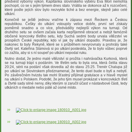
předvést výborný výkon. Kapitánka slovinského výběru Eva Mori nemohla
pochopit, co se s jejím týmem dnes stalo. Vrátila se dokonce až k rozcvičení,
které podle jejích slov bylo nezvykle tiché a bez energie, stejně jako celé
utkání.
Konečně se ještě jednou vraťme k zápasu mezi Řeckem a Českou
republikou. Češky do utkání vstoupily velice dobře, první set získaly
poměrně snadno a co více, předváděly nejlepší výkon na turnaji. Od
druhého setu se ovšem začala karta nepříjemně obracet a nebýt famózně
otočené koncovky třetího setu, kdy Suchá sedmi body urvala vítězství ve
prospěch České republiky, kdo ví jak by utkání dopadlo. Pravdou je, že
nakonec to byly Řekyně, které se s průběhem nevyrovnaly a prohrály také
čtvrtý set. Kateřina Slámová si po utkání posteskla, že to bylo vůbec poprvé
co zažila, aby si s ní soupeř po utkání nepodal ruku.
Nutno dodat, že jedno malé vítězství si prožila i nahrávačka Kurková, která
se na turnaji trápí s podáním. Ve třetím setu to byla ona, která čelila stavu
20:24, sérii na podání však dovedla až do stavu 25:25. Trenér Chalupa již
po utkání se Slovinskem předznamenal, že tento duel bude o bytí a nebytí.
Po závěrečném hvizdu tak mohl šťastný přijímat gratulace a v hlavě myslet
na utkání s Polskem. Podotkl, že jeho tým musel prokázat v koncovkách třetí
a čtvrté sady silné nervy, díky kterým si zaručil účast v nástavbové části, tedy
utkáních o medaile nebo páté až osmé místo.