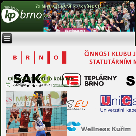
7x Mistr ČR a ČSFR, 7x vítěz ČP
Ohlasy ze třetího kola ME
Vytvořeno: 3. 2. 2013 9:25
|
Vytisknout
|
E-mail