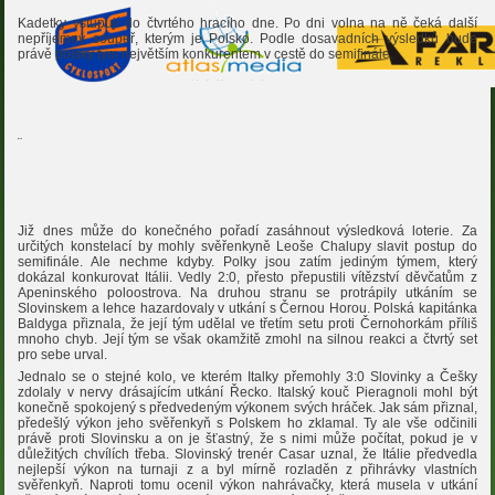
Kadetky vstupují do čtvrtého hracího dne. Po dni volna na ně čeká další
nepříjemný soupeř, kterým je Polsko. Podle dosavadních výsledků bude
právě polský tým největším konkurentem v cestě do semifinále.
¨
Již dnes může do konečného pořadí zasáhnout výsledková loterie. Za
určitých konstelací by mohly svěřenkyně Leoše Chalupy slavit postup do
semifinále. Ale nechme kdyby. Polky jsou zatím jediným týmem, který
dokázal konkurovat Itálii. Vedly 2:0, přesto přepustili vítězství děvčatům z
Apeninského poloostrova. Na druhou stranu se protrápily utkáním se
Slovinskem a lehce hazardovaly v utkání s Černou Horou. Polská kapitánka
Baldyga přiznala, že její tým udělal ve třetím setu proti Černohorkám příliš
mnoho chyb. Její tým se však okamžitě zmohl na silnou reakci a čtvrtý set
pro sebe urval.
Jednalo se o stejné kolo, ve kterém Italky přemohly 3:0 Slovinky a Češky
zdolaly v nervy drásajícím utkání Řecko. Italský kouč Pieragnoli mohl být
konečně spokojený s předvedeným výkonem svých hráček. Jak sám přiznal,
předešlý výkon jeho svěřenkyň s Polskem ho zklamal. Ty ale vše odčinili
právě proti Slovinsku a on je šťastný, že s nimi může počítat, pokud je v
důležitých chvílích třeba. Slovinský trenér Casar uznal, že Itálie předvedla
nejlepší výkon na turnaji z a byl mírně rozladěn z přihrávky vlastních
svěřenkyň. Naproti tomu ocenil výkon nahrávačky, která musela v utkání