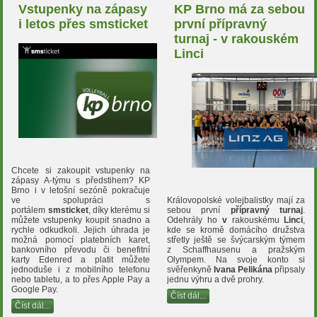
Vstupenky na zápasy
KP Brno má za sebou
i letos přes smsticket
první přípravný
turnaj - v rakouském
Linci
Chcete si zakoupit vstupenky na
zápasy A-týmu s předstihem? KP
Brno i v letošní sezóně pokračuje
Královopolské volejbalistky mají za
ve spolupráci s
sebou první
přípravný turnaj
.
portálem
smsticket
, díky kterému si
Odehrály ho
v
rakouskému
Linci
,
můžete vstupenky koupit snadno a
kde se kromě domácího družstva
rychle odkudkoli. Jejich úhrada je
střetly ještě se švýcarským týmem
možná pomocí platebních karet,
z Schaffhausenu a pražským
bankovního převodu či benefitní
Olympem. Na svoje konto si
karty Edenred a platit můžete
svěřenkyně
Ivana Pelikána
připsaly
jednoduše i z mobilního telefonu
jednu výhru a dvě prohry.
nebo tabletu, a to přes Apple Pay a
Google Pay.
Číst dál...
Číst dál...