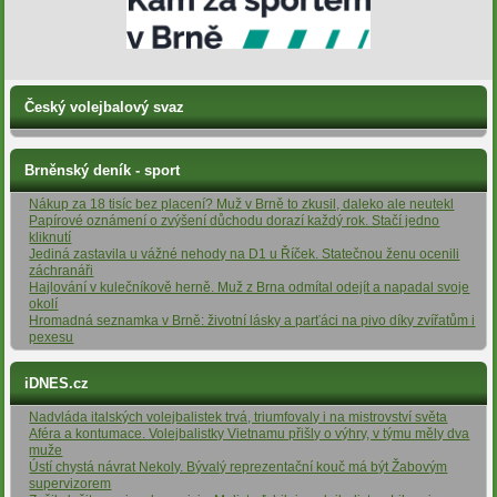
Český volejbalový svaz
Brněnský deník - sport
Nákup za 18 tisíc bez placení? Muž v Brně to zkusil, daleko ale neutekl
Papírové oznámení o zvýšení důchodu dorazí každý rok. Stačí jedno
kliknutí
Jediná zastavila u vážné nehody na D1 u Říček. Statečnou ženu ocenili
záchranáři
Hajlování v kulečníkově herně. Muž z Brna odmítal odejít a napadal svoje
okolí
Hromadná seznamka v Brně: životní lásky a parťáci na pivo díky zvířatům i
pexesu
iDNES.cz
Nadvláda italských volejbalistek trvá, triumfovaly i na mistrovství světa
Aféra a kontumace. Volejbalistky Vietnamu přišly o výhry, v týmu měly dva
muže
Ústí chystá návrat Nekoly. Bývalý reprezentační kouč má být Žabovým
supervizorem