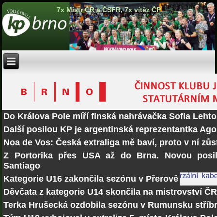
7x Mistr ČR a ČSFR, 7x vítěz ČP
Do Králova Pole míří finská nahrávačka Sofia Lehto
Další posilou KP je argentinská reprezentantka Ago
Noa de Vos: Česká extraliga mě baví, proto v ní zů
Z Portorika přes USA až do Brna. Novou posi
Santiago
Kategorie U16 zakončila sezónu v Přerově
Děvčata z kategorie U14 skončila na mistrovství Č
Terka Hrušecká ozdobila sezónu v Rumunsku stří