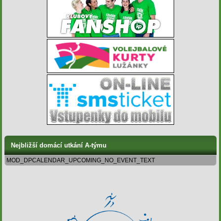
Nejbližší domácí utkání A-týmu
MOD_DPCALENDAR_UPCOMING_NO_EVENT_TEXT