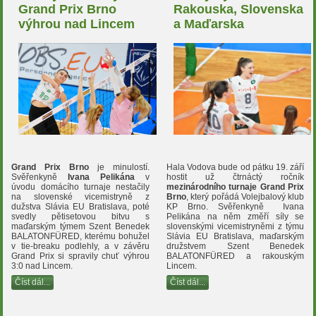
Grand Prix Brno
Rakouska, Slovenska
výhrou nad Lincem
a Maďarska
Grand Prix Brno
je minulostí.
Hala Vodova bude od pátku 19. září
Svěřenkyně
Ivana Pelikána
v
hostit už čtrnáctý ročník
úvodu domácího turnaje nestačily
mezinárodního turnaje Grand Prix
na slovenské vicemistryně z
Brno
, který pořádá Volejbalový klub
dužstva Slávia EU Bratislava, poté
KP Brno. Svěřenkyně Ivana
svedly pětisetovou bitvu s
Pelikána na něm změří síly se
maďarským týmem Szent Benedek
slovenskými vicemistryněmi z týmu
BALATONFÜRED, kterému bohužel
Slávia EU Bratislava, maďarským
v tie-breaku podlehly, a v závěru
družstvem Szent Benedek
Grand Prix si spravily chuť výhrou
BALATONFÜRED a rakouským
3:0 nad Lincem.
Lincem.
Číst dál...
Číst dál...