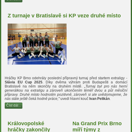
Z turnaje v Bratislavě si KP veze druhé místo
Hráčky KP Brno odehrály poslední přípravný turnaj před startem extraligy -
Slávia EU Cup 2025
. Díky dvěma výhrám proti Budapešti a domácí
Bratislavě na něm skončily na druhém místě.
„Turnaj byl pro nás herní
generálkou na extraligu a zároveň ukončením téměř dvou a půl měsíční
přípravy. Druhé místo hodnotím pozitivně, zároveň si ale uvědomujeme, že
nás stále ještě čeká hodně práce,"
uvedl hlavní kouč
Ivan Pelikán
.
Číst dál...
Královopolské
Na Grand Prix Brno
hráčky zakončily
míří týmy z