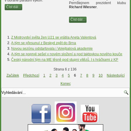
v obraně parádní výkon.
Pernštejnem prezident klubu
Číst dál...
Richard Wiesner
.
Číst dál...
Z Mistrovství světa žen U21 se vrátila Aneta Valentová
A-tým se přesunul z Beskyd zpět do Brna
Novou sezónu odstartovala i Volejbalová akademie
A-tým se poprvé sešel v novém složení a pod taktovkou nového kouče
Český národní tým na ME těsně pod stupni vítězů. I s hráčkami z KP
Strana 6 z 136
Začátek
Předchozí
1
2
3
4
5
6
7
8
9
10
Následující
Konec