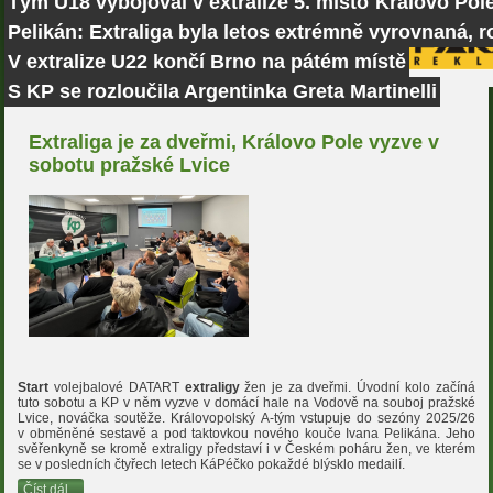
Tým U18 vybojoval v extralize 5. místo
Královo Pole
Pelikán: Extraliga byla letos extrémně vyrovnaná, r
V extralize U22 končí Brno na pátém místě
S KP se rozloučila Argentinka Greta Martinelli
Extraliga je za dveřmi, Královo Pole vyzve v
sobotu pražské Lvice
Start
volejbalové DATART
extraligy
žen je za dveřmi. Úvodní kolo začíná
tuto sobotu a KP v něm vyzve v domácí hale na Vodově na souboj pražské
Lvice, nováčka soutěže. Královopolský A-tým vstupuje do sezóny 2025/26
v obměněné sestavě a pod taktovkou nového kouče Ivana Pelikána. Jeho
svěřenkyně se kromě extraligy představí i v Českém poháru žen, ve kterém
se v posledních čtyřech letech KáPéčko pokaždé blýsklo medailí.
Číst dál...