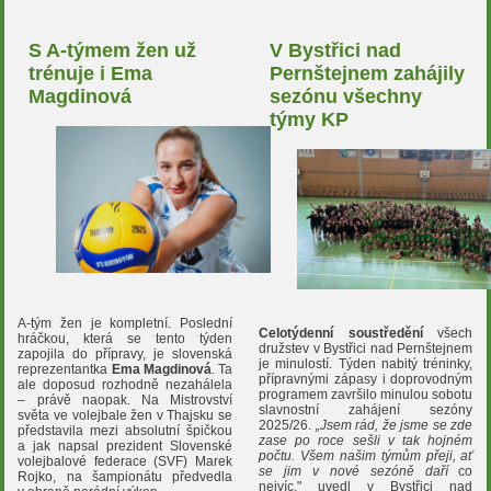
S A-týmem žen už
V Bystřici nad
trénuje i Ema
Pernštejnem zahájily
Magdinová
sezónu všechny
týmy KP
A-tým žen je kompletní. Poslední
Celotýdenní soustředění
všech
hráčkou, která se tento týden
družstev v Bystřici nad Pernštejnem
zapojila do přípravy, je slovenská
je minulostí. Týden nabitý tréninky,
reprezentantka
Ema Magdinová
. Ta
přípravnými zápasy i doprovodným
ale doposud rozhodně nezahálela
programem završilo minulou sobotu
– právě naopak. Na Mistrovství
slavnostní zahájení sezóny
světa ve volejbale žen v Thajsku se
2025/26.
„Jsem rád, že jsme se zde
představila mezi absolutní špičkou
zase po roce sešli v tak hojném
a jak napsal prezident Slovenské
počtu. Všem našim týmům přeji, ať
volejbalové federace (SVF) Marek
se jim v nové sezóně
daří
co
Rojko, na šampionátu předvedla
nejvíc," uvedl v Bystřici nad