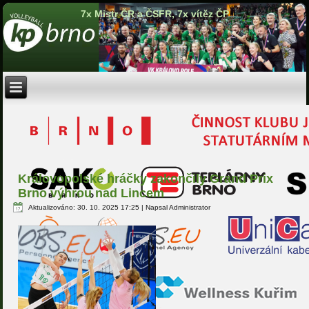
7x Mistr ČR a ČSFR, 7x vítěz ČP
Královopolské hráčky zakončily Grand Prix
Brno výhrou nad Lincem
Aktualizováno: 30. 10. 2025 17:25
|
Napsal Administrator