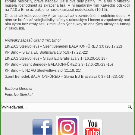
zbraně nesložily, právě naopak. Další dva sety patřily jim, a tak o vítezství
musela rozhodnout až zkrácená hra. V ní maďarský tým KáPéčku odskočil
na 7:10 a Brno už pak jeho náskok smazat nedokázalo (10:15).
Chuť si tak královopolský A-tým spravil až v závěrečném nedělním duelu. V
něm se brněnské volejbalistky střetly s rakouským Lincem a zopakovaly nad
ním výhru bez ztráty setu z minulého týdne, kdy se oba týmy utkaly na turnaji
v Rakousku.
Výsledky zápasů Grand Prix Brno:
LINZ AG Steelvolleys – Szent Benedek BALATONFÜRED 3:0 (20,17,22)
KP Brno – Slávia EU Bratislava 1:3 (-19,-17,22,-22)
LINZ AG Steelvolleys – Slávia EU Bratislava 3:1 (16,20,-16,18)
KP Brno – Szent Benedek BALATONFÜRED 2:3 (17,6,-20,-23,-15)
KP Brno – LINZ AG Steelvolleys 3:0 (21,18, 21)
Szent Benedek BALATONFÜRED – Slávia EU Bratislava 0:3 (-11,-23,-16)
Barbora Mertová
Foto. Ivo Stejskal