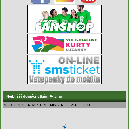
Nejbližší domácí utkání A-týmu
MOD_DPCALENDAR_UPCOMING_NO_EVENT_TEXT