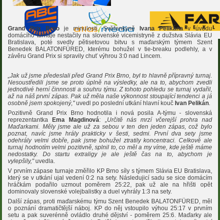
Grand Prix Brno
je minulostí. Svěřenkyně
Ivana Pelikána
v úvodu
domácího turnaje nestačily na slovenské vicemistryně z dužstva Slávia EU
Bratislava, poté svedly pětisetovou bitvu s maďarským týmem Szent
Benedek BALATONFÜRED, kterému bohužel v tie-breaku podlehly, a v
závěru Grand Prix si spravily chuť výhrou 3:0 nad Lincem.
„Jak už jsme předeslali před Grand Prix Brno, byl to hlavně přípravný turnaj.
Nesoustředili jsme se proto úplně na výsledky, ale na to, abychom zvedli
jednotlivé herní činnnosti a souhru týmu. Z tohoto pohledu se turnaj vydařil,
až na náš první zápas. Pak už měla naše výkonnost stoupající tendenci a já
osobně jsem spokojený,"
uvedl po poslední utkání hlavní kouč
Ivan Pelikán
.
Pozitivně Grand Prix Brno hodnotila i nová posila A-týmu - slovenská
reprezentantka
Ema Magdinová
:
„Určitě nás mrzí včerejší prohra nad
Maďarkami. Měly jsme ale už za sebou v ten den jeden zápas, což bylo
poznat, navíc jsme hrály prakticky v šesti, sedmi. První dva sety jsme
odehrály velmi dobře, pak jsme bohužel ztratily koncentraci. Celkově ale
turnaj hodnotím velmi pozitivně, splnil to, co měl a my víme, kde ještě máme
nedostatky. Do startu extraligy je ale ještě čas na to, abychom je
vylepšily,"
uvedla.
V prvním zápase turnaje změřilo KP Brno síly s týmem Slávia EU Bratislava,
který se v utkání ujal vedení 0:2 na sety. Následujicí sadu se sice domácím
hráčkám podařilo uzmout poměrem 25:22, pak už ale na hřišti opět
dominovaly slovenské volejbalistky a duel vyhrály 1:3 na sety.
Další zápas, proti maďarskému týmu Szent Benedek BALATONFÜRED, měl
o poznání dramatičtější náboj. KP do něj vstoupilo výhou 25:17 v prvním
setu a pak suverénně ovládlo druhé dějství - poměrem 25:6. Maďarky ale