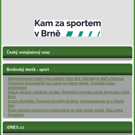
Český volejbalový svaz
Brněnský deník - sport
Stejnopohlavní vztahy jsou stabilní i bez dětí. Odmítají je staří a Morava
Opravené brouzdaliště na Lesné po letech otevře. Součástí bude i
občerstvení
Nákup přiveze robotické vozítko. Revoluční novinka začne fungovat v části
Brna
Invaze divočáků. Pronikají hlouběji do Brna, promenádovali se u hlavní
třídy
Řada seniorů nechce být preferována na úkor svých vnuků, říká Lenka
Desatová
iDNES.cz