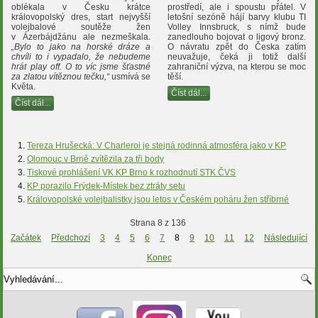
oblékala v Česku krátce
prostředí, ale i spoustu přátel. V
královopolský dres, start nejvyšší
letošní sezóně hájí barvy klubu TI
volejbalové soutěže žen
Volley Innsbruck, s nímž bude
v Ázerbájdžánu ale nezmeškala.
zanedlouho bojovat o ligový bronz.
„Bylo to jako na horské dráze a
O návratu zpět do Česka zatím
chvíli to i vypadalo, že nebudeme
neuvažuje, čeká ji totiž další
hrát play off. O to víc jsme šťastné
zahraniční výzva, na kterou se moc
za zlatou vítěznou tečku,“
usmívá se
těší.
Květa.
Číst dál...
Číst dál...
Tereza Hrušecká: V Charleroi je stejná rodinná atmosféra jako v KP
Olomouc v Brně zvítězila za tři body
Tiskové prohlášení VK KP Brno k rozhodnutí STK ČVS
KP porazilo Frýdek-Místek bez ztráty setu
Královopolské volejbalistky jsou letos v Českém poháru žen stříbrné
Strana 8 z 136
Začátek
Předchozí
3
4
5
6
7
8
9
10
11
12
Následující
Konec