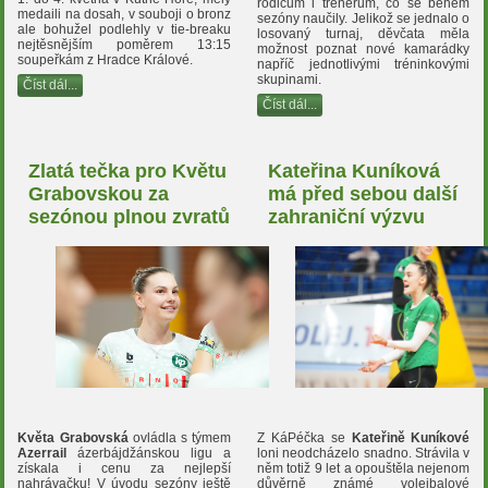
rodičům i trenérům, co se během
medaili na dosah, v souboji o bronz
sezóny naučily. Jelikož se jednalo o
ale bohužel podlehly v tie-breaku
losovaný turnaj, děvčata měla
nejtěsnějším poměrem 13:15
možnost poznat nové kamarádky
soupeřkám z Hradce Králové.
napříč jednotlivými tréninkovými
skupinami.
Číst dál...
Číst dál...
Zlatá tečka pro Květu
Kateřina Kuníková
Grabovskou za
má před sebou další
sezónou plnou zvratů
zahraniční výzvu
Květa Grabovská
ovládla s týmem
Z KáPéčka se
Kateřině Kuníkové
Azerrail
ázerbájdžánskou ligu a
loni neodcházelo snadno. Strávila v
získala i cenu za nejlepší
něm totiž 9 let a opouštěla nejenom
nahrávačku! V úvodu sezóny ještě
důvěrně známé volejbalové