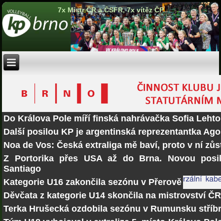
7x Mistr ČR a ČSFR, 7x vítěz ČP
Do Králova Pole míří finská nahrávačka Sofia Lehto
Další posilou KP je argentinská reprezentantka Ago
Noa de Vos: Česká extraliga mě baví, proto v ní zů
Z Portorika přes USA až do Brna. Novou posi
Santiago
Kategorie U16 zakončila sezónu v Přerově
Děvčata z kategorie U14 skončila na mistrovství Č
Terka Hrušecká ozdobila sezónu v Rumunsku stří