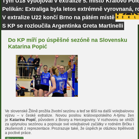
Tým U18 vybojoval v extralize 5. místo
Královo Pole
Pelikán: Extraliga byla letos extrémně vyrovnaná, r
V extralize U22 končí Brno na pátém místě
S KP se rozloučila Argentinka Greta Martinelli
Do KP míří po úspěšné sezóně na Slovensku
Katarina Popić
Ve slovenské Žilině prožila životní sezónu a teď se těší na další volejbalovou
výzvu – v české extralize. Novou posilou královopolského A-týmu žen
je
Katarina Popić
, původem z Bosny a Hercegoviny. V rozhovoru se ohlíží
za uplynulou sezónou a popisuje své volejbalové začátky v rodném Brčku i
zkušenosti z reprezentace. Prozrazuje také, že úspěch je otázkou trpělivosti
a poctivé práce.