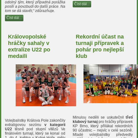
odolný tým, který případná porážka
Číst dál...
posílí a povzbudí do další práce. Na
tom se dá stavět,“
zdůrazňuje.
Číst dál...
Královopolské
Rekordní účast na
hráčky sahaly v
turnaji přípravek a
extralize U22 po
pohár pro nejlepší
medaili
klub
Minulou neděli se uskutečnil
třetí
Volejbalistky Králova Pole zakončily
klubový turnaj
pro hráčky přípravek
extraligovou sezónu
v kategorii
KP Brno, který přilákal rekordních
U22
těsně pod stupní vítězů Ve
90 účastnic – nejvíc v celé sezóně.
finálovém turnaji, který se konal od
Mladé volejbalistky předvedly
1. do 4. května v Kutné Hoře, měly