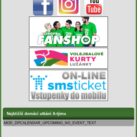
Nejbližší domácí utkání A-týmu
MOD_DPCALENDAR_UPCOMING_NO_EVENT_TEXT