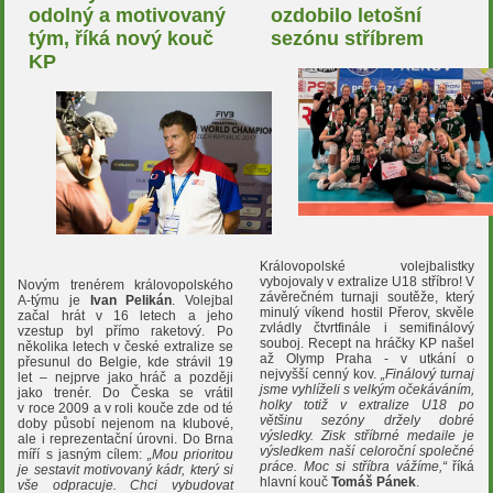
odolný a motivovaný
ozdobilo letošní
tým, říká nový kouč
sezónu stříbrem
KP
Královopolské volejbalistky
vybojovaly v extralize U18 stříbro! V
Novým trenérem královopolského
závěrečném turnaji soutěže, který
A-týmu je
Ivan Pelikán
. Volejbal
minulý víkend hostil Přerov, skvěle
začal hrát v 16 letech a jeho
zvládly čtvrtfinále i semifinálový
vzestup byl přímo raketový. Po
souboj. Recept na hráčky KP našel
několika letech v české extralize se
až Olymp Praha - v utkání o
přesunul do Belgie, kde strávil 19
nejvyšší cenný kov.
„Finálový turnaj
let – nejprve jako hráč a později
jsme vyhlíželi s velkým očekáváním,
jako trenér. Do Česka se vrátil
holky totiž v extralize U18 po
v roce 2009 a v roli kouče zde od té
většinu sezóny držely dobré
doby působí nejenom na klubové,
výsledky. Zisk stříbrné medaile je
ale i reprezentační úrovni. Do Brna
výsledkem naší celoroční společné
míří s jasným cílem:
„Mou
prioritou
práce. Moc si stříbra vážíme,“
říká
je sestavit motivovaný kádr, který si
hlavní kouč
Tomáš Pánek
.
vše odpracuje. Chci vybudovat