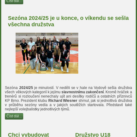
Číst dál...
Sezóna 2024/25 je u konce, o víkendu se sešla
všechna družstva
Sezóna
2024/25
je minulostí. V neděli se v hale na Vodově sešla družstva
všech věkových kategorií k jejímu
slavnostnímu zakončení
. Kromě hráček a
trenérů si rozloučení nenechaly ujít ani desítky rodičů a ostatních příznivců
KP Brno. Prezident klubu
Richard Wiesner
shrnul, jak si jednotlivá družstva
v průběhu sezóny vedla a v jakých soutěžích startovala. Představil také
nejlepší volejbalistky jednotlivých týmů.
Číst dál...
Chci vybudovat
Družstvo U18