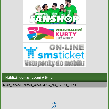
Nejbližší domácí utkání A-týmu
MOD_DPCALENDAR_UPCOMING_NO_EVENT_TEXT