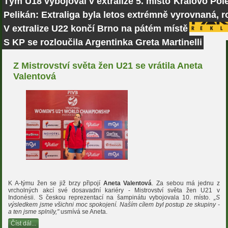
Tým U18 vybojoval v extralize 5. místo
Královo Pole
Pelikán: Extraliga byla letos extrémně vyrovnaná, r
V extralize U22 končí Brno na pátém místě
S KP se rozloučila Argentinka Greta Martinelli
Z Mistrovství světa žen U21 se vrátila Aneta
Valentová
K A-týmu žen se již brzy připojí
Aneta Valentová
.
Za sebou má jednu z
vrcholných akcí své dosavadní kariéry - Mistrovství světa žen U21 v
Indonésii. S českou reprezentací na šampinátu vybojovala 10. místo.
„S
výsledkem jsme všichni moc spokojení. Naším cílem byl postup ze skupiny -
a ten jsme splnily,"
usmívá se Aneta.
Číst dál...