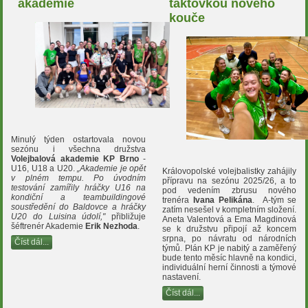
akademie
taktovkou nového
kouče
Minulý týden ostartovala novou
sezónu i všechna družstva
Volejbalová akademie KP Brno
-
U16, U18 a U20.
„Akademie je opět
Královopolské volejbalistky zahájily
v plném tempu. Po úvodním
přípravu na sezónu 2025/26, a to
testování zamířily hráčky U16 na
pod vedením zbrusu nového
kondiční a teambuildingové
trenéra
Ivana Pelikána
. A-tým se
soustředění do Baldovce a hráčky
zatím nesešel v kompletním složení.
U20 do Luisina údolí,"
přibližuje
Aneta Valentová a Ema Magdinová
šéftrenér Akademie
Erik Nezhoda
.
se k družstvu připojí až koncem
srpna, po návratu od národních
Číst dál...
týmů. Plán KP je nabitý a zaměřený
bude tento měsíc hlavně na kondici,
individuální herní činnosti a týmové
nastavení.
Číst dál...