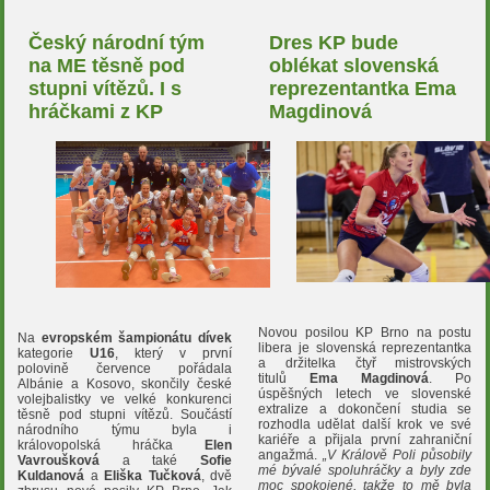
Český národní tým
Dres KP bude
na ME těsně pod
oblékat slovenská
stupni vítězů. I s
reprezentantka Ema
hráčkami z KP
Magdinová
Novou posilou KP Brno na postu
Na
evropském šampionátu dívek
libera je slovenská reprezentantka
kategorie
U16
, který v první
a držitelka čtyř mistrovských
polovině července pořádala
titulů
Ema Magdinová
. Po
Albánie a Kosovo, skončily české
úspěšných letech ve slovenské
volejbalistky ve velké konkurenci
extralize a dokončení studia se
těsně pod stupni vítězů. Součástí
rozhodla udělat další krok ve své
národního týmu byla i
kariéře a přijala první zahraniční
královopolská hráčka
Elen
angažmá.
„V Králově Poli působily
Vavroušková
a také
Sofie
mé bývalé spoluhráčky a byly zde
Kuldanová
a
Eliška Tučková
, dvě
moc spokojené, takže to mě byla