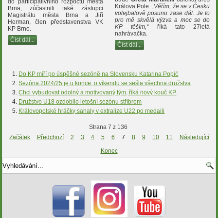
do participativního rozpočtu města
Králova Pole.
„Věřím, že se v Česku
Brna, zúčastnili také zástupci
volejbalově posunu zase dál. Je to
Magistrátu města Brna a Jiří
pro mě skvělá výzva a moc se do
Herman, člen představenstva VK
KP těším,“
říká tato 27letá
KP Brno.
nahrávačka.
Číst dál...
Číst dál...
Do KP míří po úspěšné sezóně na Slovensku Katarina Popić
Sezóna 2024/25 je u konce, o víkendu se sešla všechna družstva
Chci vybudovat odolný a motivovaný tým, říká nový kouč KP
Družstvo U18 ozdobilo letošní sezónu stříbrem
Královopolské hráčky sahaly v extralize U22 po medaili
Strana 7 z 136
Začátek
Předchozí
2
3
4
5
6
7
8
9
10
11
Následující
Konec