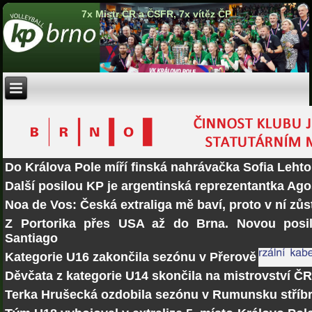
7x Mistr ČR a ČSFR, 7x vítěz ČP
Do Králova Pole míří finská nahrávačka Sofia Lehto
Další posilou KP je argentinská reprezentantka Ago
Noa de Vos: Česká extraliga mě baví, proto v ní zů
Z Portorika přes USA až do Brna. Novou posi
Santiago
Kategorie U16 zakončila sezónu v Přerově
Děvčata z kategorie U14 skončila na mistrovství Č
Terka Hrušecká ozdobila sezónu v Rumunsku stří