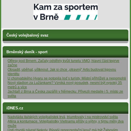
Český volejbalový svaz
Brněnský deník - sport
Otřesy pod Brnem. Začaly odstřely kvůli tunelu VMO, hlavní část teprve
začne
Obsadit, uběhat, uštknout. Jak si chce „otravný“ Artis budovat ligovou
identitu
U chorvatského Hvaru se potopila loď s turisty. Místní přihlíželi a nepomohli
Nový stadion za Lužánkami? Vzniká nový posudek, nesmí být vysoký 35
metrů a více
Jachtaři z Brna a Česka zazářili v Německu: Přivezli medaile i 5. místo ze
světa
iDNES.cz
Nadvláda italských volejbalistek trvá, triumfovaly i na mistrovství světa
Aféra a kontumace. Volejbalistky Vietnamu přišly o výhry, v týmu měly dva
muže
Ústí chystá návrat Nekoly. Bývalý reprezentační kouč má být Žabovým