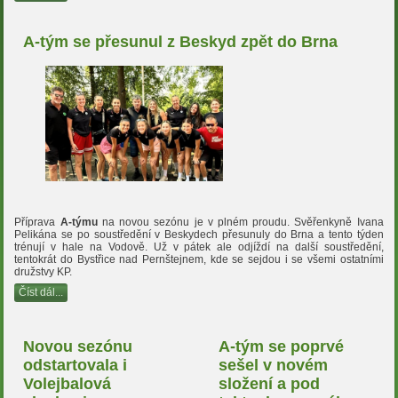
A-tým se přesunul z Beskyd zpět do Brna
Příprava
A-týmu
na novou sezónu je v plném proudu. Svěřenkyně Ivana
Pelikána se po soustředění v Beskydech přesunuly do Brna a tento týden
trénují v hale na Vodově. Už v pátek ale odjíždí na další soustředění,
tentokrát do Bystřice nad Pernštejnem, kde se sejdou i se všemi ostatními
družstvy KP.
Číst dál...
Novou sezónu
A-tým se poprvé
odstartovala i
sešel v novém
Volejbalová
složení a pod