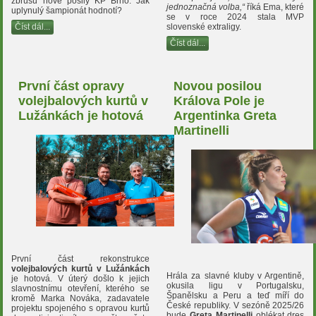
zbrusu nové posily KP Brno. Jak
jednoznačná volba,“
říká Ema, které
uplynulý šampionát hodnotí?
se v roce 2024 stala MVP
slovenské extraligy.
Číst dál...
Číst dál...
První část opravy
Novou posilou
volejbalových kurtů v
Králova Pole je
Lužánkách je hotová
Argentinka Greta
Martinelli
První část rekonstrukce
volejbalových kurtů v Lužánkách
Hrála za slavné kluby v Argentině,
je hotová. V úterý došlo k jejich
okusila ligu v Portugalsku,
slavnostnímu otevření, kterého se
Španělsku a Peru a teď míří do
kromě Marka Nováka, zadavatele
České republiky. V sezóně 2025/26
projektu spojeného s opravou kurtů
bude
Greta Martinelli
oblékat dres