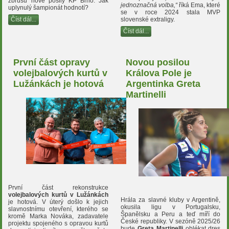
zbrusu nové posily KP Brno. Jak
jednoznačná volba,“
říká Ema, které
uplynulý šampionát hodnotí?
se v roce 2024 stala MVP
slovenské extraligy.
Číst dál...
Číst dál...
První část opravy
Novou posilou
volejbalových kurtů v
Králova Pole je
Lužánkách je hotová
Argentinka Greta
Martinelli
První část rekonstrukce
volejbalových kurtů v Lužánkách
Hrála za slavné kluby v Argentině,
je hotová. V úterý došlo k jejich
okusila ligu v Portugalsku,
slavnostnímu otevření, kterého se
Španělsku a Peru a teď míří do
kromě Marka Nováka, zadavatele
České republiky. V sezóně 2025/26
projektu spojeného s opravou kurtů
bude
Greta Martinelli
oblékat dres