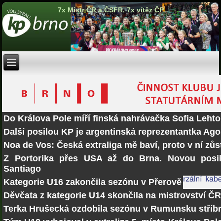
7x Mistr ČR a ČSFR, 7x vítěz ČP
Do Králova Pole míří finská nahrávačka Sofia Lehto
Další posilou KP je argentinská reprezentantka Ago
Noa de Vos: Česká extraliga mě baví, proto v ní zů
Z Portorika přes USA až do Brna. Novou posi
Santiago
Kategorie U16 zakončila sezónu v Přerově
Děvčata z kategorie U14 skončila na mistrovství Č
Terka Hrušecká ozdobila sezónu v Rumunsku stří