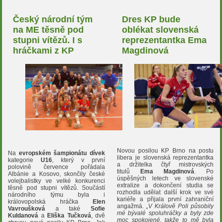
Český národní tým
Dres KP bude
na ME těsně pod
oblékat slovenská
stupni vítězů. I s
reprezentantka Ema
hráčkami z KP
Magdinová
Novou posilou KP Brno na postu
Na
evropském šampionátu dívek
libera je slovenská reprezentantka
kategorie
U16
, který v první
a držitelka čtyř mistrovských
polovině července pořádala
titulů
Ema Magdinová
. Po
Albánie a Kosovo, skončily české
úspěšných letech ve slovenské
volejbalistky ve velké konkurenci
extralize a dokončení studia se
těsně pod stupni vítězů. Součástí
rozhodla udělat další krok ve své
národního týmu byla i
kariéře a přijala první zahraniční
královopolská hráčka
Elen
angažmá.
„V Králově Poli působily
Vavroušková
a také
Sofie
mé bývalé spoluhráčky a byly zde
Kuldanová
a
Eliška Tučková
, dvě
moc spokojené, takže to mě byla