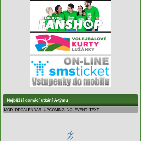
Nejbližší domácí utkání A-týmu
MOD_DPCALENDAR_UPCOMING_NO_EVENT_TEXT