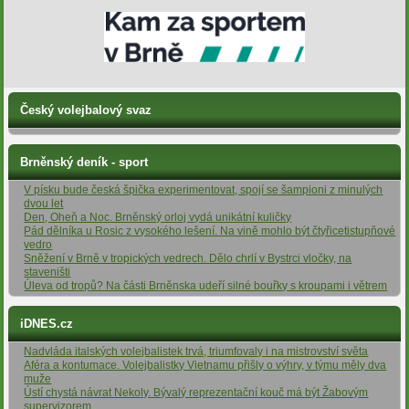
Český volejbalový svaz
Brněnský deník - sport
V písku bude česká špička experimentovat, spojí se šampioni z minulých
dvou let
Den, Oheň a Noc. Brněnský orloj vydá unikátní kuličky
Pád dělníka u Rosic z vysokého lešení. Na vině mohlo být čtyřicetistupňové
vedro
Sněžení v Brně v tropických vedrech. Dělo chrlí v Bystrci vločky, na
staveništi
Úleva od tropů? Na části Brněnska udeří silné bouřky s kroupami i větrem
iDNES.cz
Nadvláda italských volejbalistek trvá, triumfovaly i na mistrovství světa
Aféra a kontumace. Volejbalistky Vietnamu přišly o výhry, v týmu měly dva
muže
Ústí chystá návrat Nekoly. Bývalý reprezentační kouč má být Žabovým
supervizorem