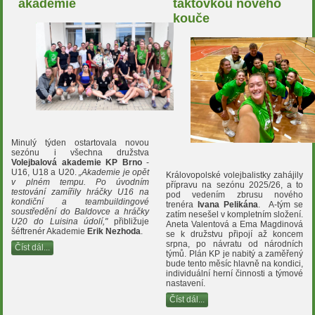
akademie
taktovkou nového
kouče
Minulý týden ostartovala novou
sezónu i všechna družstva
Volejbalová akademie KP Brno
-
U16, U18 a U20.
„Akademie je opět
Královopolské volejbalistky zahájily
v plném tempu. Po úvodním
přípravu na sezónu 2025/26, a to
testování zamířily hráčky U16 na
pod vedením zbrusu nového
kondiční a teambuildingové
trenéra
Ivana Pelikána
. A-tým se
soustředění do Baldovce a hráčky
zatím nesešel v kompletním složení.
U20 do Luisina údolí,"
přibližuje
Aneta Valentová a Ema Magdinová
šéftrenér Akademie
Erik Nezhoda
.
se k družstvu připojí až koncem
srpna, po návratu od národních
Číst dál...
týmů. Plán KP je nabitý a zaměřený
bude tento měsíc hlavně na kondici,
individuální herní činnosti a týmové
nastavení.
Číst dál...