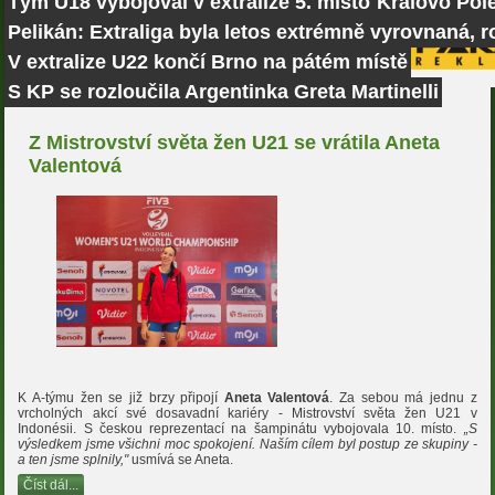
Tým U18 vybojoval v extralize 5. místo
Královo Pole
Pelikán: Extraliga byla letos extrémně vyrovnaná, r
V extralize U22 končí Brno na pátém místě
S KP se rozloučila Argentinka Greta Martinelli
Z Mistrovství světa žen U21 se vrátila Aneta
Valentová
K A-týmu žen se již brzy připojí
Aneta Valentová
.
Za sebou má jednu z
vrcholných akcí své dosavadní kariéry - Mistrovství světa žen U21 v
Indonésii. S českou reprezentací na šampinátu vybojovala 10. místo.
„S
výsledkem jsme všichni moc spokojení. Naším cílem byl postup ze skupiny -
a ten jsme splnily,"
usmívá se Aneta.
Číst dál...