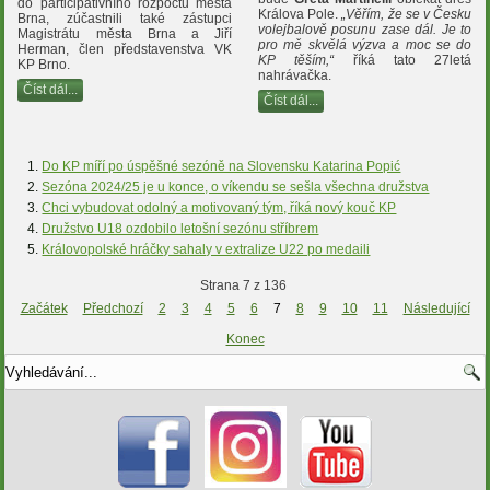
do participativního rozpočtu města
Králova Pole.
„Věřím, že se v Česku
Brna, zúčastnili také zástupci
volejbalově posunu zase dál. Je to
Magistrátu města Brna a Jiří
pro mě skvělá výzva a moc se do
Herman, člen představenstva VK
KP těším,“
říká tato 27letá
KP Brno.
nahrávačka.
Číst dál...
Číst dál...
Do KP míří po úspěšné sezóně na Slovensku Katarina Popić
Sezóna 2024/25 je u konce, o víkendu se sešla všechna družstva
Chci vybudovat odolný a motivovaný tým, říká nový kouč KP
Družstvo U18 ozdobilo letošní sezónu stříbrem
Královopolské hráčky sahaly v extralize U22 po medaili
Strana 7 z 136
Začátek
Předchozí
2
3
4
5
6
7
8
9
10
11
Následující
Konec