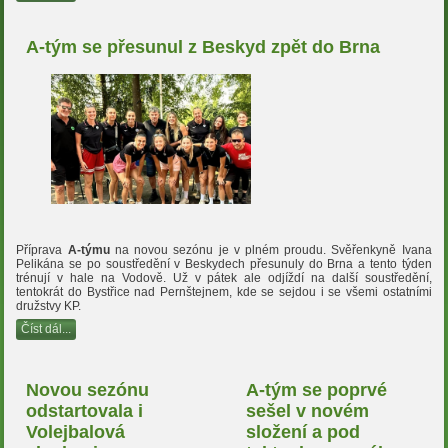
A-tým se přesunul z Beskyd zpět do Brna
Příprava
A-týmu
na novou sezónu je v plném proudu. Svěřenkyně Ivana
Pelikána se po soustředění v Beskydech přesunuly do Brna a tento týden
trénují v hale na Vodově. Už v pátek ale odjíždí na další soustředění,
tentokrát do Bystřice nad Pernštejnem, kde se sejdou i se všemi ostatními
družstvy KP.
Číst dál...
Novou sezónu
A-tým se poprvé
odstartovala i
sešel v novém
Volejbalová
složení a pod