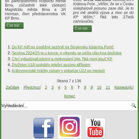
do participativního rozpočtu města
Králova Pole.
„Věřím, že se v Česku
Brna, zúčastnili také zástupci
volejbalově posunu zase dál. Je to
Magistrátu města Brna a Jiří
pro mě skvělá výzva a moc se do
Herman, člen představenstva VK
KP těším,“
říká tato 27letá
KP Brno.
nahrávačka.
Číst dál...
Číst dál...
Do KP míří po úspěšné sezóně na Slovensku Katarina Popić
Sezóna 2024/25 je u konce, o víkendu se sešla všechna družstva
Chci vybudovat odolný a motivovaný tým, říká nový kouč KP
Družstvo U18 ozdobilo letošní sezónu stříbrem
Královopolské hráčky sahaly v extralize U22 po medaili
Strana 7 z 136
Začátek
Předchozí
2
3
4
5
6
7
8
9
10
11
Následující
Konec