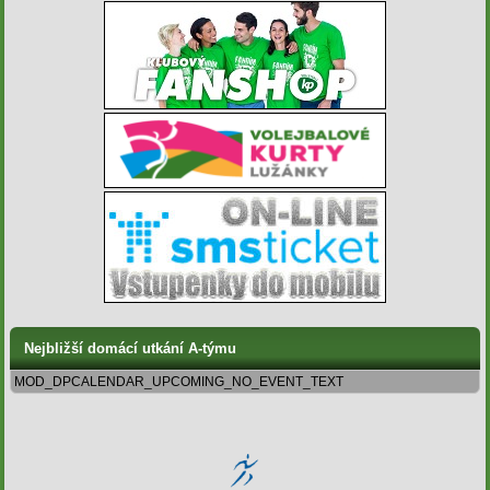
Nejbližší domácí utkání A-týmu
MOD_DPCALENDAR_UPCOMING_NO_EVENT_TEXT