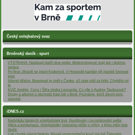
Český volejbalový svaz
Brněnský deník - sport
VÝSTRAHA: Nastoupí další vlna veder. Meteorologové mají ale i dobrou
zprávu
Po řece Jihlavě se plavil Krakonoš. V Hospodě kapitán při plavbě čepoval
pivo
Návrat střelce. Beauguel je zpět v Česku, už zase pálí za Artis: Chybělo mi
to
KVÍZ: Amélie, Coco i Šifra mistra Leonarda. Co víte o Audrey Tautouové?
Drogy a alkohol u obchodů trápí lidi v Brně: Poznáme, když zlevní pivo,
zaznívá
iDNES.cz
Nadvláda italských volejbalistek trvá, triumfovaly i na mistrovství světa
Aféra a kontumace. Volejbalistky Vietnamu přišly o výhry, v týmu měly dva
muže
Ústí chystá návrat Nekoly. Bývalý reprezentační kouč má být Žabovým