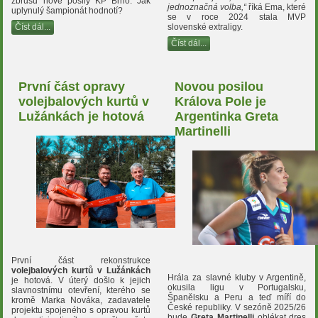
zbrusu nové posily KP Brno. Jak
jednoznačná volba,“
říká Ema, které
uplynulý šampionát hodnotí?
se v roce 2024 stala MVP
slovenské extraligy.
Číst dál...
Číst dál...
První část opravy
Novou posilou
volejbalových kurtů v
Králova Pole je
Lužánkách je hotová
Argentinka Greta
Martinelli
První část rekonstrukce
volejbalových kurtů v Lužánkách
Hrála za slavné kluby v Argentině,
je hotová. V úterý došlo k jejich
okusila ligu v Portugalsku,
slavnostnímu otevření, kterého se
Španělsku a Peru a teď míří do
kromě Marka Nováka, zadavatele
České republiky. V sezóně 2025/26
projektu spojeného s opravou kurtů
bude
Greta Martinelli
oblékat dres