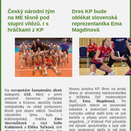
Český národní tým
Dres KP bude
na ME těsně pod
oblékat slovenská
stupni vítězů. I s
reprezentantka Ema
hráčkami z KP
Magdinová
Novou posilou KP Brno na postu
Na
evropském šampionátu dívek
libera je slovenská reprezentantka
kategorie
U16
, který v první
a držitelka čtyř mistrovských
polovině července pořádala
titulů
Ema Magdinová
. Po
Albánie a Kosovo, skončily české
úspěšných letech ve slovenské
volejbalistky ve velké konkurenci
extralize a dokončení studia se
těsně pod stupni vítězů. Součástí
rozhodla udělat další krok ve své
národního týmu byla i
kariéře a přijala první zahraniční
královopolská hráčka
Elen
angažmá.
„V Králově Poli působily
Vavroušková
a také
Sofie
mé bývalé spoluhráčky a byly zde
Kuldanová
a
Eliška Tučková
, dvě
moc spokojené, takže to mě byla