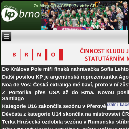
7x Mistr ČR a ČSFR, 7x vítěz ČP
Do Králova Pole míří finská nahrávačka Sofia Lehto
Další posilou KP je argentinská reprezentantka Ago
Noa de Vos: Česká extraliga mě baví, proto v ní zů
Z Portorika přes USA až do Brna. Novou posi
Santiago
Kategorie U16 zakončila sezónu v Přerově
Děvčata z kategorie U14 skončila na mistrovství Č
Terka Hrušecká ozdobila sezónu v Rumunsku stří