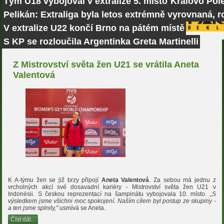
Tým U18 vybojoval v extralize 5. místo
Královo Pole
Pelikán: Extraliga byla letos extrémně vyrovnaná, r
V extralize U22 končí Brno na pátém místě
S KP se rozloučila Argentinka Greta Martinelli
Z Mistrovství světa žen U21 se vrátila Aneta
Valentová
K A-týmu žen se již brzy připojí
Aneta Valentová
.
Za sebou má jednu z
vrcholných akcí své dosavadní kariéry - Mistrovství světa žen U21 v
Indonésii. S českou reprezentací na šampinátu vybojovala 10. místo.
„S
výsledkem jsme všichni moc spokojení. Naším cílem byl postup ze skupiny -
a ten jsme splnily,"
usmívá se Aneta.
Číst dál...