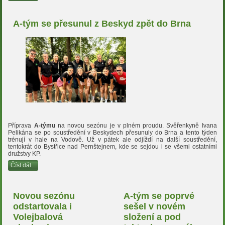
A-tým se přesunul z Beskyd zpět do Brna
Příprava
A-týmu
na novou sezónu je v plném proudu. Svěřenkyně Ivana
Pelikána se po soustředění v Beskydech přesunuly do Brna a tento týden
trénují v hale na Vodově. Už v pátek ale odjíždí na další soustředění,
tentokrát do Bystřice nad Pernštejnem, kde se sejdou i se všemi ostatními
družstvy KP.
Číst dál...
Novou sezónu
A-tým se poprvé
odstartovala i
sešel v novém
Volejbalová
složení a pod