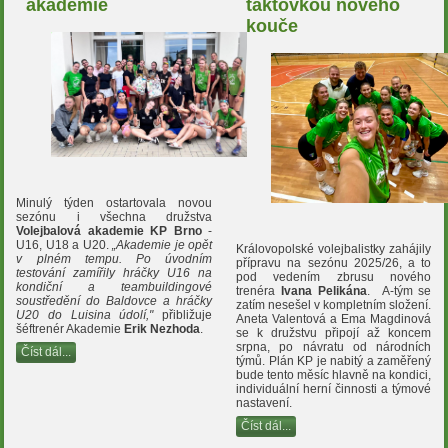
akademie
taktovkou nového
kouče
Minulý týden ostartovala novou
sezónu i všechna družstva
Volejbalová akademie KP Brno
-
U16, U18 a U20.
„Akademie je opět
Královopolské volejbalistky zahájily
v plném tempu. Po úvodním
přípravu na sezónu 2025/26, a to
testování zamířily hráčky U16 na
pod vedením zbrusu nového
kondiční a teambuildingové
trenéra
Ivana Pelikána
. A-tým se
soustředění do Baldovce a hráčky
zatím nesešel v kompletním složení.
U20 do Luisina údolí,"
přibližuje
Aneta Valentová a Ema Magdinová
šéftrenér Akademie
Erik Nezhoda
.
se k družstvu připojí až koncem
srpna, po návratu od národních
Číst dál...
týmů. Plán KP je nabitý a zaměřený
bude tento měsíc hlavně na kondici,
individuální herní činnosti a týmové
nastavení.
Číst dál...