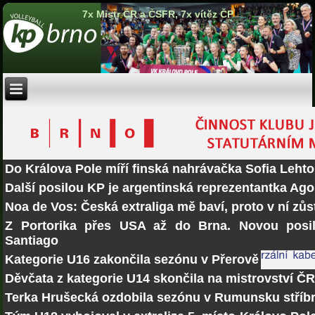
7x Mistr ČR a ČSFR, 7x vítěz ČP
Do Králova Pole míří finská nahrávačka Sofia Lehto
Další posilou KP je argentinská reprezentantka Ago
Noa de Vos: Česká extraliga mě baví, proto v ní zů
Z Portorika přes USA až do Brna. Novou posi
Santiago
Kategorie U16 zakončila sezónu v Přerově
Děvčata z kategorie U14 skončila na mistrovství Č
Terka Hrušecká ozdobila sezónu v Rumunsku stří