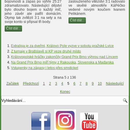
bojovností a zápas po výhře 25:27
zaslouženého vítězství 3:1 radovalo
zdramatizovalo. Následující dějství
ve skvělé atmosféře KáPéčko
bylo dlouho bojem o každý míč,
vedené novým koučem Ivanem
jeho závěr ale patřil domácím.
Pelikánem.
Olymp tak zvítězil 3:1 na sety a na
Číst dál...
svoje konto si připsal tři body.
Číst dál...
Extraliga je za dveřmi, Královo Pole vyzve v sobotu pražské Lvice
Z turnaje v Bratislavě si KP veze druhé místo
Královopolské hráčky zakončily Grand Prix Brno výhrou nad Lincem
Na Grand Prix Brno míří týmy z Rakouska, Slovenska a Maďarska
Vstupenky na zápasy i letos přes smsticket
Strana 5 z 136
Začátek
Předchozí
1
2
3
4
5
6
7
8
9
10
Následující
Konec