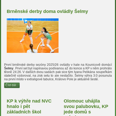
Brněnské derby doma ovládly Šelmy
První brněnské derby sezóny 2025/26 ovládly v hale na Kounicově domácí
Šelmy
. První set byl napínavou podívanou až do konce a KP v něm prohrálo
těsně 24:26. V dalších dvou sadách pak sice tým Ivana Pelikána soupeřkám
statečně vzdoroval, na zisk setu to ale nestačilo. Šelmy výhra 3:0 posunula
na první místo v extraligové tabulce, Královo Pole je aktuálně šesté.
Číst dál...
KP k výhře nad NVC
Olomouc uhájila
hnalo i pět
svou palubovku, KP
základních škol
jede domů s