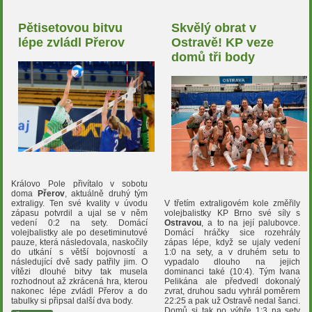
Pětisetovou bitvu
Skvělý obrat v
lépe zvládl Přerov
Ostravě! KP veze
domů tři body
Královo Pole přivítalo v sobotu
doma
Přerov
, aktuálně druhý tým
V třetím extraligovém kole změřily
extraligy. Ten své kvality v úvodu
volejbalistky KP Brno své síly s
zápasu potvrdil a ujal se v něm
Ostravou
, a to na její palubovce.
vedení 0:2 na sety. Domácí
Domácí hráčky sice rozehrály
volejbalistky ale po desetiminutové
zápas lépe, když se ujaly vedení
pauze, která následovala, naskočily
1:0 na sety, a v druhém setu to
do utkání s větší bojovností a
vypadalo dlouho na jejich
následující dvě sady patřily jim. O
dominanci také (10:4). Tým Ivana
vítězi dlouhé bitvy tak musela
Pelikána ale předvedl dokonalý
rozhodnout až zkrácená hra, kterou
zvrat, druhou sadu vyhrál poměrem
nakonec lépe zvládl Přerov a do
22:25 a pak už Ostravě nedal šanci.
tabulky si připsal další dva body.
Domů si tak po výhře 1:3 na sety