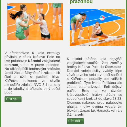
prázdnou
V předehrávce 6. kola extraligy
přivítalo v pátek Královo Pole na
K utkání pátého kola nejvyšší
své palubovce
Národní volejbalové
volejbalové soutěže žen zamířily
centrum
, a to v pravé poledne.
hráčky Králova Pole do
Olomouce
.
Na utkání přišli brněnským hráčkám
Domácí volejbalistky zvádly lépe
fandit žáci a žákyně pěti základních
závěr prvního setu a v další sadě si
škol a užili si parádní bitvu.
s KáPéčkem poradily bez větších
KáPéčko nakonec ve skvělé
problémů. Tým Ivana Pelikána ale
atmosféře zdolalo NVC 3:1 na sety
zápas zdramatizoval, třetí dějství
a do tabulky si připsalo plný počet
patřilo Brnu a ve čtvrtém
bodů.
královopolské hráčky držely se
soupeřkami krok až do stavu 23:23.
Číst dál...
Olomouc nakonec svou palubovku
uhájila - díky dvěma vydařeným
blokům. Zápas tak Hanačky vyhrály
3:1 na sety.
Číst dál...