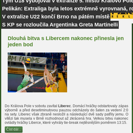
Tým U18 vybojoval v extralize 5. místo
Královo Pole
Pelikán: Extraliga byla letos extrémně vyrovnaná, r
V extralize U22 končí Brno na pátém místě
S KP se rozloučila Argentinka Greta Martinelli
Dlouhá bitva s Libercem nakonec přinesla jen
jeden bod
Do Králova Pole v sobotu zavítal
Liberec
. Domácí hráčky odstartovaly zápas
výborně a před desetiminutovou pauzou odcházely do šaten za vedení 2:0
na sety. Liberec však zbraně nesložil a následující dvě sady patřily jemu. O
vítězi tak musela v Brně rozhodnout až zkrácená hra. Velkou bitvu nakonec
ovládly hráčky Liberce, které vyhrály tie-break nejtěsnějším poměrem 13:15.
Číst dál...