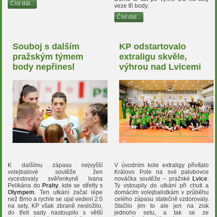
Číst dál...
veze tři body.
Číst dál...
Souboj s dalším
KP odstartovalo
pražským týmem
extraligu skvěle,
body nepřinesl
výhrou nad Lvicemi
K dalšímu zápasu nejvyšší
V úvodním kole extraligy přivítalo
volejbalové soutěže žen
Královo Pole na své palubovce
vycestovaly svěřenkyně Ivana
nováčka soutěže – pražské
Lvice
.
Pelikána do
Prahy
, kde se střetly s
Ty vstoupily do utkání při chuti a
Olympem
. Ten utkání začal lépe
domácím volejbalistkám v průběhu
než Brno a rychle se ujal vedení 2:0
celého zápasu statečně vzdorovaly.
na sety. KP však zbraně nesložilo,
Stačilo jim to ale jen na zisk
do třetí sady nastoupilo s větší
jednoho setu, a tak se ze