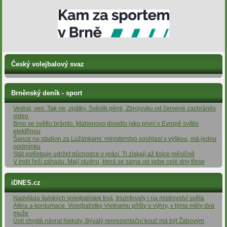
Český volejbalový svaz
Brněnský deník - sport
Vedral, ven. Tak ne, zpátky. Svědík pěnil, Zbrojovku od červené zachránilo
video
Brno se světlu bránilo. Mahenovo divadlo jako první v Evropě svítilo
elektřinou
Šance na stadion za Lužánkami: ministerstvo souhlasí s výškou, má jednu
podmínku
Stát potřebuje udržet důchodce v práci. Ti získají až tisíce měsíčně
V Indii řeší záhadu. Mají studnu, která se sama od sebe celé dny třese
iDNES.cz
Nadvláda italských volejbalistek trvá, triumfovaly i na mistrovství světa
Aféra a kontumace. Volejbalistky Vietnamu přišly o výhry, v týmu měly dva
muže
Ústí chystá návrat Nekoly. Bývalý reprezentační kouč má být Žabovým