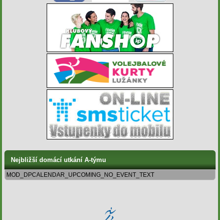
Nejbližší domácí utkání A-týmu
MOD_DPCALENDAR_UPCOMING_NO_EVENT_TEXT